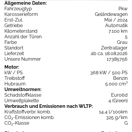
Allgemeine Daten:
Fahrzeugtyp
Pkw
Karosserieform
Geländewagen
Erst-Zul.
Mai / 2024
Getriebe
Automatik
Kilometerstand
7.100 km
Anzahl der Türen
5
Farbe
Grau
Standort
Zentrallager
Lieferzeit
ab ca. 18.08.2026
Unsere Nummer
17385756
Motor:
kW / PS
368 kW / 500 PS
Treibstoff
Benzin
Hubraum
5.000 cm³
Umweltnormen:
Schadstoffklasse
Euro6d
Umweltplakette
4 (Green)
Verbrauch und Emissionen nach WLTP:
Kraftstoffverbr. komb.
14,4 l/100km
CO
-Emissionen komb.
325 g/km
2
CO
-Klasse
G
2