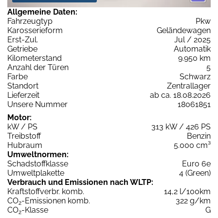
Allgemeine Daten:
Fahrzeugtyp
Pkw
Karosserieform
Geländewagen
Erst-Zul.
Jul / 2025
Getriebe
Automatik
Kilometerstand
9.950 km
Anzahl der Türen
5
Farbe
Schwarz
Standort
Zentrallager
Lieferzeit
ab ca. 18.08.2026
Unsere Nummer
18061851
Motor:
kW / PS
313 kW / 426 PS
Treibstoff
Benzin
Hubraum
5.000 cm³
Umweltnormen:
Schadstoffklasse
Euro 6e
Umweltplakette
4 (Green)
Verbrauch und Emissionen nach WLTP:
Kraftstoffverbr. komb.
14,2 l/100km
CO
-Emissionen komb.
322 g/km
2
CO
-Klasse
G
2