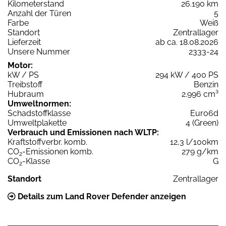
Kilometerstand
26.190 km
Anzahl der Türen
5
Farbe
Weiß
Standort
Zentrallager
Lieferzeit
ab ca. 18.08.2026
Unsere Nummer
2333-24
Motor:
kW / PS
294 kW / 400 PS
Treibstoff
Benzin
Hubraum
2.996 cm³
Umweltnormen:
Schadstoffklasse
Euro6d
Umweltplakette
4 (Green)
Verbrauch und Emissionen nach WLTP:
Kraftstoffverbr. komb.
12,3 l/100km
CO
-Emissionen komb.
279 g/km
2
CO
-Klasse
G
2
Standort
Zentrallager
Details zum Land Rover Defender anzeigen