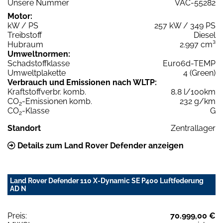
Unsere Nummer
VAC-55282
Motor:
kW / PS
257 kW / 349 PS
Treibstoff
Diesel
Hubraum
2.997 cm³
Umweltnormen:
Schadstoffklasse
Euro6d-TEMP
Umweltplakette
4 (Green)
Verbrauch und Emissionen nach WLTP:
Kraftstoffverbr. komb.
8,8 l/100km
CO
-Emissionen komb.
232 g/km
2
CO
-Klasse
G
2
Standort
Zentrallager
Details zum Land Rover Defender anzeigen
Land Rover Defender 110 X-Dynamic SE P400 Luftfederung
AD N
Preis:
70.999,00 €