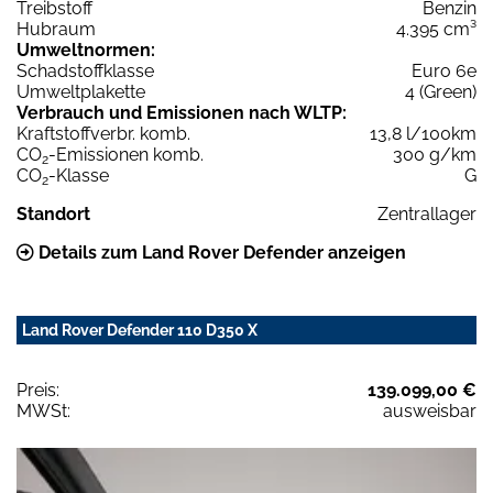
Treibstoff
Benzin
Hubraum
4.395 cm³
Umweltnormen:
Schadstoffklasse
Euro 6e
Umweltplakette
4 (Green)
Verbrauch und Emissionen nach WLTP:
Kraftstoffverbr. komb.
13,8 l/100km
CO
-Emissionen komb.
300 g/km
2
CO
-Klasse
G
2
Standort
Zentrallager
Details zum Land Rover Defender anzeigen
Land Rover Defender 110 D350 X
Preis:
139.099,00 €
MWSt:
ausweisbar