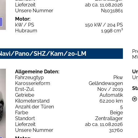
Lieferzeit
ab ca. 11.08.2026
Unsere Nummer
N1031861
Motor:
kW / PS
150 kW / 204 PS
Hubraum
1.998 cm³
Pr
D/Navi/Pano/SHZ/Kam/20-LM
M
Allgemeine Daten:
U
Fahrzeugtyp
Pkw
Um
Karosserieform
Geländewagen
St
Erst-Zul.
Nov / 2019
Getriebe
Automatik
Kilometerstand
62.200 km
Anzahl der Türen
5
Farbe
Beige
Standort
Zentrallager
Lieferzeit
ab ca. 11.08.2026
Unsere Nummer
31760