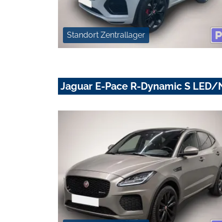
Standort Zentrallager
Jaguar E-Pace R-Dynamic S LE