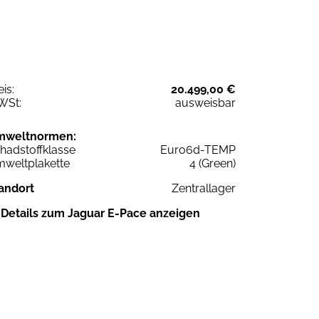
eis:
20.499,00 €
WSt:
ausweisbar
mweltnormen:
hadstoffklasse
Euro6d-TEMP
weltplakette
4 (Green)
andort
Zentrallager
Details zum Jaguar E-Pace anzeigen