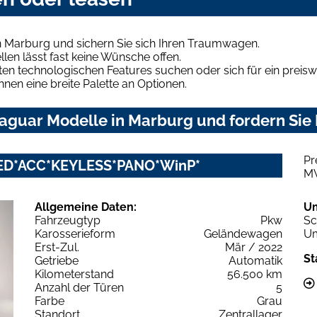
n Marburg und sichern Sie sich Ihren Traumwagen.
len lässt fast keine Wünsche offen.
en technologischen Features suchen oder sich für ein preiswe
hnen eine breite Palette an Optionen.
aguar Modelle in Marburg und fordern Sie 
Pr
LED*ACC*KEYLESS*PANO*WinP*
M
Allgemeine Daten:
U
Fahrzeugtyp
Pkw
Sc
Karosserieform
Geländewagen
Um
Erst-Zul.
Mär / 2022
St
Getriebe
Automatik
Kilometerstand
56.500 km
Anzahl der Türen
5
Farbe
Grau
Standort
Zentrallager