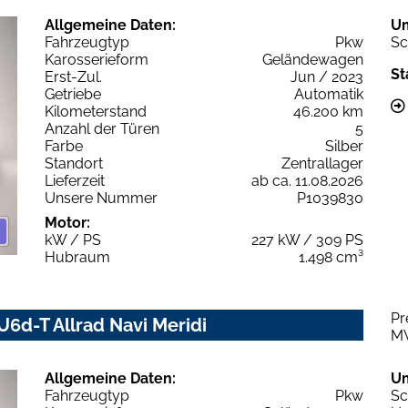
Allgemeine Daten:
U
Fahrzeugtyp
Pkw
Sc
Karosserieform
Geländewagen
St
Erst-Zul.
Jun / 2023
Getriebe
Automatik
Kilometerstand
46.200 km
Anzahl der Türen
5
Farbe
Silber
Standort
Zentrallager
Lieferzeit
ab ca. 11.08.2026
Unsere Nummer
P1039830
Motor:
kW / PS
227 kW / 309 PS
Hubraum
1.498 cm³
Pr
6d-T Allrad Navi Meridi
M
Allgemeine Daten:
U
Fahrzeugtyp
Pkw
Sc