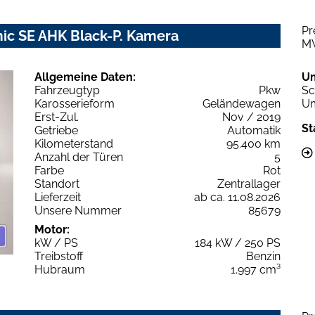
Pr
ic SE AHK Black-P. Kamera
M
Allgemeine Daten:
U
Fahrzeugtyp
Pkw
Sc
Karosserieform
Geländewagen
Um
Erst-Zul.
Nov / 2019
St
Getriebe
Automatik
Kilometerstand
95.400 km
Anzahl der Türen
5
Farbe
Rot
Standort
Zentrallager
Lieferzeit
ab ca. 11.08.2026
Unsere Nummer
85679
Motor:
kW / PS
184 kW / 250 PS
Treibstoff
Benzin
Hubraum
1.997 cm³