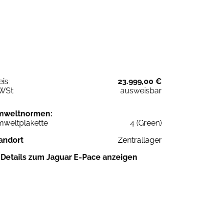
eis:
23.999,00 €
WSt:
ausweisbar
mweltnormen:
weltplakette
4 (Green)
andort
Zentrallager
Details zum Jaguar E-Pace anzeigen