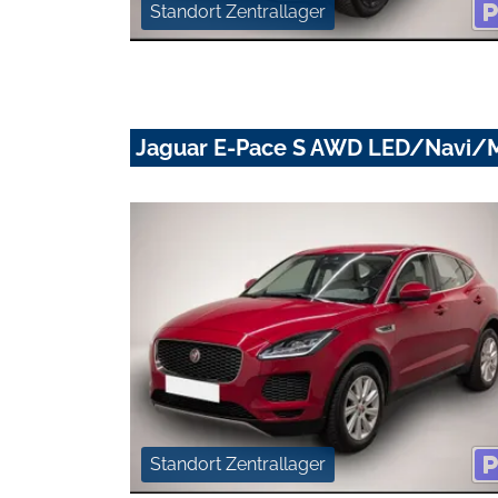
Standort Zentrallager
Jaguar E-Pace S AWD LED/Navi
Standort Zentrallager