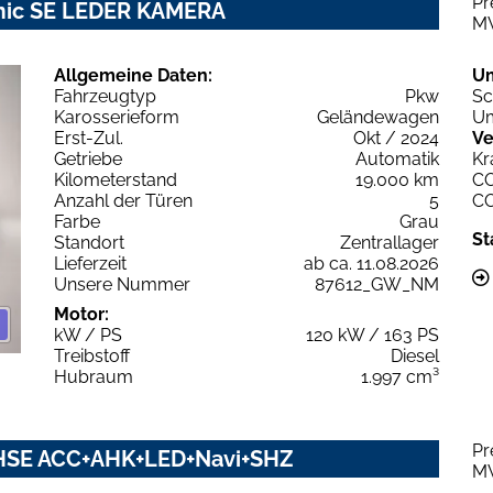
Pr
mic SE LEDER KAMERA
M
Allgemeine Daten:
U
Fahrzeugtyp
Pkw
Sc
Karosserieform
Geländewagen
Um
Erst-Zul.
Okt / 2024
Ve
Getriebe
Automatik
Kr
Kilometerstand
19.000 km
C
Anzahl der Türen
5
C
Farbe
Grau
St
Standort
Zentrallager
Lieferzeit
ab ca. 11.08.2026
Unsere Nummer
87612_GW_NM
Motor:
kW / PS
120 kW / 163 PS
Treibstoff
Diesel
Hubraum
1.997 cm³
Pr
 HSE ACC+AHK+LED+Navi+SHZ
M