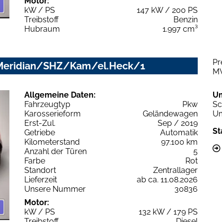
Motor:
kW / PS
147 kW / 200 PS
Treibstoff
Benzin
Hubraum
1.997 cm³
Pr
/Meridian/SHZ/Kam/el.Heck/1
M
Allgemeine Daten:
U
Fahrzeugtyp
Pkw
Sc
Karosserieform
Geländewagen
Um
Erst-Zul.
Sep / 2019
St
Getriebe
Automatik
Kilometerstand
97.100 km
Anzahl der Türen
5
Farbe
Rot
Standort
Zentrallager
Lieferzeit
ab ca. 11.08.2026
Unsere Nummer
30836
Motor:
kW / PS
132 kW / 179 PS
Treibstoff
Diesel