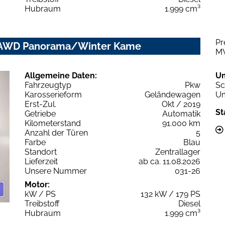
Hubraum
1.999 cm³
Pr
S AWD Panorama/Winter Kame
M
Allgemeine Daten:
U
Fahrzeugtyp
Pkw
Sc
Karosserieform
Geländewagen
Um
Erst-Zul.
Okt / 2019
St
Getriebe
Automatik
Kilometerstand
91.000 km
Anzahl der Türen
5
Farbe
Blau
Standort
Zentrallager
Lieferzeit
ab ca. 11.08.2026
Unsere Nummer
031-26
Motor:
kW / PS
132 kW / 179 PS
Treibstoff
Diesel
Hubraum
1.999 cm³