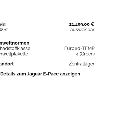
eis:
21.499,00 €
WSt:
ausweisbar
mweltnormen:
hadstoffklasse
Euro6d-TEMP
weltplakette
4 (Green)
andort
Zentrallager
Details zum Jaguar E-Pace anzeigen