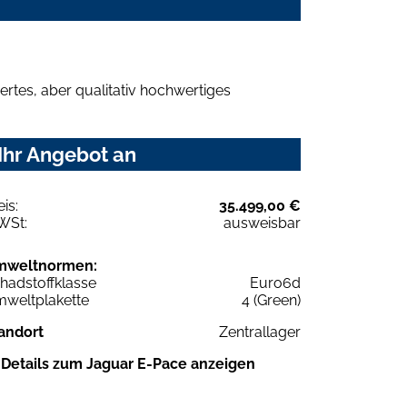
rtes, aber qualitativ hochwertiges
Ihr Angebot an
eis:
35.499,00 €
WSt:
ausweisbar
mweltnormen:
hadstoffklasse
Euro6d
weltplakette
4 (Green)
andort
Zentrallager
Details zum Jaguar E-Pace anzeigen