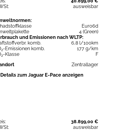
eis:
40.899,00 €
WSt:
ausweisbar
mweltnormen:
hadstoffklasse
Euro6d
weltplakette
4 (Green)
rbrauch und Emissionen nach WLTP:
aftstoffverbr. komb.
6,8 l/100km
O
-Emissionen komb.
177 g/km
2
O
-Klasse
F
2
andort
Zentrallager
Details zum Jaguar E-Pace anzeigen
eis:
38.899,00 €
WSt:
ausweisbar