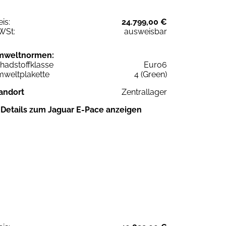
eis:
24.799,00 €
WSt:
ausweisbar
mweltnormen:
hadstoffklasse
Euro6
weltplakette
4 (Green)
andort
Zentrallager
Details zum Jaguar E-Pace anzeigen