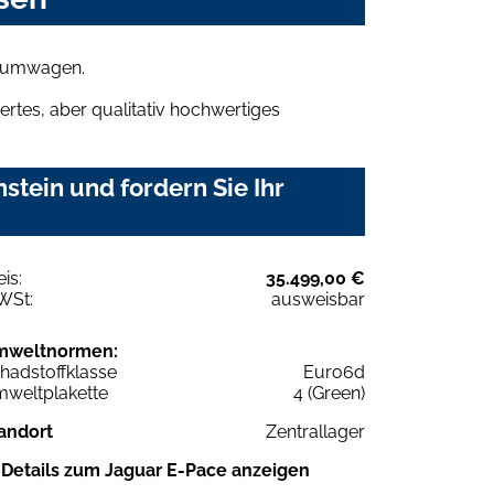
Traumwagen.
rtes, aber qualitativ hochwertiges
tein und fordern Sie Ihr
eis:
35.499,00 €
WSt:
ausweisbar
mweltnormen:
hadstoffklasse
Euro6d
weltplakette
4 (Green)
andort
Zentrallager
Details zum Jaguar E-Pace anzeigen