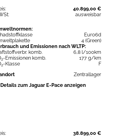
eis:
40.899,00 €
WSt:
ausweisbar
mweltnormen:
hadstoffklasse
Euro6d
weltplakette
4 (Green)
rbrauch und Emissionen nach WLTP:
aftstoffverbr. komb.
6,8 l/100km
O
-Emissionen komb.
177 g/km
2
O
-Klasse
F
2
andort
Zentrallager
Details zum Jaguar E-Pace anzeigen
eis:
38.899,00 €