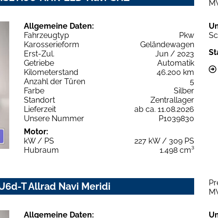
M
Allgemeine Daten:
U
Fahrzeugtyp
Pkw
Sc
Karosserieform
Geländewagen
St
Erst-Zul.
Jun / 2023
Getriebe
Automatik
Kilometerstand
46.200 km
Anzahl der Türen
5
Farbe
Silber
Standort
Zentrallager
Lieferzeit
ab ca. 11.08.2026
Unsere Nummer
P1039830
Motor:
kW / PS
227 kW / 309 PS
Hubraum
1.498 cm³
Pr
6d-T Allrad Navi Meridi
M
Allgemeine Daten:
U