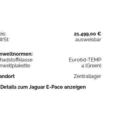
eis:
21.499,00 €
WSt:
ausweisbar
mweltnormen:
hadstoffklasse
Euro6d-TEMP
weltplakette
4 (Green)
andort
Zentrallager
Details zum Jaguar E-Pace anzeigen