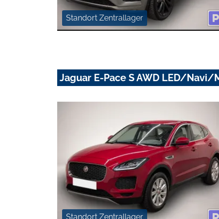
Standort Zentrallager
Jaguar E-Pace S AWD LED/Navi
Standort Zentrallager