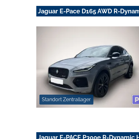
Jaguar E-Pace D165 AWD R-Dyna
Standort Zentrallager
Jaguar E-PACE P300e R-Dynamic