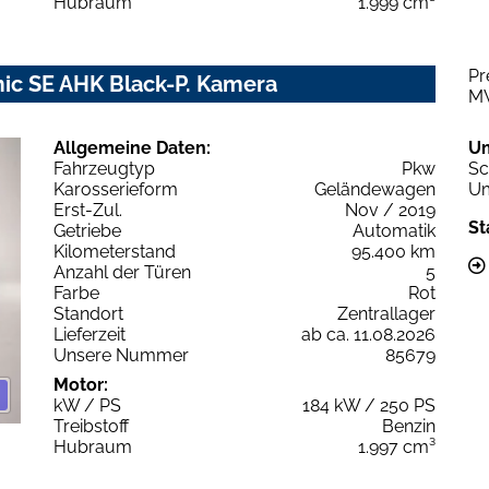
Hubraum
1.999 cm³
Pr
ic SE AHK Black-P. Kamera
M
Allgemeine Daten:
U
Fahrzeugtyp
Pkw
Sc
Karosserieform
Geländewagen
Um
Erst-Zul.
Nov / 2019
St
Getriebe
Automatik
Kilometerstand
95.400 km
Anzahl der Türen
5
Farbe
Rot
Standort
Zentrallager
Lieferzeit
ab ca. 11.08.2026
Unsere Nummer
85679
Motor:
kW / PS
184 kW / 250 PS
Treibstoff
Benzin
Hubraum
1.997 cm³