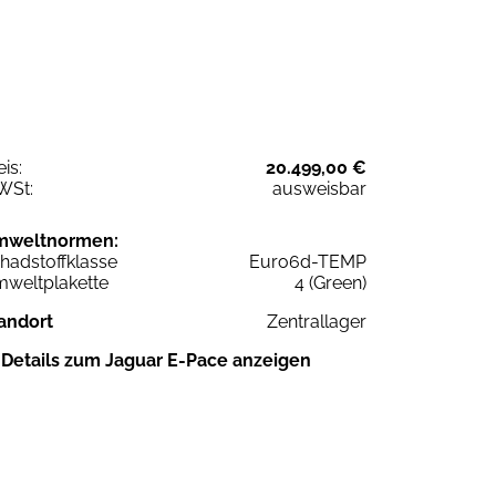
eis:
20.499,00 €
WSt:
ausweisbar
mweltnormen:
hadstoffklasse
Euro6d-TEMP
weltplakette
4 (Green)
andort
Zentrallager
Details zum Jaguar E-Pace anzeigen