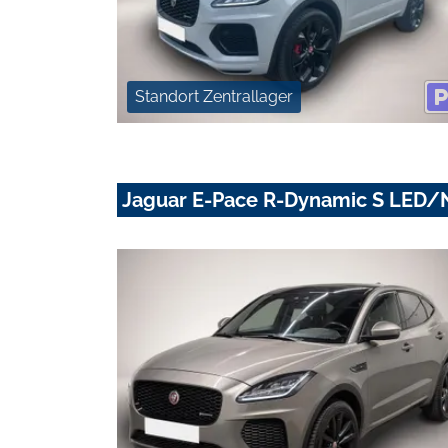
Standort Zentrallager
Jaguar E-Pace R-Dynamic S LE