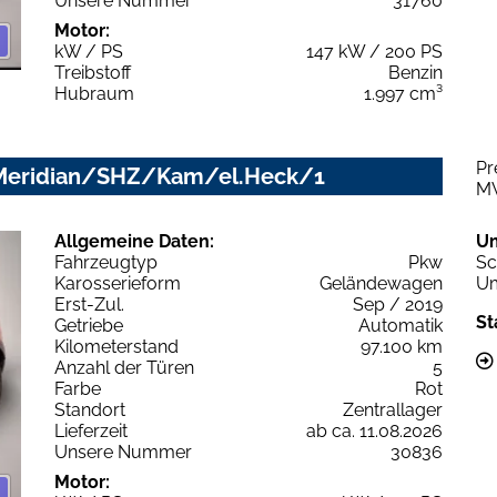
Unsere Nummer
31760
Motor:
kW / PS
147 kW / 200 PS
Treibstoff
Benzin
Hubraum
1.997 cm³
Pr
/Meridian/SHZ/Kam/el.Heck/1
M
Allgemeine Daten:
U
Fahrzeugtyp
Pkw
Sc
Karosserieform
Geländewagen
Um
Erst-Zul.
Sep / 2019
St
Getriebe
Automatik
Kilometerstand
97.100 km
Anzahl der Türen
5
Farbe
Rot
Standort
Zentrallager
Lieferzeit
ab ca. 11.08.2026
Unsere Nummer
30836
Motor: