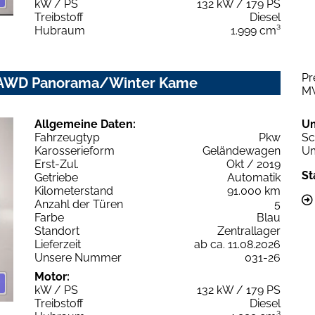
kW / PS
132 kW / 179 PS
Treibstoff
Diesel
Hubraum
1.999 cm³
Pr
S AWD Panorama/Winter Kame
M
Allgemeine Daten:
U
Fahrzeugtyp
Pkw
Sc
Karosserieform
Geländewagen
Um
Erst-Zul.
Okt / 2019
St
Getriebe
Automatik
Kilometerstand
91.000 km
Anzahl der Türen
5
Farbe
Blau
Standort
Zentrallager
Lieferzeit
ab ca. 11.08.2026
Unsere Nummer
031-26
Motor:
kW / PS
132 kW / 179 PS
Treibstoff
Diesel