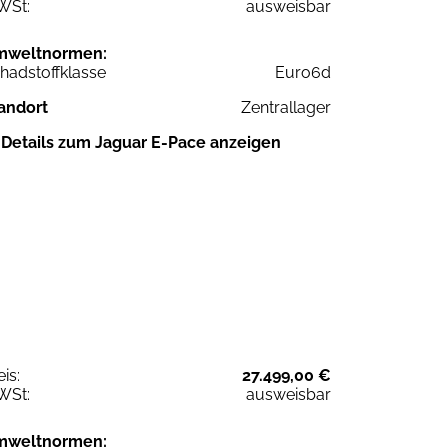
WSt:
ausweisbar
mweltnormen:
hadstoffklasse
Euro6d
andort
Zentrallager
Details zum Jaguar E-Pace anzeigen
eis:
27.499,00 €
WSt:
ausweisbar
mweltnormen: