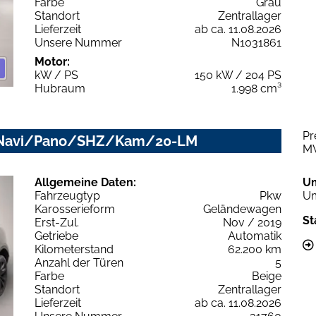
Farbe
Grau
Standort
Zentrallager
Lieferzeit
ab ca. 11.08.2026
Unsere Nummer
N1031861
Motor:
kW / PS
150 kW / 204 PS
Hubraum
1.998 cm³
Pr
D/Navi/Pano/SHZ/Kam/20-LM
M
Allgemeine Daten:
U
Fahrzeugtyp
Pkw
Um
Karosserieform
Geländewagen
St
Erst-Zul.
Nov / 2019
Getriebe
Automatik
Kilometerstand
62.200 km
Anzahl der Türen
5
Farbe
Beige
Standort
Zentrallager
Lieferzeit
ab ca. 11.08.2026