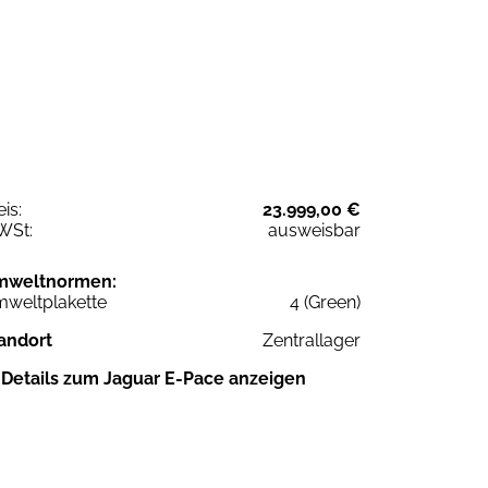
eis:
23.999,00 €
WSt:
ausweisbar
mweltnormen:
weltplakette
4 (Green)
andort
Zentrallager
Details zum Jaguar E-Pace anzeigen