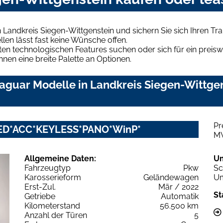
 Landkreis Siegen-Wittgenstein und sichern Sie sich Ihren 
len lässt fast keine Wünsche offen.
en technologischen Features suchen oder sich für ein preiswe
hnen eine breite Palette an Optionen.
guar Modelle in Landkreis Siegen-Wittgens
Pr
LED*ACC*KEYLESS*PANO*WinP*
M
Allgemeine Daten:
U
Fahrzeugtyp
Pkw
Sc
Karosserieform
Geländewagen
Um
Erst-Zul.
Mär / 2022
St
Getriebe
Automatik
Kilometerstand
56.500 km
Anzahl der Türen
5