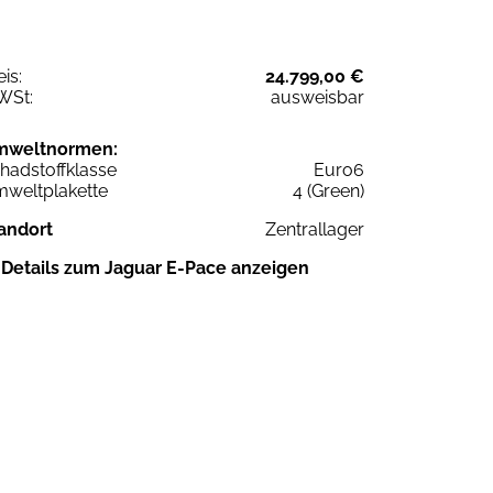
eis:
24.799,00 €
WSt:
ausweisbar
mweltnormen:
hadstoffklasse
Euro6
weltplakette
4 (Green)
andort
Zentrallager
Details zum Jaguar E-Pace anzeigen