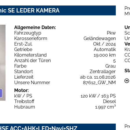
Pr
mic SE LEDER KAMERA
M
Allgemeine Daten:
U
Fahrzeugtyp
Pkw
Sc
Karosserieform
Geländewagen
Um
Erst-Zul.
Okt / 2024
Ve
Getriebe
Automatik
Kr
Kilometerstand
19.000 km
C
Anzahl der Türen
5
C
Farbe
Grau
St
Standort
Zentrallager
Lieferzeit
ab ca. 11.08.2026
Unsere Nummer
87612_GW_NM
Motor:
kW / PS
120 kW / 163 PS
Treibstoff
Diesel
Hubraum
1.997 cm³
Pr
 HSE ACC+AHK+LED+Navi+SHZ