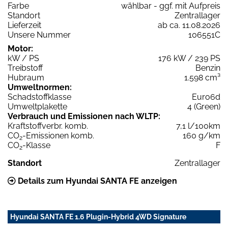
Farbe
wählbar - ggf. mit Aufpreis
Standort
Zentrallager
Lieferzeit
ab ca. 11.08.2026
Unsere Nummer
106551C
Motor:
kW / PS
176 kW / 239 PS
Treibstoff
Benzin
Hubraum
1.598 cm³
Umweltnormen:
Schadstoffklasse
Euro6d
Umweltplakette
4 (Green)
Verbrauch und Emissionen nach WLTP:
Kraftstoffverbr. komb.
7,1 l/100km
CO
-Emissionen komb.
160 g/km
2
CO
-Klasse
F
2
Standort
Zentrallager
Details zum Hyundai SANTA FE anzeigen
Hyundai SANTA FE 1.6 Plugin-Hybrid 4WD Signature