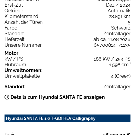
Erst-Zul.
Dez / 2024
Getriebe
Automatik
Kilometerstand
28.891 km
Anzahl der Türen
5
Farbe
Schwarz
Standort
Zentrallager
Lieferzeit
ab ca. 11.08.2026
Unsere Nummer
65700814_71135
Motor:
kW / PS
186 kW / 253 PS
Hubraum
1.598 cm³
Umweltnormen:
Umweltplakette
4 (Green)
Standort
Zentrallager
Details zum Hyundai SANTA FE anzeigen
Hyundai SANTA FE 1.6 T-GDI HEV Calligraphy
Preis:
56.299,00 €