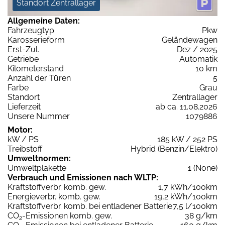
Standort Zentrallager
Allgemeine Daten:
Fahrzeugtyp
Pkw
Karosserieform
Geländewagen
Erst-Zul.
Dez / 2025
Getriebe
Automatik
Kilometerstand
10 km
Anzahl der Türen
5
Farbe
Grau
Standort
Zentrallager
Lieferzeit
ab ca. 11.08.2026
Unsere Nummer
1079886
Motor:
kW / PS
185 kW / 252 PS
Treibstoff
Hybrid (Benzin/Elektro)
Umweltnormen:
Umweltplakette
1 (None)
Verbrauch und Emissionen nach WLTP:
Kraftstoffverbr. komb. gew.
1,7 kWh/100km
Energieverbr. komb. gew.
19,2 kWh/100km
Kraftstoffverbr. komb. bei entladener Batterie
7,5 l/100km
CO
-Emissionen komb. gew.
38 g/km
2