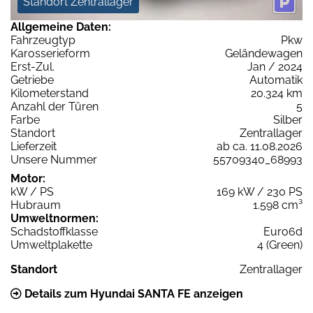
Standort Zentrallager
Allgemeine Daten:
Fahrzeugtyp
Pkw
Karosserieform
Geländewagen
Erst-Zul.
Jan / 2024
Getriebe
Automatik
Kilometerstand
20.324 km
Anzahl der Türen
5
Farbe
Silber
Standort
Zentrallager
Lieferzeit
ab ca. 11.08.2026
Unsere Nummer
55709340_68993
Motor:
kW / PS
169 kW / 230 PS
Hubraum
1.598 cm³
Umweltnormen:
Schadstoffklasse
Euro6d
Umweltplakette
4 (Green)
Standort
Zentrallager
Details zum Hyundai SANTA FE anzeigen