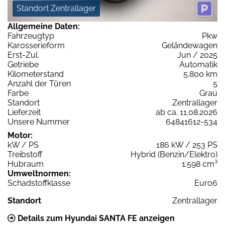
Standort Zentrallager
Allgemeine Daten:
Fahrzeugtyp
Pkw
Karosserieform
Geländewagen
Erst-Zul.
Jun / 2025
Getriebe
Automatik
Kilometerstand
5.800 km
Anzahl der Türen
5
Farbe
Grau
Standort
Zentrallager
Lieferzeit
ab ca. 11.08.2026
Unsere Nummer
64841612-534
Motor:
kW / PS
186 kW / 253 PS
Treibstoff
Hybrid (Benzin/Elektro)
Hubraum
1.598 cm³
Umweltnormen:
Schadstoffklasse
Euro6
Standort
Zentrallager
Details zum Hyundai SANTA FE anzeigen