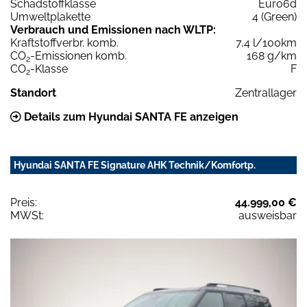
Schadstoffklasse
Euro6d
Umweltplakette
4 (Green)
Verbrauch und Emissionen nach WLTP:
Kraftstoffverbr. komb.
7,4 l/100km
CO
-Emissionen komb.
168 g/km
2
CO
-Klasse
F
2
Standort
Zentrallager
Details zum Hyundai SANTA FE anzeigen
Hyundai SANTA FE Signature AHK Technik/Komfortp.
Preis:
44.999,00 €
MWSt:
ausweisbar