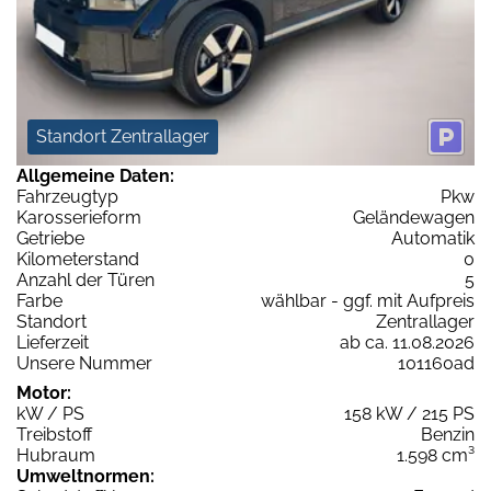
Standort Zentrallager
Allgemeine Daten:
Fahrzeugtyp
Pkw
Karosserieform
Geländewagen
Getriebe
Automatik
Kilometerstand
0
Anzahl der Türen
5
Farbe
wählbar - ggf. mit Aufpreis
Standort
Zentrallager
Lieferzeit
ab ca. 11.08.2026
Unsere Nummer
101160ad
Motor:
kW / PS
158 kW / 215 PS
Treibstoff
Benzin
Hubraum
1.598 cm³
Umweltnormen: