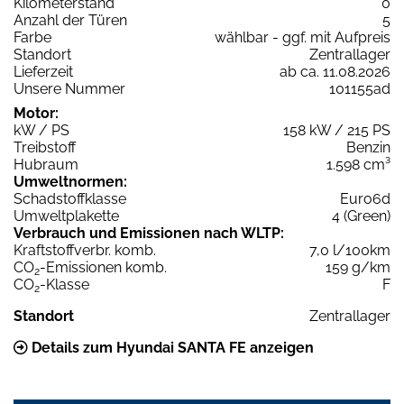
Kilometerstand
0
Anzahl der Türen
5
Farbe
wählbar - ggf. mit Aufpreis
Standort
Zentrallager
Lieferzeit
ab ca. 11.08.2026
Unsere Nummer
101155ad
Motor:
kW / PS
158 kW / 215 PS
Treibstoff
Benzin
Hubraum
1.598 cm³
Umweltnormen:
Schadstoffklasse
Euro6d
Umweltplakette
4 (Green)
Verbrauch und Emissionen nach WLTP:
Kraftstoffverbr. komb.
7,0 l/100km
CO
-Emissionen komb.
159 g/km
2
CO
-Klasse
F
2
Standort
Zentrallager
Details zum Hyundai SANTA FE anzeigen