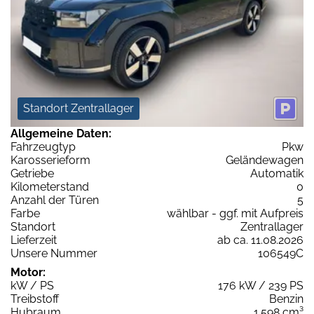
Standort Zentrallager
Allgemeine Daten:
Fahrzeugtyp
Pkw
Karosserieform
Geländewagen
Getriebe
Automatik
Kilometerstand
0
Anzahl der Türen
5
Farbe
wählbar - ggf. mit Aufpreis
Standort
Zentrallager
Lieferzeit
ab ca. 11.08.2026
Unsere Nummer
106549C
Motor:
kW / PS
176 kW / 239 PS
Treibstoff
Benzin
Hubraum
1.598 cm³