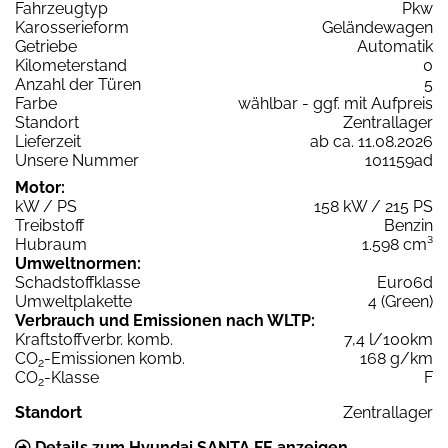
Fahrzeugtyp
Pkw
Karosserieform
Geländewagen
Getriebe
Automatik
Kilometerstand
0
Anzahl der Türen
5
Farbe
wählbar - ggf. mit Aufpreis
Standort
Zentrallager
Lieferzeit
ab ca. 11.08.2026
Unsere Nummer
101159ad
Motor:
kW / PS
158 kW / 215 PS
Treibstoff
Benzin
Hubraum
1.598 cm³
Umweltnormen:
Schadstoffklasse
Euro6d
Umweltplakette
4 (Green)
Verbrauch und Emissionen nach WLTP:
Kraftstoffverbr. komb.
7,4 l/100km
CO
-Emissionen komb.
168 g/km
2
CO
-Klasse
F
2
Standort
Zentrallager
Details zum Hyundai SANTA FE anzeigen