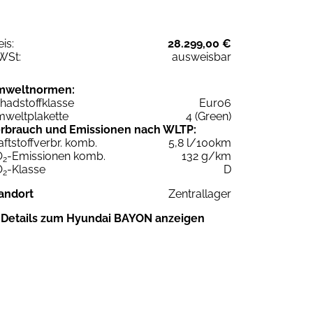
eis:
28.299,00 €
WSt:
ausweisbar
mweltnormen:
hadstoffklasse
Euro6
weltplakette
4 (Green)
rbrauch und Emissionen nach WLTP:
aftstoffverbr. komb.
5,8 l/100km
O
-Emissionen komb.
132 g/km
2
O
-Klasse
D
2
andort
Zentrallager
Details zum Hyundai BAYON anzeigen