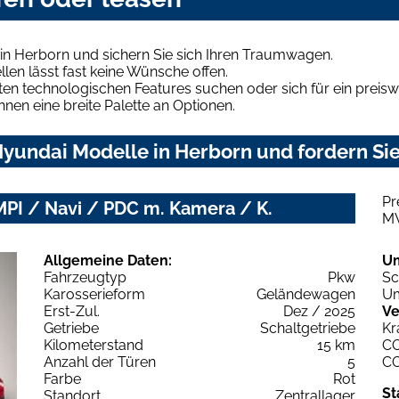
in Herborn und sichern Sie sich Ihren Traumwagen.
len lässt fast keine Wünsche offen.
en technologischen Features suchen oder sich für ein preiswe
hnen eine breite Palette an Optionen.
yundai Modelle in Herborn und fordern Sie
Pr
MPI / Navi / PDC m. Kamera / K.
M
Allgemeine Daten:
U
Fahrzeugtyp
Pkw
Sc
Karosserieform
Geländewagen
Um
Erst-Zul.
Dez / 2025
Ve
Getriebe
Schaltgetriebe
Kr
Kilometerstand
15 km
C
Anzahl der Türen
5
C
Farbe
Rot
St
Standort
Zentrallager