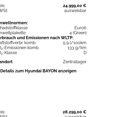
eis:
24.999,00 €
WSt:
ausweisbar
mweltnormen:
hadstoffklasse
Euro6
weltplakette
4 (Green)
rbrauch und Emissionen nach WLTP:
aftstoffverbr. komb.
5,9 l/100km
O
-Emissionen komb.
133 g/km
2
O
-Klasse
D
2
andort
Zentrallager
Details zum Hyundai BAYON anzeigen
eis:
28.299,00 €
WSt:
ausweisbar