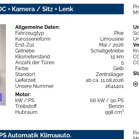
Pr
C + Kamera / Sitz + Lenk
M
Allgemeine Daten:
U
Fahrzeugtyp
Pkw
Sc
Karosserieform
Limousine
Um
Erst-Zul.
Mai / 2026
Ve
Getriebe
Schaltgetriebe
Kr
Kilometerstand
15 km
C
Anzahl der Türen
5
C
Farbe
Gelb
St
Standort
Zentrallager
Lieferzeit
ab ca. 11.08.2026
Unsere Nummer
2641401
Motor:
kW / PS
66 kW / 90 PS
Treibstoff
Benzin
Hubraum
998 cm³
Pr
PS Automatik Klimaauto.
M