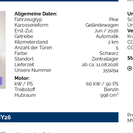
Allgemeine Daten:
U
Fahrzeugtyp
Pkw
Sc
Karosserieform
Geländewagen
Um
Erst-Zul.
Jun / 2026
Ve
Getriebe
Automatik
Kr
Kilometerstand
2 km
C
Anzahl der Türen
5
C
Farbe
Schwarz
St
Standort
Zentrallager
Lieferzeit
ab ca. 11.08.2026
Unsere Nummer
359294
Motor:
kW / PS
66 kW / 90 PS
Treibstoff
Benzin
Hubraum
998 cm³
Pr
MY26
M