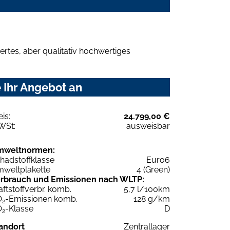
rtes, aber qualitativ hochwertiges
 Ihr Angebot an
eis:
24.799,00 €
WSt:
ausweisbar
mweltnormen:
hadstoffklasse
Euro6
weltplakette
4 (Green)
rbrauch und Emissionen nach WLTP:
aftstoffverbr. komb.
5,7 l/100km
O
-Emissionen komb.
128 g/km
2
O
-Klasse
D
2
andort
Zentrallager