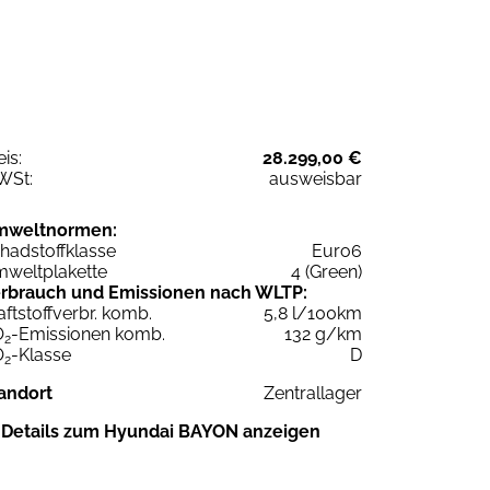
eis:
28.299,00 €
WSt:
ausweisbar
mweltnormen:
hadstoffklasse
Euro6
weltplakette
4 (Green)
rbrauch und Emissionen nach WLTP:
aftstoffverbr. komb.
5,8 l/100km
O
-Emissionen komb.
132 g/km
2
O
-Klasse
D
2
andort
Zentrallager
Details zum Hyundai BAYON anzeigen