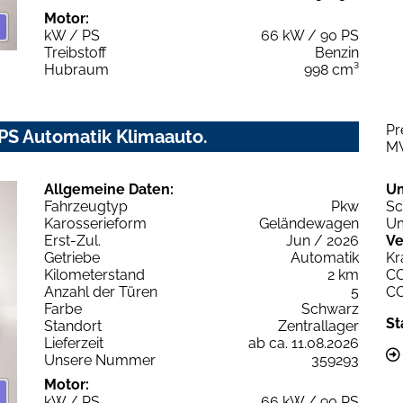
Motor:
kW / PS
66 kW / 90 PS
Treibstoff
Benzin
Hubraum
998 cm³
Pr
PS Automatik Klimaauto.
M
Allgemeine Daten:
U
Fahrzeugtyp
Pkw
Sc
Karosserieform
Geländewagen
Um
Erst-Zul.
Jun / 2026
Ve
Getriebe
Automatik
Kr
Kilometerstand
2 km
C
Anzahl der Türen
5
C
Farbe
Schwarz
St
Standort
Zentrallager
Lieferzeit
ab ca. 11.08.2026
Unsere Nummer
359293
Motor:
kW / PS
66 kW / 90 PS