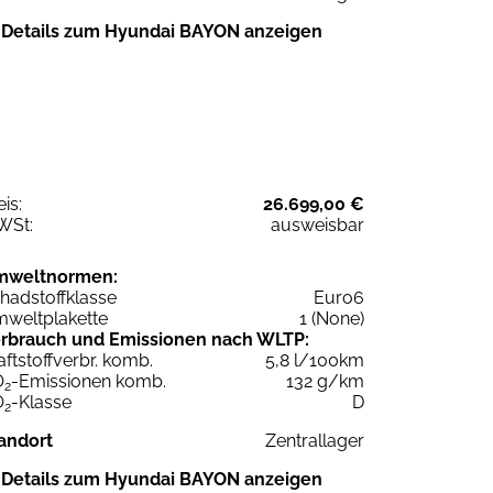
Details zum Hyundai BAYON anzeigen
eis:
26.699,00 €
WSt:
ausweisbar
mweltnormen:
hadstoffklasse
Euro6
weltplakette
1 (None)
rbrauch und Emissionen nach WLTP:
aftstoffverbr. komb.
5,8 l/100km
O
-Emissionen komb.
132 g/km
2
O
-Klasse
D
2
andort
Zentrallager
Details zum Hyundai BAYON anzeigen