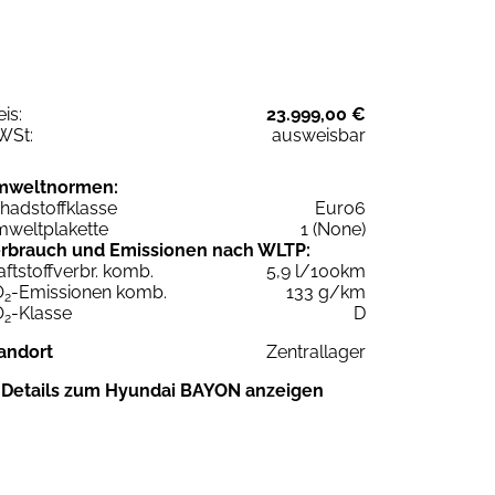
eis:
23.999,00 €
WSt:
ausweisbar
mweltnormen:
hadstoffklasse
Euro6
weltplakette
1 (None)
rbrauch und Emissionen nach WLTP:
aftstoffverbr. komb.
5,9 l/100km
O
-Emissionen komb.
133 g/km
2
O
-Klasse
D
2
andort
Zentrallager
Details zum Hyundai BAYON anzeigen