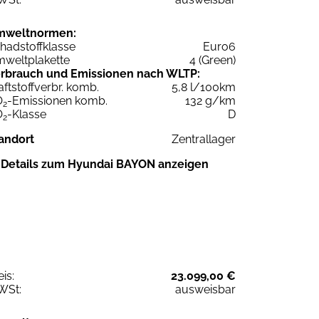
mweltnormen:
hadstoffklasse
Euro6
weltplakette
4 (Green)
rbrauch und Emissionen nach WLTP:
aftstoffverbr. komb.
5,8 l/100km
O
-Emissionen komb.
132 g/km
2
O
-Klasse
D
2
andort
Zentrallager
Details zum Hyundai BAYON anzeigen
eis:
23.099,00 €
WSt:
ausweisbar