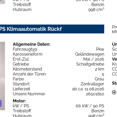
Treibstoff
Benzin
Hubraum
998 cm³
Pr
0PS Klimaautomatik Rückf
M
Allgemeine Daten:
U
Fahrzeugtyp
Pkw
Sc
Karosserieform
Geländewagen
Um
Erst-Zul.
Mai / 2026
Ve
Getriebe
Schaltgetriebe
Kr
Kilometerstand
2 km
C
Anzahl der Türen
5
C
Farbe
Grau
St
Standort
Zentrallager
Lieferzeit
ab ca. 11.08.2026
Unsere Nummer
26501810
Motor:
kW / PS
66 kW / 90 PS
Treibstoff
Benzin
Hubraum
998 cm³