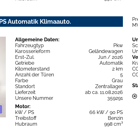
Pr
PS Automatik Klimaauto.
M
Allgemeine Daten:
U
Fahrzeugtyp
Pkw
Sc
Karosserieform
Geländewagen
Um
Erst-Zul.
Jun / 2026
Ve
Getriebe
Automatik
Kr
Kilometerstand
2 km
C
Anzahl der Türen
5
C
Farbe
Grau
St
Standort
Zentrallager
Lieferzeit
ab ca. 11.08.2026
Unsere Nummer
359291
Motor:
kW / PS
66 kW / 90 PS
Treibstoff
Benzin
Hubraum
998 cm³