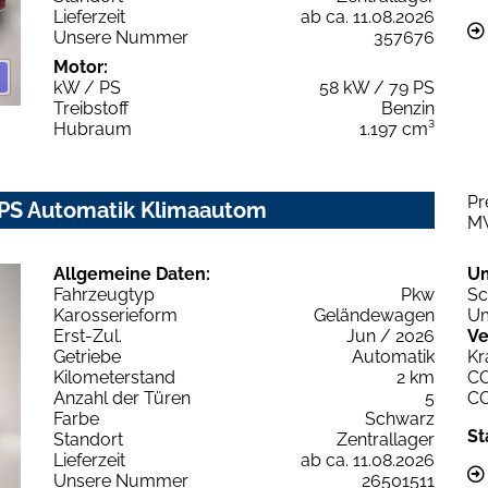
Lieferzeit
ab ca. 11.08.2026
Unsere Nummer
357676
Motor:
kW / PS
58 kW / 79 PS
Treibstoff
Benzin
Hubraum
1.197 cm³
Pr
0PS Automatik Klimaautom
M
Allgemeine Daten:
U
Fahrzeugtyp
Pkw
Sc
Karosserieform
Geländewagen
Um
Erst-Zul.
Jun / 2026
Ve
Getriebe
Automatik
Kr
Kilometerstand
2 km
C
Anzahl der Türen
5
C
Farbe
Schwarz
St
Standort
Zentrallager
Lieferzeit
ab ca. 11.08.2026
Unsere Nummer
26501511