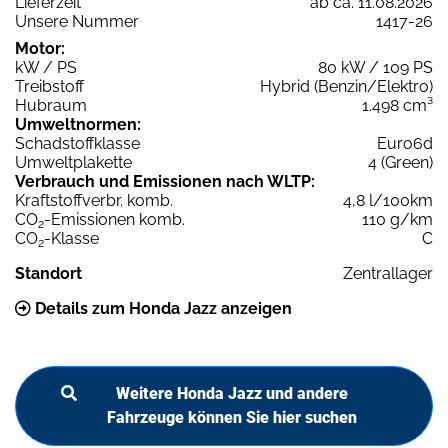
Lieferzeit
ab ca. 11.08.2026
Unsere Nummer
1417-26
Motor:
kW / PS
80 kW / 109 PS
Treibstoff
Hybrid (Benzin/Elektro)
Hubraum
1.498 cm³
Umweltnormen:
Schadstoffklasse
Euro6d
Umweltplakette
4 (Green)
Verbrauch und Emissionen nach WLTP:
Kraftstoffverbr. komb.
4,8 l/100km
CO
-Emissionen komb.
110 g/km
2
CO
-Klasse
C
2
Standort
Zentrallager
Details zum Honda Jazz anzeigen
Weitere Honda Jazz und andere
Fahrzeuge können Sie hier suchen