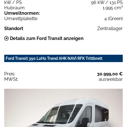
kW / PS
96 kW / 131 PS
Hubraum
1.995 cm³
Umweltnormen:
Umweltplakette
4 (Green)
Standort
Zentrallager
Details zum Ford Transit anzeigen
Ford Transit 350 L2H2 Trend AHK NAVI RFK Trittbrett
Preis:
30.999,00 €
MWSt:
ausweisbar