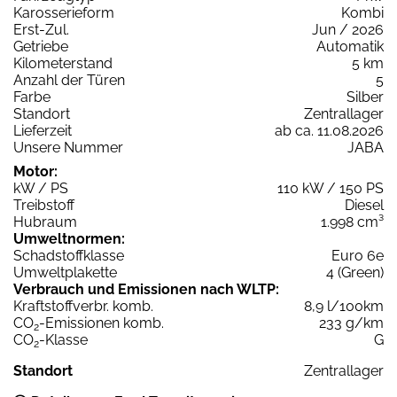
Karosserieform
Kombi
Erst-Zul.
Jun / 2026
Getriebe
Automatik
Kilometerstand
5 km
Anzahl der Türen
5
Farbe
Silber
Standort
Zentrallager
Lieferzeit
ab ca. 11.08.2026
Unsere Nummer
JABA
Motor:
kW / PS
110 kW / 150 PS
Treibstoff
Diesel
Hubraum
1.998 cm³
Umweltnormen:
Schadstoffklasse
Euro 6e
Umweltplakette
4 (Green)
Verbrauch und Emissionen nach WLTP:
Kraftstoffverbr. komb.
8,9 l/100km
CO
-Emissionen komb.
233 g/km
2
CO
-Klasse
G
2
Standort
Zentrallager