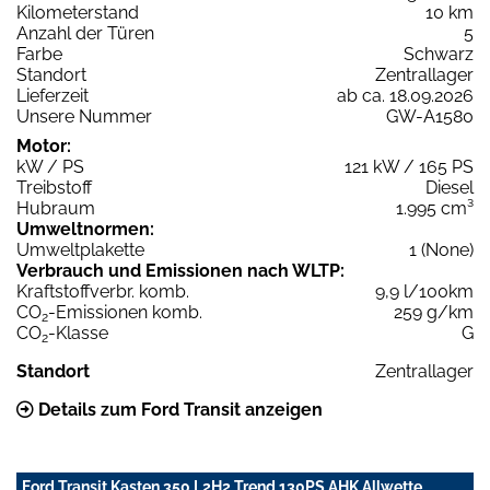
Kilometerstand
10 km
Anzahl der Türen
5
Farbe
Schwarz
Standort
Zentrallager
Lieferzeit
ab ca. 18.09.2026
Unsere Nummer
GW-A1580
Motor:
kW / PS
121 kW / 165 PS
Treibstoff
Diesel
Hubraum
1.995 cm³
Umweltnormen:
Umweltplakette
1 (None)
Verbrauch und Emissionen nach WLTP:
Kraftstoffverbr. komb.
9,9 l/100km
CO
-Emissionen komb.
259 g/km
2
CO
-Klasse
G
2
Standort
Zentrallager
Details zum Ford Transit anzeigen
Ford Transit Kasten 350 L2H2 Trend 130PS AHK Allwette