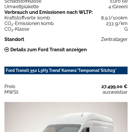
Schadstoffklasse
Euro 6e
Umweltplakette
4 (Green)
Verbrauch und Emissionen nach WLTP:
Kraftstoffverbr. komb.
8,9 l/100km
CO
-Emissionen komb.
233 g/km
2
CO
-Klasse
G
2
Standort
Zentrallager
Details zum Ford Transit anzeigen
Ford Transit 350 L3H3 Trend*Kamera*Tempomat*Sitzhzg*
Preis:
27.499,00 €
MWSt:
ausweisbar