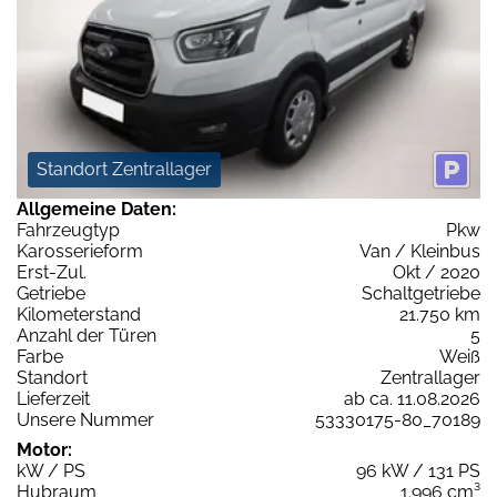
Standort Zentrallager
Allgemeine Daten:
Fahrzeugtyp
Pkw
Karosserieform
Van / Kleinbus
Erst-Zul.
Okt / 2020
Getriebe
Schaltgetriebe
Kilometerstand
21.750 km
Anzahl der Türen
5
Farbe
Weiß
Standort
Zentrallager
Lieferzeit
ab ca. 11.08.2026
Unsere Nummer
53330175-80_70189
Motor:
kW / PS
96 kW / 131 PS
Hubraum
1.996 cm³