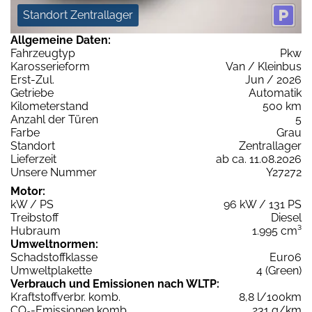
Standort Zentrallager
Allgemeine Daten:
Fahrzeugtyp
Pkw
Karosserieform
Van / Kleinbus
Erst-Zul.
Jun / 2026
Getriebe
Automatik
Kilometerstand
500 km
Anzahl der Türen
5
Farbe
Grau
Standort
Zentrallager
Lieferzeit
ab ca. 11.08.2026
Unsere Nummer
Y27272
Motor:
kW / PS
96 kW / 131 PS
Treibstoff
Diesel
Hubraum
1.995 cm³
Umweltnormen:
Schadstoffklasse
Euro6
Umweltplakette
4 (Green)
Verbrauch und Emissionen nach WLTP:
Kraftstoffverbr. komb.
8,8 l/100km
CO
-Emissionen komb.
231 g/km