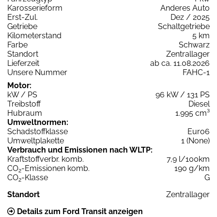
Karosserieform
Anderes Auto
Erst-Zul.
Dez / 2025
Getriebe
Schaltgetriebe
Kilometerstand
5 km
Farbe
Schwarz
Standort
Zentrallager
Lieferzeit
ab ca. 11.08.2026
Unsere Nummer
FAHC-1
Motor:
kW / PS
96 kW / 131 PS
Treibstoff
Diesel
Hubraum
1.995 cm³
Umweltnormen:
Schadstoffklasse
Euro6
Umweltplakette
1 (None)
Verbrauch und Emissionen nach WLTP:
Kraftstoffverbr. komb.
7,9 l/100km
CO
-Emissionen komb.
190 g/km
2
CO
-Klasse
G
2
Standort
Zentrallager
Details zum Ford Transit anzeigen