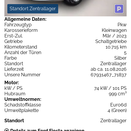
Standort Zentrallager
Allgemeine Daten:
Fahrzeugtyp
Pkw
Karosserieform
Kleinwagen
Erst-Zul.
Mär / 2023
Getriebe
Schaltgetriebe
Kilometerstand
10.715 km
Anzahl der Türen
5
Farbe
Silber
Standort
Zentrallager
Lieferzeit
ab ca. 11.08.2026
Unsere Nummer
67931467_71837
Motor:
kW / PS
74 kW / 101 PS
Hubraum
999 cm³
Umweltnormen:
Schadstoffklasse
Euro6d
Umweltplakette
4 (Green)
Standort
Zentrallager
Details zum Ford Fiesta anzeigen