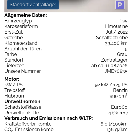
Standort Zentrallager
Allgemeine Daten:
Fahrzeugtyp
Pkw
Karosserieform
Limousine
Erst-Zul.
Jul / 2022
Getriebe
Schaltgetriebe
Kilometerstand
33.406 km
Anzahl der Türen
5
Farbe
Grau
Standort
Zentrallager
Lieferzeit
ab ca. 11.08.2026
Unsere Nummer
JME76835
Motor:
kW / PS
92 kW / 125 PS
Treibstoff
Benzin
Hubraum
999 cm³
Umweltnormen:
Schadstoffklasse
Euro6d
Umweltplakette
4 (Green)
Verbrauch und Emissionen nach WLTP:
Kraftstoffverbr. komb.
6,0 l/100km
CO
-Emissionen komb.
136 g/km
2