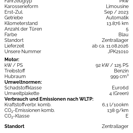
Fahrzeugtyp
Pkw
Karosserieform
Limousine
Erst-Zul.
Sep / 2023
Getriebe
Automatik
Kilometerstand
13.876 km
Anzahl der Türen
5
Farbe
Blau
Standort
Zentrallager
Lieferzeit
ab ca. 11.08.2026
Unsere Nummer
JPK21010
Motor:
kW / PS
92 kW / 125 PS
Treibstoff
Benzin
Hubraum
999 cm³
Umweltnormen:
Schadstoffklasse
Euro6d
Umweltplakette
4 (Green)
Verbrauch und Emissionen nach WLTP:
Kraftstoffverbr. komb.
6,1 l/100km
CO
-Emissionen komb.
138 g/km
2
CO
-Klasse
E
2
Standort
Zentrallager