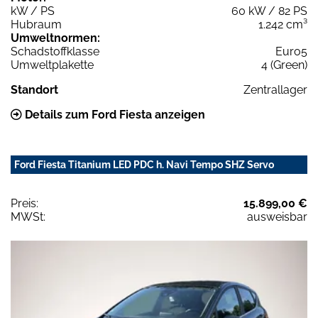
kW / PS
60 kW / 82 PS
Hubraum
1.242 cm³
Umweltnormen:
Schadstoffklasse
Euro5
Umweltplakette
4 (Green)
Standort
Zentrallager
Details zum Ford Fiesta anzeigen
Ford Fiesta Titanium LED PDC h. Navi Tempo SHZ Servo
Preis:
15.899,00 €
MWSt:
ausweisbar