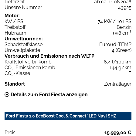
Lieferzeit
ab ca. 11.08.2026
Unsere Nummer
43925
Motor:
kW / PS
74 kW / 101 PS
Treibstoff
Benzin
Hubraum
998 cm³
Umweltnormen:
Schadstoffklasse
Euro6d-TEMP
Umweltplakette
4 (Green)
Verbrauch und Emissionen nach WLTP:
Kraftstoffverbr. komb.
6,4 l/100km
CO
-Emissionen komb.
144 g/km
2
CO
-Klasse
E
2
Standort
Zentrallager
Details zum Ford Fiesta anzeigen
Ford Fiesta 1.0 EcoBoost Cool & Connect *LED Navi SHZ
Preis:
15.999,00 €