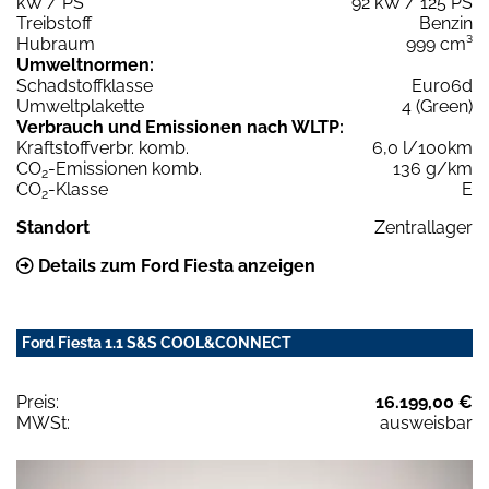
kW / PS
92 kW / 125 PS
Treibstoff
Benzin
Hubraum
999 cm³
Umweltnormen:
Schadstoffklasse
Euro6d
Umweltplakette
4 (Green)
Verbrauch und Emissionen nach WLTP:
Kraftstoffverbr. komb.
6,0 l/100km
CO
-Emissionen komb.
136 g/km
2
CO
-Klasse
E
2
Standort
Zentrallager
Details zum Ford Fiesta anzeigen
Ford Fiesta 1.1 S&S COOL&CONNECT
Preis:
16.199,00 €
MWSt:
ausweisbar