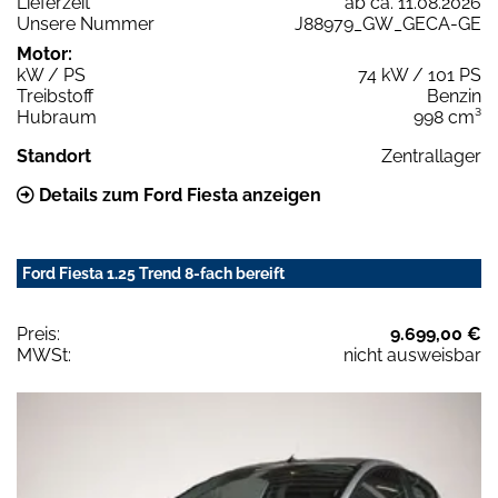
Lieferzeit
ab ca. 11.08.2026
Unsere Nummer
J88979_GW_GECA-GE
Motor:
kW / PS
74 kW / 101 PS
Treibstoff
Benzin
Hubraum
998 cm³
Standort
Zentrallager
Details zum Ford Fiesta anzeigen
Ford Fiesta 1.25 Trend 8-fach bereift
Preis:
9.699,00 €
MWSt:
nicht ausweisbar