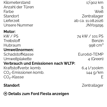
Kilometerstand
17.902 km
Anzahl der Türen
5
Farbe
Weiß
Standort
Zentrallager
Lieferzeit
ab ca. 11.08.2026
Unsere Nummer
JNY09295
Motor:
kW / PS
74 kW / 101 PS
Treibstoff
Benzin
Hubraum
998 cm³
Umweltnormen:
Schadstoffklasse
Euro6d-TEMP
Umweltplakette
4 (Green)
Verbrauch und Emissionen nach WLTP:
Kraftstoffverbr. komb.
6,4 l/100km
CO
-Emissionen komb.
144 g/km
2
CO
-Klasse
E
2
Standort
Zentrallager
Details zum Ford Fiesta anzeigen