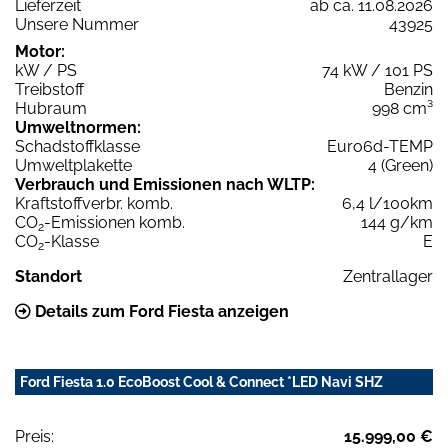
Lieferzeit
ab ca. 11.08.2026
Unsere Nummer
43925
Motor:
kW / PS
74 kW / 101 PS
Treibstoff
Benzin
Hubraum
998 cm³
Umweltnormen:
Schadstoffklasse
Euro6d-TEMP
Umweltplakette
4 (Green)
Verbrauch und Emissionen nach WLTP:
Kraftstoffverbr. komb.
6,4 l/100km
CO
-Emissionen komb.
144 g/km
2
CO
-Klasse
E
2
Standort
Zentrallager
Details zum Ford Fiesta anzeigen
Ford Fiesta 1.0 EcoBoost Cool & Connect *LED Navi SHZ
Preis:
15.999,00 €