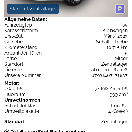
Standort Zentrallager
Allgemeine Daten:
Fahrzeugtyp
Pkw
Karosserieform
Kleinwagen
Erst-Zul.
Mär / 2023
Getriebe
Schaltgetriebe
Kilometerstand
10.715 km
Anzahl der Türen
5
Farbe
Silber
Standort
Zentrallager
Lieferzeit
ab ca. 11.08.2026
Unsere Nummer
67931467_71837
Motor:
kW / PS
74 kW / 101 PS
Hubraum
999 cm³
Umweltnormen:
Schadstoffklasse
Euro6d
Umweltplakette
4 (Green)
Standort
Zentrallager
Details zum Ford Fiesta anzeigen