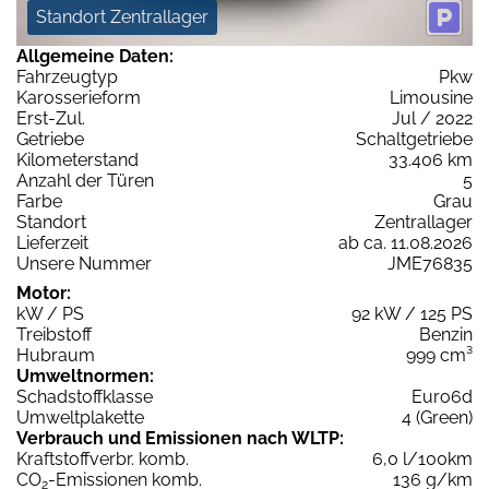
Standort Zentrallager
Allgemeine Daten:
Fahrzeugtyp
Pkw
Karosserieform
Limousine
Erst-Zul.
Jul / 2022
Getriebe
Schaltgetriebe
Kilometerstand
33.406 km
Anzahl der Türen
5
Farbe
Grau
Standort
Zentrallager
Lieferzeit
ab ca. 11.08.2026
Unsere Nummer
JME76835
Motor:
kW / PS
92 kW / 125 PS
Treibstoff
Benzin
Hubraum
999 cm³
Umweltnormen:
Schadstoffklasse
Euro6d
Umweltplakette
4 (Green)
Verbrauch und Emissionen nach WLTP:
Kraftstoffverbr. komb.
6,0 l/100km
CO
-Emissionen komb.
136 g/km
2