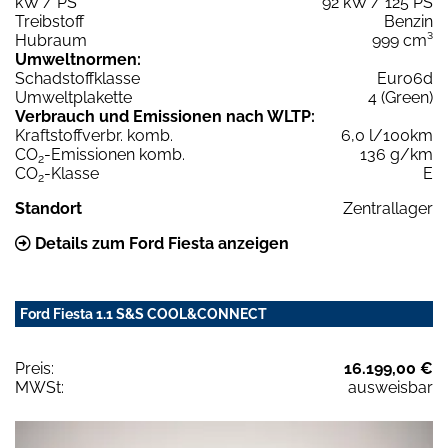
kW / PS
92 kW / 125 PS
Treibstoff
Benzin
Hubraum
999 cm³
Umweltnormen:
Schadstoffklasse
Euro6d
Umweltplakette
4 (Green)
Verbrauch und Emissionen nach WLTP:
Kraftstoffverbr. komb.
6,0 l/100km
CO
-Emissionen komb.
136 g/km
2
CO
-Klasse
E
2
Standort
Zentrallager
Details zum Ford Fiesta anzeigen
Ford Fiesta 1.1 S&S COOL&CONNECT
Preis:
16.199,00 €
MWSt:
ausweisbar