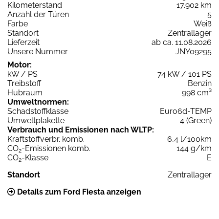
Kilometerstand
17.902 km
Anzahl der Türen
5
Farbe
Weiß
Standort
Zentrallager
Lieferzeit
ab ca. 11.08.2026
Unsere Nummer
JNY09295
Motor:
kW / PS
74 kW / 101 PS
Treibstoff
Benzin
Hubraum
998 cm³
Umweltnormen:
Schadstoffklasse
Euro6d-TEMP
Umweltplakette
4 (Green)
Verbrauch und Emissionen nach WLTP:
Kraftstoffverbr. komb.
6,4 l/100km
CO
-Emissionen komb.
144 g/km
2
CO
-Klasse
E
2
Standort
Zentrallager
Details zum Ford Fiesta anzeigen