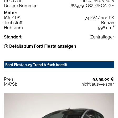
Lieferzeit
ab ca. 11.08.2026
Unsere Nummer
J88979_GW_GECA-GE
Motor:
kW / PS
74 kW / 101 PS
Treibstoff
Benzin
Hubraum
998 cm³
Standort
Zentrallager
Details zum Ford Fiesta anzeigen
Ford Fiesta 1.25 Trend 8-fach bereift
Preis:
9.699,00 €
MWSt:
nicht ausweisbar