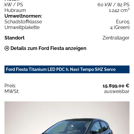
kW / PS
60 kW / 82 PS
Hubraum
1.242 cm³
Umweltnormen:
Schadstoffklasse
Euro5
Umweltplakette
4 (Green)
Standort
Zentrallager
Details zum Ford Fiesta anzeigen
Ford Fiesta Titanium LED PDC h. Navi Tempo SHZ Servo
Preis:
15.899,00 €
MWSt:
ausweisbar