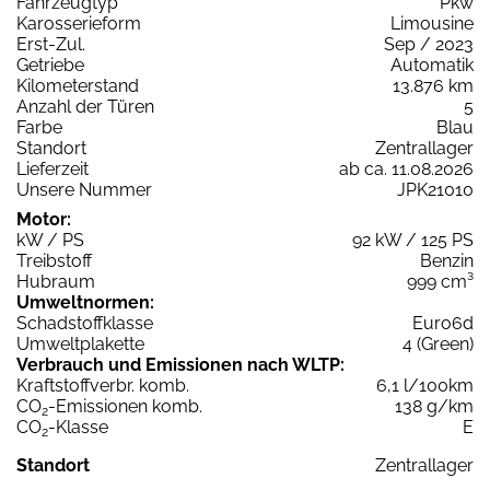
Fahrzeugtyp
Pkw
Karosserieform
Limousine
Erst-Zul.
Sep / 2023
Getriebe
Automatik
Kilometerstand
13.876 km
Anzahl der Türen
5
Farbe
Blau
Standort
Zentrallager
Lieferzeit
ab ca. 11.08.2026
Unsere Nummer
JPK21010
Motor:
kW / PS
92 kW / 125 PS
Treibstoff
Benzin
Hubraum
999 cm³
Umweltnormen:
Schadstoffklasse
Euro6d
Umweltplakette
4 (Green)
Verbrauch und Emissionen nach WLTP:
Kraftstoffverbr. komb.
6,1 l/100km
CO
-Emissionen komb.
138 g/km
2
CO
-Klasse
E
2
Standort
Zentrallager