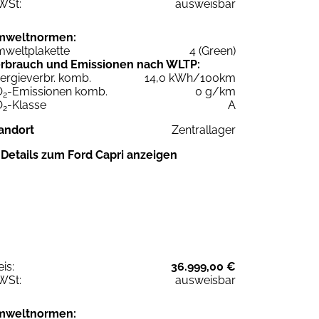
WSt:
ausweisbar
mweltnormen:
weltplakette
4 (Green)
rbrauch und Emissionen nach WLTP:
ergieverbr. komb.
14,0 kWh/100km
O
-Emissionen komb.
0 g/km
2
O
-Klasse
A
2
andort
Zentrallager
Details zum Ford Capri anzeigen
eis:
36.999,00 €
WSt:
ausweisbar
mweltnormen: