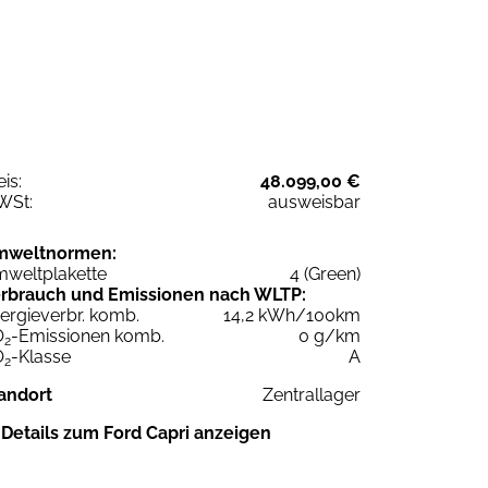
eis:
48.099,00 €
WSt:
ausweisbar
mweltnormen:
weltplakette
4 (Green)
rbrauch und Emissionen nach WLTP:
ergieverbr. komb.
14,2 kWh/100km
O
-Emissionen komb.
0 g/km
2
O
-Klasse
A
2
andort
Zentrallager
Details zum Ford Capri anzeigen