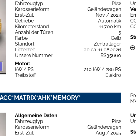
Fahrzeugtyp
Pkw
Um
Karosserieform
Geländewagen
Ve
Erst-Zul.
Nov / 2024
En
Getriebe
Automatik
C
Kilometerstand
11.700 km
C
Anzahl der Türen
5
St
Farbe
Gelb
Standort
Zentrallager
Lieferzeit
ab ca. 11.08.2026
Unsere Nummer
RS35660
Motor:
kW / PS
210 kW / 286 PS
Treibstoff
Elektro
Pr
 *ACC*MATRIX*AHK*MEMORY*
M
Allgemeine Daten:
U
Fahrzeugtyp
Pkw
Um
Karosserieform
Geländewagen
St
Erst-Zul.
Aug / 2025