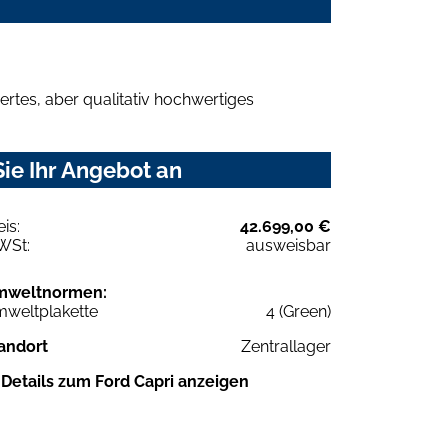
rtes, aber qualitativ hochwertiges
ie Ihr Angebot an
eis:
42.699,00 €
WSt:
ausweisbar
mweltnormen:
weltplakette
4 (Green)
andort
Zentrallager
Details zum Ford Capri anzeigen