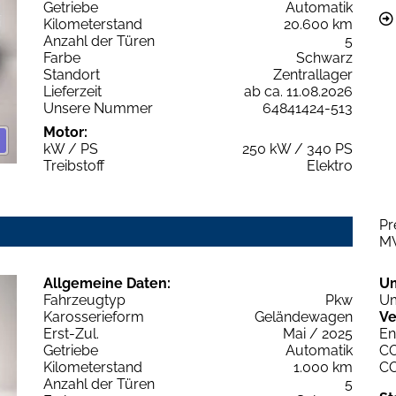
Getriebe
Automatik
Kilometerstand
20.600 km
Anzahl der Türen
5
Farbe
Schwarz
Standort
Zentrallager
Lieferzeit
ab ca. 11.08.2026
Unsere Nummer
64841424-513
Motor:
kW / PS
250 kW / 340 PS
Treibstoff
Elektro
Pr
M
Allgemeine Daten:
U
Fahrzeugtyp
Pkw
Um
Karosserieform
Geländewagen
Ve
Erst-Zul.
Mai / 2025
En
Getriebe
Automatik
C
Kilometerstand
1.000 km
C
Anzahl der Türen
5