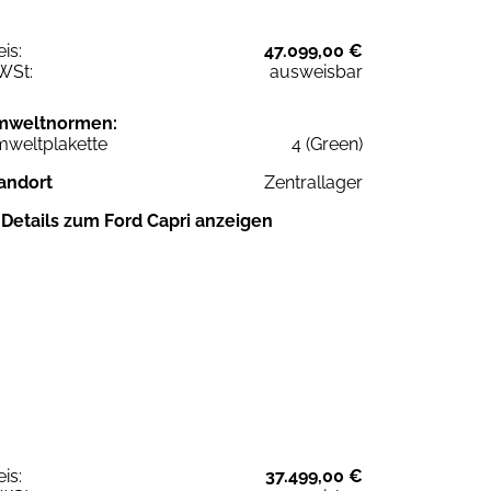
eis:
47.099,00 €
WSt:
ausweisbar
mweltnormen:
weltplakette
4 (Green)
andort
Zentrallager
Details zum Ford Capri anzeigen
eis:
37.499,00 €