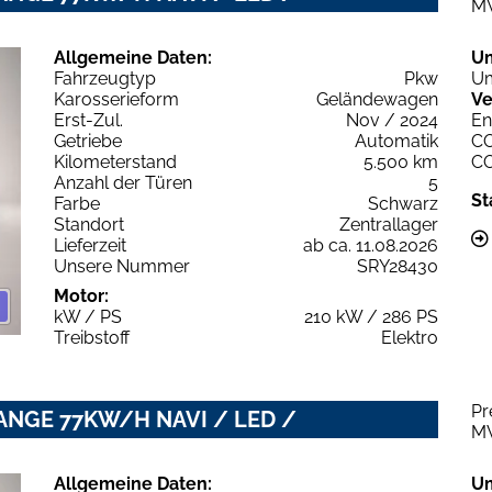
M
Allgemeine Daten:
U
Fahrzeugtyp
Pkw
Um
Karosserieform
Geländewagen
Ve
Erst-Zul.
Nov / 2024
En
Getriebe
Automatik
C
Kilometerstand
5.500 km
C
Anzahl der Türen
5
St
Farbe
Schwarz
Standort
Zentrallager
Lieferzeit
ab ca. 11.08.2026
Unsere Nummer
SRY28430
Motor:
kW / PS
210 kW / 286 PS
Treibstoff
Elektro
Pr
RANGE 77KW/H NAVI / LED /
M
Allgemeine Daten:
U