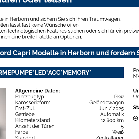
e in Herborn und sichern Sie sich Ihren Traumwagen.
len lässt fast keine Wünsche offen.
en technologischen Features suchen oder sich für ein preiswe
hnen eine breite Palette an Optionen.
rd Capri Modelle in Herborn und fordern S
Pr
ÄRMEPUMPE*LED*ACC*MEMORY*
M
Allgemeine Daten:
U
Fahrzeugtyp
Pkw
Um
Karosserieform
Geländewagen
St
Erst-Zul.
Jun / 2025
Getriebe
Automatik
Kilometerstand
12.800 km
Anzahl der Türen
5
Farbe
Weiß
Standort
Zentrallager