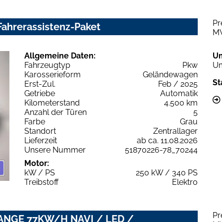
Pr
ahrerassistenz-Paket
M
Allgemeine Daten:
U
Fahrzeugtyp
Pkw
Um
Karosserieform
Geländewagen
St
Erst-Zul.
Feb / 2025
Getriebe
Automatik
Kilometerstand
4.500 km
Anzahl der Türen
5
Farbe
Grau
Standort
Zentrallager
Lieferzeit
ab ca. 11.08.2026
Unsere Nummer
51870226-78_70244
Motor:
kW / PS
250 kW / 340 PS
Treibstoff
Elektro
Pr
RANGE 77KW/H NAVI / LED /