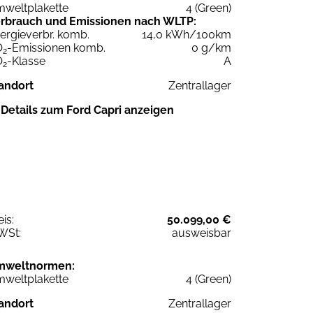
weltplakette
4 (Green)
rbrauch und Emissionen nach WLTP:
ergieverbr. komb.
14,0 kWh/100km
O
-Emissionen komb.
0 g/km
2
O
-Klasse
A
2
andort
Zentrallager
Details zum Ford Capri anzeigen
eis:
50.099,00 €
WSt:
ausweisbar
mweltnormen:
weltplakette
4 (Green)
andort
Zentrallager