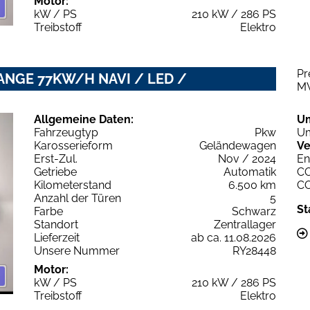
Motor:
kW / PS
210 kW / 286 PS
Treibstoff
Elektro
Pr
RANGE 77KW/H NAVI / LED /
M
Allgemeine Daten:
U
Fahrzeugtyp
Pkw
Um
Karosserieform
Geländewagen
Ve
Erst-Zul.
Nov / 2024
En
Getriebe
Automatik
C
Kilometerstand
6.500 km
C
Anzahl der Türen
5
St
Farbe
Schwarz
Standort
Zentrallager
Lieferzeit
ab ca. 11.08.2026
Unsere Nummer
RY28448
Motor:
kW / PS
210 kW / 286 PS
Treibstoff
Elektro