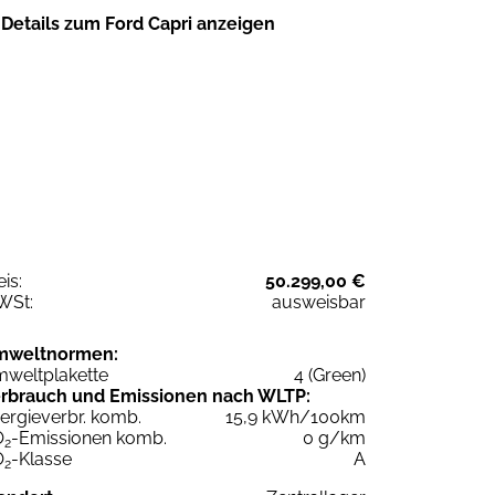
Details zum Ford Capri anzeigen
eis:
50.299,00 €
WSt:
ausweisbar
mweltnormen:
weltplakette
4 (Green)
rbrauch und Emissionen nach WLTP:
ergieverbr. komb.
15,9 kWh/100km
O
-Emissionen komb.
0 g/km
2
O
-Klasse
A
2