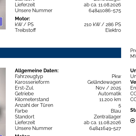
Lieferzeit
ab ca. 11.08.2026
Unsere Nummer
64841086-575
Motor:
kW / PS
210 kW / 286 PS
Treibstoff
Elektro
Pr
M
Allgemeine Daten:
U
Fahrzeugtyp
Pkw
Um
Karosserieform
Geländewagen
Ve
Erst-Zul.
Nov / 2025
En
Getriebe
Automatik
C
Kilometerstand
11.200 km
C
Anzahl der Türen
5
St
Farbe
Blau
Standort
Zentrallager
Lieferzeit
ab ca. 11.08.2026
Unsere Nummer
64841649-527