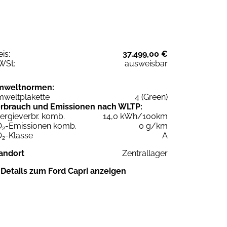
eis:
37.499,00 €
WSt:
ausweisbar
mweltnormen:
weltplakette
4 (Green)
rbrauch und Emissionen nach WLTP:
ergieverbr. komb.
14,0 kWh/100km
O
-Emissionen komb.
0 g/km
2
O
-Klasse
A
2
andort
Zentrallager
Details zum Ford Capri anzeigen