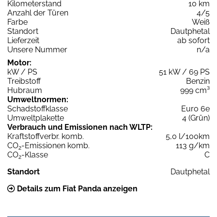
Kilometerstand
10 km
Anzahl der Türen
4/5
Farbe
Weiß
Standort
Dautphetal
Lieferzeit
ab sofort
Unsere Nummer
n/a
Motor:
kW / PS
51 kW / 69 PS
Treibstoff
Benzin
Hubraum
999 cm³
Umweltnormen:
Schadstoffklasse
Euro 6e
Umweltplakette
4 (Grün)
Verbrauch und Emissionen nach WLTP:
Kraftstoffverbr. komb.
5,0 l/100km
CO
-Emissionen komb.
113 g/km
2
CO
-Klasse
C
2
Standort
Dautphetal
Details zum Fiat Panda anzeigen