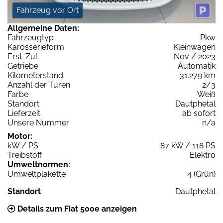
Fahrzeug vor Ort
Allgemeine Daten:
Fahrzeugtyp
Pkw
Karosserieform
Kleinwagen
Erst-Zul.
Nov / 2023
Getriebe
Automatik
Kilometerstand
31.279 km
Anzahl der Türen
2/3
Farbe
Weiß
Standort
Dautphetal
Lieferzeit
ab sofort
Unsere Nummer
n/a
Motor:
kW / PS
87 kW / 118 PS
Treibstoff
Elektro
Umweltnormen:
Umweltplakette
4 (Grün)
Standort
Dautphetal
Details zum Fiat 500e anzeigen