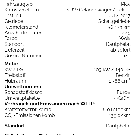
Fahrzeugtyp
Pkw
Karosserieform
SUV/Geländewagen/Pickup
Erst-Zul.
Jul / 2017
Getriebe
Schaltgetriebe
Kilometerstand
56.473 km
Anzahl der Türen
4/5
Farbe
Weiß
Standort
Dautphetal
Lieferzeit
ab sofort
Unsere Nummer
n/a
Motor:
kW / PS
103 kW / 140 PS
Treibstoff
Benzin
Hubraum
1.368 cm³
Umweltnormen:
Schadstoffklasse
Euro6
Umweltplakette
4 (Grün)
Verbrauch und Emissionen nach WLTP:
Kraftstoffverbr. komb.
6,0 l/100km
CO
-Emissionen komb.
139 g/km
2
Standort
Dautphetal