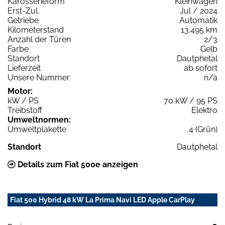
Karosserieform
Kleinwagen
Erst-Zul.
Jul / 2024
Getriebe
Automatik
Kilometerstand
13.495 km
Anzahl der Türen
2/3
Farbe
Gelb
Standort
Dautphetal
Lieferzeit
ab sofort
Unsere Nummer
n/a
Motor:
kW / PS
70 kW / 95 PS
Treibstoff
Elektro
Umweltnormen:
Umweltplakette
4 (Grün)
Standort
Dautphetal
Details zum Fiat 500e anzeigen
Fiat 500 Hybrid 48 kW La Prima Navi LED Apple CarPlay