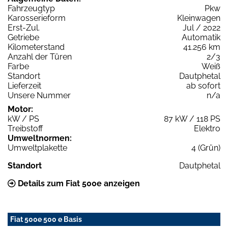
Fahrzeugtyp
Pkw
Karosserieform
Kleinwagen
Erst-Zul.
Jul / 2022
Getriebe
Automatik
Kilometerstand
41.256 km
Anzahl der Türen
2/3
Farbe
Weiß
Standort
Dautphetal
Lieferzeit
ab sofort
Unsere Nummer
n/a
Motor:
kW / PS
87 kW / 118 PS
Treibstoff
Elektro
Umweltnormen:
Umweltplakette
4 (Grün)
Standort
Dautphetal
Details zum Fiat 500e anzeigen
Fiat 500e 500 e Basis