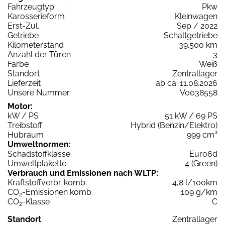
Fahrzeugtyp
Pkw
Karosserieform
Kleinwagen
Erst-Zul.
Sep / 2022
Getriebe
Schaltgetriebe
Kilometerstand
39.500 km
Anzahl der Türen
3
Farbe
Weiß
Standort
Zentrallager
Lieferzeit
ab ca. 11.08.2026
Unsere Nummer
V0038558
Motor:
kW / PS
51 kW / 69 PS
Treibstoff
Hybrid (Benzin/Elektro)
Hubraum
999 cm³
Umweltnormen:
Schadstoffklasse
Euro6d
Umweltplakette
4 (Green)
Verbrauch und Emissionen nach WLTP:
Kraftstoffverbr. komb.
4,8 l/100km
CO
-Emissionen komb.
109 g/km
2
CO
-Klasse
C
2
Standort
Zentrallager