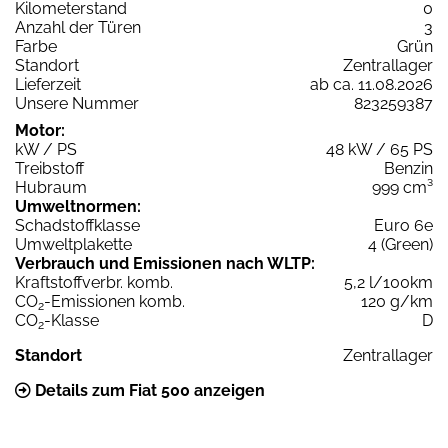
Kilometerstand
0
Anzahl der Türen
3
Farbe
Grün
Standort
Zentrallager
Lieferzeit
ab ca. 11.08.2026
Unsere Nummer
823259387
Motor:
kW / PS
48 kW / 65 PS
Treibstoff
Benzin
Hubraum
999 cm³
Umweltnormen:
Schadstoffklasse
Euro 6e
Umweltplakette
4 (Green)
Verbrauch und Emissionen nach WLTP:
Kraftstoffverbr. komb.
5,2 l/100km
CO
-Emissionen komb.
120 g/km
2
CO
-Klasse
D
2
Standort
Zentrallager
Details zum Fiat 500 anzeigen