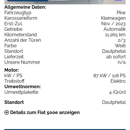
Allgemeine Daten:
Fahrzeugtyp
Pkw
Karosserieform
Kleinwagen
Erst-Zul.
Nov / 2023
Getriebe
Automatik
Kilometerstand
11.265 km
Anzahl der Türen
2/3
Farbe
Weiß
Standort
Dautphetal
Lieferzeit
ab sofort
Unsere Nummer
n/a
Motor:
kW / PS
87 kW / 118 PS
Treibstoff
Elektro
Umweltnormen:
Umweltplakette
4 (Grün)
Standort
Dautphetal
Details zum Fiat 500e anzeigen