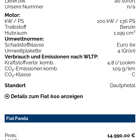
Lieferzeit
ab sofort
Unsere Nummer
n/a
Motor:
kW / PS
100 kW / 136 PS
Treibstoff
Benzin
Hubraum
1.199 cm³
Umweltnormen:
Schadstoffklasse
Euro 6e
Umweltplakette
4 (Grün)
Verbrauch und Emissionen nach WLTP:
Kraftstoffverbr. komb.
4,8 l/100km
CO
-Emissionen komb.
109 g/km
2
CO
-Klasse
C
2
Standort
Dautphetal
Details zum Fiat 600 anzeigen
Fiat Panda
Preis:
14.990,00 €