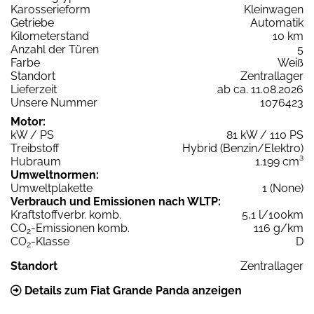
Karosserieform
Kleinwagen
Getriebe
Automatik
Kilometerstand
10 km
Anzahl der Türen
5
Farbe
Weiß
Standort
Zentrallager
Lieferzeit
ab ca. 11.08.2026
Unsere Nummer
1076423
Motor:
kW / PS
81 kW / 110 PS
Treibstoff
Hybrid (Benzin/Elektro)
Hubraum
1.199 cm³
Umweltnormen:
Umweltplakette
1 (None)
Verbrauch und Emissionen nach WLTP:
Kraftstoffverbr. komb.
5,1 l/100km
CO
-Emissionen komb.
116 g/km
2
CO
-Klasse
D
2
Standort
Zentrallager
Details zum Fiat Grande Panda anzeigen