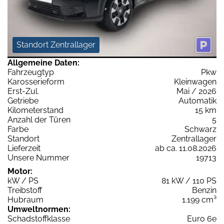
Standort Zentrallager
Allgemeine Daten:
Fahrzeugtyp
Pkw
Karosserieform
Kleinwagen
Erst-Zul.
Mai / 2026
Getriebe
Automatik
Kilometerstand
15 km
Anzahl der Türen
5
Farbe
Schwarz
Standort
Zentrallager
Lieferzeit
ab ca. 11.08.2026
Unsere Nummer
19713
Motor:
kW / PS
81 kW / 110 PS
Treibstoff
Benzin
Hubraum
1.199 cm³
Umweltnormen:
Schadstoffklasse
Euro 6e