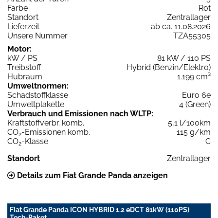
Farbe
Rot
Standort
Zentrallager
Lieferzeit
ab ca. 11.08.2026
Unsere Nummer
TZA55305
Motor:
kW / PS
81 kW / 110 PS
Treibstoff
Hybrid (Benzin/Elektro)
Hubraum
1.199 cm³
Umweltnormen:
Schadstoffklasse
Euro 6e
Umweltplakette
4 (Green)
Verbrauch und Emissionen nach WLTP:
Kraftstoffverbr. komb.
5,1 l/100km
CO
-Emissionen komb.
115 g/km
2
CO
-Klasse
C
2
Standort
Zentrallager
Details zum Fiat Grande Panda anzeigen
Fiat Grande Panda ICON HYBRID 1.2 eDCT 81kW (110PS)
Tech-Paket,...