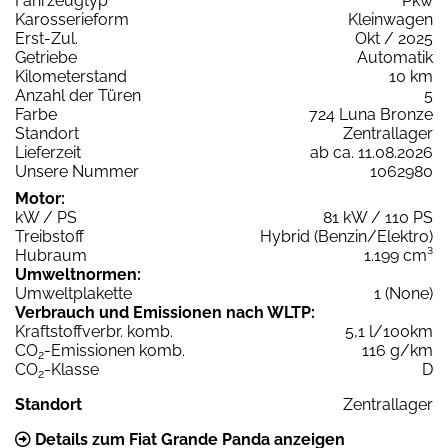
Fahrzeugtyp
Pkw
Karosserieform
Kleinwagen
Erst-Zul.
Okt / 2025
Getriebe
Automatik
Kilometerstand
10 km
Anzahl der Türen
5
Farbe
724 Luna Bronze
Standort
Zentrallager
Lieferzeit
ab ca. 11.08.2026
Unsere Nummer
1062980
Motor:
kW / PS
81 kW / 110 PS
Treibstoff
Hybrid (Benzin/Elektro)
Hubraum
1.199 cm³
Umweltnormen:
Umweltplakette
1 (None)
Verbrauch und Emissionen nach WLTP:
Kraftstoffverbr. komb.
5,1 l/100km
CO
-Emissionen komb.
116 g/km
2
CO
-Klasse
D
2
Standort
Zentrallager
Details zum Fiat Grande Panda anzeigen