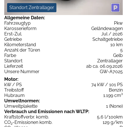
Standort Zentrallager
Allgemeine Daten:
Fahrzeugtyp
Pkw
Karosserieform
Geländewagen
Erst-Zul.
Jul / 2026
Getriebe
Schaltgetriebe
Kilometerstand
10 km
Anzahl der Türen
5
Farbe
Gelb
Standort
Zentrallager
Lieferzeit
ab ca. 06.09.2026
Unsere Nummer
GW-A7025
Motor:
kW / PS
74 kW / 101 PS
Treibstoff
Benzin
Hubraum
1.199 cm³
Umweltnormen:
Umweltplakette
1 (None)
Verbrauch und Emissionen nach WLTP:
Kraftstoffverbr. komb.
5,6 l/100km
CO
-Emissionen komb.
129 g/km
2