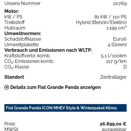
Unsere Nummer
20769
Motor:
kW / PS
81 kW / 110 PS
Treibstoff
Hybrid (Benzin/Elektro)
Hubraum
1.199 cm³
Umweltnormen:
Schadstoffklasse
Euro6
Umweltplakette
4 (Green)
Verbrauch und Emissionen nach WLTP:
Kraftstoffverbr. komb.
5,1 l/100km
CO
-Emissionen komb.
117 g/km
2
CO
-Klasse
D
2
Standort
Zentrallager
Details zum Fiat Grande Panda anzeigen
Fiat Grande Panda ICON MHEV Style & Winterpaket Klima
Preis:
26.899,00 €
MWSt:
ausweisbar