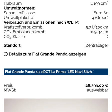
Hubraum
1.199 cm³
Umweltnormen:
Schadstoffklasse
Euro 6e
Umweltplakette
4 (Green)
Verbrauch und Emissionen nach WLTP:
Kraftstoffverbr. komb.
5,7 l/100km
CO
-Emissionen komb.
129 g/km
2
CO
-Klasse
D
2
Standort
Zentrallager
Details zum Fiat Grande Panda anzeigen
Fiat Grande Panda 1.2 eDCT La Prima *LED Navi Sitzh.*
Preis:
26.399,00 €
MWSt:
ausweisbar