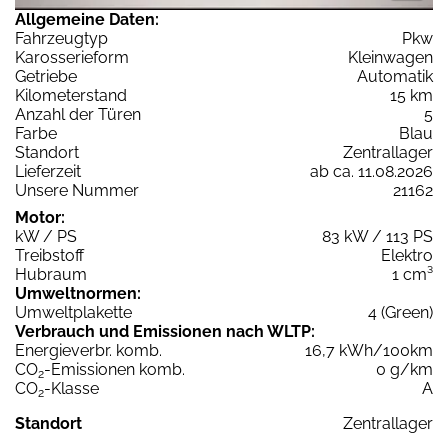
Allgemeine Daten:
Fahrzeugtyp
Pkw
Karosserieform
Kleinwagen
Getriebe
Automatik
Kilometerstand
15 km
Anzahl der Türen
5
Farbe
Blau
Standort
Zentrallager
Lieferzeit
ab ca. 11.08.2026
Unsere Nummer
21162
Motor:
kW / PS
83 kW / 113 PS
Treibstoff
Elektro
Hubraum
1 cm³
Umweltnormen:
Umweltplakette
4 (Green)
Verbrauch und Emissionen nach WLTP:
Energieverbr. komb.
16,7 kWh/100km
CO
-Emissionen komb.
0 g/km
2
CO
-Klasse
A
2
Standort
Zentrallager