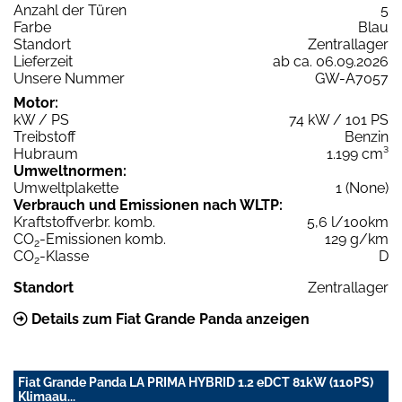
Anzahl der Türen
5
Farbe
Blau
Standort
Zentrallager
Lieferzeit
ab ca. 06.09.2026
Unsere Nummer
GW-A7057
Motor:
kW / PS
74 kW / 101 PS
Treibstoff
Benzin
Hubraum
1.199 cm³
Umweltnormen:
Umweltplakette
1 (None)
Verbrauch und Emissionen nach WLTP:
Kraftstoffverbr. komb.
5,6 l/100km
CO
-Emissionen komb.
129 g/km
2
CO
-Klasse
D
2
Standort
Zentrallager
Details zum Fiat Grande Panda anzeigen
Fiat Grande Panda LA PRIMA HYBRID 1.2 eDCT 81kW (110PS)
Klimaau...