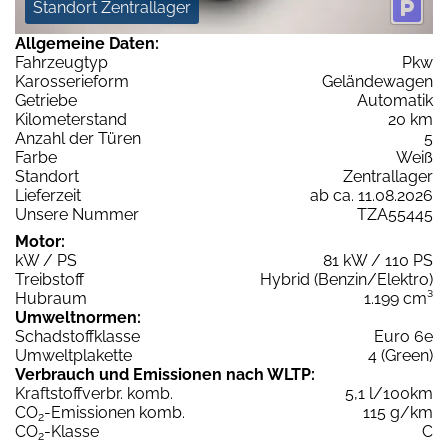
Standort Zentrallager
Allgemeine Daten:
Fahrzeugtyp
Pkw
Karosserieform
Geländewagen
Getriebe
Automatik
Kilometerstand
20 km
Anzahl der Türen
5
Farbe
Weiß
Standort
Zentrallager
Lieferzeit
ab ca. 11.08.2026
Unsere Nummer
TZA55445
Motor:
kW / PS
81 kW / 110 PS
Treibstoff
Hybrid (Benzin/Elektro)
Hubraum
1.199 cm³
Umweltnormen:
Schadstoffklasse
Euro 6e
Umweltplakette
4 (Green)
Verbrauch und Emissionen nach WLTP:
Kraftstoffverbr. komb.
5,1 l/100km
CO
-Emissionen komb.
115 g/km
2
CO
-Klasse
C
2