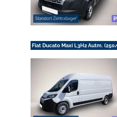
Standort Zentrallager
Fiat Ducato Maxi L3H2 Autm. (250