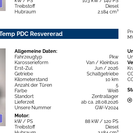
kW / PS
103 kW / 140 PS
Treibstoff
Diesel
Hubraum
2.184 cm³
Pr
T Temp PDC Resvererad
M
Allgemeine Daten:
U
Fahrzeugtyp
Pkw
Um
Karosserieform
Van / Kleinbus
Ve
Erst-Zul.
Jun / 2026
Kr
Getriebe
Schaltgetriebe
C
Kilometerstand
10 km
C
Anzahl der Türen
5
St
Farbe
Weiß
Standort
Zentrallager
Lieferzeit
ab ca. 28.08.2026
Unsere Nummer
GW-V2024
Motor:
kW / PS
88 kW / 120 PS
Treibstoff
Diesel
Hubraum
2.184 cm³