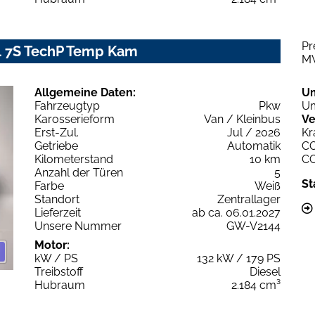
Pr
L4 7S TechP Temp Kam
M
Allgemeine Daten:
U
Fahrzeugtyp
Pkw
Um
Karosserieform
Van / Kleinbus
Ve
Erst-Zul.
Jul / 2026
Kr
Getriebe
Automatik
C
Kilometerstand
10 km
C
Anzahl der Türen
5
St
Farbe
Weiß
Standort
Zentrallager
Lieferzeit
ab ca. 06.01.2027
Unsere Nummer
GW-V2144
Motor:
kW / PS
132 kW / 179 PS
Treibstoff
Diesel
Hubraum
2.184 cm³