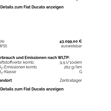
Details zum Fiat Ducato anzeigen
eis:
43.099,00 €
WSt:
ausweisbar
rbrauch und Emissionen nach WLTP:
aftstoffverbr. komb.
9,9 l/100km
O
-Emissionen komb.
262 g/km
2
O
-Klasse
G
2
andort
Zentrallager
Details zum Fiat Ducato anzeigen