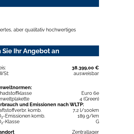
rtes, aber qualitativ hochwertiges
 Sie Ihr Angebot an
eis:
38.399,00 €
WSt:
ausweisbar
mweltnormen:
hadstoffklasse
Euro 6e
weltplakette
4 (Green)
rbrauch und Emissionen nach WLTP:
aftstoffverbr. komb.
7,2 l/100km
O
-Emissionen komb.
189 g/km
2
O
-Klasse
G
2
andort
Zentrallager