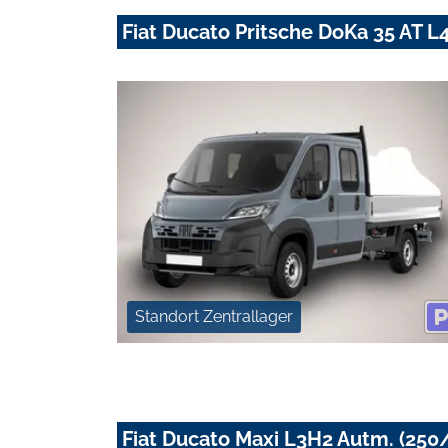
Fiat Ducato Pritsche DoKa 35 AT 
Standort Zentrallager
Fiat Ducato Maxi L3H2 Autm. (250