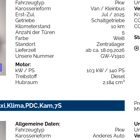
Fahrzeugtyp
Pkw
Um
Karosserieform
Van / Kleinbus
Ve
Erst-Zul.
Jul / 2025
Kr
Getriebe
Schaltgetriebe
C
Kilometerstand
10 km
C
Anzahl der Türen
5
St
Farbe
Weiß
Standort
Zentrallager
Lieferzeit
ab ca. 18.09.2026
Unsere Nummer
GW-V1910
Motor:
kW / PS
103 kW / 140 PS
Treibstoff
Diesel
Hubraum
2.184 cm³
Pr
axi,Klima,PDC,Kam,7S
M
Allgemeine Daten:
U
Fahrzeugtyp
Pkw
Um
Karosserieform
Anderes Auto
Ve