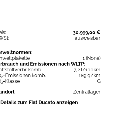
eis:
30.999,00 €
WSt:
ausweisbar
mweltnormen:
weltplakette
1 (None)
rbrauch und Emissionen nach WLTP:
aftstoffverbr. komb.
7,2 l/100km
O
-Emissionen komb.
189 g/km
2
O
-Klasse
G
2
andort
Zentrallager
Details zum Fiat Ducato anzeigen