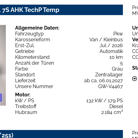
Pr
L4 7S AHK TechP Temp
M
Allgemeine Daten:
U
Fahrzeugtyp
Pkw
Um
Karosserieform
Van / Kleinbus
Ve
Erst-Zul.
Jul / 2026
Kr
Getriebe
Automatik
C
Kilometerstand
10 km
C
Anzahl der Türen
5
St
Farbe
Grau
Standort
Zentrallager
Lieferzeit
ab ca. 06.01.2027
Unsere Nummer
GW-V4467
Motor:
kW / PS
132 kW / 179 PS
Treibstoff
Diesel
Hubraum
2.184 cm³
Pr
/251)