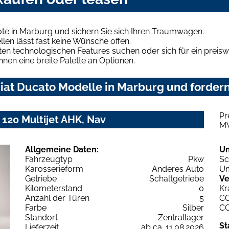
te in Marburg und sichern Sie sich Ihren Traumwagen.
len lässt fast keine Wünsche offen.
en technologischen Features suchen oder sich für ein preiswe
hnen eine breite Palette an Optionen.
iat Ducato Modelle in Marburg und fordern
Pr
120 Multijet AHK, Nav
M
Allgemeine Daten:
U
Fahrzeugtyp
Pkw
Sc
Karosserieform
Anderes Auto
Um
Getriebe
Schaltgetriebe
Ve
Kilometerstand
0
Kr
Anzahl der Türen
5
C
Farbe
Silber
C
Standort
Zentrallager
St
Lieferzeit
ab ca. 11.08.2026