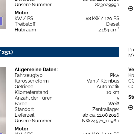
Unsere Nummer
823029990
Motor:
kW / PS
88 kW / 120 PS
Treibstoff
Diesel
Hubraum
2.184 cm³
Pr
/251)
M
Allgemeine Daten:
Ve
Fahrzeugtyp
Pkw
Kr
Karosserieform
Van / Kleinbus
C
Getriebe
Automatik
C
Kilometerstand
10 km
St
Anzahl der Türen
5
Farbe
Weiß
Standort
Zentrallager
Lieferzeit
ab ca. 11.08.2026
Unsere Nummer
NW24571_10960
Motor: