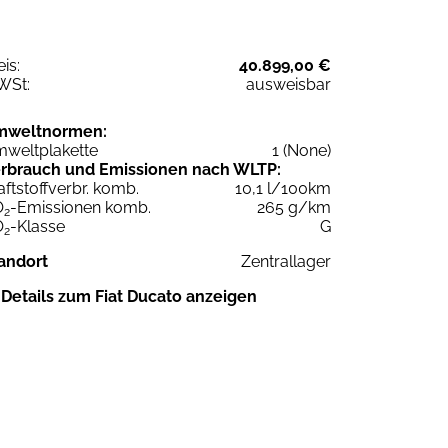
eis:
40.899,00 €
WSt:
ausweisbar
mweltnormen:
weltplakette
1 (None)
rbrauch und Emissionen nach WLTP:
aftstoffverbr. komb.
10,1 l/100km
O
-Emissionen komb.
265 g/km
2
O
-Klasse
G
2
andort
Zentrallager
Details zum Fiat Ducato anzeigen