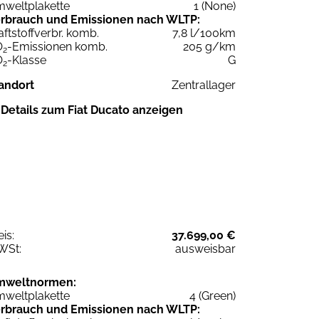
weltplakette
1 (None)
rbrauch und Emissionen nach WLTP:
aftstoffverbr. komb.
7,8 l/100km
O
-Emissionen komb.
205 g/km
2
O
-Klasse
G
2
andort
Zentrallager
Details zum Fiat Ducato anzeigen
eis:
37.699,00 €
WSt:
ausweisbar
mweltnormen:
weltplakette
4 (Green)
rbrauch und Emissionen nach WLTP: