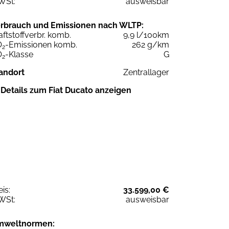
WSt:
ausweisbar
rbrauch und Emissionen nach WLTP:
aftstoffverbr. komb.
9,9 l/100km
O
-Emissionen komb.
262 g/km
2
O
-Klasse
G
2
andort
Zentrallager
Details zum Fiat Ducato anzeigen
eis:
33.599,00 €
WSt:
ausweisbar
mweltnormen: