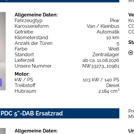
M
Allgemeine Daten:
Ve
Fahrzeugtyp
Pkw
Kr
Karosserieform
Van / Kleinbus
C
Getriebe
Automatik
C
Kilometerstand
10 km
St
Anzahl der Türen
5
Farbe
Weiß
Standort
Zentrallager
Lieferzeit
ab ca. 11.08.2026
Unsere Nummer
NW33273_10961
Motor:
kW / PS
103 kW / 140 PS
Treibstoff
Diesel
Hubraum
2.184 cm³
Pr
 PDC 5"-DAB Ersatzrad
M
Allgemeine Daten:
U