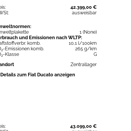
eis:
42.399,00 €
WSt:
ausweisbar
mweltnormen:
weltplakette
1 (None)
rbrauch und Emissionen nach WLTP:
aftstoffverbr. komb.
10,1 l/100km
O
-Emissionen komb.
265 g/km
2
O
-Klasse
G
2
andort
Zentrallager
Details zum Fiat Ducato anzeigen
eis:
43.099,00 €