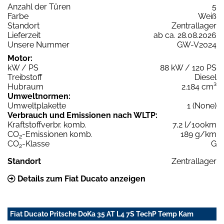
Anzahl der Türen
5
Farbe
Weiß
Standort
Zentrallager
Lieferzeit
ab ca. 28.08.2026
Unsere Nummer
GW-V2024
Motor:
kW / PS
88 kW / 120 PS
Treibstoff
Diesel
Hubraum
2.184 cm³
Umweltnormen:
Umweltplakette
1 (None)
Verbrauch und Emissionen nach WLTP:
Kraftstoffverbr. komb.
7,2 l/100km
CO
-Emissionen komb.
189 g/km
2
CO
-Klasse
G
2
Standort
Zentrallager
Details zum Fiat Ducato anzeigen
Fiat Ducato Pritsche DoKa 35 AT L4 7S TechP Temp Kam