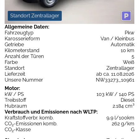
Standort Zentrallager
Allgemeine Daten:
Fahrzeugtyp
Pkw
Karosserieform
Van / Kleinbus
Getriebe
Automatik
Kilometerstand
10 km
Anzahl der Türen
5
Farbe
Weiß
Standort
Zentrallager
Lieferzeit
ab ca. 11.08.2026
Unsere Nummer
NW33273_10961
Motor:
kW / PS
103 kW / 140 PS
Treibstoff
Diesel
Hubraum
2.184 cm³
Verbrauch und Emissionen nach WLTP:
Kraftstoffverbr. komb.
9,9 l/100km
CO
-Emissionen komb.
262 g/km
2
CO
-Klasse
G
2