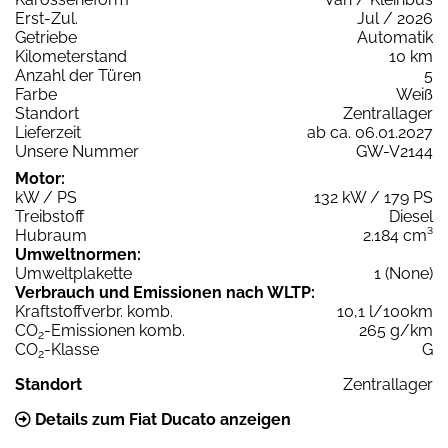
Erst-Zul.
Jul / 2026
Getriebe
Automatik
Kilometerstand
10 km
Anzahl der Türen
5
Farbe
Weiß
Standort
Zentrallager
Lieferzeit
ab ca. 06.01.2027
Unsere Nummer
GW-V2144
Motor:
kW / PS
132 kW / 179 PS
Treibstoff
Diesel
Hubraum
2.184 cm³
Umweltnormen:
Umweltplakette
1 (None)
Verbrauch und Emissionen nach WLTP:
Kraftstoffverbr. komb.
10,1 l/100km
CO
-Emissionen komb.
265 g/km
2
CO
-Klasse
G
2
Standort
Zentrallager
Details zum Fiat Ducato anzeigen