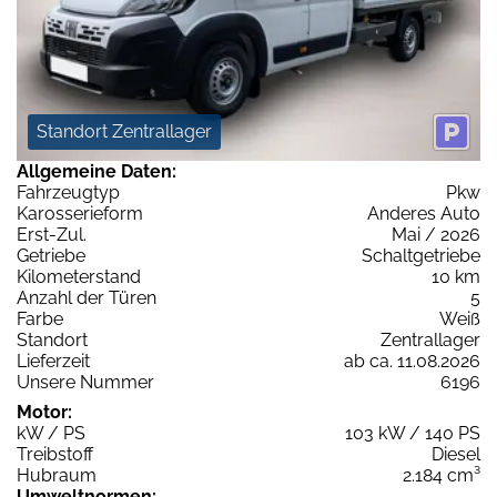
Standort Zentrallager
Allgemeine Daten:
Fahrzeugtyp
Pkw
Karosserieform
Anderes Auto
Erst-Zul.
Mai / 2026
Getriebe
Schaltgetriebe
Kilometerstand
10 km
Anzahl der Türen
5
Farbe
Weiß
Standort
Zentrallager
Lieferzeit
ab ca. 11.08.2026
Unsere Nummer
6196
Motor:
kW / PS
103 kW / 140 PS
Treibstoff
Diesel
Hubraum
2.184 cm³
Umweltnormen: