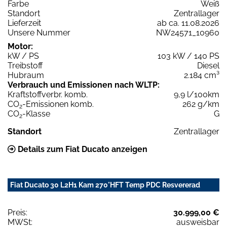
Farbe
Weiß
Standort
Zentrallager
Lieferzeit
ab ca. 11.08.2026
Unsere Nummer
NW24571_10960
Motor:
kW / PS
103 kW / 140 PS
Treibstoff
Diesel
Hubraum
2.184 cm³
Verbrauch und Emissionen nach WLTP:
Kraftstoffverbr. komb.
9,9 l/100km
CO
-Emissionen komb.
262 g/km
2
CO
-Klasse
G
2
Standort
Zentrallager
Details zum Fiat Ducato anzeigen
Fiat Ducato 30 L2H1 Kam 270°HFT Temp PDC Resvererad
Preis:
30.999,00 €
MWSt:
ausweisbar