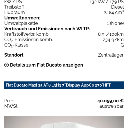
kW / PS
132 kW / 179 PS
Treibstoff
Diesel
Hubraum
2.184 cm³
Umweltnormen:
Umweltplakette
1 (None)
Verbrauch und Emissionen nach WLTP:
Kraftstoffverbr. komb.
8,9 l/100km
CO
-Emissionen komb.
234 g/km
2
CO
-Klasse
G
2
Standort
Zentrallager
Details zum Fiat Ducato anzeigen
Fiat Ducato Maxi 35 AT8 L3H3 7"Display AppCo 270°HFT
Preis:
40.099,00 €
MWSt:
ausweisbar