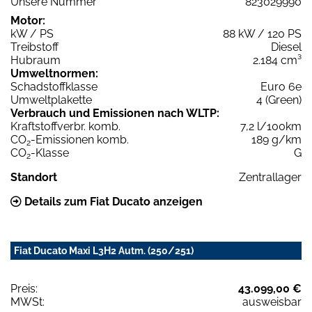
Unsere Nummer
823029990
Motor:
kW / PS
88 kW / 120 PS
Treibstoff
Diesel
Hubraum
2.184 cm³
Umweltnormen:
Schadstoffklasse
Euro 6e
Umweltplakette
4 (Green)
Verbrauch und Emissionen nach WLTP:
Kraftstoffverbr. komb.
7,2 l/100km
CO
-Emissionen komb.
189 g/km
2
CO
-Klasse
G
2
Standort
Zentrallager
Details zum Fiat Ducato anzeigen
Fiat Ducato Maxi L3H2 Autm. (250/251)
Preis:
43.099,00 €
MWSt:
ausweisbar