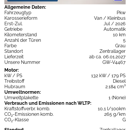
Allgemeine Daten:
Fahrzeugtyp
Pkw
Karosserieform
Van / Kleinbus
Erst-Zul.
Jul / 2026
Getriebe
Automatik
Kilometerstand
10 km
Anzahl der Türen
5
Farbe
Grau
Standort
Zentrallager
Lieferzeit
ab ca. 06.01.2027
Unsere Nummer
GW-V4467
Motor:
kW / PS
132 kW / 179 PS
Treibstoff
Diesel
Hubraum
2.184 cm³
Umweltnormen:
Umweltplakette
1 (None)
Verbrauch und Emissionen nach WLTP:
Kraftstoffverbr. komb.
10,1 l/100km
CO
-Emissionen komb.
265 g/km
2
CO
-Klasse
G
2
Standort
Zentrallager