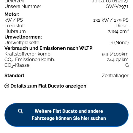
Lieferzeit
ab ca. 07.01.2027
Unsere Nummer
GW-V2971
Motor:
kW / PS
132 kW / 179 PS
Treibstoff
Diesel
Hubraum
2.184 cm³
Umweltnormen:
Umweltplakette
1 (None)
Verbrauch und Emissionen nach WLTP:
Kraftstoffverbr. komb.
9,3 l/100km
CO
-Emissionen komb.
244 g/km
2
CO
-Klasse
G
2
Standort
Zentrallager
Details zum Fiat Ducato anzeigen
Weitere Fiat Ducato und andere
Fahrzeuge können Sie hier suchen