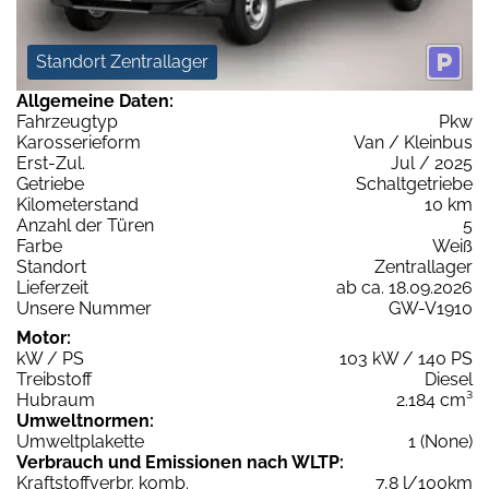
Standort Zentrallager
Allgemeine Daten:
Fahrzeugtyp
Pkw
Karosserieform
Van / Kleinbus
Erst-Zul.
Jul / 2025
Getriebe
Schaltgetriebe
Kilometerstand
10 km
Anzahl der Türen
5
Farbe
Weiß
Standort
Zentrallager
Lieferzeit
ab ca. 18.09.2026
Unsere Nummer
GW-V1910
Motor:
kW / PS
103 kW / 140 PS
Treibstoff
Diesel
Hubraum
2.184 cm³
Umweltnormen:
Umweltplakette
1 (None)
Verbrauch und Emissionen nach WLTP:
Kraftstoffverbr. komb.
7,8 l/100km