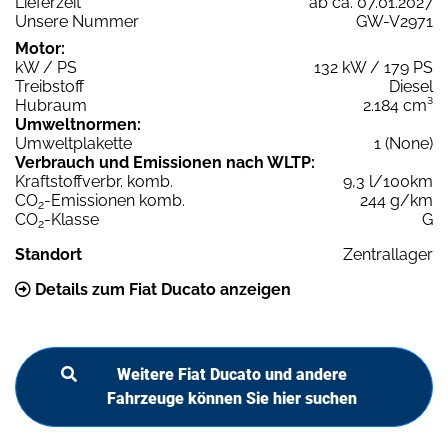
Lieferzeit
ab ca. 07.01.2027
Unsere Nummer
GW-V2971
Motor:
kW / PS
132 kW / 179 PS
Treibstoff
Diesel
Hubraum
2.184 cm³
Umweltnormen:
Umweltplakette
1 (None)
Verbrauch und Emissionen nach WLTP:
Kraftstoffverbr. komb.
9,3 l/100km
CO
-Emissionen komb.
244 g/km
2
CO
-Klasse
G
2
Standort
Zentrallager
Details zum Fiat Ducato anzeigen
Weitere Fiat Ducato und andere
Fahrzeuge können Sie hier suchen