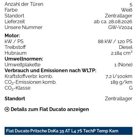
Anzahl der Türen
5
Farbe
Weiß
Standort
Zentrallager
Lieferzeit
ab ca. 28.08.2026
Unsere Nummer
GW-V2024
Motor:
kW / PS
88 kW / 120 PS
Treibstoff
Diesel
Hubraum
2.184 cm³
Umweltnormen:
Umweltplakette
1 (None)
Verbrauch und Emissionen nach WLTP:
Kraftstoffverbr. komb.
7,2 l/100km
CO
-Emissionen komb.
189 g/km
2
CO
-Klasse
G
2
Standort
Zentrallager
Details zum Fiat Ducato anzeigen
Fiat Ducato Pritsche DoKa 35 AT L4 7S TechP Temp Kam