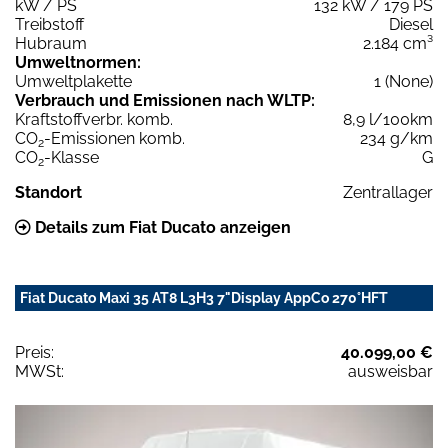
kW / PS
132 kW / 179 PS
Treibstoff
Diesel
Hubraum
2.184 cm³
Umweltnormen:
Umweltplakette
1 (None)
Verbrauch und Emissionen nach WLTP:
Kraftstoffverbr. komb.
8,9 l/100km
CO
-Emissionen komb.
234 g/km
2
CO
-Klasse
G
2
Standort
Zentrallager
Details zum Fiat Ducato anzeigen
Fiat Ducato Maxi 35 AT8 L3H3 7"Display AppCo 270°HFT
Preis:
40.099,00 €
MWSt:
ausweisbar