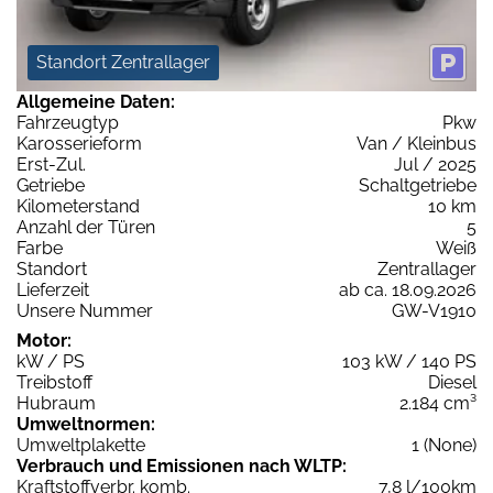
Standort Zentrallager
Allgemeine Daten:
Fahrzeugtyp
Pkw
Karosserieform
Van / Kleinbus
Erst-Zul.
Jul / 2025
Getriebe
Schaltgetriebe
Kilometerstand
10 km
Anzahl der Türen
5
Farbe
Weiß
Standort
Zentrallager
Lieferzeit
ab ca. 18.09.2026
Unsere Nummer
GW-V1910
Motor:
kW / PS
103 kW / 140 PS
Treibstoff
Diesel
Hubraum
2.184 cm³
Umweltnormen:
Umweltplakette
1 (None)
Verbrauch und Emissionen nach WLTP:
Kraftstoffverbr. komb.
7,8 l/100km