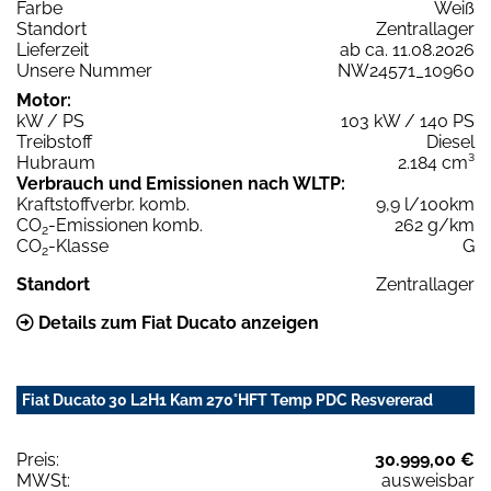
Farbe
Weiß
Standort
Zentrallager
Lieferzeit
ab ca. 11.08.2026
Unsere Nummer
NW24571_10960
Motor:
kW / PS
103 kW / 140 PS
Treibstoff
Diesel
Hubraum
2.184 cm³
Verbrauch und Emissionen nach WLTP:
Kraftstoffverbr. komb.
9,9 l/100km
CO
-Emissionen komb.
262 g/km
2
CO
-Klasse
G
2
Standort
Zentrallager
Details zum Fiat Ducato anzeigen
Fiat Ducato 30 L2H1 Kam 270°HFT Temp PDC Resvererad
Preis:
30.999,00 €
MWSt:
ausweisbar