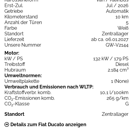
Erst-Zul.
Jul / 2026
Getriebe
Automatik
Kilometerstand
10 km
Anzahl der Türen
5
Farbe
Weiß
Standort
Zentrallager
Lieferzeit
ab ca. 06.01.2027
Unsere Nummer
GW-V2144
Motor:
kW / PS
132 kW / 179 PS
Treibstoff
Diesel
Hubraum
2.184 cm³
Umweltnormen:
Umweltplakette
1 (None)
Verbrauch und Emissionen nach WLTP:
Kraftstoffverbr. komb.
10,1 l/100km
CO
-Emissionen komb.
265 g/km
2
CO
-Klasse
G
2
Standort
Zentrallager
Details zum Fiat Ducato anzeigen