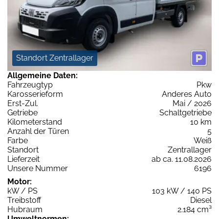
Standort Zentrallager
Allgemeine Daten:
Fahrzeugtyp
Pkw
Karosserieform
Anderes Auto
Erst-Zul.
Mai / 2026
Getriebe
Schaltgetriebe
Kilometerstand
10 km
Anzahl der Türen
5
Farbe
Weiß
Standort
Zentrallager
Lieferzeit
ab ca. 11.08.2026
Unsere Nummer
6196
Motor:
kW / PS
103 kW / 140 PS
Treibstoff
Diesel
Hubraum
2.184 cm³
Umweltnormen: