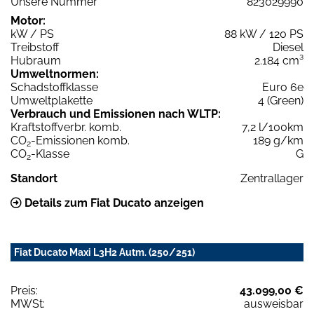
Unsere Nummer
823029990
Motor:
kW / PS
88 kW / 120 PS
Treibstoff
Diesel
Hubraum
2.184 cm³
Umweltnormen:
Schadstoffklasse
Euro 6e
Umweltplakette
4 (Green)
Verbrauch und Emissionen nach WLTP:
Kraftstoffverbr. komb.
7,2 l/100km
CO
-Emissionen komb.
189 g/km
2
CO
-Klasse
G
2
Standort
Zentrallager
Details zum Fiat Ducato anzeigen
Fiat Ducato Maxi L3H2 Autm. (250/251)
Preis:
43.099,00 €
MWSt:
ausweisbar