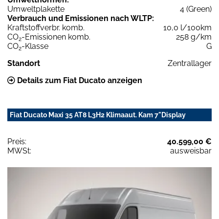
Umweltplakette
4 (Green)
Verbrauch und Emissionen nach WLTP:
Kraftstoffverbr. komb.
10,0 l/100km
CO
-Emissionen komb.
258 g/km
2
CO
-Klasse
G
2
Standort
Zentrallager
Details zum Fiat Ducato anzeigen
Fiat Ducato Maxi 35 AT8 L3H2 Klimaaut. Kam 7"Display
Preis:
40.599,00 €
MWSt:
ausweisbar