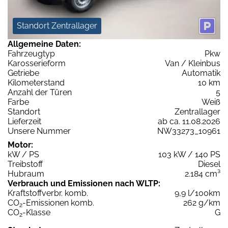
Standort Zentrallager
Allgemeine Daten:
Fahrzeugtyp
Pkw
Karosserieform
Van / Kleinbus
Getriebe
Automatik
Kilometerstand
10 km
Anzahl der Türen
5
Farbe
Weiß
Standort
Zentrallager
Lieferzeit
ab ca. 11.08.2026
Unsere Nummer
NW33273_10961
Motor:
kW / PS
103 kW / 140 PS
Treibstoff
Diesel
Hubraum
2.184 cm³
Verbrauch und Emissionen nach WLTP:
Kraftstoffverbr. komb.
9,9 l/100km
CO
-Emissionen komb.
262 g/km
2
CO
-Klasse
G
2