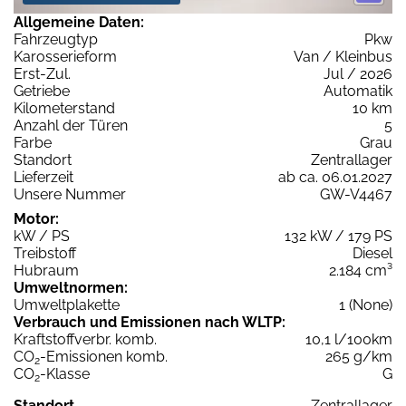
Allgemeine Daten:
Fahrzeugtyp
Pkw
Karosserieform
Van / Kleinbus
Erst-Zul.
Jul / 2026
Getriebe
Automatik
Kilometerstand
10 km
Anzahl der Türen
5
Farbe
Grau
Standort
Zentrallager
Lieferzeit
ab ca. 06.01.2027
Unsere Nummer
GW-V4467
Motor:
kW / PS
132 kW / 179 PS
Treibstoff
Diesel
Hubraum
2.184 cm³
Umweltnormen:
Umweltplakette
1 (None)
Verbrauch und Emissionen nach WLTP:
Kraftstoffverbr. komb.
10,1 l/100km
CO
-Emissionen komb.
265 g/km
2
CO
-Klasse
G
2
Standort
Zentrallager