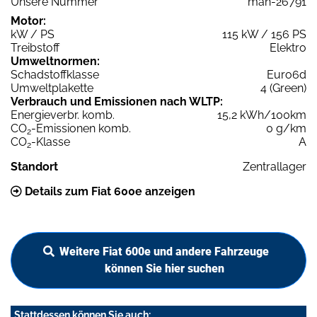
Unsere Nummer
man-26791
Motor:
kW / PS
115 kW / 156 PS
Treibstoff
Elektro
Umweltnormen:
Schadstoffklasse
Euro6d
Umweltplakette
4 (Green)
Verbrauch und Emissionen nach WLTP:
Energieverbr. komb.
15,2 kWh/100km
CO
-Emissionen komb.
0 g/km
2
CO
-Klasse
A
2
Standort
Zentrallager
Details zum Fiat 600e anzeigen
Weitere Fiat 600e und andere Fahrzeuge
können Sie hier suchen
Stattdessen können Sie auch: