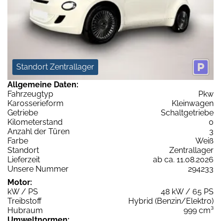
Standort Zentrallager
Allgemeine Daten:
Fahrzeugtyp
Pkw
Karosserieform
Kleinwagen
Getriebe
Schaltgetriebe
Kilometerstand
0
Anzahl der Türen
3
Farbe
Weiß
Standort
Zentrallager
Lieferzeit
ab ca. 11.08.2026
Unsere Nummer
294233
Motor:
kW / PS
48 kW / 65 PS
Treibstoff
Hybrid (Benzin/Elektro)
Hubraum
999 cm³
Umweltnormen: