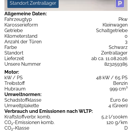
Standort Zentrallager
Allgemeine Daten:
Fahrzeugtyp
Pkw
Karosserieform
Kleinwagen
Getriebe
Schaltgetriebe
Kilometerstand
0
Anzahl der Türen
3
Farbe
Schwarz
Standort
Zentrallager
Lieferzeit
ab ca. 11.08.2026
Unsere Nummer
823259385
Motor:
kW / PS
48 kW / 65 PS
Treibstoff
Benzin
Hubraum
999 cm³
Umweltnormen:
Schadstoffklasse
Euro 6e
Umweltplakette
4 (Green)
Verbrauch und Emissionen nach WLTP:
Kraftstoffverbr. komb.
5,2 l/100km
CO
-Emissionen komb.
120 g/km
2
CO
-Klasse
D
2