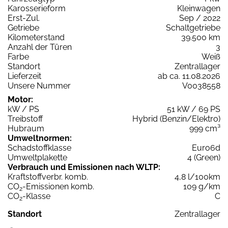
Karosserieform
Kleinwagen
Erst-Zul.
Sep / 2022
Getriebe
Schaltgetriebe
Kilometerstand
39.500 km
Anzahl der Türen
3
Farbe
Weiß
Standort
Zentrallager
Lieferzeit
ab ca. 11.08.2026
Unsere Nummer
V0038558
Motor:
kW / PS
51 kW / 69 PS
Treibstoff
Hybrid (Benzin/Elektro)
Hubraum
999 cm³
Umweltnormen:
Schadstoffklasse
Euro6d
Umweltplakette
4 (Green)
Verbrauch und Emissionen nach WLTP:
Kraftstoffverbr. komb.
4,8 l/100km
CO
-Emissionen komb.
109 g/km
2
CO
-Klasse
C
2
Standort
Zentrallager