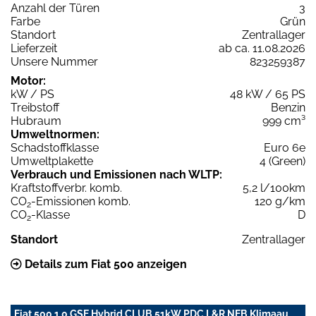
Anzahl der Türen
3
Farbe
Grün
Standort
Zentrallager
Lieferzeit
ab ca. 11.08.2026
Unsere Nummer
823259387
Motor:
kW / PS
48 kW / 65 PS
Treibstoff
Benzin
Hubraum
999 cm³
Umweltnormen:
Schadstoffklasse
Euro 6e
Umweltplakette
4 (Green)
Verbrauch und Emissionen nach WLTP:
Kraftstoffverbr. komb.
5,2 l/100km
CO
-Emissionen komb.
120 g/km
2
CO
-Klasse
D
2
Standort
Zentrallager
Details zum Fiat 500 anzeigen
Fiat 500 1.0 GSE Hybrid CLUB 51kW PDC L&R NEB Klimaau