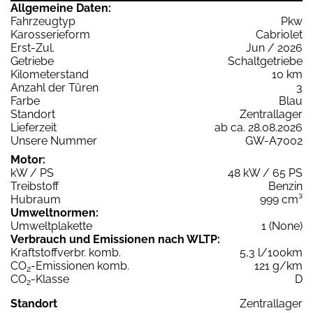
Allgemeine Daten:
Fahrzeugtyp
Pkw
Karosserieform
Cabriolet
Erst-Zul.
Jun / 2026
Getriebe
Schaltgetriebe
Kilometerstand
10 km
Anzahl der Türen
3
Farbe
Blau
Standort
Zentrallager
Lieferzeit
ab ca. 28.08.2026
Unsere Nummer
GW-A7002
Motor:
kW / PS
48 kW / 65 PS
Treibstoff
Benzin
Hubraum
999 cm³
Umweltnormen:
Umweltplakette
1 (None)
Verbrauch und Emissionen nach WLTP:
Kraftstoffverbr. komb.
5,3 l/100km
CO
-Emissionen komb.
121 g/km
2
CO
-Klasse
D
2
Standort
Zentrallager