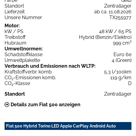
Farbe
Gelb
Standort
Zentrallager
Lieferzeit
ab ca. 11.08.2026
Unsere Nummer
TX255977
Motor:
kW / PS
48 kW / 65 PS
Treibstoff
Hybrid (Benzin/Elektro)
Hubraum
999 cm³
Umweltnormen:
Schadstoffklasse
Euro 6e
Umweltplakette
4 (Green)
Verbrauch und Emissionen nach WLTP:
Kraftstoffverbr. komb.
5,3 l/100km
CO
-Emissionen komb.
119 g/km
2
CO
-Klasse
D
2
Standort
Zentrallager
Details zum Fiat 500 anzeigen
Fiat 500 Hybrid Torino LED Apple CarPlay Android Auto