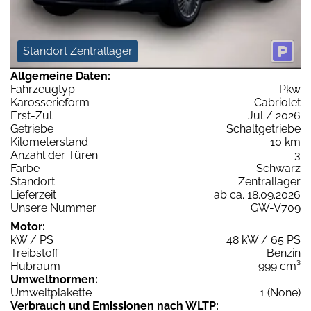
Standort Zentrallager
Allgemeine Daten:
Fahrzeugtyp
Pkw
Karosserieform
Cabriolet
Erst-Zul.
Jul / 2026
Getriebe
Schaltgetriebe
Kilometerstand
10 km
Anzahl der Türen
3
Farbe
Schwarz
Standort
Zentrallager
Lieferzeit
ab ca. 18.09.2026
Unsere Nummer
GW-V709
Motor:
kW / PS
48 kW / 65 PS
Treibstoff
Benzin
Hubraum
999 cm³
Umweltnormen:
Umweltplakette
1 (None)
Verbrauch und Emissionen nach WLTP: