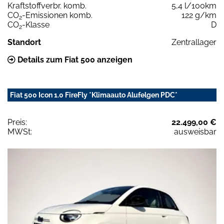
Kraftstoffverbr. komb.
5,4 l/100km
CO
-Emissionen komb.
122 g/km
2
CO
-Klasse
D
2
Standort
Zentrallager
Details zum Fiat 500 anzeigen
Fiat 500 Icon 1.0 FireFly *Klimaauto Alufelgen PDC*
Preis:
22.499,00 €
MWSt:
ausweisbar