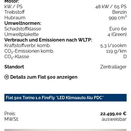
Motor:
kW / PS
48 kW / 65 PS
Treibstoff
Benzin
Hubraum
999 cm³
Umweltnormen:
Schadstoffklasse
Euro 6e
Umweltplakette
4 (Green)
Verbrauch und Emissionen nach WLTP:
Kraftstoffverbr. komb.
5,3 l/100km
CO
-Emissionen komb.
119 g/km
2
CO
-Klasse
D
2
Standort
Zentrallager
Details zum Fiat 500 anzeigen
Fiat 500 Torino 1.0 FireFly *LED Klimaauto Alu PDC*
Preis:
22.499,00 €
MWSt:
ausweisbar