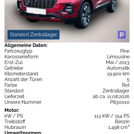
Standort Zentrallager
Allgemeine Daten:
Fahrzeugtyp
Pkw
Karosserieform
Limousine
Erst-Zul.
Mai / 2023
Getriebe
Automatik
Kilometerstand
19.900 km
Anzahl der Türen
5
Farbe
Rot
Standort
Zentrallager
Lieferzeit
ab ca. 11.08.2026
Unsere Nummer
P830010
Motor:
kW / PS
113 kW / 154 PS
Treibstoff
Benzin
Hubraum
1.498 cm³
Umweltnormen: