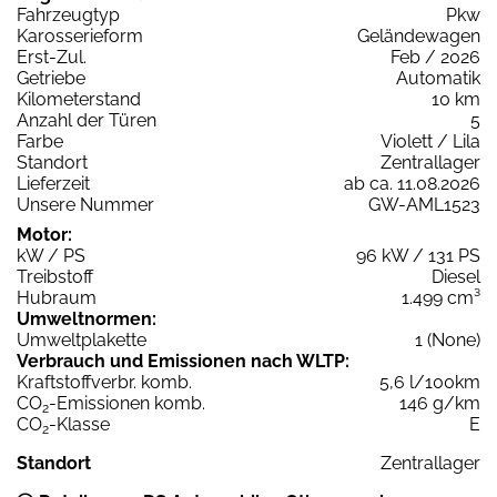
Fahrzeugtyp
Pkw
Karosserieform
Geländewagen
Erst-Zul.
Feb / 2026
Getriebe
Automatik
Kilometerstand
10 km
Anzahl der Türen
5
Farbe
Violett / Lila
Standort
Zentrallager
Lieferzeit
ab ca. 11.08.2026
Unsere Nummer
GW-AML1523
Motor:
kW / PS
96 kW / 131 PS
Treibstoff
Diesel
Hubraum
1.499 cm³
Umweltnormen:
Umweltplakette
1 (None)
Verbrauch und Emissionen nach WLTP:
Kraftstoffverbr. komb.
5,6 l/100km
CO
-Emissionen komb.
146 g/km
2
CO
-Klasse
E
2
Standort
Zentrallager