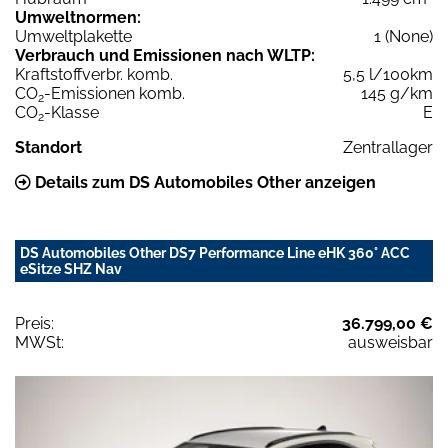
Umweltnormen:
Umweltplakette
1 (None)
Verbrauch und Emissionen nach WLTP:
Kraftstoffverbr. komb.
5,5 l/100km
CO
-Emissionen komb.
145 g/km
2
CO
-Klasse
E
2
Standort
Zentrallager
Details zum DS Automobiles Other anzeigen
DS Automobiles Other DS7 Performance Line eHK 360° ACC
eSitze SHZ Nav
Preis:
36.799,00 €
MWSt:
ausweisbar