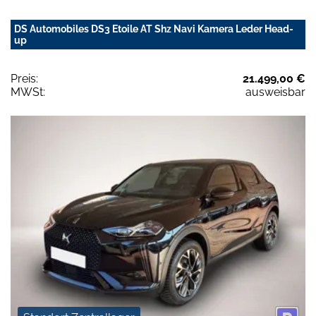
DS Automobiles DS3 Etoile AT Shz Navi Kamera Leder Head-
up
Preis:
21.499,00 €
MWSt:
ausweisbar