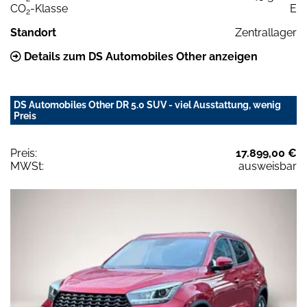
CO
-Klasse
E
2
Standort
Zentrallager
Details zum DS Automobiles Other anzeigen
DS Automobiles Other DR 5.0 SUV - viel Ausstattung, wenig
Preis
Preis:
17.899,00 €
MWSt:
ausweisbar