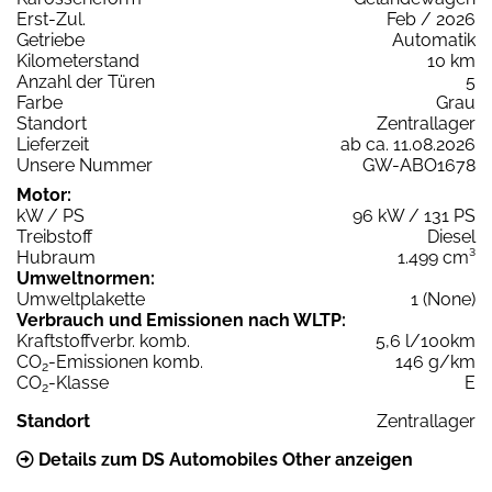
Erst-Zul.
Feb / 2026
Getriebe
Automatik
Kilometerstand
10 km
Anzahl der Türen
5
Farbe
Grau
Standort
Zentrallager
Lieferzeit
ab ca. 11.08.2026
Unsere Nummer
GW-ABO1678
Motor:
kW / PS
96 kW / 131 PS
Treibstoff
Diesel
Hubraum
1.499 cm³
Umweltnormen:
Umweltplakette
1 (None)
Verbrauch und Emissionen nach WLTP:
Kraftstoffverbr. komb.
5,6 l/100km
CO
-Emissionen komb.
146 g/km
2
CO
-Klasse
E
2
Standort
Zentrallager
Details zum DS Automobiles Other anzeigen