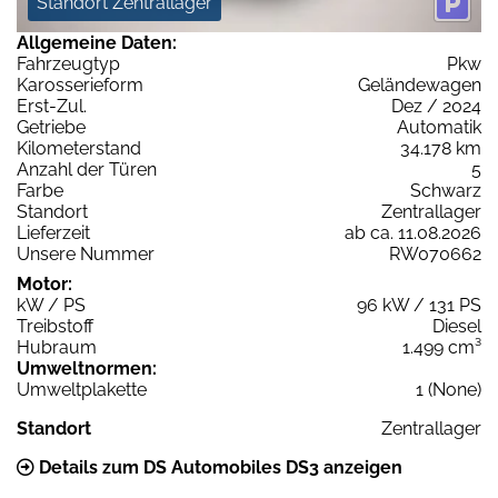
Standort Zentrallager
Allgemeine Daten:
Fahrzeugtyp
Pkw
Karosserieform
Geländewagen
Erst-Zul.
Dez / 2024
Getriebe
Automatik
Kilometerstand
34.178 km
Anzahl der Türen
5
Farbe
Schwarz
Standort
Zentrallager
Lieferzeit
ab ca. 11.08.2026
Unsere Nummer
RW070662
Motor:
kW / PS
96 kW / 131 PS
Treibstoff
Diesel
Hubraum
1.499 cm³
Umweltnormen:
Umweltplakette
1 (None)
Standort
Zentrallager
Details zum DS Automobiles DS3 anzeigen