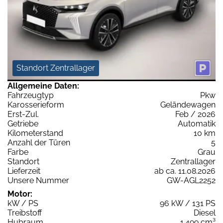
Standort Zentrallager
Allgemeine Daten:
Fahrzeugtyp
Pkw
Karosserieform
Geländewagen
Erst-Zul.
Feb / 2026
Getriebe
Automatik
Kilometerstand
10 km
Anzahl der Türen
5
Farbe
Grau
Standort
Zentrallager
Lieferzeit
ab ca. 11.08.2026
Unsere Nummer
GW-AGL2252
Motor:
kW / PS
96 kW / 131 PS
Treibstoff
Diesel
Hubraum
1.499 cm³