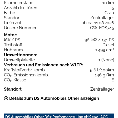
Kilometerstand
10 km
Anzahl der Türen
5
Farbe
Grau
Standort
Zentrallager
Lieferzeit
ab ca. 11.08.2026
Unsere Nummer
GW-KOS745
Motor:
kW / PS
96 kW / 131 PS
Treibstoff
Diesel
Hubraum
1.499 cm³
Umweltnormen:
Umweltplakette
1 (None)
Verbrauch und Emissionen nach WLTP:
Kraftstoffverbr. komb.
5,6 l/100km
CO
-Emissionen komb.
146 g/km
2
CO
-Klasse
E
2
Standort
Zentrallager
Details zum DS Automobiles Other anzeigen
DS Automobiles Other DS7 Performance Line eHK 360° ACC