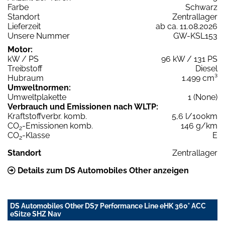
Farbe
Schwarz
Standort
Zentrallager
Lieferzeit
ab ca. 11.08.2026
Unsere Nummer
GW-KSL153
Motor:
kW / PS
96 kW / 131 PS
Treibstoff
Diesel
Hubraum
1.499 cm³
Umweltnormen:
Umweltplakette
1 (None)
Verbrauch und Emissionen nach WLTP:
Kraftstoffverbr. komb.
5,6 l/100km
CO
-Emissionen komb.
146 g/km
2
CO
-Klasse
E
2
Standort
Zentrallager
Details zum DS Automobiles Other anzeigen
DS Automobiles Other DS7 Performance Line eHK 360° ACC
eSitze SHZ Nav