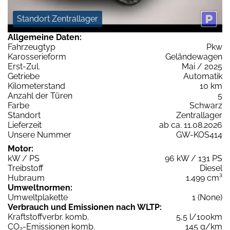
Standort Zentrallager
Allgemeine Daten:
Fahrzeugtyp
Pkw
Karosserieform
Geländewagen
Erst-Zul.
Mai / 2025
Getriebe
Automatik
Kilometerstand
10 km
Anzahl der Türen
5
Farbe
Schwarz
Standort
Zentrallager
Lieferzeit
ab ca. 11.08.2026
Unsere Nummer
GW-KOS414
Motor:
kW / PS
96 kW / 131 PS
Treibstoff
Diesel
Hubraum
1.499 cm³
Umweltnormen:
Umweltplakette
1 (None)
Verbrauch und Emissionen nach WLTP:
Kraftstoffverbr. komb.
5,5 l/100km
CO
-Emissionen komb.
145 g/km
2