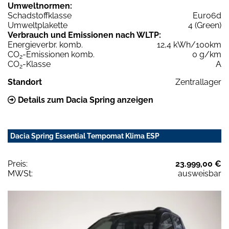
Umweltnormen:
Schadstoffklasse
Euro6d
Umweltplakette
4 (Green)
Verbrauch und Emissionen nach WLTP:
Energieverbr. komb.
12,4 kWh/100km
CO
-Emissionen komb.
0 g/km
2
CO
-Klasse
A
2
Standort
Zentrallager
Details zum Dacia Spring anzeigen
Dacia Spring Essential Tempomat Klima ESP
Preis:
23.999,00 €
MWSt:
ausweisbar