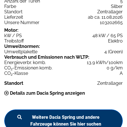
Anzahl der Türen
5
Farbe
Silber
Standort
Zentrallager
Lieferzeit
ab ca. 11.08.2026
Unsere Nummer
103202665
Motor:
kW / PS
48 kW / 65 PS
Treibstoff
Elektro
Umweltnormen:
Umweltplakette
4 (Green)
Verbrauch und Emissionen nach WLTP:
Energieverbr. komb.
13,9 kWh/100km
CO
-Emissionen komb.
0 g/km
2
CO
-Klasse
A
2
Standort
Zentrallager
Details zum Dacia Spring anzeigen
Weitere Dacia Spring und andere
Fahrzeuge können Sie hier suchen