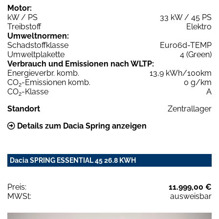
Motor:
kW / PS
33 kW / 45 PS
Treibstoff
Elektro
Umweltnormen:
Schadstoffklasse
Euro6d-TEMP
Umweltplakette
4 (Green)
Verbrauch und Emissionen nach WLTP:
Energieverbr. komb.
13,9 kWh/100km
CO
-Emissionen komb.
0 g/km
2
CO
-Klasse
A
2
Standort
Zentrallager
Details zum Dacia Spring anzeigen
Dacia SPRING ESSENTIAL 45 26.8 KWH
Preis:
11.999,00 €
MWSt:
ausweisbar