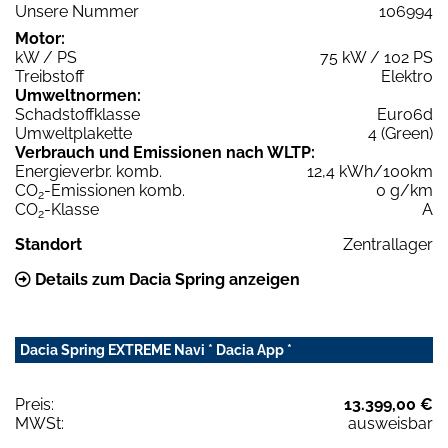
Unsere Nummer
106994
Motor:
kW / PS
75 kW / 102 PS
Treibstoff
Elektro
Umweltnormen:
Schadstoffklasse
Euro6d
Umweltplakette
4 (Green)
Verbrauch und Emissionen nach WLTP:
Energieverbr. komb.
12,4 kWh/100km
CO
-Emissionen komb.
0 g/km
2
CO
-Klasse
A
2
Standort
Zentrallager
Details zum Dacia Spring anzeigen
Dacia Spring EXTREME Navi * Dacia App *
Preis:
13.399,00 €
MWSt:
ausweisbar