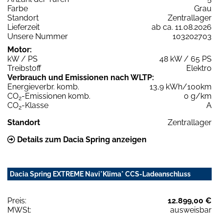
Farbe
Grau
Standort
Zentrallager
Lieferzeit
ab ca. 11.08.2026
Unsere Nummer
103202703
Motor:
kW / PS
48 kW / 65 PS
Treibstoff
Elektro
Verbrauch und Emissionen nach WLTP:
Energieverbr. komb.
13,9 kWh/100km
CO
-Emissionen komb.
0 g/km
2
CO
-Klasse
A
2
Standort
Zentrallager
Details zum Dacia Spring anzeigen
Dacia Spring EXTREME Navi*Klima* CCS-Ladeanschluss
Preis:
12.899,00 €
MWSt:
ausweisbar