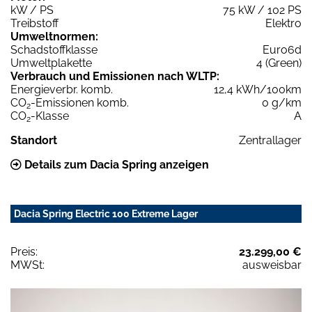
kW / PS
75 kW / 102 PS
Treibstoff
Elektro
Umweltnormen:
Schadstoffklasse
Euro6d
Umweltplakette
4 (Green)
Verbrauch und Emissionen nach WLTP:
Energieverbr. komb.
12,4 kWh/100km
CO
-Emissionen komb.
0 g/km
2
CO
-Klasse
A
2
Standort
Zentrallager
Details zum Dacia Spring anzeigen
Dacia Spring Electric 100 Extreme Lager
Preis:
23.299,00 €
MWSt:
ausweisbar