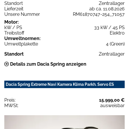
Standort
Zentrallager
Lieferzeit
ab ca. 11.08.2026
Unsere Nummer
RM61870747-254_71057
Motor:
kW / PS
33 kW / 45 PS
Treibstoff
Elektro
Umweltnormen:
Umweltplakette
4 (Green)
Standort
Zentrallager
Details zum Dacia Spring anzeigen
Dacia Spring Extreme Navi Kamera Klima Parkh. Servo ES
Preis:
15.999,00 €
MWSt:
ausweisbar