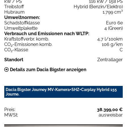
kW / PS
116 kW / 158 PS
Treibstoff
Hybrid (Benzin/Elektro)
Hubraum
1.799 cm³
Umweltnormen:
Schadstoffklasse
Euro 6e
Umweltplakette
4 (Green)
Verbrauch und Emissionen nach WLTP:
Kraftstoffverbr. komb.
4,7 l/100km
CO
-Emissionen komb.
106 g/km
2
CO
-Klasse
C
2
Standort
Zentrallager
Details zum Dacia Bigster anzeigen
Dacia Bigster Journey MV-Kamera+SHZ+Carplay Hybrid 155
Journe.
Preis:
38.399,00 €
MWSt:
ausweisbar