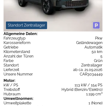
Standort Zentrallager
Allgemeine Daten:
Fahrzeugtyp
Pkw
Karosserieform
Geländewagen
Getriebe
Automatik
Kilometerstand
50 km
Anzahl der Türen
5
Farbe
Grün
Standort
Zentrallager
Lieferzeit
ab ca. 21.09.2026
Unsere Nummer
CAR3034449
Motor:
kW / PS
113 kW / 154 PS
Treibstoff
Hybrid (Benzin/Elektro)
Hubraum
1.199 cm³
Umweltnormen:
Umweltplakette
1 (None)