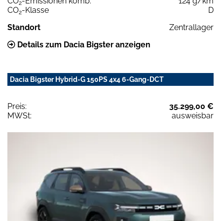
CO
-Emissionen komb.
124 g/km
2
CO
-Klasse
D
2
Standort
Zentrallager
Details zum Dacia Bigster anzeigen
Dacia Bigster Hybrid-G 150PS 4x4 6-Gang-DCT
Preis:
35.299,00 €
MWSt:
ausweisbar