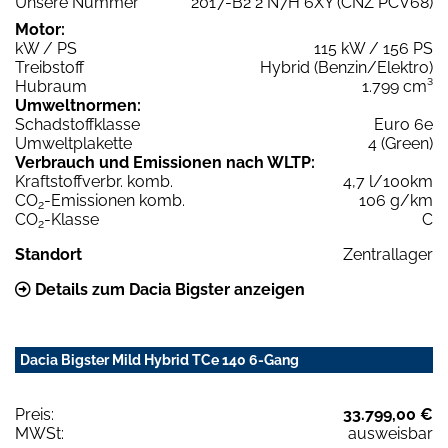
Unsere Nummer
2017-B2 2 N7H 6XY (CNZ PCV68)
Motor:
kW / PS
115 kW / 156 PS
Treibstoff
Hybrid (Benzin/Elektro)
Hubraum
1.799 cm³
Umweltnormen:
Schadstoffklasse
Euro 6e
Umweltplakette
4 (Green)
Verbrauch und Emissionen nach WLTP:
Kraftstoffverbr. komb.
4,7 l/100km
CO
-Emissionen komb.
106 g/km
2
CO
-Klasse
C
2
Standort
Zentrallager
Details zum Dacia Bigster anzeigen
Dacia Bigster Mild Hybrid TCe 140 6-Gang
Preis:
33.799,00 €
MWSt:
ausweisbar