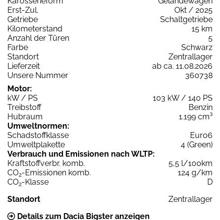
Karosserieform
Geländewagen
Erst-Zul.
Okt / 2025
Getriebe
Schaltgetriebe
Kilometerstand
15 km
Anzahl der Türen
5
Farbe
Schwarz
Standort
Zentrallager
Lieferzeit
ab ca. 11.08.2026
Unsere Nummer
360738
Motor:
kW / PS
103 kW / 140 PS
Treibstoff
Benzin
Hubraum
1.199 cm³
Umweltnormen:
Schadstoffklasse
Euro6
Umweltplakette
4 (Green)
Verbrauch und Emissionen nach WLTP:
Kraftstoffverbr. komb.
5,5 l/100km
CO
-Emissionen komb.
124 g/km
2
CO
-Klasse
D
2
Standort
Zentrallager
Details zum Dacia Bigster anzeigen