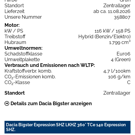
Standort
Zentrallager
Lieferzeit
ab ca. 11.08.2026
Unsere Nummer
358807
Motor:
kW / PS
116 kW / 158 PS
Treibstoff
Hybrid (Benzin/Elektro)
Hubraum
1.799 cm³
Umweltnormen:
Schadstoffklasse
Euro6
Umweltplakette
4 (Green)
Verbrauch und Emissionen nach WLTP:
Kraftstoffverbr. komb.
4,7 l/100km
CO
-Emissionen komb.
106 g/km
2
CO
-Klasse
C
2
Standort
Zentrallager
Details zum Dacia Bigster anzeigen
Dacia Bigster Expression SHZ LKHZ 360° TCe 140 Expression
SHZ.