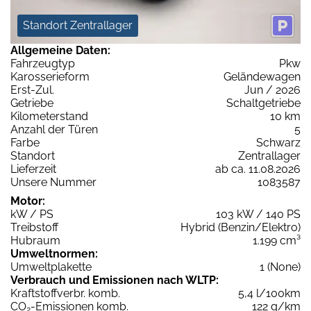
Standort Zentrallager
Allgemeine Daten:
Fahrzeugtyp
Pkw
Karosserieform
Geländewagen
Erst-Zul.
Jun / 2026
Getriebe
Schaltgetriebe
Kilometerstand
10 km
Anzahl der Türen
5
Farbe
Schwarz
Standort
Zentrallager
Lieferzeit
ab ca. 11.08.2026
Unsere Nummer
1083587
Motor:
kW / PS
103 kW / 140 PS
Treibstoff
Hybrid (Benzin/Elektro)
Hubraum
1.199 cm³
Umweltnormen:
Umweltplakette
1 (None)
Verbrauch und Emissionen nach WLTP:
Kraftstoffverbr. komb.
5,4 l/100km
CO
-Emissionen komb.
122 g/km
2