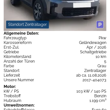
Standort Zentrallager
Allgemeine Daten:
Fahrzeugtyp
Pkw
Karosserieform
Geländewagen
Erst-Zul.
Apr / 2026
Getriebe
Schaltgetriebe
Kilometerstand
10 km
Anzahl der Türen
5
Farbe
Grau
Standort
Zentrallager
Lieferzeit
ab ca. 11.08.2026
Unsere Nummer
2017-404073
Motor:
kW / PS
103 kW / 140 PS
Treibstoff
Benzin
Hubraum
1.199 cm³
Umweltnormen:
Schadstoffklasse
Euro 6e