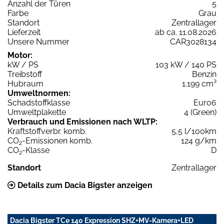
Anzahl der Türen
5
Farbe
Grau
Standort
Zentrallager
Lieferzeit
ab ca. 11.08.2026
Unsere Nummer
CAR3028134
Motor:
kW / PS
103 kW / 140 PS
Treibstoff
Benzin
Hubraum
1.199 cm³
Umweltnormen:
Schadstoffklasse
Euro6
Umweltplakette
4 (Green)
Verbrauch und Emissionen nach WLTP:
Kraftstoffverbr. komb.
5,5 l/100km
CO
-Emissionen komb.
124 g/km
2
CO
-Klasse
D
2
Standort
Zentrallager
Details zum Dacia Bigster anzeigen
Dacia Bigster TCe 140 Expression SHZ+MV-Kamera+LED