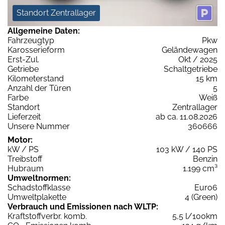
Standort Zentrallager
Allgemeine Daten:
Fahrzeugtyp
Pkw
Karosserieform
Geländewagen
Erst-Zul.
Okt / 2025
Getriebe
Schaltgetriebe
Kilometerstand
15 km
Anzahl der Türen
5
Farbe
Weiß
Standort
Zentrallager
Lieferzeit
ab ca. 11.08.2026
Unsere Nummer
360666
Motor:
kW / PS
103 kW / 140 PS
Treibstoff
Benzin
Hubraum
1.199 cm³
Umweltnormen:
Schadstoffklasse
Euro6
Umweltplakette
4 (Green)
Verbrauch und Emissionen nach WLTP:
Kraftstoffverbr. komb.
5,5 l/100km