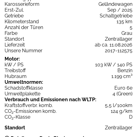
Karosserieform
Geländewagen
Erst-Zul.
Sep / 2025
Getriebe
Schaltgetriebe
Kilometerstand
135 km
Anzahl der Türen
5
Farbe
Grau
Standort
Zentrallager
Lieferzeit
ab ca. 11.08.2026
Unsere Nummer
2017-112575
Motor:
kW / PS
103 kW / 140 PS
Treibstoff
Benzin
Hubraum
1.199 cm³
Umweltnormen:
Schadstoffklasse
Euro 6e
Umweltplakette
4 (Green)
Verbrauch und Emissionen nach WLTP:
Kraftstoffverbr. komb.
5,5 l/100km
CO
-Emissionen komb.
124 g/km
2
CO
-Klasse
D
2
Standort
Zentrallager