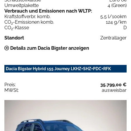
Umweltplakette
4 (Green)
Verbrauch und Emissionen nach WLTP:
Kraftstoffverbr. komb.
5,5 l/100km
CO
-Emissionen komb.
124 g/km
2
CO
-Klasse
D
2
Standort
Zentrallager
Details zum Dacia Bigster anzeigen
Dacia Bigster Hybrid 155 Journey LKHZ+SHZ+PDC+RFK
Preis:
35.799,00 €
MWSt:
ausweisbar