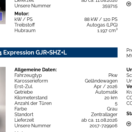
Lieferzeit
ab ca. 11.08.2026
Unsere Nummer
359715
Motor:
kW / PS
88 kW / 120 PS
Treibstoff
Autogas (LPG)
Hubraum
1.197 cm³
Pr
x4 Expression GJR+SHZ+L
M
Allgemeine Daten:
U
Fahrzeugtyp
Pkw
Sc
Karosserieform
Geländewagen
Um
Erst-Zul.
Apr / 2026
Ve
Getriebe
Automatik
Kr
Kilometerstand
20 km
C
Anzahl der Türen
5
C
Farbe
Grau
St
Standort
Zentrallager
Lieferzeit
ab ca. 11.08.2026
Unsere Nummer
2017-729906