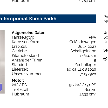
Hubraum
1.789 cm³
Pr
a Tempomat Klima Parkh.
M
Allgemeine Daten:
U
Fahrzeugtyp
Pkw
Sc
Karosserieform
Geländewagen
Um
Erst-Zul.
Jul / 2023
St
Getriebe
Schaltgetriebe
Kilometerstand
32.614 km
Anzahl der Türen
5
Standort
Zentrallager
Lieferzeit
ab ca. 11.08.2026
Unsere Nummer
71137920
Motor:
kW / PS
96 kW / 131 PS
Treibstoff
Benzin
Hubraum
1.332 cm³