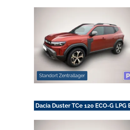
Standort Zentrallager
Dacia Duster TCe 120 ECO-G LPG