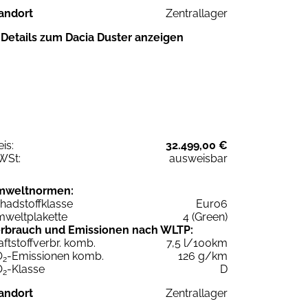
andort
Zentrallager
Details zum Dacia Duster anzeigen
eis:
32.499,00 €
WSt:
ausweisbar
mweltnormen:
hadstoffklasse
Euro6
weltplakette
4 (Green)
rbrauch und Emissionen nach WLTP:
aftstoffverbr. komb.
7,5 l/100km
O
-Emissionen komb.
126 g/km
2
O
-Klasse
D
2
andort
Zentrallager