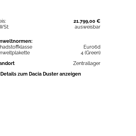
eis:
21.799,00 €
WSt:
ausweisbar
mweltnormen:
hadstoffklasse
Euro6d
weltplakette
4 (Green)
andort
Zentrallager
Details zum Dacia Duster anzeigen