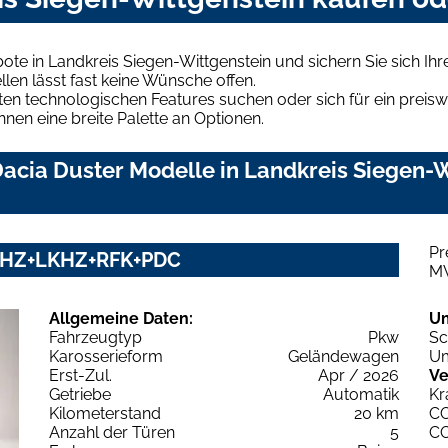
ote in Landkreis Siegen-Wittgenstein und sichern Sie sich I
len lässt fast keine Wünsche offen.
en technologischen Features suchen oder sich für ein preiswe
hnen eine breite Palette an Optionen.
cia Duster Modelle in Landkreis Siegen-Wi
Pr
y SHZ+LKHZ+RFK+PDC
M
Allgemeine Daten:
U
Fahrzeugtyp
Pkw
Sc
Karosserieform
Geländewagen
Um
Erst-Zul.
Apr / 2026
Ve
Getriebe
Automatik
Kr
Kilometerstand
20 km
C
Anzahl der Türen
5
C