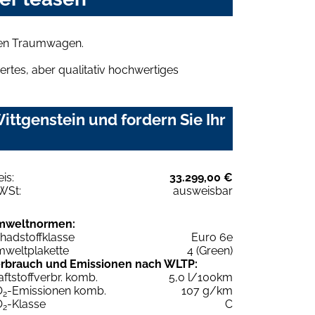
hren Traumwagen.
rtes, aber qualitativ hochwertiges
ttgenstein und fordern Sie Ihr
eis:
33.299,00 €
WSt:
ausweisbar
mweltnormen:
hadstoffklasse
Euro 6e
weltplakette
4 (Green)
rbrauch und Emissionen nach WLTP:
aftstoffverbr. komb.
5,0 l/100km
O
-Emissionen komb.
107 g/km
2
O
-Klasse
C
2