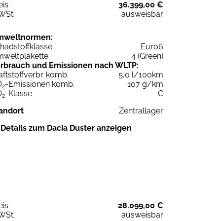
eis:
36.399,00 €
WSt:
ausweisbar
mweltnormen:
hadstoffklasse
Euro6
weltplakette
4 (Green)
rbrauch und Emissionen nach WLTP:
aftstoffverbr. komb.
5,0 l/100km
O
-Emissionen komb.
107 g/km
2
O
-Klasse
C
2
andort
Zentrallager
Details zum Dacia Duster anzeigen
eis:
28.099,00 €
WSt:
ausweisbar