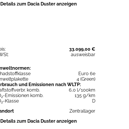
Details zum Dacia Duster anzeigen
eis:
33.099,00 €
WSt:
ausweisbar
mweltnormen:
hadstoffklasse
Euro 6e
weltplakette
4 (Green)
rbrauch und Emissionen nach WLTP:
aftstoffverbr. komb.
6,0 l/100km
O
-Emissionen komb.
135 g/km
2
O
-Klasse
D
2
andort
Zentrallager
Details zum Dacia Duster anzeigen