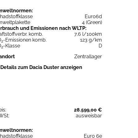
mweltnormen:
hadstoffklasse
Euro6d
weltplakette
4 (Green)
rbrauch und Emissionen nach WLTP:
aftstoffverbr. komb.
7,6 l/100km
O
-Emissionen komb.
123 g/km
2
O
-Klasse
D
2
andort
Zentrallager
Details zum Dacia Duster anzeigen
eis:
28.599,00 €
WSt:
ausweisbar
mweltnormen:
hadstoffklasse
Euro 6e