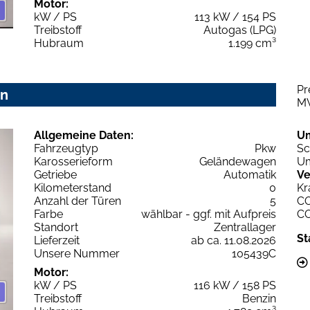
Motor:
kW / PS
113 kW / 154 PS
Treibstoff
Autogas (LPG)
Hubraum
1.199 cm³
Pr
on
M
Allgemeine Daten:
U
Fahrzeugtyp
Pkw
Sc
Karosserieform
Geländewagen
Um
Getriebe
Automatik
Ve
Kilometerstand
0
Kr
Anzahl der Türen
5
C
Farbe
wählbar - ggf. mit Aufpreis
C
Standort
Zentrallager
St
Lieferzeit
ab ca. 11.08.2026
Unsere Nummer
105439C
Motor:
kW / PS
116 kW / 158 PS
Treibstoff
Benzin