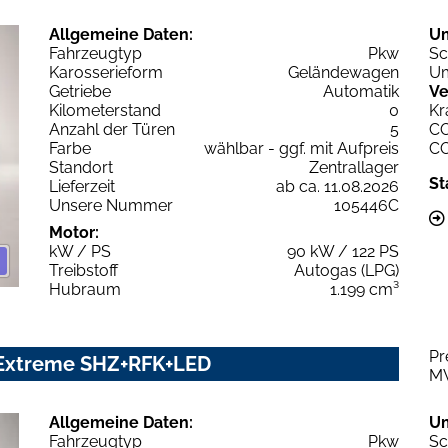
Allgemeine Daten:
U
Fahrzeugtyp
Pkw
Sc
Karosserieform
Geländewagen
Um
Getriebe
Automatik
Ve
Kilometerstand
0
Kr
Anzahl der Türen
5
C
Farbe
wählbar - ggf. mit Aufpreis
C
Standort
Zentrallager
St
Lieferzeit
ab ca. 11.08.2026
Unsere Nummer
105446C
Motor:
kW / PS
90 kW / 122 PS
Treibstoff
Autogas (LPG)
Hubraum
1.199 cm³
Pr
 Extreme SHZ+RFK+LED
M
Allgemeine Daten:
U
Fahrzeugtyp
Pkw
Sc