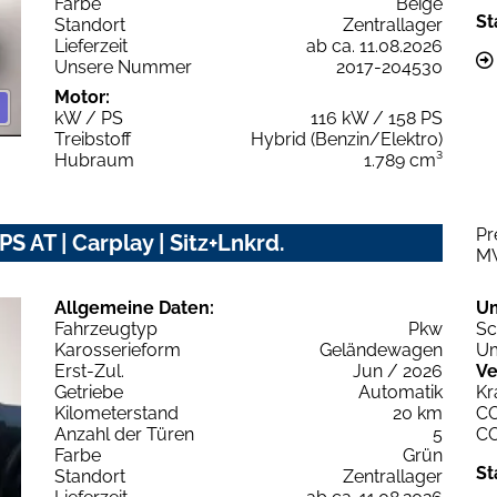
Farbe
Beige
St
Standort
Zentrallager
Lieferzeit
ab ca. 11.08.2026
Unsere Nummer
2017-204530
Motor:
kW / PS
116 kW / 158 PS
Treibstoff
Hybrid (Benzin/Elektro)
Hubraum
1.789 cm³
Pr
 AT | Carplay | Sitz+Lnkrd.
M
Allgemeine Daten:
U
Fahrzeugtyp
Pkw
Sc
Karosserieform
Geländewagen
Um
Erst-Zul.
Jun / 2026
Ve
Getriebe
Automatik
Kr
Kilometerstand
20 km
C
Anzahl der Türen
5
C
Farbe
Grün
St
Standort
Zentrallager