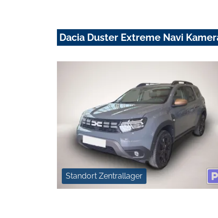
Dacia Duster Extreme Navi Kamer
Standort Zentrallager