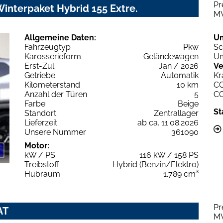
Pr
Winterpaket Hybrid 155 Extre.
M
Allgemeine Daten:
U
Fahrzeugtyp
Pkw
Sc
Karosserieform
Geländewagen
Um
Erst-Zul.
Jan / 2026
Ve
Getriebe
Automatik
Kr
Kilometerstand
10 km
C
Anzahl der Türen
5
C
Farbe
Beige
St
Standort
Zentrallager
Lieferzeit
ab ca. 11.08.2026
Unsere Nummer
361090
Motor:
kW / PS
116 kW / 158 PS
Treibstoff
Hybrid (Benzin/Elektro)
Hubraum
1.789 cm³
Pr
AT
M