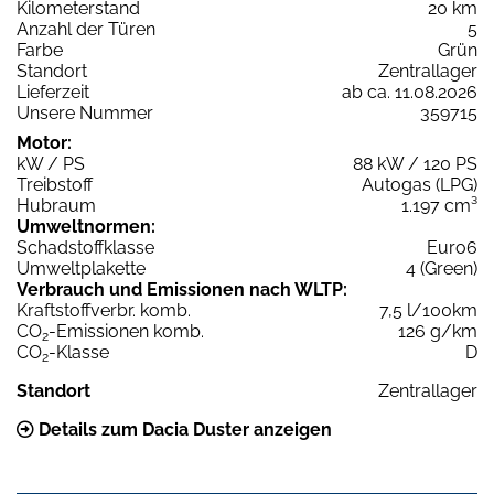
Kilometerstand
20 km
Anzahl der Türen
5
Farbe
Grün
Standort
Zentrallager
Lieferzeit
ab ca. 11.08.2026
Unsere Nummer
359715
Motor:
kW / PS
88 kW / 120 PS
Treibstoff
Autogas (LPG)
Hubraum
1.197 cm³
Umweltnormen:
Schadstoffklasse
Euro6
Umweltplakette
4 (Green)
Verbrauch und Emissionen nach WLTP:
Kraftstoffverbr. komb.
7,5 l/100km
CO
-Emissionen komb.
126 g/km
2
CO
-Klasse
D
2
Standort
Zentrallager
Details zum Dacia Duster anzeigen