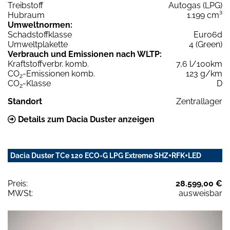
Treibstoff
Autogas (LPG)
Hubraum
1.199 cm³
Umweltnormen:
Schadstoffklasse
Euro6d
Umweltplakette
4 (Green)
Verbrauch und Emissionen nach WLTP:
Kraftstoffverbr. komb.
7,6 l/100km
CO
-Emissionen komb.
123 g/km
2
CO
-Klasse
D
2
Standort
Zentrallager
Details zum Dacia Duster anzeigen
Dacia Duster TCe 120 ECO-G LPG Extreme SHZ+RFK+LED
Preis:
28.599,00 €
MWSt:
ausweisbar