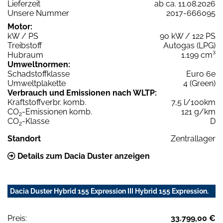
Lieferzeit
ab ca. 11.08.2026
Unsere Nummer
2017-666095
Motor:
kW / PS
90 kW / 122 PS
Treibstoff
Autogas (LPG)
Hubraum
1.199 cm³
Umweltnormen:
Schadstoffklasse
Euro 6e
Umweltplakette
4 (Green)
Verbrauch und Emissionen nach WLTP:
Kraftstoffverbr. komb.
7,5 l/100km
CO
-Emissionen komb.
121 g/km
2
CO
-Klasse
D
2
Standort
Zentrallager
Details zum Dacia Duster anzeigen
Dacia Duster Hybrid 155 Expression III Hybrid 155 Expression.
Preis:
33.799,00 €