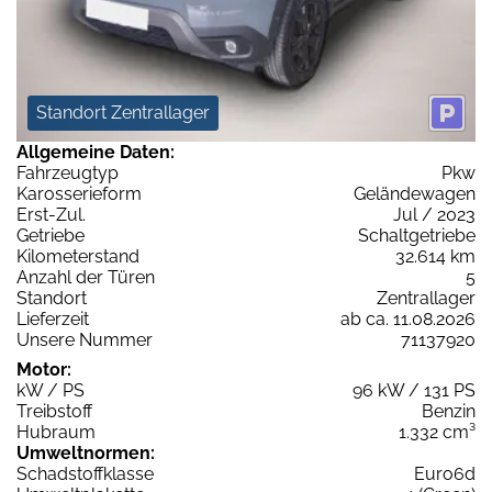
Standort Zentrallager
Allgemeine Daten:
Fahrzeugtyp
Pkw
Karosserieform
Geländewagen
Erst-Zul.
Jul / 2023
Getriebe
Schaltgetriebe
Kilometerstand
32.614 km
Anzahl der Türen
5
Standort
Zentrallager
Lieferzeit
ab ca. 11.08.2026
Unsere Nummer
71137920
Motor:
kW / PS
96 kW / 131 PS
Treibstoff
Benzin
Hubraum
1.332 cm³
Umweltnormen:
Schadstoffklasse
Euro6d