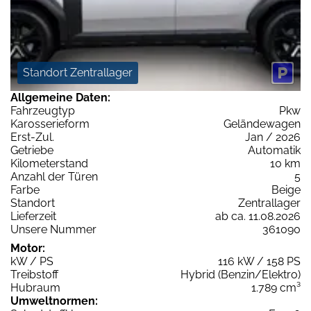
Standort Zentrallager
Allgemeine Daten:
Fahrzeugtyp
Pkw
Karosserieform
Geländewagen
Erst-Zul.
Jan / 2026
Getriebe
Automatik
Kilometerstand
10 km
Anzahl der Türen
5
Farbe
Beige
Standort
Zentrallager
Lieferzeit
ab ca. 11.08.2026
Unsere Nummer
361090
Motor:
kW / PS
116 kW / 158 PS
Treibstoff
Hybrid (Benzin/Elektro)
Hubraum
1.789 cm³
Umweltnormen: