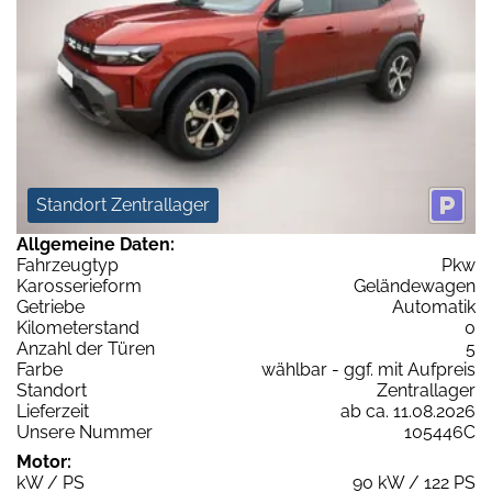
Standort Zentrallager
Allgemeine Daten:
Fahrzeugtyp
Pkw
Karosserieform
Geländewagen
Getriebe
Automatik
Kilometerstand
0
Anzahl der Türen
5
Farbe
wählbar - ggf. mit Aufpreis
Standort
Zentrallager
Lieferzeit
ab ca. 11.08.2026
Unsere Nummer
105446C
Motor:
kW / PS
90 kW / 122 PS