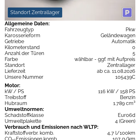
Standort Zentrallager
Allgemeine Daten:
Fahrzeugtyp
Pkw
Karosserieform
Geländewagen
Getriebe
Automatik
Kilometerstand
0
Anzahl der Türen
5
Farbe
wählbar - ggf. mit Aufpreis
Standort
Zentrallager
Lieferzeit
ab ca. 11.08.2026
Unsere Nummer
105439C
Motor:
kW / PS
116 kW / 158 PS
Treibstoff
Benzin
Hubraum
1.789 cm³
Umweltnormen:
Schadstoffklasse
Euro6d
Umweltplakette
4 (Green)
Verbrauch und Emissionen nach WLTP:
Kraftstoffverbr. komb.
4,7 l/100km
CO
-Emissionen komb.
107 g/km