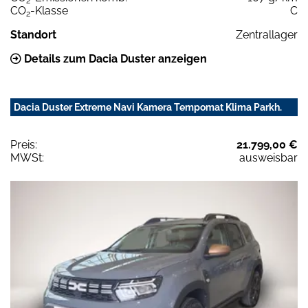
2
CO
-Klasse
C
2
Standort
Zentrallager
Details zum Dacia Duster anzeigen
Dacia Duster Extreme Navi Kamera Tempomat Klima Parkh.
Preis:
21.799,00 €
MWSt:
ausweisbar