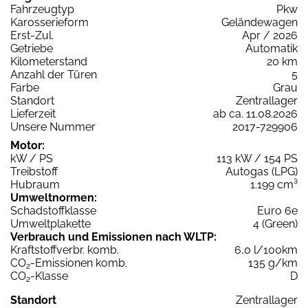
Fahrzeugtyp
Pkw
Karosserieform
Geländewagen
Erst-Zul.
Apr / 2026
Getriebe
Automatik
Kilometerstand
20 km
Anzahl der Türen
5
Farbe
Grau
Standort
Zentrallager
Lieferzeit
ab ca. 11.08.2026
Unsere Nummer
2017-729906
Motor:
kW / PS
113 kW / 154 PS
Treibstoff
Autogas (LPG)
Hubraum
1.199 cm³
Umweltnormen:
Schadstoffklasse
Euro 6e
Umweltplakette
4 (Green)
Verbrauch und Emissionen nach WLTP:
Kraftstoffverbr. komb.
6,0 l/100km
CO
-Emissionen komb.
135 g/km
2
CO
-Klasse
D
2
Standort
Zentrallager