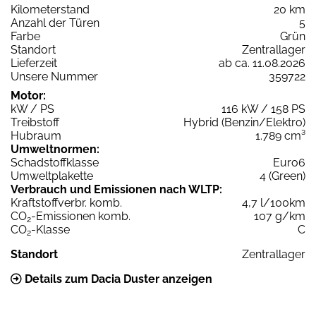
Kilometerstand
20 km
Anzahl der Türen
5
Farbe
Grün
Standort
Zentrallager
Lieferzeit
ab ca. 11.08.2026
Unsere Nummer
359722
Motor:
kW / PS
116 kW / 158 PS
Treibstoff
Hybrid (Benzin/Elektro)
Hubraum
1.789 cm³
Umweltnormen:
Schadstoffklasse
Euro6
Umweltplakette
4 (Green)
Verbrauch und Emissionen nach WLTP:
Kraftstoffverbr. komb.
4,7 l/100km
CO
-Emissionen komb.
107 g/km
2
CO
-Klasse
C
2
Standort
Zentrallager
Details zum Dacia Duster anzeigen