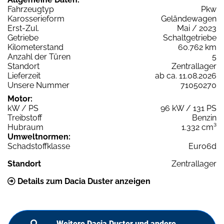
Fahrzeugtyp
Pkw
Karosserieform
Geländewagen
Erst-Zul.
Mai / 2023
Getriebe
Schaltgetriebe
Kilometerstand
60.762 km
Anzahl der Türen
5
Standort
Zentrallager
Lieferzeit
ab ca. 11.08.2026
Unsere Nummer
71050270
Motor:
kW / PS
96 kW / 131 PS
Treibstoff
Benzin
Hubraum
1.332 cm³
Umweltnormen:
Schadstoffklasse
Euro6d
Standort
Zentrallager
Details zum Dacia Duster anzeigen
Weitere Dacia Duster und andere