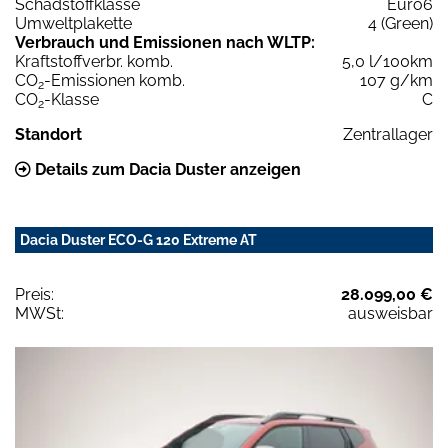
Schadstoffklasse
Euro6
Umweltplakette
4 (Green)
Verbrauch und Emissionen nach WLTP:
Kraftstoffverbr. komb.
5,0 l/100km
CO
-Emissionen komb.
107 g/km
2
CO
-Klasse
C
2
Standort
Zentrallager
Details zum Dacia Duster anzeigen
Dacia Duster ECO-G 120 Extreme AT
Preis:
28.099,00 €
MWSt:
ausweisbar