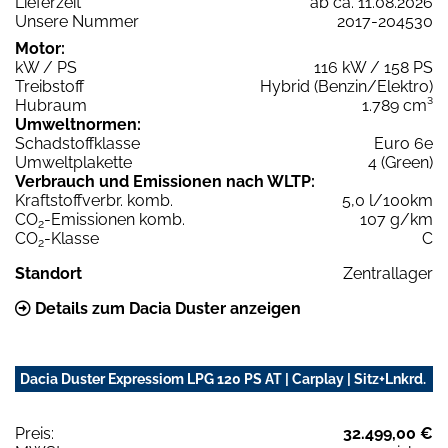
Lieferzeit
ab ca. 11.08.2026
Unsere Nummer
2017-204530
Motor:
kW / PS
116 kW / 158 PS
Treibstoff
Hybrid (Benzin/Elektro)
Hubraum
1.789 cm³
Umweltnormen:
Schadstoffklasse
Euro 6e
Umweltplakette
4 (Green)
Verbrauch und Emissionen nach WLTP:
Kraftstoffverbr. komb.
5,0 l/100km
CO
-Emissionen komb.
107 g/km
2
CO
-Klasse
C
2
Standort
Zentrallager
Details zum Dacia Duster anzeigen
Dacia Duster Expressiom LPG 120 PS AT | Carplay | Sitz+Lnkrd.
Preis:
32.499,00 €