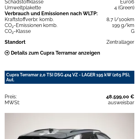
Schadstoffklasse
Euro6
Umweltplakette
4 (Green)
Verbrauch und Emissionen nach WLTP:
Kraftstoffverbr. komb.
8,7 l/100km
CO
-Emissionen komb.
199 g/km
2
CO
-Klasse
G
2
Standort
Zentrallager
Details zum Cupra Terramar anzeigen
Cupra Terramar 2,0 TSI DSG 4x4 VZ - LAGER 195 kW (265 PS),
Aut.
Preis:
48.599,00 €
MWSt:
ausweisbar