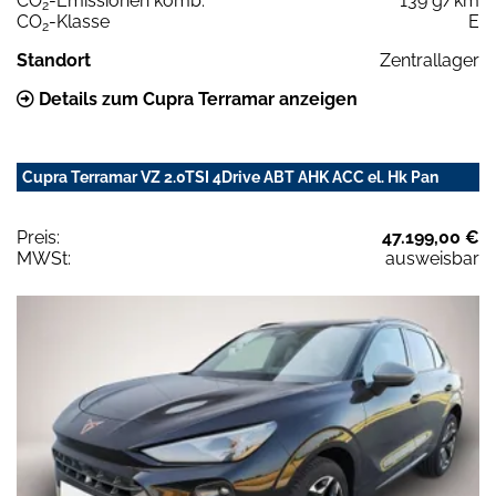
CO
-Emissionen komb.
139 g/km
2
CO
-Klasse
E
2
Standort
Zentrallager
Details zum Cupra Terramar anzeigen
Cupra Terramar VZ 2.0TSI 4Drive ABT AHK ACC el. Hk Pan
Preis:
47.199,00 €
MWSt:
ausweisbar