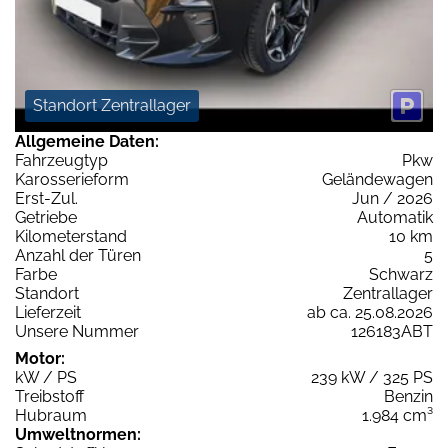
Standort Zentrallager
Allgemeine Daten:
Fahrzeugtyp
Pkw
Karosserieform
Geländewagen
Erst-Zul.
Jun / 2026
Getriebe
Automatik
Kilometerstand
10 km
Anzahl der Türen
5
Farbe
Schwarz
Standort
Zentrallager
Lieferzeit
ab ca. 25.08.2026
Unsere Nummer
126183ABT
Motor:
kW / PS
239 kW / 325 PS
Treibstoff
Benzin
Hubraum
1.984 cm³
Umweltnormen: