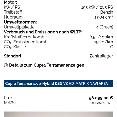
Motor:
kW / PS
195 kW / 265 PS
Treibstoff
Benzin
Hubraum
1.984 cm³
Umweltnormen:
Umweltplakette
4 (Green)
Verbrauch und Emissionen nach WLTP:
Kraftstoffverbr. komb.
8,5 l/100km
CO
-Emissionen komb.
194 g/km
2
CO
-Klasse
G
2
Standort
Zentrallager
Details zum Cupra Terramar anzeigen
Cupra Terramar 1.5 e-Hybrid DSG VZ HD-MATRIX NAVI AREA
Preis:
58.099,00 €
MWSt:
ausweisbar