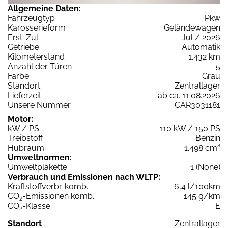
Allgemeine Daten:
Fahrzeugtyp
Pkw
Karosserieform
Geländewagen
Erst-Zul.
Jul / 2026
Getriebe
Automatik
Kilometerstand
1.432 km
Anzahl der Türen
5
Farbe
Grau
Standort
Zentrallager
Lieferzeit
ab ca. 11.08.2026
Unsere Nummer
CAR3031181
Motor:
kW / PS
110 kW / 150 PS
Treibstoff
Benzin
Hubraum
1.498 cm³
Umweltnormen:
Umweltplakette
1 (None)
Verbrauch und Emissionen nach WLTP:
Kraftstoffverbr. komb.
6,4 l/100km
CO
-Emissionen komb.
145 g/km
2
CO
-Klasse
E
2
Standort
Zentrallager