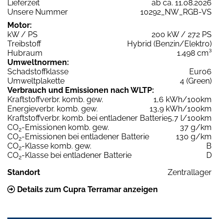
Lieferzeit
ab ca. 11.08.2026
Unsere Nummer
10292_NW_RGB-VS
Motor:
kW / PS
200 kW / 272 PS
Treibstoff
Hybrid (Benzin/Elektro)
Hubraum
1.498 cm³
Umweltnormen:
Schadstoffklasse
Euro6
Umweltplakette
4 (Green)
Verbrauch und Emissionen nach WLTP:
Kraftstoffverbr. komb. gew.
1,6 kWh/100km
Energieverbr. komb. gew.
13,9 kWh/100km
Kraftstoffverbr. komb. bei entladener Batterie
5,7 l/100km
CO
-Emissionen komb. gew.
37 g/km
2
CO
-Emissionen bei entladener Batterie
130 g/km
2
CO
-Klasse komb. gew.
B
2
CO
-Klasse bei entladener Batterie
D
2
Standort
Zentrallager
Details zum Cupra Terramar anzeigen