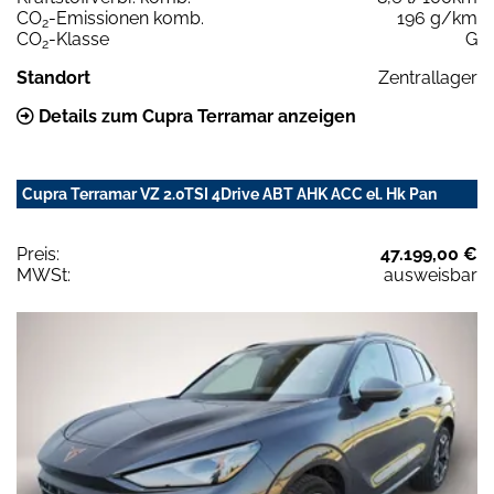
CO
-Emissionen komb.
196 g/km
2
CO
-Klasse
G
2
Standort
Zentrallager
Details zum Cupra Terramar anzeigen
Cupra Terramar VZ 2.0TSI 4Drive ABT AHK ACC el. Hk Pan
Preis:
47.199,00 €
MWSt:
ausweisbar