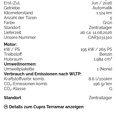
Erst-Zul.
Jun / 2026
Getriebe
Automatik
Kilometerstand
1.124 km
Anzahl der Türen
5
Farbe
Grün
Standort
Zentrallager
Lieferzeit
ab ca. 11.08.2026
Unsere Nummer
CAR3031310
Motor:
kW / PS
195 kW / 265 PS
Treibstoff
Benzin
Hubraum
1.984 cm³
Umweltnormen:
Umweltplakette
1 (None)
Verbrauch und Emissionen nach WLTP:
Kraftstoffverbr. komb.
8,6 l/100km
CO
-Emissionen komb.
196 g/km
2
CO
-Klasse
G
2
Standort
Zentrallager
Details zum Cupra Terramar anzeigen