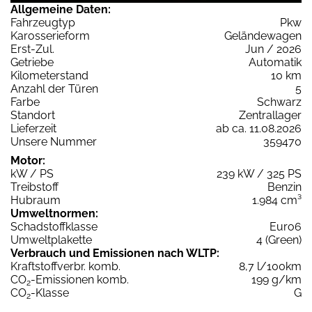
Allgemeine Daten:
Fahrzeugtyp
Pkw
Karosserieform
Geländewagen
Erst-Zul.
Jun / 2026
Getriebe
Automatik
Kilometerstand
10 km
Anzahl der Türen
5
Farbe
Schwarz
Standort
Zentrallager
Lieferzeit
ab ca. 11.08.2026
Unsere Nummer
359470
Motor:
kW / PS
239 kW / 325 PS
Treibstoff
Benzin
Hubraum
1.984 cm³
Umweltnormen:
Schadstoffklasse
Euro6
Umweltplakette
4 (Green)
Verbrauch und Emissionen nach WLTP:
Kraftstoffverbr. komb.
8,7 l/100km
CO
-Emissionen komb.
199 g/km
2
CO
-Klasse
G
2