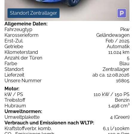
Standort Zentrallager
Allgemeine Daten:
Fahrzeugtyp
Pkw
Karosserieform
Geländewagen
Erst-Zul.
Feb / 2025
Getriebe
Automatik
Kilometerstand
11.024 km
Anzahl der Türen
5
Farbe
Blau
Standort
Zentrallager
Lieferzeit
ab ca. 12.08.2026
Unsere Nummer
16805
Motor:
kW / PS
110 kW / 150 PS
Treibstoff
Benzin
Hubraum
1.498 cm³
Umweltnormen:
Umweltplakette
4 (Green)
Verbrauch und Emissionen nach WLTP:
Kraftstoffverbr. komb.
6,1 l/100km