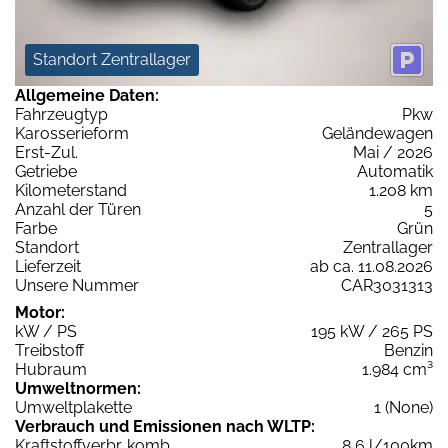
Standort Zentrallager
Allgemeine Daten:
Fahrzeugtyp
Pkw
Karosserieform
Geländewagen
Erst-Zul.
Mai / 2026
Getriebe
Automatik
Kilometerstand
1.208 km
Anzahl der Türen
5
Farbe
Grün
Standort
Zentrallager
Lieferzeit
ab ca. 11.08.2026
Unsere Nummer
CAR3031313
Motor:
kW / PS
195 kW / 265 PS
Treibstoff
Benzin
Hubraum
1.984 cm³
Umweltnormen:
Umweltplakette
1 (None)
Verbrauch und Emissionen nach WLTP:
Kraftstoffverbr. komb.
8,6 l/100km