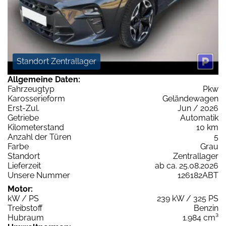
Standort Zentrallager
Allgemeine Daten:
Fahrzeugtyp
Pkw
Karosserieform
Geländewagen
Erst-Zul.
Jun / 2026
Getriebe
Automatik
Kilometerstand
10 km
Anzahl der Türen
5
Farbe
Grau
Standort
Zentrallager
Lieferzeit
ab ca. 25.08.2026
Unsere Nummer
126182ABT
Motor:
kW / PS
239 kW / 325 PS
Treibstoff
Benzin
Hubraum
1.984 cm³