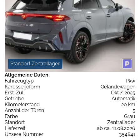
Standort Zentrallager
Allgemeine Daten:
Fahrzeugtyp
Pkw
Karosserieform
Geländewagen
Erst-Zul.
Okt / 2025
Getriebe
Automatik
Kilometerstand
20 km
Anzahl der Türen
5
Farbe
Grau
Standort
Zentrallager
Lieferzeit
ab ca. 11.08.2026
Unsere Nummer
354841