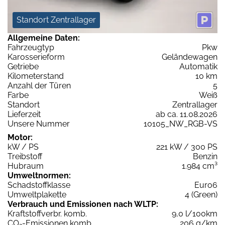
Standort Zentrallager
Allgemeine Daten:
Fahrzeugtyp
Pkw
Karosserieform
Geländewagen
Getriebe
Automatik
Kilometerstand
10 km
Anzahl der Türen
5
Farbe
Weiß
Standort
Zentrallager
Lieferzeit
ab ca. 11.08.2026
Unsere Nummer
10105_NW_RGB-VS
Motor:
kW / PS
221 kW / 300 PS
Treibstoff
Benzin
Hubraum
1.984 cm³
Umweltnormen:
Schadstoffklasse
Euro6
Umweltplakette
4 (Green)
Verbrauch und Emissionen nach WLTP:
Kraftstoffverbr. komb.
9,0 l/100km
CO
-Emissionen komb.
206 g/km