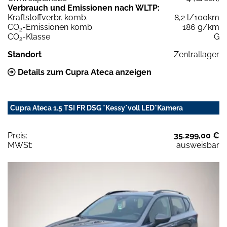
Verbrauch und Emissionen nach WLTP:
Kraftstoffverbr. komb.
8,2 l/100km
CO
-Emissionen komb.
186 g/km
2
CO
-Klasse
G
2
Standort
Zentrallager
Details zum Cupra Ateca anzeigen
Cupra Ateca 1.5 TSI FR DSG *Kessy*voll LED*Kamera
Preis:
35.299,00 €
MWSt:
ausweisbar