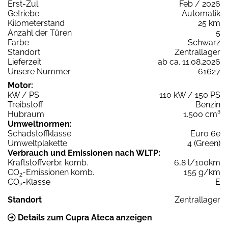
Erst-Zul.
Feb / 2026
Getriebe
Automatik
Kilometerstand
25 km
Anzahl der Türen
5
Farbe
Schwarz
Standort
Zentrallager
Lieferzeit
ab ca. 11.08.2026
Unsere Nummer
61627
Motor:
kW / PS
110 kW / 150 PS
Treibstoff
Benzin
Hubraum
1.500 cm³
Umweltnormen:
Schadstoffklasse
Euro 6e
Umweltplakette
4 (Green)
Verbrauch und Emissionen nach WLTP:
Kraftstoffverbr. komb.
6,8 l/100km
CO
-Emissionen komb.
155 g/km
2
CO
-Klasse
E
2
Standort
Zentrallager
Details zum Cupra Ateca anzeigen