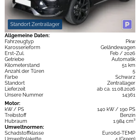
Standort Zentrallager
Allgemeine Daten:
Fahrzeugtyp
Pkw
Karosserieform
Geländewagen
Erst-Zul.
Feb / 2026
Getriebe
Automatik
Kilometerstand
51 km
Anzahl der Türen
5
Farbe
Schwarz
Standort
Zentrallager
Lieferzeit
ab ca. 11.08.2026
Unsere Nummer
14361
Motor:
kW / PS
140 kW / 190 PS
Treibstoff
Benzin
Hubraum
1.984 cm³
Umweltnormen:
Schadstoffklasse
Euro6d-TEMP
Umweltplakette
4 (Green)