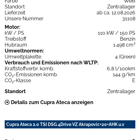
Farbe
Weiß
Standort
Zentrallager
Lieferzeit
ab ca. 12.08.2026
Unsere Nummer
31108
Motor:
kW / PS
110 kW / 150 PS
Treibstoff
Benzin
Hubraum
1.498 cm³
Umweltnormen:
Umweltplakette
4 (Green)
Verbrauch und Emissionen nach WLTP:
Kraftstoffverbr. komb.
6,8 l/100km
CO
-Emissionen komb.
144 g/km
2
CO
-Klasse
E
2
Standort
Zentrallager
Details zum Cupra Ateca anzeigen
Cupra Ateca 2.0 TSI DSG 4Drive VZ Akrapovic+20+AHK u.v