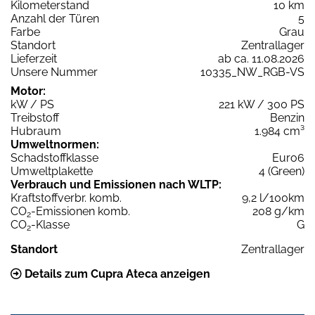
Kilometerstand
10 km
Anzahl der Türen
5
Farbe
Grau
Standort
Zentrallager
Lieferzeit
ab ca. 11.08.2026
Unsere Nummer
10335_NW_RGB-VS
Motor:
kW / PS
221 kW / 300 PS
Treibstoff
Benzin
Hubraum
1.984 cm³
Umweltnormen:
Schadstoffklasse
Euro6
Umweltplakette
4 (Green)
Verbrauch und Emissionen nach WLTP:
Kraftstoffverbr. komb.
9,2 l/100km
CO
-Emissionen komb.
208 g/km
2
CO
-Klasse
G
2
Standort
Zentrallager
Details zum Cupra Ateca anzeigen