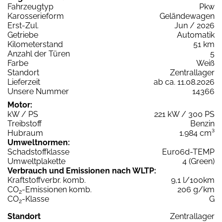
Fahrzeugtyp
Pkw
Karosserieform
Geländewagen
Erst-Zul.
Jun / 2026
Getriebe
Automatik
Kilometerstand
51 km
Anzahl der Türen
5
Farbe
Weiß
Standort
Zentrallager
Lieferzeit
ab ca. 11.08.2026
Unsere Nummer
14366
Motor:
kW / PS
221 kW / 300 PS
Treibstoff
Benzin
Hubraum
1.984 cm³
Umweltnormen:
Schadstoffklasse
Euro6d-TEMP
Umweltplakette
4 (Green)
Verbrauch und Emissionen nach WLTP:
Kraftstoffverbr. komb.
9,1 l/100km
CO
-Emissionen komb.
206 g/km
2
CO
-Klasse
G
2
Standort
Zentrallager