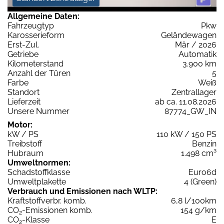
Allgemeine Daten:
Fahrzeugtyp
Pkw
Karosserieform
Geländewagen
Erst-Zul.
Mär / 2026
Getriebe
Automatik
Kilometerstand
3.900 km
Anzahl der Türen
5
Farbe
Weiß
Standort
Zentrallager
Lieferzeit
ab ca. 11.08.2026
Unsere Nummer
87774_GW_IN
Motor:
kW / PS
110 kW / 150 PS
Treibstoff
Benzin
Hubraum
1.498 cm³
Umweltnormen:
Schadstoffklasse
Euro6d
Umweltplakette
4 (Green)
Verbrauch und Emissionen nach WLTP:
Kraftstoffverbr. komb.
6,8 l/100km
CO
-Emissionen komb.
154 g/km
2
CO
-Klasse
E
2