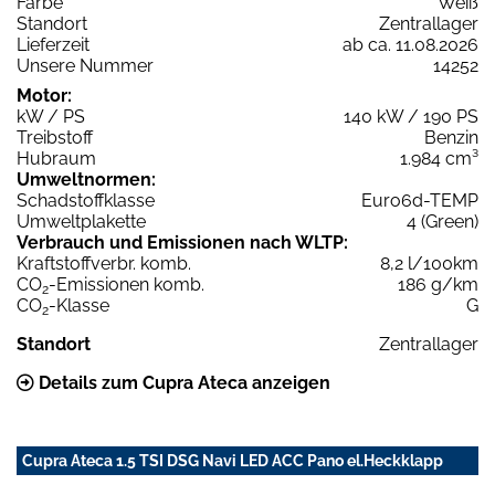
Farbe
Weiß
Standort
Zentrallager
Lieferzeit
ab ca. 11.08.2026
Unsere Nummer
14252
Motor:
kW / PS
140 kW / 190 PS
Treibstoff
Benzin
Hubraum
1.984 cm³
Umweltnormen:
Schadstoffklasse
Euro6d-TEMP
Umweltplakette
4 (Green)
Verbrauch und Emissionen nach WLTP:
Kraftstoffverbr. komb.
8,2 l/100km
CO
-Emissionen komb.
186 g/km
2
CO
-Klasse
G
2
Standort
Zentrallager
Details zum Cupra Ateca anzeigen
Cupra Ateca 1.5 TSI DSG Navi LED ACC Pano el.Heckklapp