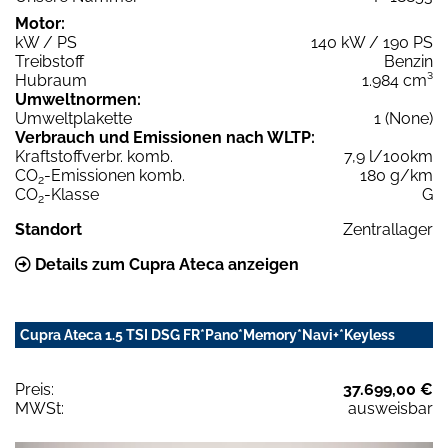
Motor:
kW / PS
140 kW / 190 PS
Treibstoff
Benzin
Hubraum
1.984 cm³
Umweltnormen:
Umweltplakette
1 (None)
Verbrauch und Emissionen nach WLTP:
Kraftstoffverbr. komb.
7,9 l/100km
CO
-Emissionen komb.
180 g/km
2
CO
-Klasse
G
2
Standort
Zentrallager
Details zum Cupra Ateca anzeigen
Cupra Ateca 1.5 TSI DSG FR*Pano*Memory*Navi+*Keyless
Preis:
37.699,00 €
MWSt:
ausweisbar