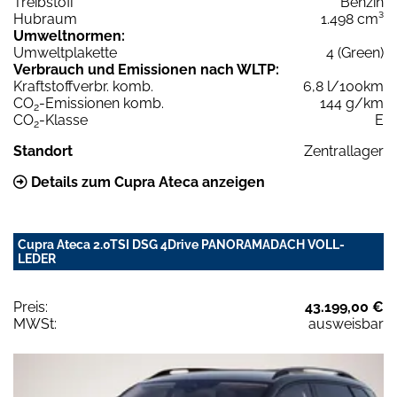
Treibstoff
Benzin
Hubraum
1.498 cm³
Umweltnormen:
Umweltplakette
4 (Green)
Verbrauch und Emissionen nach WLTP:
Kraftstoffverbr. komb.
6,8 l/100km
CO
-Emissionen komb.
144 g/km
2
CO
-Klasse
E
2
Standort
Zentrallager
Details zum Cupra Ateca anzeigen
Cupra Ateca 2.0TSI DSG 4Drive PANORAMADACH VOLL-
LEDER
Preis:
43.199,00 €
MWSt:
ausweisbar