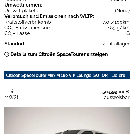
Umweltnormen:
Umweltplakette
1 (None)
Verbrauch und Emissionen nach WLTP:
Kraftstoffverbr. komb.
7,0 l/100km
CO
-Emissionen komb.
185 g/km
2
CO
-Klasse
G
2
Standort
Zentrallager
Details zum Citroën SpaceTourer anzeigen
Citroën SpaceTourer Max M 180 VIP Lounge! SOFORT Lieferb
Preis:
50.599,00 €
MWSt:
ausweisbar