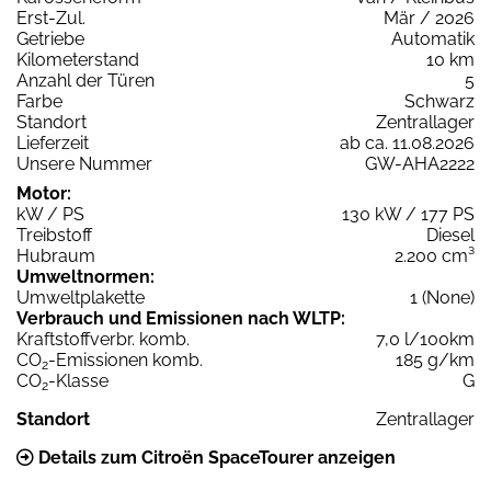
Erst-Zul.
Mär / 2026
Getriebe
Automatik
Kilometerstand
10 km
Anzahl der Türen
5
Farbe
Schwarz
Standort
Zentrallager
Lieferzeit
ab ca. 11.08.2026
Unsere Nummer
GW-AHA2222
Motor:
kW / PS
130 kW / 177 PS
Treibstoff
Diesel
Hubraum
2.200 cm³
Umweltnormen:
Umweltplakette
1 (None)
Verbrauch und Emissionen nach WLTP:
Kraftstoffverbr. komb.
7,0 l/100km
CO
-Emissionen komb.
185 g/km
2
CO
-Klasse
G
2
Standort
Zentrallager
Details zum Citroën SpaceTourer anzeigen