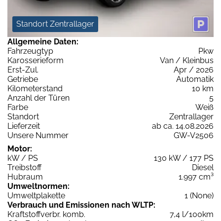
Standort Zentrallager
Allgemeine Daten:
Fahrzeugtyp
Pkw
Karosserieform
Van / Kleinbus
Erst-Zul.
Apr / 2026
Getriebe
Automatik
Kilometerstand
10 km
Anzahl der Türen
5
Farbe
Weiß
Standort
Zentrallager
Lieferzeit
ab ca. 14.08.2026
Unsere Nummer
GW-V2506
Motor:
kW / PS
130 kW / 177 PS
Treibstoff
Diesel
Hubraum
1.997 cm³
Umweltnormen:
Umweltplakette
1 (None)
Verbrauch und Emissionen nach WLTP:
Kraftstoffverbr. komb.
7,4 l/100km