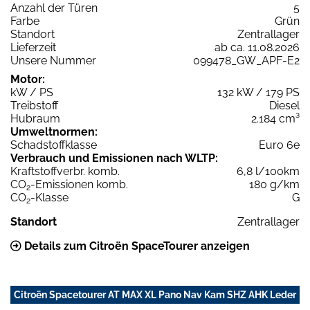
Anzahl der Türen
5
Farbe
Grün
Standort
Zentrallager
Lieferzeit
ab ca. 11.08.2026
Unsere Nummer
099478_GW_APF-E2
Motor:
kW / PS
132 kW / 179 PS
Treibstoff
Diesel
Hubraum
2.184 cm³
Umweltnormen:
Schadstoffklasse
Euro 6e
Verbrauch und Emissionen nach WLTP:
Kraftstoffverbr. komb.
6,8 l/100km
CO
-Emissionen komb.
180 g/km
2
CO
-Klasse
G
2
Standort
Zentrallager
Details zum Citroën SpaceTourer anzeigen
Citroën Spacetourer AT MAX XL Pano Nav Kam SHZ AHK Leder