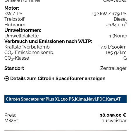
Unsere Nummer
GW-V4054
Motor:
kW / PS
132 kW / 179 PS
Treibstoff
Diesel
Hubraum
2.184 cm³
Umweltnormen:
Umweltplakette
1 (None)
Verbrauch und Emissionen nach WLTP:
Kraftstoffverbr. komb.
7,0 l/100km
CO
-Emissionen komb.
185 g/km
2
CO
-Klasse
G
2
Standort
Zentrallager
Details zum Citroën SpaceTourer anzeigen
Citroën Spacetourer Plus XL 180 PS,Klima,Navi,PDC,Kam,AT
Preis:
38.099,00 €
MWSt:
ausweisbar