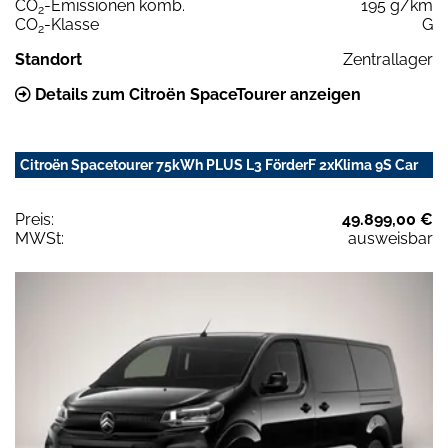
CO
-Emissionen komb.
195 g/km
2
CO
-Klasse
G
2
Standort
Zentrallager
Details zum Citroën SpaceTourer anzeigen
Citroën Spacetourer 75kWh PLUS L3 FörderF 2xKlima 9S Car
Preis:
49.899,00 €
MWSt:
ausweisbar