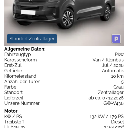
Standort Zentrallager
Allgemeine Daten:
Fahrzeugtyp
Pkw
Karosserieform
Van / Kleinbus
Erst-Zul.
Jul / 2026
Getriebe
Automatik
Kilometerstand
10 km
Anzahl der Türen
5
Farbe
Grau
Standort
Zentrallager
Lieferzeit
ab ca. 07.12.2026
Unsere Nummer
GW-V436
Motor:
kW / PS
132 kW / 179 PS
Treibstoff
Diesel
Hubraum
2.184 cm³