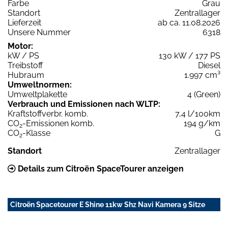
Farbe
Grau
Standort
Zentrallager
Lieferzeit
ab ca. 11.08.2026
Unsere Nummer
6318
Motor:
kW / PS
130 kW / 177 PS
Treibstoff
Diesel
Hubraum
1.997 cm³
Umweltnormen:
Umweltplakette
4 (Green)
Verbrauch und Emissionen nach WLTP:
Kraftstoffverbr. komb.
7,4 l/100km
CO
-Emissionen komb.
194 g/km
2
CO
-Klasse
G
2
Standort
Zentrallager
Details zum Citroën SpaceTourer anzeigen
Citroën Spacetourer E Shine 11kw Shz Navi Kamera 9 Sitze