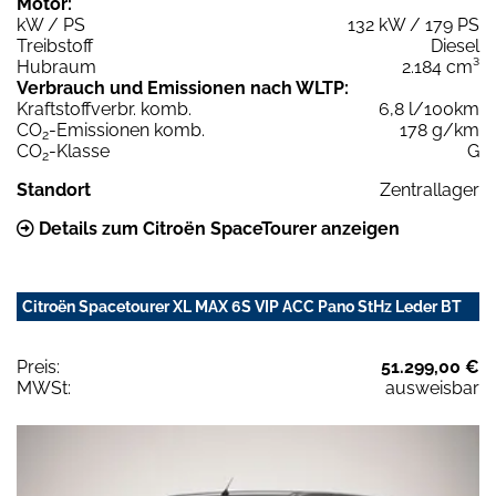
Motor:
kW / PS
132 kW / 179 PS
Treibstoff
Diesel
Hubraum
2.184 cm³
Verbrauch und Emissionen nach WLTP:
Kraftstoffverbr. komb.
6,8 l/100km
CO
-Emissionen komb.
178 g/km
2
CO
-Klasse
G
2
Standort
Zentrallager
Details zum Citroën SpaceTourer anzeigen
Citroën Spacetourer XL MAX 6S VIP ACC Pano StHz Leder BT
Preis:
51.299,00 €
MWSt:
ausweisbar