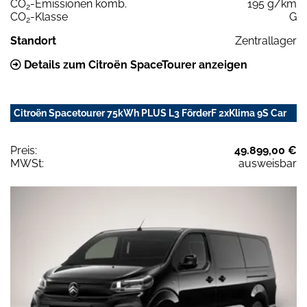
CO
-Emissionen komb.
195 g/km
2
CO
-Klasse
G
2
Standort
Zentrallager
Details zum Citroën SpaceTourer anzeigen
Citroën Spacetourer 75kWh PLUS L3 FörderF 2xKlima 9S Car
Preis:
49.899,00 €
MWSt:
ausweisbar