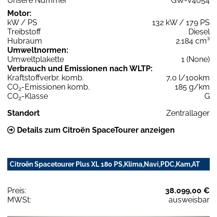
Unsere Nummer
GW-V4054
Motor:
kW / PS
132 kW / 179 PS
Treibstoff
Diesel
Hubraum
2.184 cm³
Umweltnormen:
Umweltplakette
1 (None)
Verbrauch und Emissionen nach WLTP:
Kraftstoffverbr. komb.
7,0 l/100km
CO
-Emissionen komb.
185 g/km
2
CO
-Klasse
G
2
Standort
Zentrallager
Details zum Citroën SpaceTourer anzeigen
Citroën Spacetourer Plus XL 180 PS,Klima,Navi,PDC,Kam,AT
Preis:
38.099,00 €
MWSt:
ausweisbar