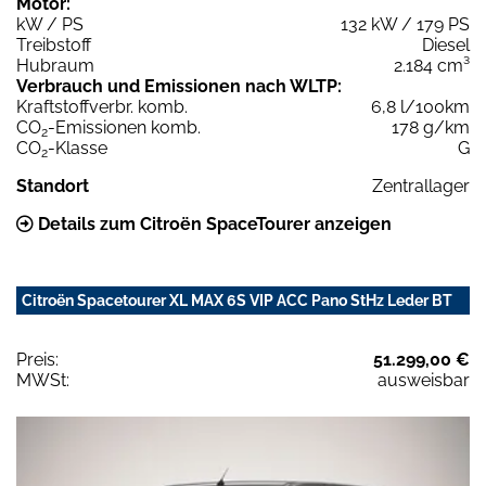
Motor:
kW / PS
132 kW / 179 PS
Treibstoff
Diesel
Hubraum
2.184 cm³
Verbrauch und Emissionen nach WLTP:
Kraftstoffverbr. komb.
6,8 l/100km
CO
-Emissionen komb.
178 g/km
2
CO
-Klasse
G
2
Standort
Zentrallager
Details zum Citroën SpaceTourer anzeigen
Citroën Spacetourer XL MAX 6S VIP ACC Pano StHz Leder BT
Preis:
51.299,00 €
MWSt:
ausweisbar