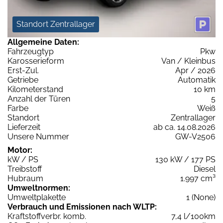
Standort Zentrallager
Allgemeine Daten:
Fahrzeugtyp
Pkw
Karosserieform
Van / Kleinbus
Erst-Zul.
Apr / 2026
Getriebe
Automatik
Kilometerstand
10 km
Anzahl der Türen
5
Farbe
Weiß
Standort
Zentrallager
Lieferzeit
ab ca. 14.08.2026
Unsere Nummer
GW-V2506
Motor:
kW / PS
130 kW / 177 PS
Treibstoff
Diesel
Hubraum
1.997 cm³
Umweltnormen:
Umweltplakette
1 (None)
Verbrauch und Emissionen nach WLTP:
Kraftstoffverbr. komb.
7,4 l/100km