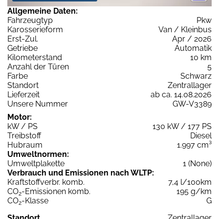
Allgemeine Daten:
Fahrzeugtyp
Pkw
Karosserieform
Van / Kleinbus
Erst-Zul.
Apr / 2026
Getriebe
Automatik
Kilometerstand
10 km
Anzahl der Türen
5
Farbe
Schwarz
Standort
Zentrallager
Lieferzeit
ab ca. 14.08.2026
Unsere Nummer
GW-V3389
Motor:
kW / PS
130 kW / 177 PS
Treibstoff
Diesel
Hubraum
1.997 cm³
Umweltnormen:
Umweltplakette
1 (None)
Verbrauch und Emissionen nach WLTP:
Kraftstoffverbr. komb.
7,4 l/100km
CO
-Emissionen komb.
195 g/km
2
CO
-Klasse
G
2
Standort
Zentrallager