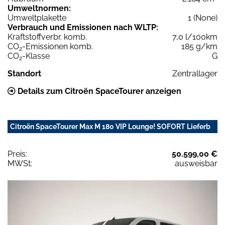
Umweltnormen:
Umweltplakette
1 (None)
Verbrauch und Emissionen nach WLTP:
Kraftstoffverbr. komb.
7,0 l/100km
CO
-Emissionen komb.
185 g/km
2
CO
-Klasse
G
2
Standort
Zentrallager
Details zum Citroën SpaceTourer anzeigen
Citroën SpaceTourer Max M 180 VIP Lounge! SOFORT Lieferb
Preis:
50.599,00 €
MWSt:
ausweisbar