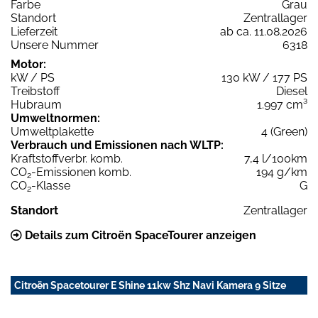
Farbe
Grau
Standort
Zentrallager
Lieferzeit
ab ca. 11.08.2026
Unsere Nummer
6318
Motor:
kW / PS
130 kW / 177 PS
Treibstoff
Diesel
Hubraum
1.997 cm³
Umweltnormen:
Umweltplakette
4 (Green)
Verbrauch und Emissionen nach WLTP:
Kraftstoffverbr. komb.
7,4 l/100km
CO
-Emissionen komb.
194 g/km
2
CO
-Klasse
G
2
Standort
Zentrallager
Details zum Citroën SpaceTourer anzeigen
Citroën Spacetourer E Shine 11kw Shz Navi Kamera 9 Sitze