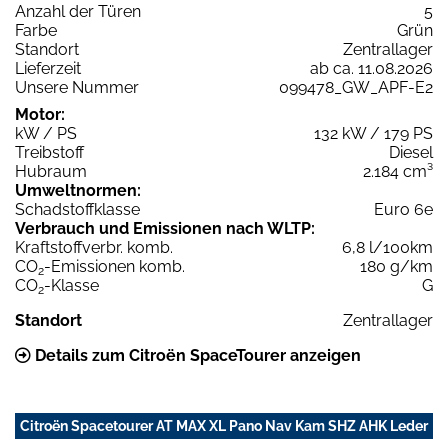
Anzahl der Türen
5
Farbe
Grün
Standort
Zentrallager
Lieferzeit
ab ca. 11.08.2026
Unsere Nummer
099478_GW_APF-E2
Motor:
kW / PS
132 kW / 179 PS
Treibstoff
Diesel
Hubraum
2.184 cm³
Umweltnormen:
Schadstoffklasse
Euro 6e
Verbrauch und Emissionen nach WLTP:
Kraftstoffverbr. komb.
6,8 l/100km
CO
-Emissionen komb.
180 g/km
2
CO
-Klasse
G
2
Standort
Zentrallager
Details zum Citroën SpaceTourer anzeigen
Citroën Spacetourer AT MAX XL Pano Nav Kam SHZ AHK Leder