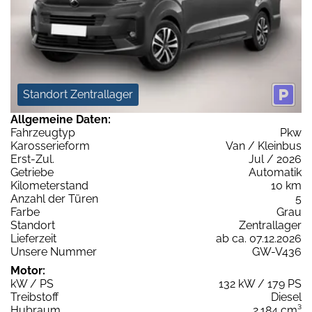
Standort Zentrallager
Allgemeine Daten:
Fahrzeugtyp
Pkw
Karosserieform
Van / Kleinbus
Erst-Zul.
Jul / 2026
Getriebe
Automatik
Kilometerstand
10 km
Anzahl der Türen
5
Farbe
Grau
Standort
Zentrallager
Lieferzeit
ab ca. 07.12.2026
Unsere Nummer
GW-V436
Motor:
kW / PS
132 kW / 179 PS
Treibstoff
Diesel
Hubraum
2.184 cm³