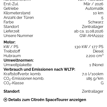
Erst-Zul.
Mär / 2026
Getriebe
Automatik
Kilometerstand
10 km
Anzahl der Türen
5
Farbe
Schwarz
Standort
Zentrallager
Lieferzeit
ab ca. 11.08.2026
Unsere Nummer
GW-AHA2222
Motor:
kW / PS
130 kW / 177 PS
Treibstoff
Diesel
Hubraum
2.200 cm³
Umweltnormen:
Umweltplakette
1 (None)
Verbrauch und Emissionen nach WLTP:
Kraftstoffverbr. komb.
7,0 l/100km
CO
-Emissionen komb.
185 g/km
2
CO
-Klasse
G
2
Standort
Zentrallager
Details zum Citroën SpaceTourer anzeigen