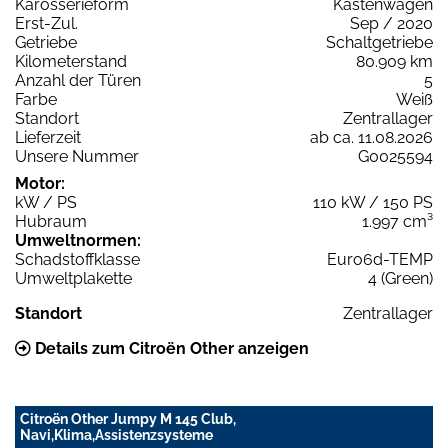
Karosserieform
Kastenwagen
Erst-Zul.
Sep / 2020
Getriebe
Schaltgetriebe
Kilometerstand
80.909 km
Anzahl der Türen
5
Farbe
Weiß
Standort
Zentrallager
Lieferzeit
ab ca. 11.08.2026
Unsere Nummer
G0025594
Motor:
kW / PS
110 kW / 150 PS
Hubraum
1.997 cm³
Umweltnormen:
Schadstoffklasse
Euro6d-TEMP
Umweltplakette
4 (Green)
Standort
Zentrallager
Details zum Citroën Other anzeigen
Citroën Other Jumpy M 145 Club,
Navi,Klima,Assistenzsysteme