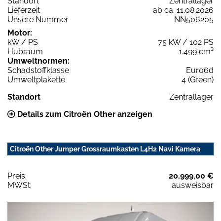
Standort
Zentrallager
Lieferzeit
ab ca. 11.08.2026
Unsere Nummer
NN506205
Motor:
kW / PS
75 kW / 102 PS
Hubraum
1.499 cm³
Umweltnormen:
Schadstoffklasse
Euro6d
Umweltplakette
4 (Green)
Standort
Zentrallager
Details zum Citroën Other anzeigen
Citroën Other Jumper Grossraumkasten L4H2 Navi Kamera
Preis:
20.999,00 €
MWSt:
ausweisbar