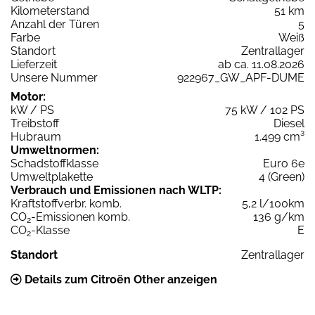
Kilometerstand
51 km
Anzahl der Türen
5
Farbe
Weiß
Standort
Zentrallager
Lieferzeit
ab ca. 11.08.2026
Unsere Nummer
922967_GW_APF-DUME
Motor:
kW / PS
75 kW / 102 PS
Treibstoff
Diesel
Hubraum
1.499 cm³
Umweltnormen:
Schadstoffklasse
Euro 6e
Umweltplakette
4 (Green)
Verbrauch und Emissionen nach WLTP:
Kraftstoffverbr. komb.
5,2 l/100km
CO
-Emissionen komb.
136 g/km
2
CO
-Klasse
E
2
Standort
Zentrallager
Details zum Citroën Other anzeigen