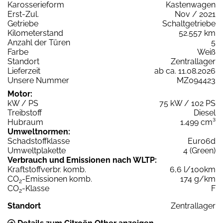
Karosserieform
Kastenwagen
Erst-Zul.
Nov / 2021
Getriebe
Schaltgetriebe
Kilometerstand
52.557 km
Anzahl der Türen
5
Farbe
Weiß
Standort
Zentrallager
Lieferzeit
ab ca. 11.08.2026
Unsere Nummer
MZ094423
Motor:
kW / PS
75 kW / 102 PS
Treibstoff
Diesel
Hubraum
1.499 cm³
Umweltnormen:
Schadstoffklasse
Euro6d
Umweltplakette
4 (Green)
Verbrauch und Emissionen nach WLTP:
Kraftstoffverbr. komb.
6,6 l/100km
CO
-Emissionen komb.
174 g/km
2
CO
-Klasse
F
2
Standort
Zentrallager