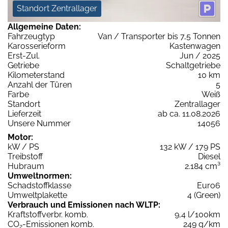
Standort Zentrallager
Allgemeine Daten:
Fahrzeugtyp
Van / Transporter bis 7,5 Tonnen
Karosserieform
Kastenwagen
Erst-Zul.
Jun / 2025
Getriebe
Schaltgetriebe
Kilometerstand
10 km
Anzahl der Türen
5
Farbe
Weiß
Standort
Zentrallager
Lieferzeit
ab ca. 11.08.2026
Unsere Nummer
14056
Motor:
kW / PS
132 kW / 179 PS
Treibstoff
Diesel
Hubraum
2.184 cm³
Umweltnormen:
Schadstoffklasse
Euro6
Umweltplakette
4 (Green)
Verbrauch und Emissionen nach WLTP:
Kraftstoffverbr. komb.
9,4 l/100km
CO
-Emissionen komb.
249 g/km
2