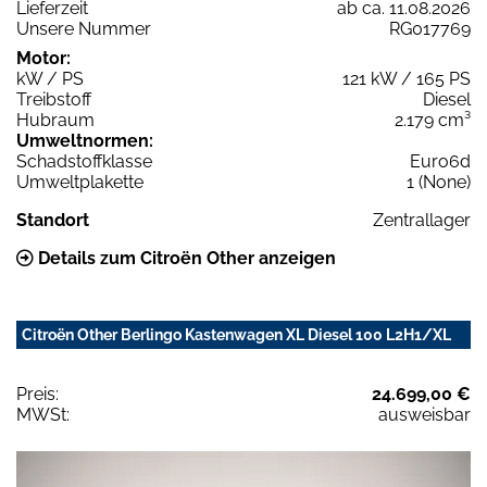
Lieferzeit
ab ca. 11.08.2026
Unsere Nummer
RG017769
Motor:
kW / PS
121 kW / 165 PS
Treibstoff
Diesel
Hubraum
2.179 cm³
Umweltnormen:
Schadstoffklasse
Euro6d
Umweltplakette
1 (None)
Standort
Zentrallager
Details zum Citroën Other anzeigen
Citroën Other Berlingo Kastenwagen XL Diesel 100 L2H1/XL
Preis:
24.699,00 €
MWSt:
ausweisbar