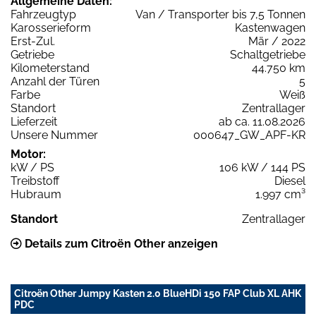
Allgemeine Daten:
Fahrzeugtyp
Van / Transporter bis 7,5 Tonnen
Karosserieform
Kastenwagen
Erst-Zul.
Mär / 2022
Getriebe
Schaltgetriebe
Kilometerstand
44.750 km
Anzahl der Türen
5
Farbe
Weiß
Standort
Zentrallager
Lieferzeit
ab ca. 11.08.2026
Unsere Nummer
000647_GW_APF-KR
Motor:
kW / PS
106 kW / 144 PS
Treibstoff
Diesel
Hubraum
1.997 cm³
Standort
Zentrallager
Details zum Citroën Other anzeigen
Citroën Other Jumpy Kasten 2.0 BlueHDi 150 FAP Club XL AHK
PDC