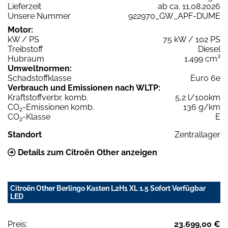
Lieferzeit
ab ca. 11.08.2026
Unsere Nummer
922970_GW_APF-DUME
Motor:
kW / PS
75 kW / 102 PS
Treibstoff
Diesel
Hubraum
1.499 cm³
Umweltnormen:
Schadstoffklasse
Euro 6e
Verbrauch und Emissionen nach WLTP:
Kraftstoffverbr. komb.
5,2 l/100km
CO
-Emissionen komb.
136 g/km
2
CO
-Klasse
E
2
Standort
Zentrallager
Details zum Citroën Other anzeigen
Citroën Other Berlingo Kasten L2H1 XL 1.5 Sofort Verfügbar
LED
Preis:
23.699,00 €