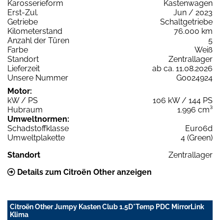
Karosserieform
Kastenwagen
Erst-Zul.
Jun / 2023
Getriebe
Schaltgetriebe
Kilometerstand
76.000 km
Anzahl der Türen
5
Farbe
Weiß
Standort
Zentrallager
Lieferzeit
ab ca. 11.08.2026
Unsere Nummer
G0024924
Motor:
kW / PS
106 kW / 144 PS
Hubraum
1.996 cm³
Umweltnormen:
Schadstoffklasse
Euro6d
Umweltplakette
4 (Green)
Standort
Zentrallager
Details zum Citroën Other anzeigen
Citroën Other Jumpy Kasten Club 1.5D*Temp PDC MirrorLink
Klima