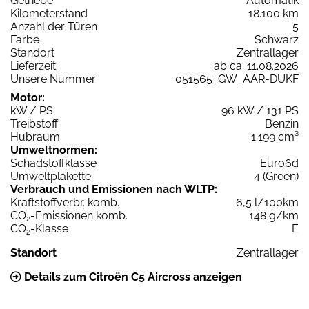
Getriebe
Automatik
Kilometerstand
18.100 km
Anzahl der Türen
5
Farbe
Schwarz
Standort
Zentrallager
Lieferzeit
ab ca. 11.08.2026
Unsere Nummer
051565_GW_AAR-DUKF
Motor:
kW / PS
96 kW / 131 PS
Treibstoff
Benzin
Hubraum
1.199 cm³
Umweltnormen:
Schadstoffklasse
Euro6d
Umweltplakette
4 (Green)
Verbrauch und Emissionen nach WLTP:
Kraftstoffverbr. komb.
6,5 l/100km
CO
-Emissionen komb.
148 g/km
2
CO
-Klasse
E
2
Standort
Zentrallager
Details zum Citroën C5 Aircross anzeigen