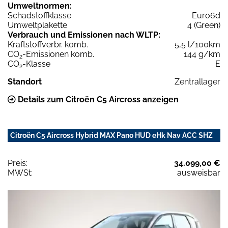
Umweltnormen:
Schadstoffklasse
Euro6d
Umweltplakette
4 (Green)
Verbrauch und Emissionen nach WLTP:
Kraftstoffverbr. komb.
5,5 l/100km
CO
-Emissionen komb.
144 g/km
2
CO
-Klasse
E
2
Standort
Zentrallager
Details zum Citroën C5 Aircross anzeigen
Citroën C5 Aircross Hybrid MAX Pano HUD eHk Nav ACC SHZ
Preis:
34.099,00 €
MWSt:
ausweisbar