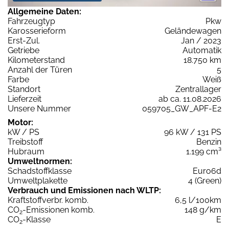
Allgemeine Daten:
Fahrzeugtyp
Pkw
Karosserieform
Geländewagen
Erst-Zul.
Jan / 2023
Getriebe
Automatik
Kilometerstand
18.750 km
Anzahl der Türen
5
Farbe
Weiß
Standort
Zentrallager
Lieferzeit
ab ca. 11.08.2026
Unsere Nummer
059705_GW_APF-E2
Motor:
kW / PS
96 kW / 131 PS
Treibstoff
Benzin
Hubraum
1.199 cm³
Umweltnormen:
Schadstoffklasse
Euro6d
Umweltplakette
4 (Green)
Verbrauch und Emissionen nach WLTP:
Kraftstoffverbr. komb.
6,5 l/100km
CO
-Emissionen komb.
148 g/km
2
CO
-Klasse
E
2