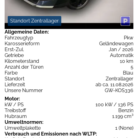
Standort Zentrallager
Allgemeine Daten:
Fahrzeugtyp
Pkw
Karosserieform
Geländewagen
Erst-Zul.
Jan / 2026
Getriebe
Automatik
Kilometerstand
10 km
Anzahl der Türen
5
Farbe
Blau
Standort
Zentrallager
Lieferzeit
ab ca. 11.08.2026
Unsere Nummer
GW-KOS336
Motor:
kW / PS
100 kW / 136 PS
Treibstoff
Benzin
Hubraum
1.199 cm³
Umweltnormen:
Umweltplakette
1 (None)
Verbrauch und Emissionen nach WLTP: