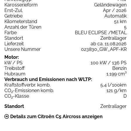
Karosserieform
Geländewagen
Erst-Zul.
Apr / 2026
Getriebe
Automatik
Kilometerstand
51 km
Anzahl der Türen
5
Farbe
BLEU ECLIPSE /METAL
Standort
Zentrallager
Lieferzeit
ab ca. 11.08.2026
Unsere Nummer
023830_GW_APF-KR
Motor:
kW / PS
100 kW / 136 PS
Treibstoff
Benzin
Hubraum
1.199 cm³
Verbrauch und Emissionen nach WLTP:
Kraftstoffverbr. komb.
5,4 l/100km
CO
-Emissionen komb.
121 g/km
2
CO
-Klasse
D
2
Standort
Zentrallager
Details zum Citroën C5 Aircross anzeigen