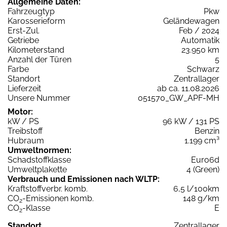
Allgemeine Daten:
Fahrzeugtyp
Pkw
Karosserieform
Geländewagen
Erst-Zul.
Feb / 2024
Getriebe
Automatik
Kilometerstand
23.950 km
Anzahl der Türen
5
Farbe
Schwarz
Standort
Zentrallager
Lieferzeit
ab ca. 11.08.2026
Unsere Nummer
051570_GW_APF-MH
Motor:
kW / PS
96 kW / 131 PS
Treibstoff
Benzin
Hubraum
1.199 cm³
Umweltnormen:
Schadstoffklasse
Euro6d
Umweltplakette
4 (Green)
Verbrauch und Emissionen nach WLTP:
Kraftstoffverbr. komb.
6,5 l/100km
CO
-Emissionen komb.
148 g/km
2
CO
-Klasse
E
2
Standort
Zentrallager