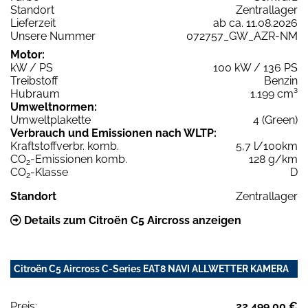
Standort
Zentrallager
Lieferzeit
ab ca. 11.08.2026
Unsere Nummer
072757_GW_AZR-NM
Motor:
kW / PS
100 kW / 136 PS
Treibstoff
Benzin
Hubraum
1.199 cm³
Umweltnormen:
Umweltplakette
4 (Green)
Verbrauch und Emissionen nach WLTP:
Kraftstoffverbr. komb.
5,7 l/100km
CO
-Emissionen komb.
128 g/km
2
CO
-Klasse
D
2
Standort
Zentrallager
Details zum Citroën C5 Aircross anzeigen
Citroën C5 Aircross C-Series EAT8 NAVI ALLWETTER KAMERA
Preis:
22.499,00 €