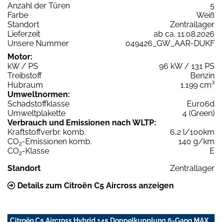
Anzahl der Türen
5
Farbe
Weiß
Standort
Zentrallager
Lieferzeit
ab ca. 11.08.2026
Unsere Nummer
049426_GW_AAR-DUKF
Motor:
kW / PS
96 kW / 131 PS
Treibstoff
Benzin
Hubraum
1.199 cm³
Umweltnormen:
Schadstoffklasse
Euro6d
Umweltplakette
4 (Green)
Verbrauch und Emissionen nach WLTP:
Kraftstoffverbr. komb.
6,2 l/100km
CO
-Emissionen komb.
140 g/km
2
CO
-Klasse
E
2
Standort
Zentrallager
Details zum Citroën C5 Aircross anzeigen
Citroën C5 Aircross Hybrid 145 Doppelkupplung 6-Gang MAX