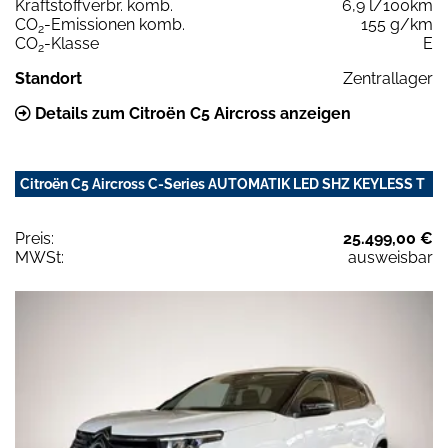
Kraftstoffverbr. komb.
6,9 l/100km
CO
-Emissionen komb.
155 g/km
2
CO
-Klasse
E
2
Standort
Zentrallager
Details zum Citroën C5 Aircross anzeigen
Citroën C5 Aircross C-Series AUTOMATIK LED SHZ KEYLESS T
Preis:
25.499,00 €
MWSt:
ausweisbar