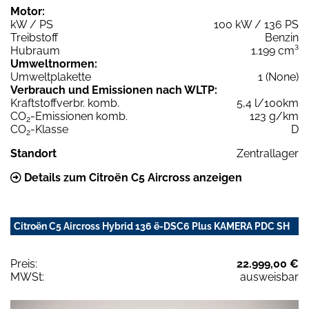
Motor:
kW / PS
100 kW / 136 PS
Treibstoff
Benzin
Hubraum
1.199 cm³
Umweltnormen:
Umweltplakette
1 (None)
Verbrauch und Emissionen nach WLTP:
Kraftstoffverbr. komb.
5,4 l/100km
CO
-Emissionen komb.
123 g/km
2
CO
-Klasse
D
2
Standort
Zentrallager
Details zum Citroën C5 Aircross anzeigen
Citroën C5 Aircross Hybrid 136 ë-DSC6 Plus KAMERA PDC SH
Preis:
22.999,00 €
MWSt:
ausweisbar