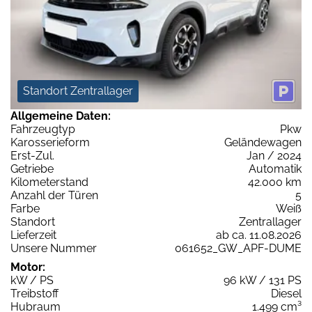
Standort Zentrallager
Allgemeine Daten:
Fahrzeugtyp
Pkw
Karosserieform
Geländewagen
Erst-Zul.
Jan / 2024
Getriebe
Automatik
Kilometerstand
42.000 km
Anzahl der Türen
5
Farbe
Weiß
Standort
Zentrallager
Lieferzeit
ab ca. 11.08.2026
Unsere Nummer
061652_GW_APF-DUME
Motor:
kW / PS
96 kW / 131 PS
Treibstoff
Diesel
Hubraum
1.499 cm³