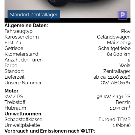
Standort Zentrallager
Allgemeine Daten:
Fahrzeugtyp
Pkw
Karosserieform
Geländewagen
Erst-Zul.
Mai / 2019
Getriebe
Schaltgetriebe
Kilometerstand
84.600 km
Anzahl der Türen
5
Farbe
Weiß
Standort
Zentrallager
Lieferzeit
ab ca. 11.08.2026
Unsere Nummer
GW-ABO1161
Motor:
kW / PS
96 kW / 131 PS
Treibstoff
Benzin
Hubraum
1.199 cm³
Umweltnormen:
Schadstoffklasse
Euro6d-TEMP
Umweltplakette
1 (None)
Verbrauch und Emissionen nach WLTP: