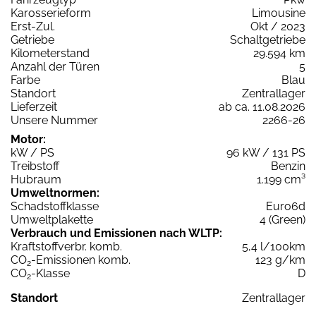
Karosserieform
Limousine
Erst-Zul.
Okt / 2023
Getriebe
Schaltgetriebe
Kilometerstand
29.594 km
Anzahl der Türen
5
Farbe
Blau
Standort
Zentrallager
Lieferzeit
ab ca. 11.08.2026
Unsere Nummer
2266-26
Motor:
kW / PS
96 kW / 131 PS
Treibstoff
Benzin
Hubraum
1.199 cm³
Umweltnormen:
Schadstoffklasse
Euro6d
Umweltplakette
4 (Green)
Verbrauch und Emissionen nach WLTP:
Kraftstoffverbr. komb.
5,4 l/100km
CO
-Emissionen komb.
123 g/km
2
CO
-Klasse
D
2
Standort
Zentrallager