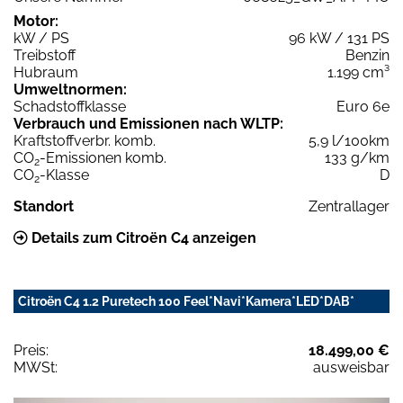
Motor:
kW / PS
96 kW / 131 PS
Treibstoff
Benzin
Hubraum
1.199 cm³
Umweltnormen:
Schadstoffklasse
Euro 6e
Verbrauch und Emissionen nach WLTP:
Kraftstoffverbr. komb.
5,9 l/100km
CO
-Emissionen komb.
133 g/km
2
CO
-Klasse
D
2
Standort
Zentrallager
Details zum Citroën C4 anzeigen
Citroën C4 1.2 Puretech 100 Feel*Navi*Kamera*LED*DAB*
Preis:
18.499,00 €
MWSt:
ausweisbar