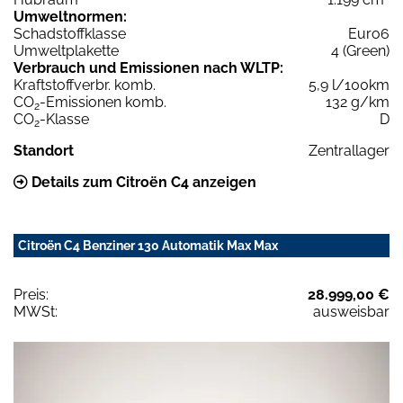
Umweltnormen:
Schadstoffklasse
Euro6
Umweltplakette
4 (Green)
Verbrauch und Emissionen nach WLTP:
Kraftstoffverbr. komb.
5,9 l/100km
CO
-Emissionen komb.
132 g/km
2
CO
-Klasse
D
2
Standort
Zentrallager
Details zum Citroën C4 anzeigen
Citroën C4 Benziner 130 Automatik Max Max
Preis:
28.999,00 €
MWSt:
ausweisbar