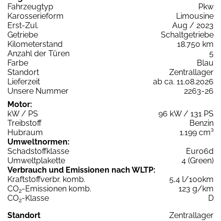
Fahrzeugtyp
Pkw
Karosserieform
Limousine
Erst-Zul.
Aug / 2023
Getriebe
Schaltgetriebe
Kilometerstand
18.750 km
Anzahl der Türen
5
Farbe
Blau
Standort
Zentrallager
Lieferzeit
ab ca. 11.08.2026
Unsere Nummer
2263-26
Motor:
kW / PS
96 kW / 131 PS
Treibstoff
Benzin
Hubraum
1.199 cm³
Umweltnormen:
Schadstoffklasse
Euro6d
Umweltplakette
4 (Green)
Verbrauch und Emissionen nach WLTP:
Kraftstoffverbr. komb.
5,4 l/100km
CO
-Emissionen komb.
123 g/km
2
CO
-Klasse
D
2
Standort
Zentrallager