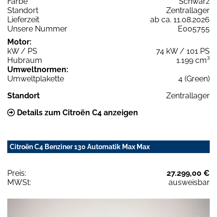
Farbe
Schwarz
Standort
Zentrallager
Lieferzeit
ab ca. 11.08.2026
Unsere Nummer
E005755
Motor:
kW / PS
74 kW / 101 PS
Hubraum
1.199 cm³
Umweltnormen:
Umweltplakette
4 (Green)
Standort
Zentrallager
Details zum Citroën C4 anzeigen
Citroën C4 Benziner 130 Automatik Max Max
Preis:
27.299,00 €
MWSt:
ausweisbar