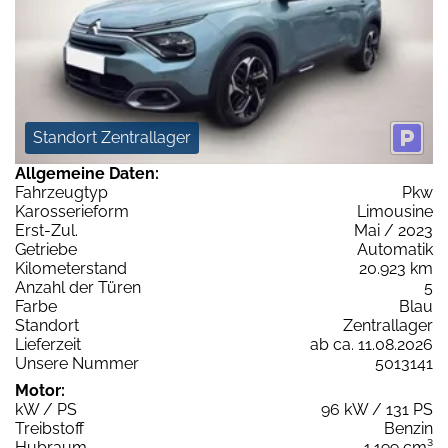
Standort Zentrallager
Allgemeine Daten:
Fahrzeugtyp
Pkw
Karosserieform
Limousine
Erst-Zul.
Mai / 2023
Getriebe
Automatik
Kilometerstand
20.923 km
Anzahl der Türen
5
Farbe
Blau
Standort
Zentrallager
Lieferzeit
ab ca. 11.08.2026
Unsere Nummer
5013141
Motor:
kW / PS
96 kW / 131 PS
Treibstoff
Benzin
Hubraum
1.199 cm³