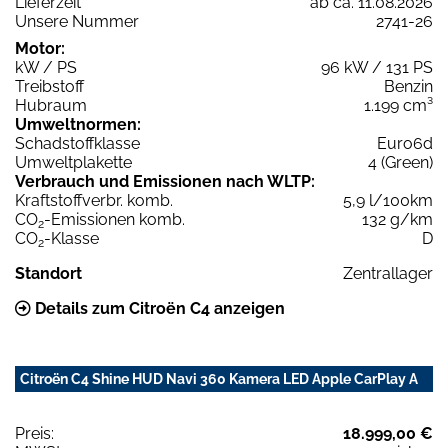
Lieferzeit
ab ca. 11.08.2026
Unsere Nummer
2741-26
Motor:
kW / PS
96 kW / 131 PS
Treibstoff
Benzin
Hubraum
1.199 cm³
Umweltnormen:
Schadstoffklasse
Euro6d
Umweltplakette
4 (Green)
Verbrauch und Emissionen nach WLTP:
Kraftstoffverbr. komb.
5,9 l/100km
CO
-Emissionen komb.
132 g/km
2
CO
-Klasse
D
2
Standort
Zentrallager
Details zum Citroën C4 anzeigen
Citroën C4 Shine HUD Navi 360 Kamera LED Apple CarPlay A
Preis:
18.999,00 €