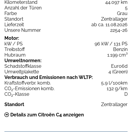
Kilometerstand
44.097 km
Anzahl der Türen
5
Farbe
Grau
Standort
Zentrallager
Lieferzeit
ab ca. 11.08.2026
Unsere Nummer
2254-26
Motor:
kW / PS
96 kW / 131 PS
Treibstoff
Benzin
Hubraum
1.199 cm³
Umweltnormen:
Schadstoffklasse
Euro6d
Umweltplakette
4 (Green)
Verbrauch und Emissionen nach WLTP:
Kraftstoffverbr. komb.
5,9 l/100km
CO
-Emissionen komb.
132 g/km
2
CO
-Klasse
D
2
Standort
Zentrallager
Details zum Citroën C4 anzeigen