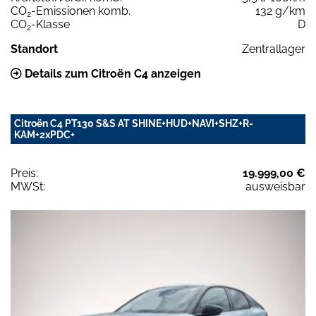
CO
-Emissionen komb.
132 g/km
2
CO
-Klasse
D
2
Standort
Zentrallager
Details zum Citroën C4 anzeigen
Citroën C4 PT130 S&S AT SHINE+HUD+NAVI+SHZ+R-
KAM+2xPDC+
Preis:
19.999,00 €
MWSt:
ausweisbar