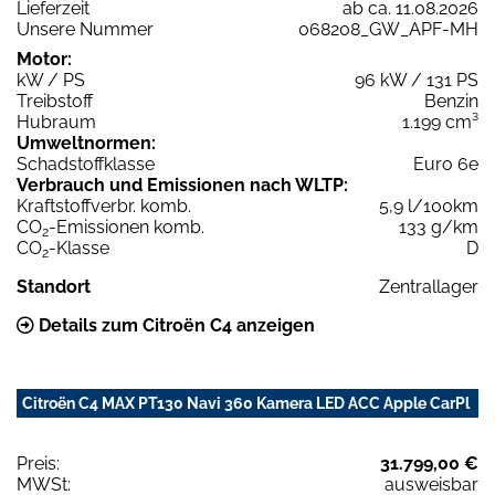
Lieferzeit
ab ca. 11.08.2026
Unsere Nummer
068208_GW_APF-MH
Motor:
kW / PS
96 kW / 131 PS
Treibstoff
Benzin
Hubraum
1.199 cm³
Umweltnormen:
Schadstoffklasse
Euro 6e
Verbrauch und Emissionen nach WLTP:
Kraftstoffverbr. komb.
5,9 l/100km
CO
-Emissionen komb.
133 g/km
2
CO
-Klasse
D
2
Standort
Zentrallager
Details zum Citroën C4 anzeigen
Citroën C4 MAX PT130 Navi 360 Kamera LED ACC Apple CarPl
Preis:
31.799,00 €
MWSt:
ausweisbar