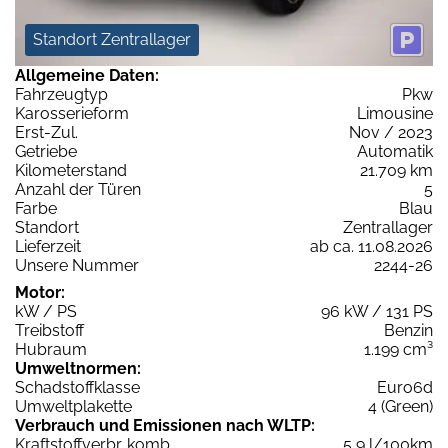
Standort Zentrallager
Allgemeine Daten:
Fahrzeugtyp
Pkw
Karosserieform
Limousine
Erst-Zul.
Nov / 2023
Getriebe
Automatik
Kilometerstand
21.709 km
Anzahl der Türen
5
Farbe
Blau
Standort
Zentrallager
Lieferzeit
ab ca. 11.08.2026
Unsere Nummer
2244-26
Motor:
kW / PS
96 kW / 131 PS
Treibstoff
Benzin
Hubraum
1.199 cm³
Umweltnormen:
Schadstoffklasse
Euro6d
Umweltplakette
4 (Green)
Verbrauch und Emissionen nach WLTP:
Kraftstoffverbr. komb.
5,9 l/100km