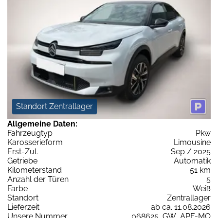
Standort Zentrallager
Allgemeine Daten:
Fahrzeugtyp
Pkw
Karosserieform
Limousine
Erst-Zul.
Sep / 2025
Getriebe
Automatik
Kilometerstand
51 km
Anzahl der Türen
5
Farbe
Weiß
Standort
Zentrallager
Lieferzeit
ab ca. 11.08.2026
Unsere Nummer
068625_GW_APF-MO