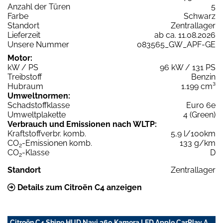
Anzahl der Türen
5
Farbe
Schwarz
Standort
Zentrallager
Lieferzeit
ab ca. 11.08.2026
Unsere Nummer
083565_GW_APF-GE
Motor:
kW / PS
96 kW / 131 PS
Treibstoff
Benzin
Hubraum
1.199 cm³
Umweltnormen:
Schadstoffklasse
Euro 6e
Umweltplakette
4 (Green)
Verbrauch und Emissionen nach WLTP:
Kraftstoffverbr. komb.
5,9 l/100km
CO
-Emissionen komb.
133 g/km
2
CO
-Klasse
D
2
Standort
Zentrallager
Details zum Citroën C4 anzeigen
Citroën C4 Shine HUD Navi 360 Kamera LED Apple CarPlay A