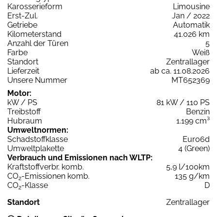
Karosserieform
Limousine
Erst-Zul.
Jan / 2022
Getriebe
Automatik
Kilometerstand
41.026 km
Anzahl der Türen
5
Farbe
Weiß
Standort
Zentrallager
Lieferzeit
ab ca. 11.08.2026
Unsere Nummer
MT652369
Motor:
kW / PS
81 kW / 110 PS
Treibstoff
Benzin
Hubraum
1.199 cm³
Umweltnormen:
Schadstoffklasse
Euro6d
Umweltplakette
4 (Green)
Verbrauch und Emissionen nach WLTP:
Kraftstoffverbr. komb.
5,9 l/100km
CO
-Emissionen komb.
135 g/km
2
CO
-Klasse
D
2
Standort
Zentrallager