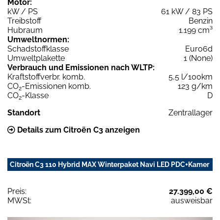
Motor:
kW / PS
61 kW / 83 PS
Treibstoff
Benzin
Hubraum
1.199 cm³
Umweltnormen:
Schadstoffklasse
Euro6d
Umweltplakette
1 (None)
Verbrauch und Emissionen nach WLTP:
Kraftstoffverbr. komb.
5,5 l/100km
CO
-Emissionen komb.
123 g/km
2
CO
-Klasse
D
2
Standort
Zentrallager
Details zum Citroën C3 anzeigen
Citroën C3 110 Hybrid MAX Winterpaket Navi LED PDC+Kamer
Preis:
27.399,00 €
MWSt:
ausweisbar