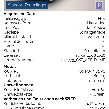
Standort Zentrallager
Allgemeine Daten:
Fahrzeugtyp
Pkw
Karosserieform
Limousine
Erst-Zul.
Jan / 2024
Getriebe
Schaltgetriebe
Kilometerstand
22.288 km
Anzahl der Türen
5
Farbe
Grau
Standort
Zentrallager
Lieferzeit
ab ca. 11.08.2026
Unsere Nummer
694773_GW_APF-DUME
Motor:
kW / PS
60 kW / 82 PS
Treibstoff
Benzin
Hubraum
1.199 cm³
Umweltnormen:
Schadstoffklasse
Euro6d
Umweltplakette
4 (Green)
Verbrauch und Emissionen nach WLTP:
Kraftstoffverbr. komb.
5,4 l/100km
CO
-Emissionen komb.
123 g/km