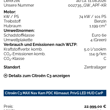
Lieferzeit
ab ca. 11.08.2026
Unsere Nummer
002735_GW_APF-KR
Motor:
kW / PS
74 kW / 101 PS
Treibstoff
Benzin
Hubraum
1.199 cm³
Umweltnormen:
Schadstoffklasse
Euro 6e
Umweltplakette
4 (Green)
Verbrauch und Emissionen nach WLTP:
Kraftstoffverbr. komb.
5,0 l/100km
CO
-Emissionen komb.
114 g/km
2
CO
-Klasse
C
2
Standort
Zentrallager
Details zum Citroën C3 anzeigen
Citroën C3 MAX Nav Kam PDC Klimaaut. PrivG LED HUD CarP
Preis:
22.999,00 €