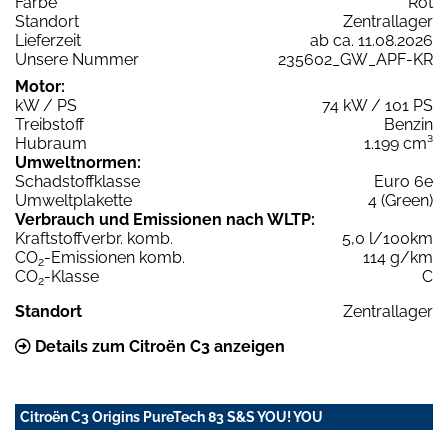
Farbe
Rot
Standort
Zentrallager
Lieferzeit
ab ca. 11.08.2026
Unsere Nummer
235602_GW_APF-KR
Motor:
kW / PS
74 kW / 101 PS
Treibstoff
Benzin
Hubraum
1.199 cm³
Umweltnormen:
Schadstoffklasse
Euro 6e
Umweltplakette
4 (Green)
Verbrauch und Emissionen nach WLTP:
Kraftstoffverbr. komb.
5,0 l/100km
CO
-Emissionen komb.
114 g/km
2
CO
-Klasse
C
2
Standort
Zentrallager
Details zum Citroën C3 anzeigen
Citroën C3 Origins PureTech 83 S&S YOU! YOU