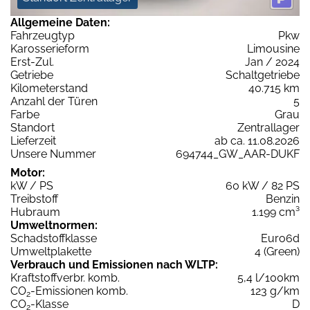
Allgemeine Daten:
Fahrzeugtyp
Pkw
Karosserieform
Limousine
Erst-Zul.
Jan / 2024
Getriebe
Schaltgetriebe
Kilometerstand
40.715 km
Anzahl der Türen
5
Farbe
Grau
Standort
Zentrallager
Lieferzeit
ab ca. 11.08.2026
Unsere Nummer
694744_GW_AAR-DUKF
Motor:
kW / PS
60 kW / 82 PS
Treibstoff
Benzin
Hubraum
1.199 cm³
Umweltnormen:
Schadstoffklasse
Euro6d
Umweltplakette
4 (Green)
Verbrauch und Emissionen nach WLTP:
Kraftstoffverbr. komb.
5,4 l/100km
CO
-Emissionen komb.
123 g/km
2
CO
-Klasse
D
2