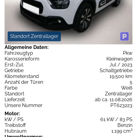
Standort Zentrallager
Allgemeine Daten:
Fahrzeugtyp
Pkw
Karosserieform
Kleinwagen
Erst-Zul.
Jul / 2023
Getriebe
Schaltgetriebe
Kilometerstand
19.500 km
Anzahl der Türen
5
Farbe
Weiß
Standort
Zentrallager
Lieferzeit
ab ca. 11.08.2026
Unsere Nummer
PT623223
Motor:
kW / PS
61 kW / 83 PS
Treibstoff
Benzin
Hubraum
1.199 cm³
Umweltnormen: