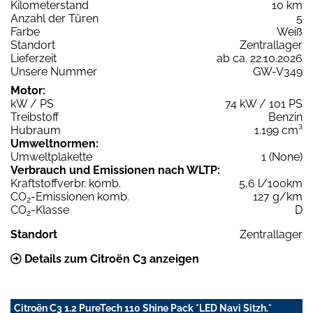
Kilometerstand
10 km
Anzahl der Türen
5
Farbe
Weiß
Standort
Zentrallager
Lieferzeit
ab ca. 22.10.2026
Unsere Nummer
GW-V349
Motor:
kW / PS
74 kW / 101 PS
Treibstoff
Benzin
Hubraum
1.199 cm³
Umweltnormen:
Umweltplakette
1 (None)
Verbrauch und Emissionen nach WLTP:
Kraftstoffverbr. komb.
5,6 l/100km
CO
-Emissionen komb.
127 g/km
2
CO
-Klasse
D
2
Standort
Zentrallager
Details zum Citroën C3 anzeigen
Citroën C3 1.2 PureTech 110 Shine Pack *LED Navi Sitzh.*