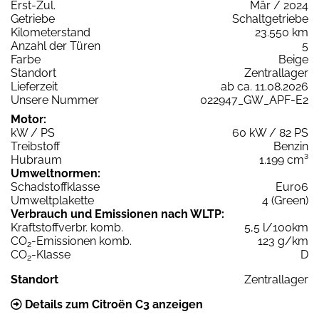
Erst-Zul.
Mär / 2024
Getriebe
Schaltgetriebe
Kilometerstand
23.550 km
Anzahl der Türen
5
Farbe
Beige
Standort
Zentrallager
Lieferzeit
ab ca. 11.08.2026
Unsere Nummer
022947_GW_APF-E2
Motor:
kW / PS
60 kW / 82 PS
Treibstoff
Benzin
Hubraum
1.199 cm³
Umweltnormen:
Schadstoffklasse
Euro6
Umweltplakette
4 (Green)
Verbrauch und Emissionen nach WLTP:
Kraftstoffverbr. komb.
5,5 l/100km
CO
-Emissionen komb.
123 g/km
2
CO
-Klasse
D
2
Standort
Zentrallager
Details zum Citroën C3 anzeigen