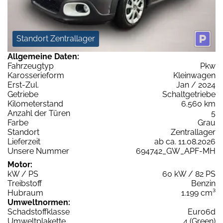
Standort Zentrallager
Allgemeine Daten:
Fahrzeugtyp
Pkw
Karosserieform
Kleinwagen
Erst-Zul.
Jan / 2024
Getriebe
Schaltgetriebe
Kilometerstand
6.560 km
Anzahl der Türen
5
Farbe
Grau
Standort
Zentrallager
Lieferzeit
ab ca. 11.08.2026
Unsere Nummer
694742_GW_APF-MH
Motor:
kW / PS
60 kW / 82 PS
Treibstoff
Benzin
Hubraum
1.199 cm³
Umweltnormen:
Schadstoffklasse
Euro6d
Umweltplakette
4 (Green)