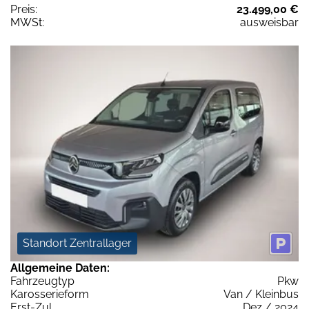
Preis:
23.499,00 €
MWSt:
ausweisbar
Standort Zentrallager
Allgemeine Daten:
Fahrzeugtyp
Pkw
Karosserieform
Van / Kleinbus
Erst-Zul.
Dez / 2024