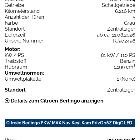
Getriebe
Schaltgetriebe
Kilometerstand
6.216 km
Anzahl der Türen
5
Farbe
Grau
Standort
Zentrallager
Lieferzeit
ab ca. 11.08.2026
Unsere Nummer
RJ972498
Motor:
kW / PS
81 kW / 110 PS
Treibstoff
Benzin
Hubraum
1.199 cm³
Umweltnormen:
Umweltplakette
1 (None)
Standort
Zentrallager
Details zum Citroën Berlingo anzeigen
Citroën Berlingo PKW MAX Nav Keyl Kam PrivG 16Z DigC LED
Preis:
29.499,00 €