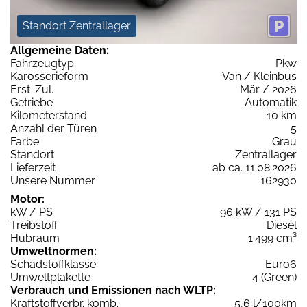
Standort Zentrallager
Allgemeine Daten:
Fahrzeugtyp
Pkw
Karosserieform
Van / Kleinbus
Erst-Zul.
Mär / 2026
Getriebe
Automatik
Kilometerstand
10 km
Anzahl der Türen
5
Farbe
Grau
Standort
Zentrallager
Lieferzeit
ab ca. 11.08.2026
Unsere Nummer
162930
Motor:
kW / PS
96 kW / 131 PS
Treibstoff
Diesel
Hubraum
1.499 cm³
Umweltnormen:
Schadstoffklasse
Euro6
Umweltplakette
4 (Green)
Verbrauch und Emissionen nach WLTP:
Kraftstoffverbr. komb.
5,6 l/100km