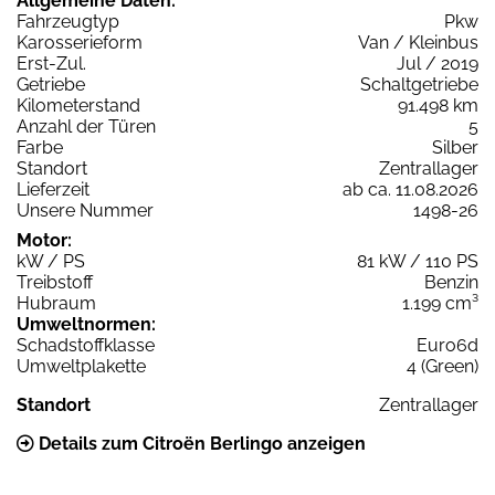
Allgemeine Daten:
Fahrzeugtyp
Pkw
Karosserieform
Van / Kleinbus
Erst-Zul.
Jul / 2019
Getriebe
Schaltgetriebe
Kilometerstand
91.498 km
Anzahl der Türen
5
Farbe
Silber
Standort
Zentrallager
Lieferzeit
ab ca. 11.08.2026
Unsere Nummer
1498-26
Motor:
kW / PS
81 kW / 110 PS
Treibstoff
Benzin
Hubraum
1.199 cm³
Umweltnormen:
Schadstoffklasse
Euro6d
Umweltplakette
4 (Green)
Standort
Zentrallager
Details zum Citroën Berlingo anzeigen