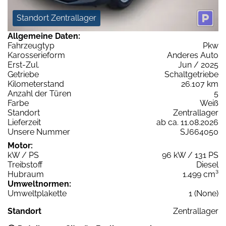
Standort Zentrallager
Allgemeine Daten:
Fahrzeugtyp
Pkw
Karosserieform
Anderes Auto
Erst-Zul.
Jun / 2025
Getriebe
Schaltgetriebe
Kilometerstand
26.107 km
Anzahl der Türen
5
Farbe
Weiß
Standort
Zentrallager
Lieferzeit
ab ca. 11.08.2026
Unsere Nummer
SJ664050
Motor:
kW / PS
96 kW / 131 PS
Treibstoff
Diesel
Hubraum
1.499 cm³
Umweltnormen:
Umweltplakette
1 (None)
Standort
Zentrallager