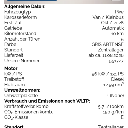
Allgemeine Daten:
Fahrzeugtyp
Pkw
Karosserieform
Van / Kleinbus
Erst-Zul.
Okt / 2026
Getriebe
Automatik
Kilometerstand
10 km
Anzahl der Türen
5
Farbe
GRIS ARTENSE
Standort
Zentrallager
Lieferzeit
ab ca. 11.08.2026
Unsere Nummer
551727
Motor:
kW / PS
96 kW / 131 PS
Treibstoff
Diesel
Hubraum
1.499 cm³
Umweltnormen:
Umweltplakette
1 (None)
Verbrauch und Emissionen nach WLTP:
Kraftstoffverbr. komb.
5,7 l/100km
CO
-Emissionen komb.
150 g/km
2
CO
-Klasse
E
2
Standort
Zentrallager