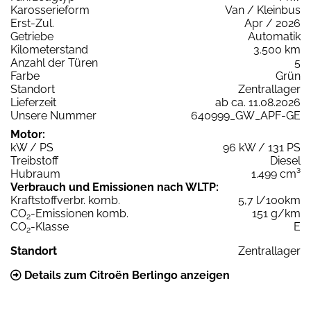
Karosserieform
Van / Kleinbus
Erst-Zul.
Apr / 2026
Getriebe
Automatik
Kilometerstand
3.500 km
Anzahl der Türen
5
Farbe
Grün
Standort
Zentrallager
Lieferzeit
ab ca. 11.08.2026
Unsere Nummer
640999_GW_APF-GE
Motor:
kW / PS
96 kW / 131 PS
Treibstoff
Diesel
Hubraum
1.499 cm³
Verbrauch und Emissionen nach WLTP:
Kraftstoffverbr. komb.
5,7 l/100km
CO
-Emissionen komb.
151 g/km
2
CO
-Klasse
E
2
Standort
Zentrallager
Details zum Citroën Berlingo anzeigen