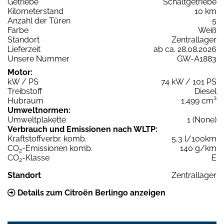
Getriebe
Schaltgetriebe
Kilometerstand
10 km
Anzahl der Türen
5
Farbe
Weiß
Standort
Zentrallager
Lieferzeit
ab ca. 28.08.2026
Unsere Nummer
GW-A1883
Motor:
kW / PS
74 kW / 101 PS
Treibstoff
Diesel
Hubraum
1.499 cm³
Umweltnormen:
Umweltplakette
1 (None)
Verbrauch und Emissionen nach WLTP:
Kraftstoffverbr. komb.
5,3 l/100km
CO
-Emissionen komb.
140 g/km
2
CO
-Klasse
E
2
Standort
Zentrallager
Details zum Citroën Berlingo anzeigen