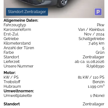
Standort Zentrallager
Allgemeine Daten:
Fahrzeugtyp
Pkw
Karosserieform
Van / Kleinbus
Erst-Zul.
Nov / 2024
Getriebe
Schaltgetriebe
Kilometerstand
7.465 km
Anzahl der Türen
5
Farbe
Grün
Standort
Zentrallager
Lieferzeit
ab ca. 11.08.2026
Unsere Nummer
RJ968390
Motor:
kW / PS
81 kW / 110 PS
Treibstoff
Benzin
Hubraum
1.199 cm³
Umweltnormen:
Umweltplakette
1 (None)
Standort
Zentrallager