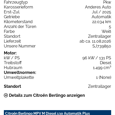
Fahrzeugtyp
Pkw
Karosserieform
Anderes Auto
Erst-Zul.
Jul / 2025
Getriebe
Automatik
Kilometerstand
22.034 km
Anzahl der Türen
5
Farbe
Weiß
Standort
Zentrallager
Lieferzeit
ab ca. 11.08.2026
Unsere Nummer
SJ739850
Motor:
kW / PS
96 kW / 131 PS
Treibstoff
Diesel
Hubraum
1.499 cm³
Umweltnormen:
Umweltplakette
1 (None)
Standort
Zentrallager
Details zum Citroën Berlingo anzeigen
Citroën Berlingo MPV M Diesel 130 Automatik Plus