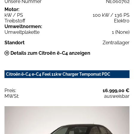
Unsere Nummer
NE060762
Motor:
kW / PS
100 kW / 136 PS
Treibstoff
Elektro
Umweltnormen:
Umweltplakette
1 (None)
Standort
Zentrallager
Details zum Citroën ë-C4 anzeigen
Citroën ë-C4 e-C4 Feel 11kw Charger Tempomat PDC
Preis:
16.999,00 €
MWSt:
ausweisbar