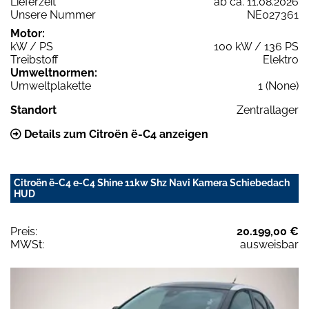
Lieferzeit
ab ca. 11.08.2026
Unsere Nummer
NE027361
Motor:
kW / PS
100 kW / 136 PS
Treibstoff
Elektro
Umweltnormen:
Umweltplakette
1 (None)
Standort
Zentrallager
Details zum Citroën ë-C4 anzeigen
Citroën ë-C4 e-C4 Shine 11kw Shz Navi Kamera Schiebedach
HUD
Preis:
20.199,00 €
MWSt:
ausweisbar