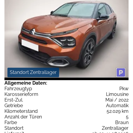
Standort Zentrallager
Allgemeine Daten:
Fahrzeugtyp
Pkw
Karosserieform
Limousine
Erst-Zul.
Mai / 2022
Getriebe
Automatik
Kilometerstand
52.029 km
Anzahl der Türen
5
Farbe
Braun
Standort
Zentrallager