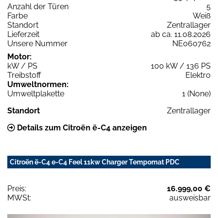
Anzahl der Türen
5
Farbe
Weiß
Standort
Zentrallager
Lieferzeit
ab ca. 11.08.2026
Unsere Nummer
NE060762
Motor:
kW / PS
100 kW / 136 PS
Treibstoff
Elektro
Umweltnormen:
Umweltplakette
1 (None)
Standort
Zentrallager
Details zum Citroën ë-C4 anzeigen
Citroën ë-C4 e-C4 Feel 11kw Charger Tempomat PDC
Preis:
16.999,00 €
MWSt:
ausweisbar