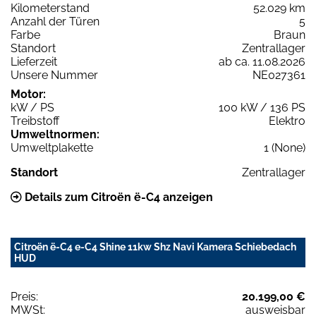
Kilometerstand
52.029 km
Anzahl der Türen
5
Farbe
Braun
Standort
Zentrallager
Lieferzeit
ab ca. 11.08.2026
Unsere Nummer
NE027361
Motor:
kW / PS
100 kW / 136 PS
Treibstoff
Elektro
Umweltnormen:
Umweltplakette
1 (None)
Standort
Zentrallager
Details zum Citroën ë-C4 anzeigen
Citroën ë-C4 e-C4 Shine 11kw Shz Navi Kamera Schiebedach
HUD
Preis:
20.199,00 €
MWSt:
ausweisbar