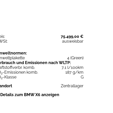
eis:
75.499,00 €
WSt:
ausweisbar
mweltnormen:
weltplakette
4 (Green)
rbrauch und Emissionen nach WLTP:
aftstoffverbr. komb.
7,1 l/100km
O
-Emissionen komb.
187 g/km
2
O
-Klasse
G
2
andort
Zentrallager
Details zum BMW X6 anzeigen