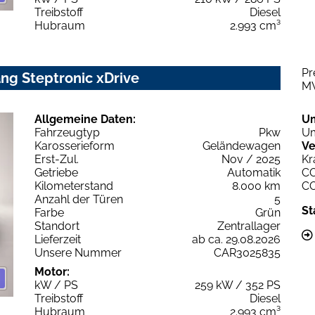
Treibstoff
Diesel
Hubraum
2.993 cm³
Pr
ng Steptronic xDrive
M
Allgemeine Daten:
U
Fahrzeugtyp
Pkw
Um
Karosserieform
Geländewagen
Ve
Erst-Zul.
Nov / 2025
Kr
Getriebe
Automatik
C
Kilometerstand
8.000 km
C
Anzahl der Türen
5
St
Farbe
Grün
Standort
Zentrallager
Lieferzeit
ab ca. 29.08.2026
Unsere Nummer
CAR3025835
Motor:
kW / PS
259 kW / 352 PS
Treibstoff
Diesel
Hubraum
2.993 cm³