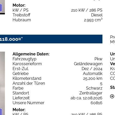
Motor:
kW / PS
210 kW / 286 PS
Treibstoff
Diesel
Hubraum
2.993 cm³
Pr
118.000¤*
M
Allgemeine Daten:
U
Fahrzeugtyp
Pkw
Um
Karosserieform
Geländewagen
Ve
Erst-Zul.
Dez / 2024
Kr
Getriebe
Automatik
C
Kilometerstand
25.200 km
C
Anzahl der Türen
5
St
Farbe
Schwarz
Standort
Zentrallager
Lieferzeit
ab ca. 12.08.2026
Unsere Nummer
60816
Motor:
kW / PS
210 kW / 286 PS