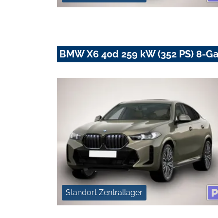
BMW X6 40d 259 kW (352 PS) 8-Ga
Standort Zentrallager