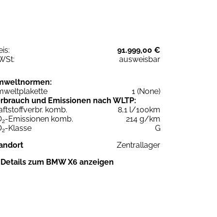
eis:
91.999,00 €
WSt:
ausweisbar
mweltnormen:
weltplakette
1 (None)
rbrauch und Emissionen nach WLTP:
aftstoffverbr. komb.
8,1 l/100km
O
-Emissionen komb.
214 g/km
2
O
-Klasse
G
2
andort
Zentrallager
Details zum BMW X6 anzeigen