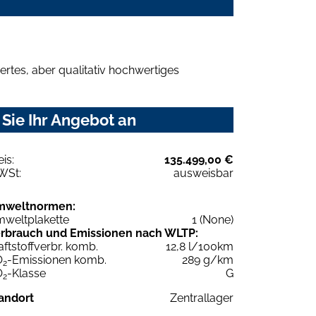
rtes, aber qualitativ hochwertiges
Sie Ihr Angebot an
eis:
135.499,00 €
WSt:
ausweisbar
mweltnormen:
weltplakette
1 (None)
rbrauch und Emissionen nach WLTP:
aftstoffverbr. komb.
12,8 l/100km
O
-Emissionen komb.
289 g/km
2
O
-Klasse
G
2
andort
Zentrallager