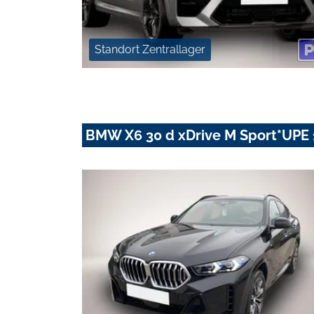
Standort Zentrallager
BMW X6 30 d xDrive M Sport*UPE 