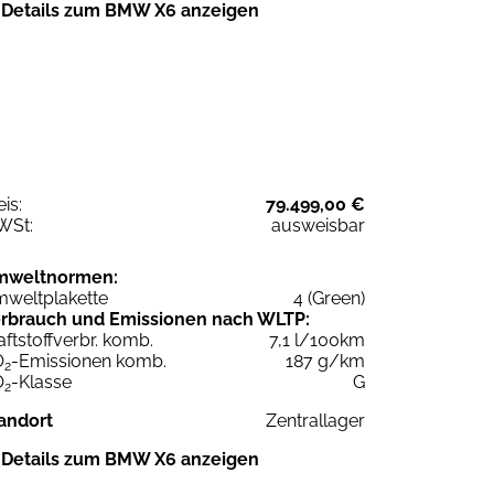
Details zum BMW X6 anzeigen
eis:
79.499,00 €
WSt:
ausweisbar
mweltnormen:
weltplakette
4 (Green)
rbrauch und Emissionen nach WLTP:
aftstoffverbr. komb.
7,1 l/100km
O
-Emissionen komb.
187 g/km
2
O
-Klasse
G
2
andort
Zentrallager
Details zum BMW X6 anzeigen