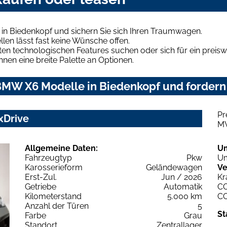
n Biedenkopf und sichern Sie sich Ihren Traumwagen.
len lässt fast keine Wünsche offen.
en technologischen Features suchen oder sich für ein preiswe
hnen eine breite Palette an Optionen.
MW X6 Modelle in Biedenkopf und fordern 
Pr
xDrive
M
Allgemeine Daten:
U
Fahrzeugtyp
Pkw
Um
Karosserieform
Geländewagen
Ve
Erst-Zul.
Jun / 2026
Kr
Getriebe
Automatik
C
Kilometerstand
5.000 km
C
Anzahl der Türen
5
St
Farbe
Grau
Standort
Zentrallager