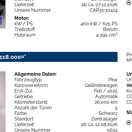
Lieferzeit
ab ca. 07.12.2026
Unsere Nummer
CAR3030414
Motor:
kW / PS
460 kW / 625 PS
Treibstoff
Benzin
Hubraum
4.395 cm³
Pr
118.000¤*
M
Allgemeine Daten:
U
Fahrzeugtyp
Pkw
Um
Karosserieform
Geländewagen
Ve
Erst-Zul.
Feb / 2025
Kr
Getriebe
Automatik
C
Kilometerstand
26.000 km
C
Anzahl der Türen
5
St
Farbe
Schwarz
Standort
Zentrallager
Lieferzeit
ab ca. 12.08.2026
Unsere Nummer
5652