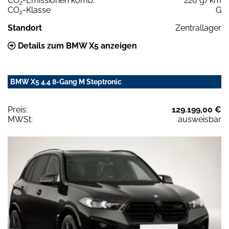
CO
-Emissionen komb.
220 g/km
2
CO
-Klasse
G
2
Standort
Zentrallager
Details zum BMW X5 anzeigen
BMW X5 4.4 8-Gang M Steptronic
Preis:
129.199,00 €
MWSt:
ausweisbar