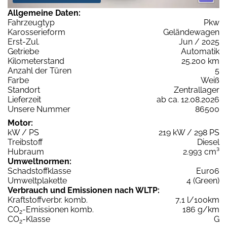
Allgemeine Daten:
Fahrzeugtyp
Pkw
Karosserieform
Geländewagen
Erst-Zul.
Jun / 2025
Getriebe
Automatik
Kilometerstand
25.200 km
Anzahl der Türen
5
Farbe
Weiß
Standort
Zentrallager
Lieferzeit
ab ca. 12.08.2026
Unsere Nummer
86500
Motor:
kW / PS
219 kW / 298 PS
Treibstoff
Diesel
Hubraum
2.993 cm³
Umweltnormen:
Schadstoffklasse
Euro6
Umweltplakette
4 (Green)
Verbrauch und Emissionen nach WLTP:
Kraftstoffverbr. komb.
7,1 l/100km
CO
-Emissionen komb.
186 g/km
2
CO
-Klasse
G
2