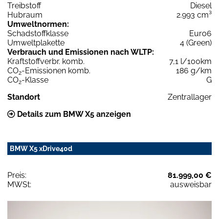
Treibstoff
Diesel
Hubraum
2.993 cm³
Umweltnormen:
Schadstoffklasse
Euro6
Umweltplakette
4 (Green)
Verbrauch und Emissionen nach WLTP:
Kraftstoffverbr. komb.
7,1 l/100km
CO
-Emissionen komb.
186 g/km
2
CO
-Klasse
G
2
Standort
Zentrallager
Details zum BMW X5 anzeigen
BMW X5 xDrive40d
Preis:
81.999,00 €
MWSt:
ausweisbar