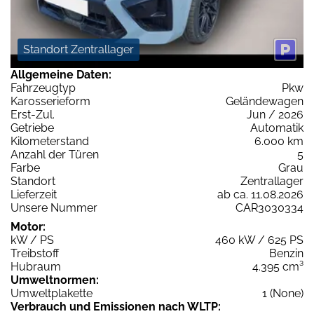
Standort Zentrallager
Allgemeine Daten:
Fahrzeugtyp
Pkw
Karosserieform
Geländewagen
Erst-Zul.
Jun / 2026
Getriebe
Automatik
Kilometerstand
6.000 km
Anzahl der Türen
5
Farbe
Grau
Standort
Zentrallager
Lieferzeit
ab ca. 11.08.2026
Unsere Nummer
CAR3030334
Motor:
kW / PS
460 kW / 625 PS
Treibstoff
Benzin
Hubraum
4.395 cm³
Umweltnormen:
Umweltplakette
1 (None)
Verbrauch und Emissionen nach WLTP: