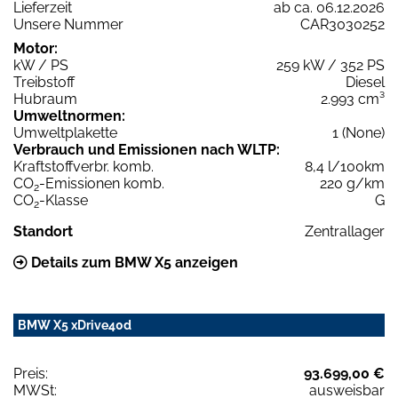
Lieferzeit
ab ca. 06.12.2026
Unsere Nummer
CAR3030252
Motor:
kW / PS
259 kW / 352 PS
Treibstoff
Diesel
Hubraum
2.993 cm³
Umweltnormen:
Umweltplakette
1 (None)
Verbrauch und Emissionen nach WLTP:
Kraftstoffverbr. komb.
8,4 l/100km
CO
-Emissionen komb.
220 g/km
2
CO
-Klasse
G
2
Standort
Zentrallager
Details zum BMW X5 anzeigen
BMW X5 xDrive40d
Preis:
93.699,00 €
MWSt:
ausweisbar