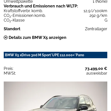
Umweltplakette
1 (None)
Verbrauch und Emissionen nach WLTP:
Kraftstoffverbr. komb.
12,9 l/100km
CO
-Emissionen komb.
292 g/km
2
CO
-Klasse
G
2
Standort
Zentrallager
Details zum BMW X5 anzeigen
BMW X5 xDrive 30d M Sport*UPE 112.000¤*Pano
Preis:
73.499,00 €
MWSt:
ausweisbar