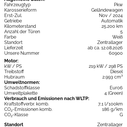
Fahrzeugtyp
Pkw
Karosserieform
Geländewagen
Erst-Zul.
Nov / 2024
Getriebe
Automatik
Kilometerstand
25.200 km
Anzahl der Türen
5
Farbe
Weiß
Standort
Zentrallager
Lieferzeit
ab ca. 12.08.2026
Unsere Nummer
60900
Motor:
kW / PS
219 kW / 298 PS
Treibstoff
Diesel
Hubraum
2.993 cm³
Umweltnormen:
Schadstoffklasse
Euro6
Umweltplakette
4 (Green)
Verbrauch und Emissionen nach WLTP:
Kraftstoffverbr. komb.
7,1 l/100km
CO
-Emissionen komb.
186 g/km
2
CO
-Klasse
G
2
Standort
Zentrallager