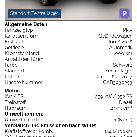
Standort Zentrallager
Allgemeine Daten:
Fahrzeugtyp
Pkw
Karosserieform
Geländewagen
Erst-Zul.
Jun / 2026
Getriebe
Automatik
Kilometerstand
11.000 km
Anzahl der Türen
5
Farbe
Schwarz
Standort
Zentrallager
Lieferzeit
ab ca. 06.01.2027
Unsere Nummer
CAR3030253
Motor:
kW / PS
259 kW / 352 PS
Treibstoff
Diesel
Hubraum
2.993 cm³
Umweltnormen:
Umweltplakette
1 (None)
Verbrauch und Emissionen nach WLTP:
Kraftstoffverbr. komb.
8,4 l/100km