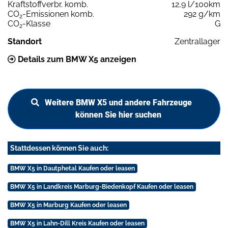
Kraftstoffverbr. komb.
12,9 l/100km
CO
-Emissionen komb.
292 g/km
2
CO
-Klasse
G
2
Standort
Zentrallager
Details zum BMW X5 anzeigen
Weitere BMW X5 und andere Fahrzeuge
können Sie hier suchen
Stattdessen können Sie auch:
BMW X5 in Dautphetal Kaufen oder leasen
BMW X5 in Landkreis Marburg-Biedenkopf Kaufen oder leasen
BMW X5 in Marburg Kaufen oder leasen
BMW X5 in Lahn-Dill Kreis Kaufen oder leasen