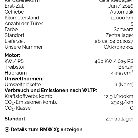
Karosserieform
Geländewagen
Erst-Zul.
Jun / 2026
Getriebe
Automatik
Kilometerstand
11.000 km
Anzahl der Türen
5
Farbe
Schwarz
Standort
Zentrallager
Lieferzeit
ab ca. 04.01.2027
Unsere Nummer
CAR3030332
Motor:
kW / PS
460 kW / 625 PS
Treibstoff
Benzin
Hubraum
4.395 cm³
Umweltnormen:
Umweltplakette
1 (None)
Verbrauch und Emissionen nach WLTP:
Kraftstoffverbr. komb.
12,9 l/100km
CO
-Emissionen komb.
292 g/km
2
CO
-Klasse
G
2
Standort
Zentrallager
Details zum BMW X5 anzeigen