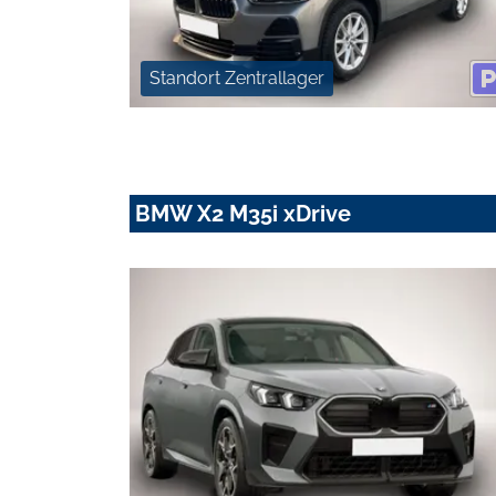
Standort Zentrallager
BMW X2 M35i xDrive