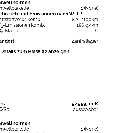
mweltnormen:
weltplakette
1 (None)
rbrauch und Emissionen nach WLTP:
aftstoffverbr. komb.
8,2 l/100km
O
-Emissionen komb.
186 g/km
2
O
-Klasse
G
2
andort
Zentrallager
Details zum BMW X2 anzeigen
eis:
52.599,00 €
WSt:
ausweisbar
mweltnormen:
weltplakette
1 (None)