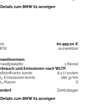
Details zum BMW X2 anzeigen
eis:
60.999,00 €
WSt:
ausweisbar
mweltnormen:
weltplakette
1 (None)
rbrauch und Emissionen nach WLTP:
aftstoffverbr. komb.
8,2 l/100km
O
-Emissionen komb.
186 g/km
2
O
-Klasse
G
2
andort
Zentrallager
Details zum BMW X2 anzeigen