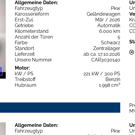
Allgemeine Daten:
U
Fahrzeugtyp
Pkw
Um
Karosserieform
Geländewagen
Ve
Erst-Zul.
Mär / 2026
Kr
Getriebe
Automatik
C
Kilometerstand
6.000 km
C
Anzahl der Türen
5
St
Farbe
Schwarz
Standort
Zentrallager
Lieferzeit
ab ca. 17.10.2026
Unsere Nummer
CAR3030140
Motor:
kW / PS
221 kW / 300 PS
Treibstoff
Benzin
Hubraum
1.998 cm³
Pr
M
Allgemeine Daten:
U
Fahrzeugtyp
Pkw
Um