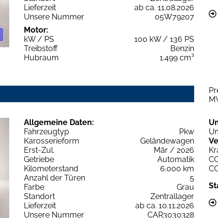
Lieferzeit
ab ca. 11.08.2026
Unsere Nummer
05W79207
Motor:
kW / PS
100 kW / 136 PS
Treibstoff
Benzin
Hubraum
1.499 cm³
Pr
M
Allgemeine Daten:
U
Fahrzeugtyp
Pkw
Um
Karosserieform
Geländewagen
Ve
Erst-Zul.
Mär / 2026
Kr
Getriebe
Automatik
C
Kilometerstand
6.000 km
C
Anzahl der Türen
5
St
Farbe
Grau
Standort
Zentrallager
Lieferzeit
ab ca. 10.11.2026
Unsere Nummer
CAR3030328