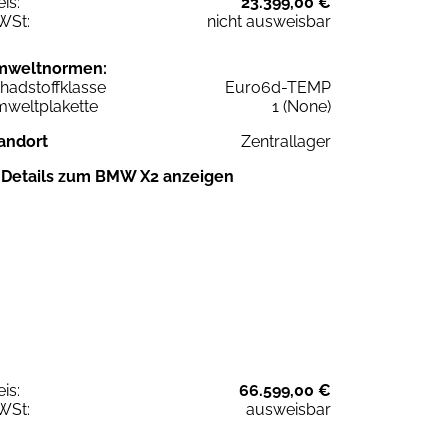
eis:
23.399,00 €
WSt:
nicht ausweisbar
mweltnormen:
hadstoffklasse
Euro6d-TEMP
weltplakette
1 (None)
andort
Zentrallager
Details zum BMW X2 anzeigen
eis:
66.599,00 €
WSt:
ausweisbar