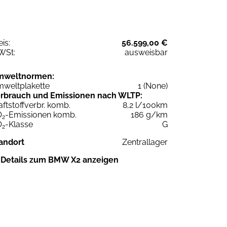
eis:
56.599,00 €
WSt:
ausweisbar
mweltnormen:
weltplakette
1 (None)
rbrauch und Emissionen nach WLTP:
aftstoffverbr. komb.
8,2 l/100km
O
-Emissionen komb.
186 g/km
2
O
-Klasse
G
2
andort
Zentrallager
Details zum BMW X2 anzeigen