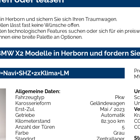
n Herborn und sichern Sie sich Ihren Traumwagen.
len lässt fast keine Wünsche offen.
en technologischen Features suchen oder sich für ein preiswe
hnen eine breite Palette an Optionen.
MW X2 Modelle in Herborn und fordern Sie
Pr
D+Navi+SHZ+2xKlima+LM
M
Allgemeine Daten:
U
Fahrzeugtyp
Pkw
Sc
Karosserieform
Geländewagen
Um
Erst-Zul.
Mai / 2023
Ve
Getriebe
Automatik
Kr
Kilometerstand
82.300 km
C
Anzahl der Türen
5
C
Farbe
Grau
St
Standort
Zentrallager