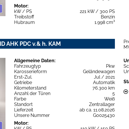
Motor:
kW / PS
221 kW / 300 PS
Treibstoff
Benzin
Hubraum
1.998 cm³
Pr
ND AHK PDC v.& h. KAM
M
Allgemeine Daten:
U
Fahrzeugtyp
Pkw
Sc
Karosserieform
Geländewagen
Um
Erst-Zul.
Jul / 2021
St
Getriebe
Automatik
Kilometerstand
76.300 km
Anzahl der Türen
5
Farbe
Weiß
Standort
Zentrallager
Lieferzeit
ab ca. 11.08.2026
Unsere Nummer
G0025430
Motor:
kW / PS
110 kW / 150 PS