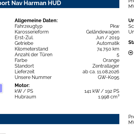
Pr
Sport Nav Harman HUD
M
Allgemeine Daten:
U
Fahrzeugtyp
Pkw
Sc
Karosserieform
Geländewagen
Um
Erst-Zul.
Jun / 2019
St
Getriebe
Automatik
Kilometerstand
74.750 km
Anzahl der Türen
5
Farbe
Orange
Standort
Zentrallager
Lieferzeit
ab ca. 11.08.2026
Unsere Nummer
GW-K095
Motor:
kW / PS
141 kW / 192 PS
Hubraum
1.998 cm³
Pr
M