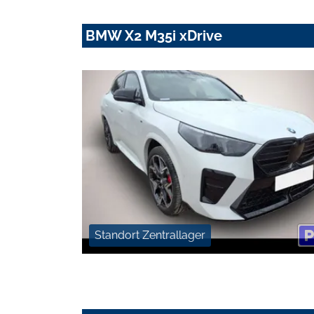
BMW X2 M35i xDrive
Standort Zentrallager