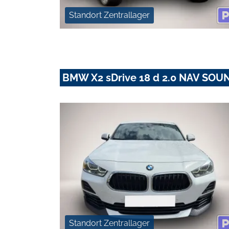
Standort Zentrallager
BMW X2 sDrive 18 d 2.0 NAV SOU
Standort Zentrallager