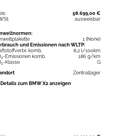
eis:
58.699,00 €
WSt:
ausweisbar
mweltnormen:
weltplakette
1 (None)
rbrauch und Emissionen nach WLTP:
aftstoffverbr. komb.
8,2 l/100km
O
-Emissionen komb.
186 g/km
2
O
-Klasse
G
2
andort
Zentrallager
Details zum BMW X2 anzeigen