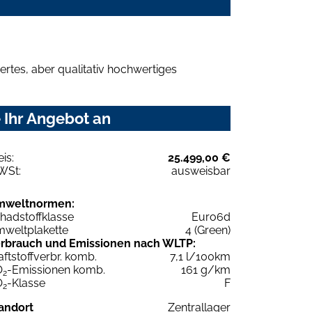
rtes, aber qualitativ hochwertiges
 Ihr Angebot an
eis:
25.499,00 €
WSt:
ausweisbar
mweltnormen:
hadstoffklasse
Euro6d
weltplakette
4 (Green)
rbrauch und Emissionen nach WLTP:
aftstoffverbr. komb.
7,1 l/100km
O
-Emissionen komb.
161 g/km
2
O
-Klasse
F
2
andort
Zentrallager