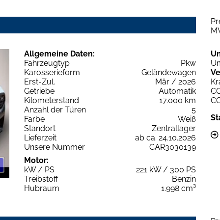
Pr
M
Allgemeine Daten:
U
Fahrzeugtyp
Pkw
Um
Karosserieform
Geländewagen
Ve
Erst-Zul.
Mär / 2026
Kr
Getriebe
Automatik
C
Kilometerstand
17.000 km
C
Anzahl der Türen
5
St
Farbe
Weiß
Standort
Zentrallager
Lieferzeit
ab ca. 24.10.2026
Unsere Nummer
CAR3030139
Motor:
kW / PS
221 kW / 300 PS
Treibstoff
Benzin
Hubraum
1.998 cm³