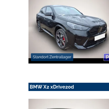
Standort Zentrallager
BMW X2 xDrive20d