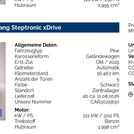
Hubraum
1.995 cm³
Pr
ang Steptronic xDrive
M
Allgemeine Daten:
U
Fahrzeugtyp
Pkw
Um
Karosserieform
Geländewagen
Ve
Erst-Zul.
Okt / 2025
Kr
Getriebe
Automatik
C
Kilometerstand
16.467 km
C
Anzahl der Türen
5
St
Farbe
Schwarz
Standort
Zentrallager
Lieferzeit
ab ca. 11.08.2026
Unsere Nummer
CAR3025830
Motor:
kW / PS
221 kW / 300 PS
Treibstoff
Benzin
Hubraum
1.998 cm³