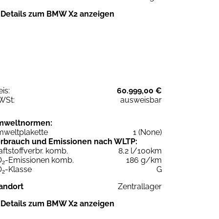
Details zum BMW X2 anzeigen
eis:
60.999,00 €
WSt:
ausweisbar
mweltnormen:
weltplakette
1 (None)
rbrauch und Emissionen nach WLTP:
aftstoffverbr. komb.
8,2 l/100km
O
-Emissionen komb.
186 g/km
2
O
-Klasse
G
2
andort
Zentrallager
Details zum BMW X2 anzeigen