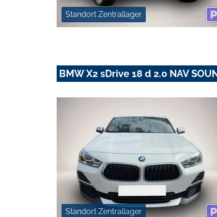
Standort Zentrallager
BMW X2 sDrive 18 d 2.0 NAV SOU
Standort Zentrallager