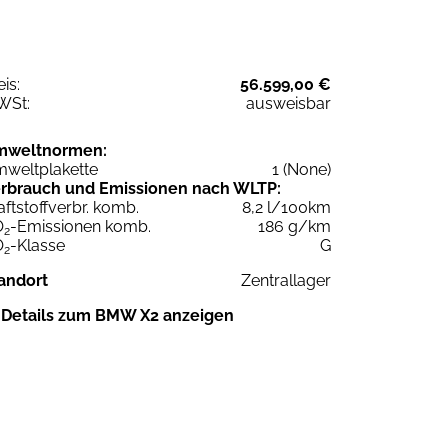
eis:
56.599,00 €
WSt:
ausweisbar
mweltnormen:
weltplakette
1 (None)
rbrauch und Emissionen nach WLTP:
aftstoffverbr. komb.
8,2 l/100km
O
-Emissionen komb.
186 g/km
2
O
-Klasse
G
2
andort
Zentrallager
Details zum BMW X2 anzeigen