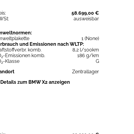
eis:
58.699,00 €
WSt:
ausweisbar
mweltnormen:
weltplakette
1 (None)
rbrauch und Emissionen nach WLTP:
aftstoffverbr. komb.
8,2 l/100km
O
-Emissionen komb.
186 g/km
2
O
-Klasse
G
2
andort
Zentrallager
Details zum BMW X2 anzeigen