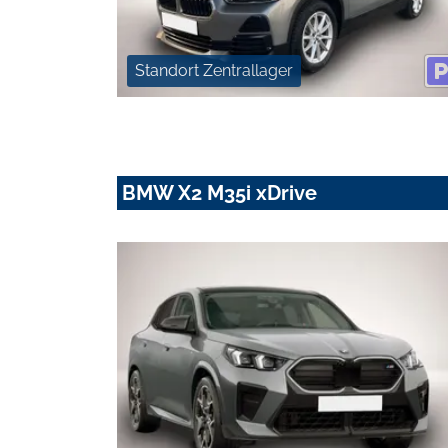
Standort Zentrallager
BMW X2 M35i xDrive