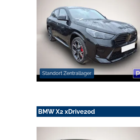
Standort Zentrallager
BMW X2 xDrive20d