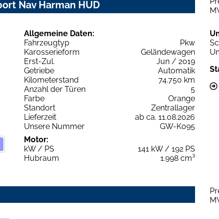
Pr
Sport Nav Harman HUD
M
Allgemeine Daten:
U
Fahrzeugtyp
Pkw
Sc
Karosserieform
Geländewagen
Um
Erst-Zul.
Jun / 2019
St
Getriebe
Automatik
Kilometerstand
74.750 km
Anzahl der Türen
5
Farbe
Orange
Standort
Zentrallager
Lieferzeit
ab ca. 11.08.2026
Unsere Nummer
GW-K095
Motor:
kW / PS
141 kW / 192 PS
Hubraum
1.998 cm³
Pr
M