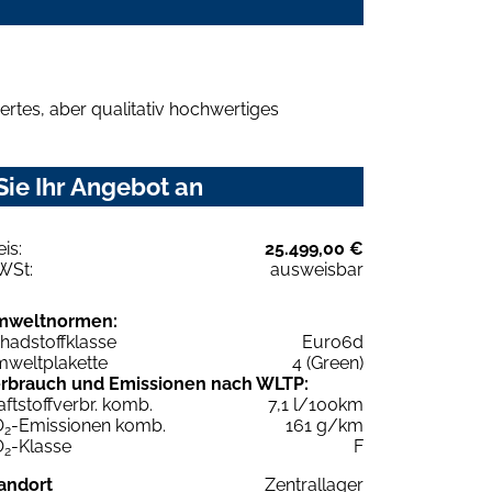
rtes, aber qualitativ hochwertiges
ie Ihr Angebot an
eis:
25.499,00 €
WSt:
ausweisbar
mweltnormen:
hadstoffklasse
Euro6d
weltplakette
4 (Green)
rbrauch und Emissionen nach WLTP:
aftstoffverbr. komb.
7,1 l/100km
O
-Emissionen komb.
161 g/km
2
O
-Klasse
F
2
andort
Zentrallager