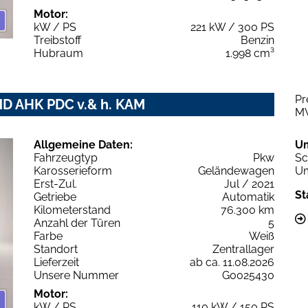
Motor:
kW / PS
221 kW / 300 PS
Treibstoff
Benzin
Hubraum
1.998 cm³
Pr
ND AHK PDC v.& h. KAM
M
Allgemeine Daten:
U
Fahrzeugtyp
Pkw
Sc
Karosserieform
Geländewagen
Um
Erst-Zul.
Jul / 2021
St
Getriebe
Automatik
Kilometerstand
76.300 km
Anzahl der Türen
5
Farbe
Weiß
Standort
Zentrallager
Lieferzeit
ab ca. 11.08.2026
Unsere Nummer
G0025430
Motor:
kW / PS
110 kW / 150 PS