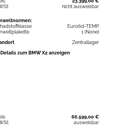
eis:
23.399,00 €
WSt:
nicht ausweisbar
mweltnormen:
hadstoffklasse
Euro6d-TEMP
weltplakette
1 (None)
andort
Zentrallager
Details zum BMW X2 anzeigen
eis:
66.599,00 €
WSt:
ausweisbar