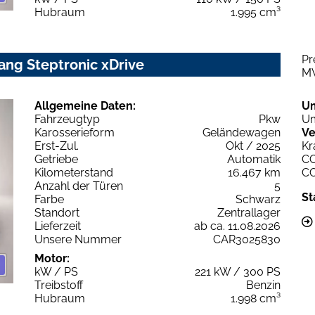
Hubraum
1.995 cm³
Pr
ang Steptronic xDrive
M
Allgemeine Daten:
U
Fahrzeugtyp
Pkw
Um
Karosserieform
Geländewagen
Ve
Erst-Zul.
Okt / 2025
Kr
Getriebe
Automatik
C
Kilometerstand
16.467 km
C
Anzahl der Türen
5
St
Farbe
Schwarz
Standort
Zentrallager
Lieferzeit
ab ca. 11.08.2026
Unsere Nummer
CAR3025830
Motor:
kW / PS
221 kW / 300 PS
Treibstoff
Benzin
Hubraum
1.998 cm³