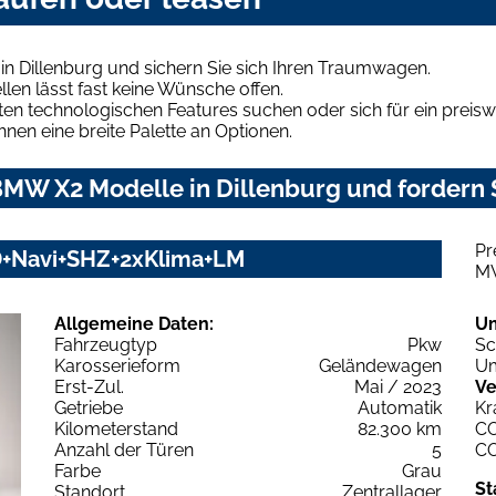
n Dillenburg und sichern Sie sich Ihren Traumwagen.
len lässt fast keine Wünsche offen.
en technologischen Features suchen oder sich für ein preiswe
hnen eine breite Palette an Optionen.
MW X2 Modelle in Dillenburg und fordern S
Pr
D+Navi+SHZ+2xKlima+LM
M
Allgemeine Daten:
U
Fahrzeugtyp
Pkw
Sc
Karosserieform
Geländewagen
Um
Erst-Zul.
Mai / 2023
Ve
Getriebe
Automatik
Kr
Kilometerstand
82.300 km
C
Anzahl der Türen
5
C
Farbe
Grau
St
Standort
Zentrallager