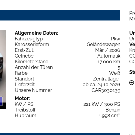
Pr
M
Allgemeine Daten:
U
Fahrzeugtyp
Pkw
Um
Karosserieform
Geländewagen
Ve
Erst-Zul.
Mär / 2026
Kr
Getriebe
Automatik
C
Kilometerstand
17.000 km
C
Anzahl der Türen
5
St
Farbe
Weiß
Standort
Zentrallager
Lieferzeit
ab ca. 24.10.2026
Unsere Nummer
CAR3030139
Motor:
kW / PS
221 kW / 300 PS
Treibstoff
Benzin
Hubraum
1.998 cm³