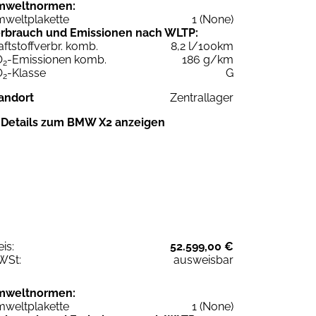
mweltnormen:
weltplakette
1 (None)
rbrauch und Emissionen nach WLTP:
aftstoffverbr. komb.
8,2 l/100km
O
-Emissionen komb.
186 g/km
2
O
-Klasse
G
2
andort
Zentrallager
Details zum BMW X2 anzeigen
eis:
52.599,00 €
WSt:
ausweisbar
mweltnormen:
weltplakette
1 (None)