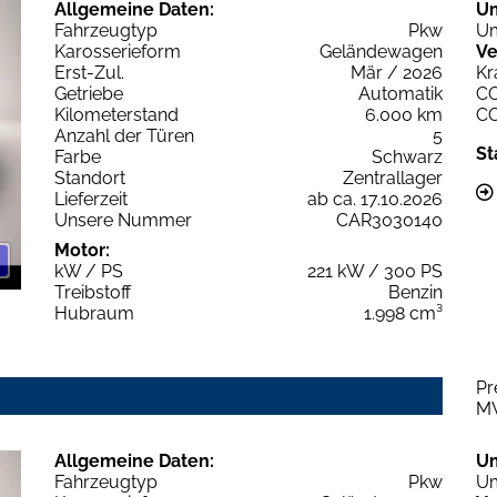
Allgemeine Daten:
U
Fahrzeugtyp
Pkw
Um
Karosserieform
Geländewagen
Ve
Erst-Zul.
Mär / 2026
Kr
Getriebe
Automatik
C
Kilometerstand
6.000 km
C
Anzahl der Türen
5
St
Farbe
Schwarz
Standort
Zentrallager
Lieferzeit
ab ca. 17.10.2026
Unsere Nummer
CAR3030140
Motor:
kW / PS
221 kW / 300 PS
Treibstoff
Benzin
Hubraum
1.998 cm³
Pr
M
Allgemeine Daten:
U
Fahrzeugtyp
Pkw
Um