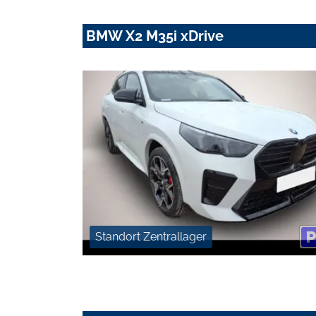
BMW X2 M35i xDrive
Standort Zentrallager