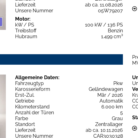
Lieferzeit
ab ca. 11.08.2026
Unsere Nummer
05W79207
Motor:
kW / PS
100 kW / 136 PS
Treibstoff
Benzin
Hubraum
1.499 cm³
Pr
M
Allgemeine Daten:
U
Fahrzeugtyp
Pkw
Um
Karosserieform
Geländewagen
Ve
Erst-Zul.
Mär / 2026
Kr
Getriebe
Automatik
C
Kilometerstand
6.000 km
C
Anzahl der Türen
5
St
Farbe
Grau
Standort
Zentrallager
Lieferzeit
ab ca. 10.11.2026
Unsere Nummer
CAR3030328