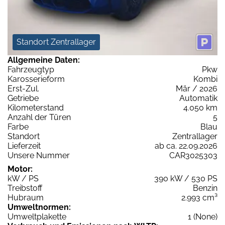
Standort Zentrallager
Allgemeine Daten:
Fahrzeugtyp
Pkw
Karosserieform
Kombi
Erst-Zul.
Mär / 2026
Getriebe
Automatik
Kilometerstand
4.050 km
Anzahl der Türen
5
Farbe
Blau
Standort
Zentrallager
Lieferzeit
ab ca. 22.09.2026
Unsere Nummer
CAR3025303
Motor:
kW / PS
390 kW / 530 PS
Treibstoff
Benzin
Hubraum
2.993 cm³
Umweltnormen:
Umweltplakette
1 (None)