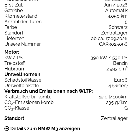
Erst-Zul.
Jun / 2026
Getriebe
Automatik
Kilometerstand
4.050 km
Anzahl der Türen
5
Farbe
Schwarz
Standort
Zentrallager
Lieferzeit
ab ca. 17.09.2026
Unsere Nummer
CAR3025096
Motor:
kW / PS
390 kW / 530 PS
Treibstoff
Benzin
Hubraum
2.993 cm³
Umweltnormen:
Schadstoffklasse
Euro6
Umweltplakette
4 (Green)
Verbrauch und Emissionen nach WLTP:
Kraftstoffverbr. komb.
12,0 l/100km
CO
-Emissionen komb.
235 g/km
2
CO
-Klasse
G
2
Standort
Zentrallager
Details zum BMW M3 anzeigen