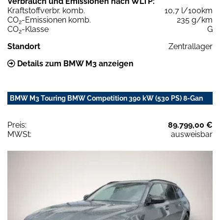
Verbrauch und Emissionen nach WLTP:
Kraftstoffverbr. komb.
10,7 l/100km
CO
-Emissionen komb.
235 g/km
2
CO
-Klasse
G
2
Standort
Zentrallager
Details zum BMW M3 anzeigen
BMW M3 Touring BMW Competition 390 kW (530 PS) 8-Gan
Preis:
89.799,00 €
MWSt:
ausweisbar