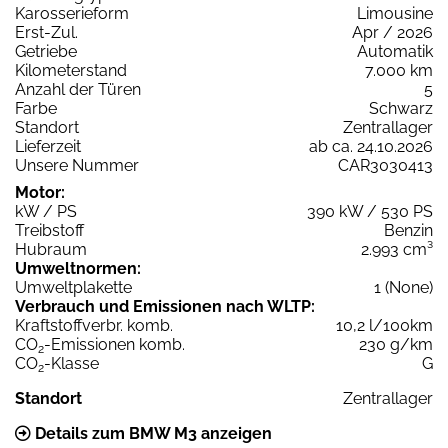
Karosserieform
Limousine
Erst-Zul.
Apr / 2026
Getriebe
Automatik
Kilometerstand
7.000 km
Anzahl der Türen
5
Farbe
Schwarz
Standort
Zentrallager
Lieferzeit
ab ca. 24.10.2026
Unsere Nummer
CAR3030413
Motor:
kW / PS
390 kW / 530 PS
Treibstoff
Benzin
Hubraum
2.993 cm³
Umweltnormen:
Umweltplakette
1 (None)
Verbrauch und Emissionen nach WLTP:
Kraftstoffverbr. komb.
10,2 l/100km
CO
-Emissionen komb.
230 g/km
2
CO
-Klasse
G
2
Standort
Zentrallager
Details zum BMW M3 anzeigen