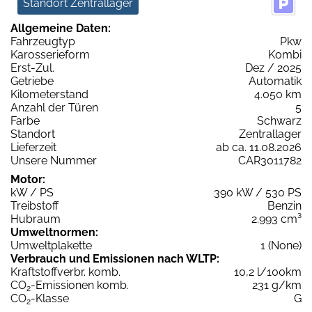
Standort Zentrallager
Allgemeine Daten:
Fahrzeugtyp
Pkw
Karosserieform
Kombi
Erst-Zul.
Dez / 2025
Getriebe
Automatik
Kilometerstand
4.050 km
Anzahl der Türen
5
Farbe
Schwarz
Standort
Zentrallager
Lieferzeit
ab ca. 11.08.2026
Unsere Nummer
CAR3011782
Motor:
kW / PS
390 kW / 530 PS
Treibstoff
Benzin
Hubraum
2.993 cm³
Umweltnormen:
Umweltplakette
1 (None)
Verbrauch und Emissionen nach WLTP:
Kraftstoffverbr. komb.
10,2 l/100km
CO
-Emissionen komb.
231 g/km
2
CO
-Klasse
G
2