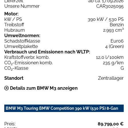
Lieferzeit
ab ca. 17.09.2026
Unsere Nummer
CAR3025095
Motor:
kW / PS
390 kW / 530 PS
Treibstoff
Benzin
Hubraum
2.993 cm³
Umweltnormen:
Schadstoffklasse
Euro6
Umweltplakette
4 (Green)
Verbrauch und Emissionen nach WLTP:
Kraftstoffverbr. komb.
12,0 l/100km
CO
-Emissionen komb.
235 g/km
2
CO
-Klasse
G
2
Standort
Zentrallager
Details zum BMW M3 anzeigen
BMW M3 Touring BMW Competition 390 kW (530 PS) 8-Gan
Preis:
89.799,00 €