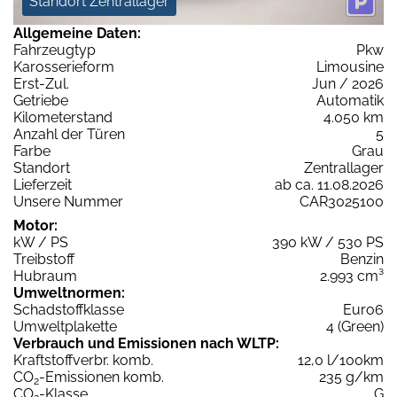
Standort Zentrallager
Allgemeine Daten:
Fahrzeugtyp
Pkw
Karosserieform
Limousine
Erst-Zul.
Jun / 2026
Getriebe
Automatik
Kilometerstand
4.050 km
Anzahl der Türen
5
Farbe
Grau
Standort
Zentrallager
Lieferzeit
ab ca. 11.08.2026
Unsere Nummer
CAR3025100
Motor:
kW / PS
390 kW / 530 PS
Treibstoff
Benzin
Hubraum
2.993 cm³
Umweltnormen:
Schadstoffklasse
Euro6
Umweltplakette
4 (Green)
Verbrauch und Emissionen nach WLTP:
Kraftstoffverbr. komb.
12,0 l/100km
CO
-Emissionen komb.
235 g/km
2
CO
-Klasse
G