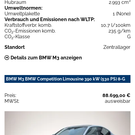
Hubraum
2.993 cm³
Umweltnormen:
Umweltplakette
1 (None)
Verbrauch und Emissionen nach WLTP:
Kraftstoffverbr. komb.
10,7 l/100km
CO
-Emissionen komb.
235 g/km
2
CO
-Klasse
G
2
Standort
Zentrallager
Details zum BMW M3 anzeigen
BMW M3 BMW Competition Limousine 390 kW (530 PS) 8-G
Preis:
88.699,00 €
MWSt:
ausweisbar