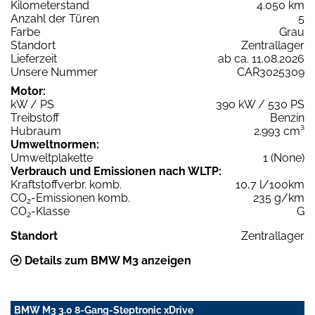
Kilometerstand
4.050 km
Anzahl der Türen
5
Farbe
Grau
Standort
Zentrallager
Lieferzeit
ab ca. 11.08.2026
Unsere Nummer
CAR3025309
Motor:
kW / PS
390 kW / 530 PS
Treibstoff
Benzin
Hubraum
2.993 cm³
Umweltnormen:
Umweltplakette
1 (None)
Verbrauch und Emissionen nach WLTP:
Kraftstoffverbr. komb.
10,7 l/100km
CO
-Emissionen komb.
235 g/km
2
CO
-Klasse
G
2
Standort
Zentrallager
Details zum BMW M3 anzeigen
BMW M3 3.0 8-Gang-Steptronic xDrive