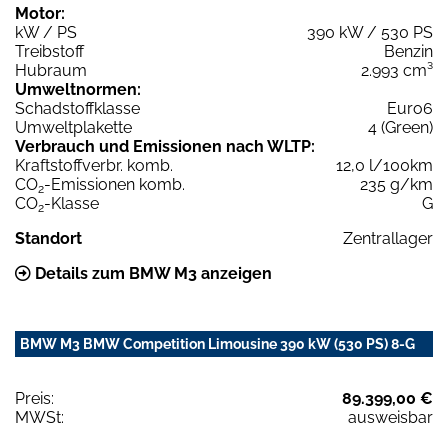
Motor:
kW / PS
390 kW / 530 PS
Treibstoff
Benzin
Hubraum
2.993 cm³
Umweltnormen:
Schadstoffklasse
Euro6
Umweltplakette
4 (Green)
Verbrauch und Emissionen nach WLTP:
Kraftstoffverbr. komb.
12,0 l/100km
CO
-Emissionen komb.
235 g/km
2
CO
-Klasse
G
2
Standort
Zentrallager
Details zum BMW M3 anzeigen
BMW M3 BMW Competition Limousine 390 kW (530 PS) 8-G
Preis:
89.399,00 €
MWSt:
ausweisbar