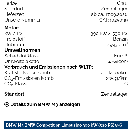
Farbe
Grau
Standort
Zentrallager
Lieferzeit
ab ca. 17.09.2026
Unsere Nummer
CAR3025099
Motor:
kW / PS
390 kW / 530 PS
Treibstoff
Benzin
Hubraum
2.993 cm³
Umweltnormen:
Schadstoffklasse
Euro6
Umweltplakette
4 (Green)
Verbrauch und Emissionen nach WLTP:
Kraftstoffverbr. komb.
12,0 l/100km
CO
-Emissionen komb.
235 g/km
2
CO
-Klasse
G
2
Standort
Zentrallager
Details zum BMW M3 anzeigen
BMW M3 BMW Competition Limousine 390 kW (530 PS) 8-G