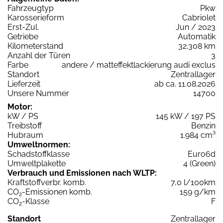
Fahrzeugtyp
Pkw
Karosserieform
Cabriolet
Erst-Zul.
Jun / 2023
Getriebe
Automatik
Kilometerstand
32.308 km
Anzahl der Türen
3
Farbe
andere / matteffektlackierung audi exclus
Standort
Zentrallager
Lieferzeit
ab ca. 11.08.2026
Unsere Nummer
14700
Motor:
kW / PS
145 kW / 197 PS
Treibstoff
Benzin
Hubraum
1.984 cm³
Umweltnormen:
Schadstoffklasse
Euro6d
Umweltplakette
4 (Green)
Verbrauch und Emissionen nach WLTP:
Kraftstoffverbr. komb.
7,0 l/100km
CO
-Emissionen komb.
159 g/km
2
CO
-Klasse
F
2
Standort
Zentrallager