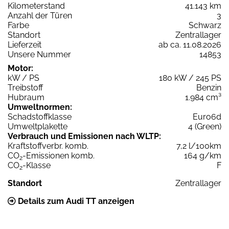
Kilometerstand
41.143 km
Anzahl der Türen
3
Farbe
Schwarz
Standort
Zentrallager
Lieferzeit
ab ca. 11.08.2026
Unsere Nummer
14853
Motor:
kW / PS
180 kW / 245 PS
Treibstoff
Benzin
Hubraum
1.984 cm³
Umweltnormen:
Schadstoffklasse
Euro6d
Umweltplakette
4 (Green)
Verbrauch und Emissionen nach WLTP:
Kraftstoffverbr. komb.
7,2 l/100km
CO
-Emissionen komb.
164 g/km
2
CO
-Klasse
F
2
Standort
Zentrallager
Details zum Audi TT anzeigen