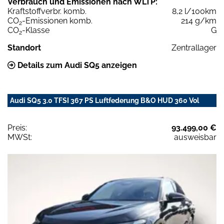
Verbrauch und Emissionen nach WLTP:
Kraftstoffverbr. komb.
8,2 l/100km
CO
-Emissionen komb.
214 g/km
2
CO
-Klasse
G
2
Standort
Zentrallager
Details zum Audi SQ5 anzeigen
Audi SQ5 3.0 TFSI 367 PS Luftfederung B&O HUD 360 Vol
Preis:
93.499,00 €
MWSt:
ausweisbar