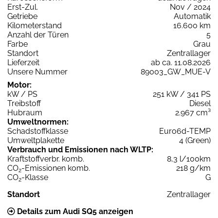
Erst-Zul.
Nov / 2024
Getriebe
Automatik
Kilometerstand
16.600 km
Anzahl der Türen
5
Farbe
Grau
Standort
Zentrallager
Lieferzeit
ab ca. 11.08.2026
Unsere Nummer
89003_GW_MUE-V
Motor:
kW / PS
251 kW / 341 PS
Treibstoff
Diesel
Hubraum
2.967 cm³
Umweltnormen:
Schadstoffklasse
Euro6d-TEMP
Umweltplakette
4 (Green)
Verbrauch und Emissionen nach WLTP:
Kraftstoffverbr. komb.
8,3 l/100km
CO
-Emissionen komb.
218 g/km
2
CO
-Klasse
G
2
Standort
Zentrallager
Details zum Audi SQ5 anzeigen