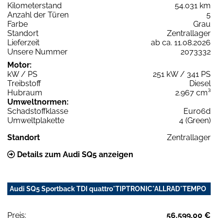
Kilometerstand
54.031 km
Anzahl der Türen
5
Farbe
Grau
Standort
Zentrallager
Lieferzeit
ab ca. 11.08.2026
Unsere Nummer
2073332
Motor:
kW / PS
251 kW / 341 PS
Treibstoff
Diesel
Hubraum
2.967 cm³
Umweltnormen:
Schadstoffklasse
Euro6d
Umweltplakette
4 (Green)
Standort
Zentrallager
Details zum Audi SQ5 anzeigen
Audi SQ5 Sportback TDI quattro*TIPTRONIC*ALLRAD*TEMPO
Preis:
56.599,00 €