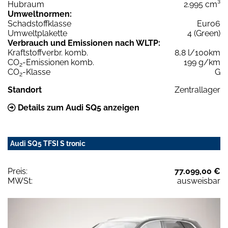
Hubraum
2.995 cm³
Umweltnormen:
Schadstoffklasse
Euro6
Umweltplakette
4 (Green)
Verbrauch und Emissionen nach WLTP:
Kraftstoffverbr. komb.
8,8 l/100km
CO
-Emissionen komb.
199 g/km
2
CO
-Klasse
G
2
Standort
Zentrallager
Details zum Audi SQ5 anzeigen
Audi SQ5 TFSI S tronic
Preis:
77.099,00 €
MWSt:
ausweisbar