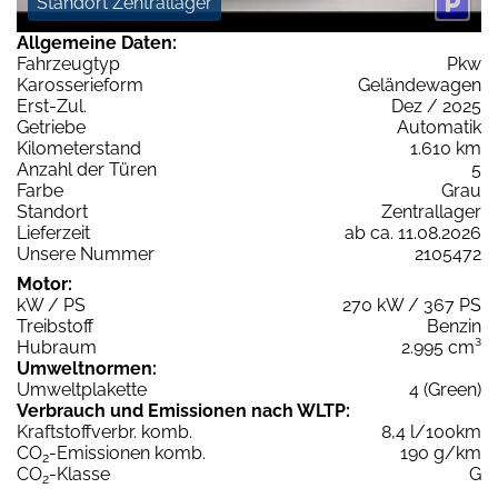
Standort Zentrallager
Allgemeine Daten:
Fahrzeugtyp
Pkw
Karosserieform
Geländewagen
Erst-Zul.
Dez / 2025
Getriebe
Automatik
Kilometerstand
1.610 km
Anzahl der Türen
5
Farbe
Grau
Standort
Zentrallager
Lieferzeit
ab ca. 11.08.2026
Unsere Nummer
2105472
Motor:
kW / PS
270 kW / 367 PS
Treibstoff
Benzin
Hubraum
2.995 cm³
Umweltnormen:
Umweltplakette
4 (Green)
Verbrauch und Emissionen nach WLTP:
Kraftstoffverbr. komb.
8,4 l/100km
CO
-Emissionen komb.
190 g/km
2
CO
-Klasse
G
2