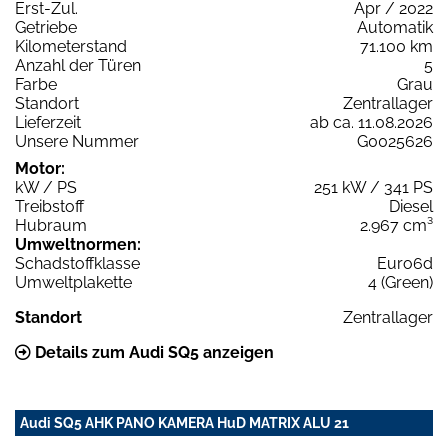
Erst-Zul.
Apr / 2022
Getriebe
Automatik
Kilometerstand
71.100 km
Anzahl der Türen
5
Farbe
Grau
Standort
Zentrallager
Lieferzeit
ab ca. 11.08.2026
Unsere Nummer
G0025626
Motor:
kW / PS
251 kW / 341 PS
Treibstoff
Diesel
Hubraum
2.967 cm³
Umweltnormen:
Schadstoffklasse
Euro6d
Umweltplakette
4 (Green)
Standort
Zentrallager
Details zum Audi SQ5 anzeigen
Audi SQ5 AHK PANO KAMERA HuD MATRIX ALU 21