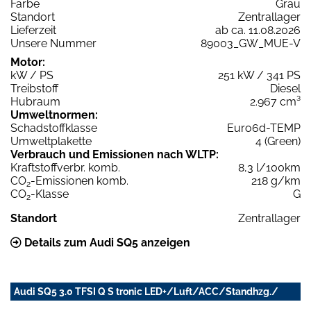
Farbe
Grau
Standort
Zentrallager
Lieferzeit
ab ca. 11.08.2026
Unsere Nummer
89003_GW_MUE-V
Motor:
kW / PS
251 kW / 341 PS
Treibstoff
Diesel
Hubraum
2.967 cm³
Umweltnormen:
Schadstoffklasse
Euro6d-TEMP
Umweltplakette
4 (Green)
Verbrauch und Emissionen nach WLTP:
Kraftstoffverbr. komb.
8,3 l/100km
CO
-Emissionen komb.
218 g/km
2
CO
-Klasse
G
2
Standort
Zentrallager
Details zum Audi SQ5 anzeigen
Audi SQ5 3.0 TFSI Q S tronic LED+/Luft/ACC/Standhzg./