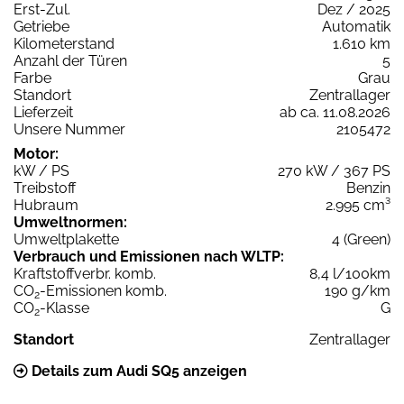
Erst-Zul.
Dez / 2025
Getriebe
Automatik
Kilometerstand
1.610 km
Anzahl der Türen
5
Farbe
Grau
Standort
Zentrallager
Lieferzeit
ab ca. 11.08.2026
Unsere Nummer
2105472
Motor:
kW / PS
270 kW / 367 PS
Treibstoff
Benzin
Hubraum
2.995 cm³
Umweltnormen:
Umweltplakette
4 (Green)
Verbrauch und Emissionen nach WLTP:
Kraftstoffverbr. komb.
8,4 l/100km
CO
-Emissionen komb.
190 g/km
2
CO
-Klasse
G
2
Standort
Zentrallager
Details zum Audi SQ5 anzeigen