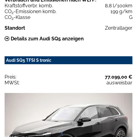
Kraftstoffverbr. komb.
8,8 l/100km
CO
-Emissionen komb.
199 g/km
2
CO
-Klasse
G
2
Standort
Zentrallager
Details zum Audi SQ5 anzeigen
Audi SQ5 TFSI S tronic
Preis:
77.099,00 €
MWSt:
ausweisbar