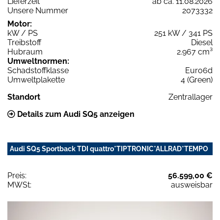
Lieferzeit
ab ca. 11.08.2026
Unsere Nummer
2073332
Motor:
kW / PS
251 kW / 341 PS
Treibstoff
Diesel
Hubraum
2.967 cm³
Umweltnormen:
Schadstoffklasse
Euro6d
Umweltplakette
4 (Green)
Standort
Zentrallager
Details zum Audi SQ5 anzeigen
Audi SQ5 Sportback TDI quattro*TIPTRONIC*ALLRAD*TEMPO
Preis:
56.599,00 €
MWSt:
ausweisbar