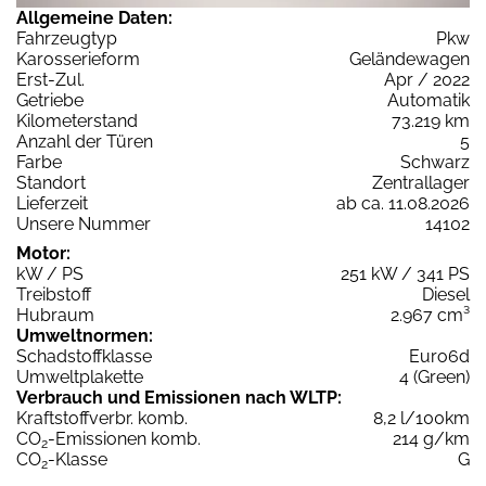
Allgemeine Daten:
Fahrzeugtyp
Pkw
Karosserieform
Geländewagen
Erst-Zul.
Apr / 2022
Getriebe
Automatik
Kilometerstand
73.219 km
Anzahl der Türen
5
Farbe
Schwarz
Standort
Zentrallager
Lieferzeit
ab ca. 11.08.2026
Unsere Nummer
14102
Motor:
kW / PS
251 kW / 341 PS
Treibstoff
Diesel
Hubraum
2.967 cm³
Umweltnormen:
Schadstoffklasse
Euro6d
Umweltplakette
4 (Green)
Verbrauch und Emissionen nach WLTP:
Kraftstoffverbr. komb.
8,2 l/100km
CO
-Emissionen komb.
214 g/km
2
CO
-Klasse
G
2