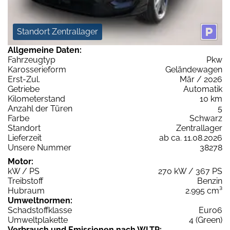
Standort Zentrallager
Allgemeine Daten:
Fahrzeugtyp
Pkw
Karosserieform
Geländewagen
Erst-Zul.
Mär / 2026
Getriebe
Automatik
Kilometerstand
10 km
Anzahl der Türen
5
Farbe
Schwarz
Standort
Zentrallager
Lieferzeit
ab ca. 11.08.2026
Unsere Nummer
38278
Motor:
kW / PS
270 kW / 367 PS
Treibstoff
Benzin
Hubraum
2.995 cm³
Umweltnormen:
Schadstoffklasse
Euro6
Umweltplakette
4 (Green)
Verbrauch und Emissionen nach WLTP: