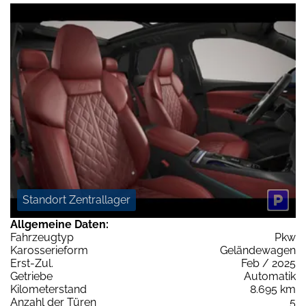
Standort Zentrallager
Allgemeine Daten:
Fahrzeugtyp
Pkw
Karosserieform
Geländewagen
Erst-Zul.
Feb / 2025
Getriebe
Automatik
Kilometerstand
8.695 km
Anzahl der Türen
5