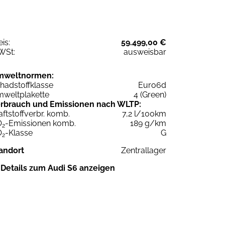
eis:
59.499,00 €
WSt:
ausweisbar
mweltnormen:
hadstoffklasse
Euro6d
weltplakette
4 (Green)
rbrauch und Emissionen nach WLTP:
aftstoffverbr. komb.
7,2 l/100km
O
-Emissionen komb.
189 g/km
2
O
-Klasse
G
2
andort
Zentrallager
Details zum Audi S6 anzeigen