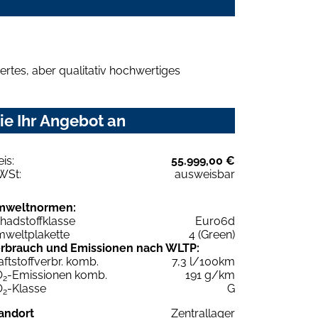
rtes, aber qualitativ hochwertiges
ie Ihr Angebot an
eis:
55.999,00 €
WSt:
ausweisbar
mweltnormen:
hadstoffklasse
Euro6d
weltplakette
4 (Green)
rbrauch und Emissionen nach WLTP:
aftstoffverbr. komb.
7,3 l/100km
O
-Emissionen komb.
191 g/km
2
O
-Klasse
G
2
andort
Zentrallager