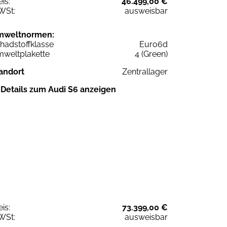
eis:
46.499,00 €
WSt:
ausweisbar
mweltnormen:
hadstoffklasse
Euro6d
weltplakette
4 (Green)
andort
Zentrallager
Details zum Audi S6 anzeigen
eis:
73.399,00 €
WSt:
ausweisbar