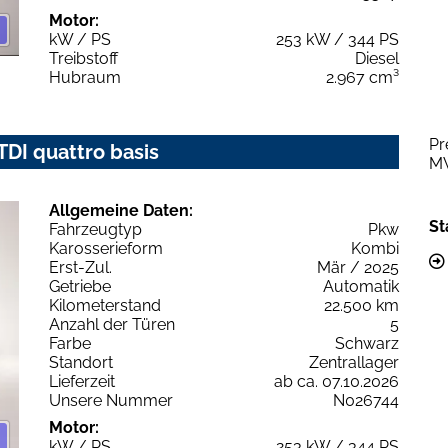
Motor:
kW / PS
253 kW / 344 PS
Treibstoff
Diesel
Hubraum
2.967 cm³
Pr
 TDI quattro basis
M
Allgemeine Daten:
St
Fahrzeugtyp
Pkw
Karosserieform
Kombi
Erst-Zul.
Mär / 2025
Getriebe
Automatik
Kilometerstand
22.500 km
Anzahl der Türen
5
Farbe
Schwarz
Standort
Zentrallager
Lieferzeit
ab ca. 07.10.2026
Unsere Nummer
N026744
Motor:
kW / PS
253 kW / 344 PS