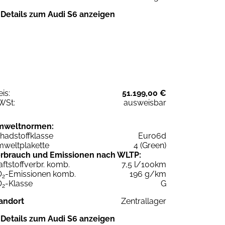
Details zum Audi S6 anzeigen
eis:
51.199,00 €
WSt:
ausweisbar
mweltnormen:
hadstoffklasse
Euro6d
weltplakette
4 (Green)
rbrauch und Emissionen nach WLTP:
aftstoffverbr. komb.
7,5 l/100km
O
-Emissionen komb.
196 g/km
2
O
-Klasse
G
2
andort
Zentrallager
Details zum Audi S6 anzeigen