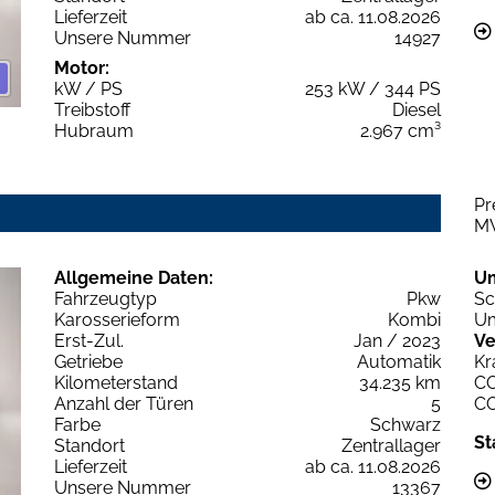
Lieferzeit
ab ca. 11.08.2026
Unsere Nummer
14927
Motor:
kW / PS
253 kW / 344 PS
Treibstoff
Diesel
Hubraum
2.967 cm³
Pr
M
Allgemeine Daten:
U
Fahrzeugtyp
Pkw
Sc
Karosserieform
Kombi
Um
Erst-Zul.
Jan / 2023
Ve
Getriebe
Automatik
Kr
Kilometerstand
34.235 km
C
Anzahl der Türen
5
C
Farbe
Schwarz
St
Standort
Zentrallager
Lieferzeit
ab ca. 11.08.2026
Unsere Nummer
13367