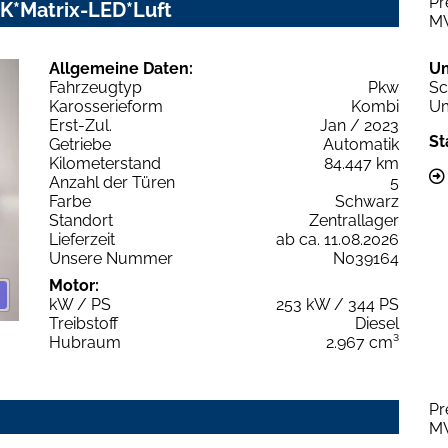
Pr
AHK*Matrix-LED*Luft
M
Allgemeine Daten:
U
Fahrzeugtyp
Pkw
Sc
Karosserieform
Kombi
Um
Erst-Zul.
Jan / 2023
St
Getriebe
Automatik
Kilometerstand
84.447 km
Anzahl der Türen
5
Farbe
Schwarz
Standort
Zentrallager
Lieferzeit
ab ca. 11.08.2026
Unsere Nummer
N039164
Motor:
kW / PS
253 kW / 344 PS
Treibstoff
Diesel
Hubraum
2.967 cm³
Pr
M