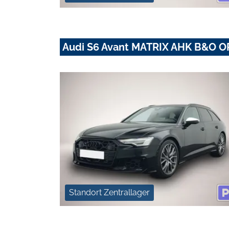
Audi S6 Avant MATRIX AHK B&O 
Standort Zentrallager