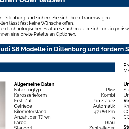
n Dillenburg und sichern Sie sich Ihren Traumwagen.
len lässt fast keine Wünsche offen.
en technologischen Features suchen oder sich für ein preiswe
hnen eine breite Palette an Optionen.
di S6 Modelle in Dillenburg und fordern S
Pr
M
Allgemeine Daten:
U
Fahrzeugtyp
Pkw
Sc
Karosserieform
Kombi
Um
Erst-Zul.
Jan / 2022
Ve
Getriebe
Automatik
Kr
Kilometerstand
47.186 km
C
Anzahl der Türen
5
C
Farbe
Blau
St
Standort
Zentrallager