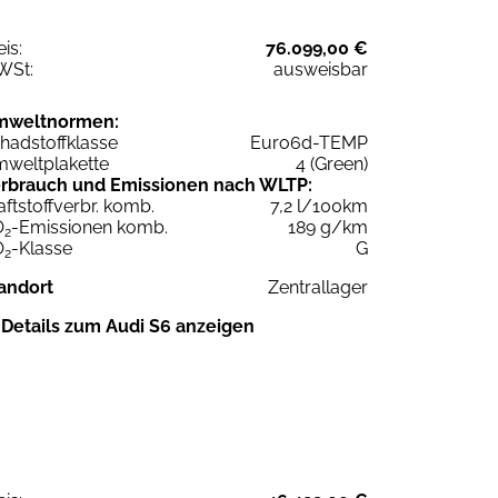
eis:
76.099,00 €
WSt:
ausweisbar
mweltnormen:
hadstoffklasse
Euro6d-TEMP
weltplakette
4 (Green)
rbrauch und Emissionen nach WLTP:
aftstoffverbr. komb.
7,2 l/100km
O
-Emissionen komb.
189 g/km
2
O
-Klasse
G
2
andort
Zentrallager
Details zum Audi S6 anzeigen