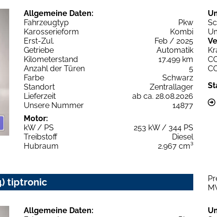
Allgemeine Daten:
U
Fahrzeugtyp
Pkw
Sc
Karosserieform
Kombi
Um
Erst-Zul.
Feb / 2025
Ve
Getriebe
Automatik
Kr
Kilometerstand
17.499 km
C
Anzahl der Türen
5
C
Farbe
Schwarz
St
Standort
Zentrallager
Lieferzeit
ab ca. 28.08.2026
Unsere Nummer
14877
Motor:
kW / PS
253 kW / 344 PS
Treibstoff
Diesel
Hubraum
2.967 cm³
Pr
) tiptronic
M
Allgemeine Daten:
U