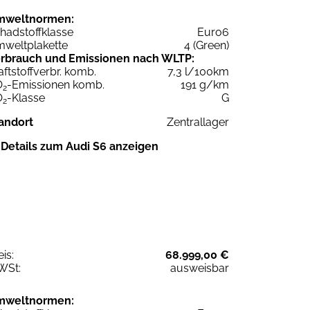
mweltnormen:
hadstoffklasse
Euro6
weltplakette
4 (Green)
rbrauch und Emissionen nach WLTP:
aftstoffverbr. komb.
7,3 l/100km
O
-Emissionen komb.
191 g/km
2
O
-Klasse
G
2
andort
Zentrallager
Details zum Audi S6 anzeigen
eis:
68.999,00 €
WSt:
ausweisbar
mweltnormen: