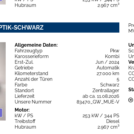
Hubraum
2.967 cm³
Pr
OPTIK-SCHWARZ
M
Allgemeine Daten:
U
Fahrzeugtyp
Pkw
Sc
Karosserieform
Kombi
Um
Erst-Zul.
Jun / 2024
Ve
Getriebe
Automatik
Kr
Kilometerstand
27.000 km
C
Anzahl der Türen
5
C
Farbe
Schwarz
St
Standort
Zentrallager
Lieferzeit
ab ca. 11.08.2026
Unsere Nummer
83470_GW_MUE-V
Motor:
kW / PS
253 kW / 344 PS
Treibstoff
Diesel
Hubraum
2.967 cm³