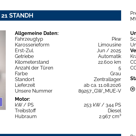
Pr
T 21 STANDH
M
Allgemeine Daten:
U
Fahrzeugtyp
Pkw
Sc
Karosserieform
Limousine
Um
Erst-Zul.
Jun / 2025
Ve
Getriebe
Automatik
Kr
Kilometerstand
22.600 km
C
Anzahl der Türen
5
C
Farbe
Grau
St
Standort
Zentrallager
Lieferzeit
ab ca. 11.08.2026
Unsere Nummer
89257_GW_MUE-V
Motor:
kW / PS
253 kW / 344 PS
Treibstoff
Diesel
Hubraum
2.967 cm³