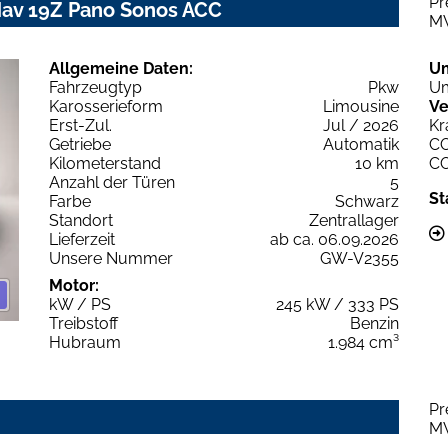
Pr
Nav 19Z Pano Sonos ACC
M
Allgemeine Daten:
U
Fahrzeugtyp
Pkw
Um
Karosserieform
Limousine
Ve
Erst-Zul.
Jul / 2026
Kr
Getriebe
Automatik
C
Kilometerstand
10 km
C
Anzahl der Türen
5
St
Farbe
Schwarz
Standort
Zentrallager
Lieferzeit
ab ca. 06.09.2026
Unsere Nummer
GW-V2355
Motor:
kW / PS
245 kW / 333 PS
Treibstoff
Benzin
Hubraum
1.984 cm³
Pr
M