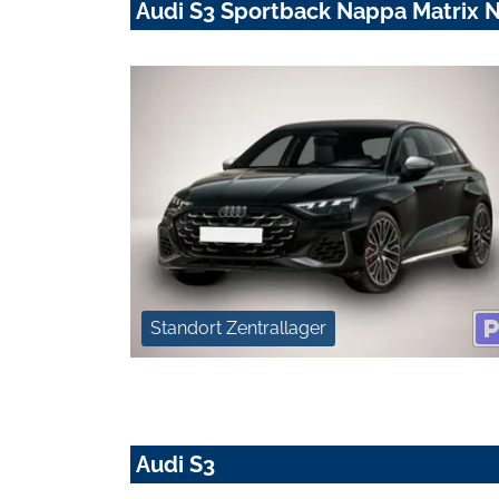
Audi S3 Sportback Nappa Matrix 
Standort Zentrallager
Audi S3