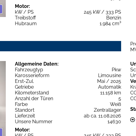
Motor:
kW / PS
245 kW / 333 PS
Treibstoff
Benzin
Hubraum
1.984 cm³
Pr
M
Allgemeine Daten:
U
Fahrzeugtyp
Pkw
Sc
Karosserieform
Limousine
Um
Erst-Zul.
Mai / 2025
Ve
Getriebe
Automatik
Kr
Kilometerstand
11.158 km
C
Anzahl der Türen
5
C
Farbe
Weiß
St
Standort
Zentrallager
Lieferzeit
ab ca. 11.08.2026
Unsere Nummer
14630
Motor:
kW / PS
245 kW / 333 PS