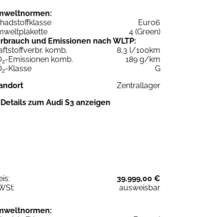
mweltnormen:
hadstoffklasse
Euro6
weltplakette
4 (Green)
rbrauch und Emissionen nach WLTP:
aftstoffverbr. komb.
8,3 l/100km
O
-Emissionen komb.
189 g/km
2
O
-Klasse
G
2
andort
Zentrallager
Details zum Audi S3 anzeigen
eis:
39.999,00 €
WSt:
ausweisbar
mweltnormen: