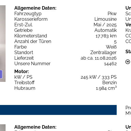
Allgemeine Daten:
U
Fahrzeugtyp
Pkw
Sc
Karosserieform
Limousine
Um
Erst-Zul.
Mai / 2025
Ve
Getriebe
Automatik
Kr
Kilometerstand
17.783 km
C
Anzahl der Türen
5
C
Farbe
Weiß
St
Standort
Zentrallager
Lieferzeit
ab ca. 11.08.2026
Unsere Nummer
14462
Motor:
kW / PS
245 kW / 333 PS
Treibstoff
Benzin
Hubraum
1.984 cm³
Pr
M
Allgemeine Daten:
U