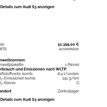
Details zum Audi S3 anzeigen
eis:
51.399,00 €
WSt:
ausweisbar
mweltnormen:
weltplakette
1 (None)
rbrauch und Emissionen nach WLTP:
aftstoffverbr. komb.
8,4 l/100km
O
-Emissionen komb.
191 g/km
2
O
-Klasse
G
2
andort
Zentrallager
Details zum Audi S3 anzeigen