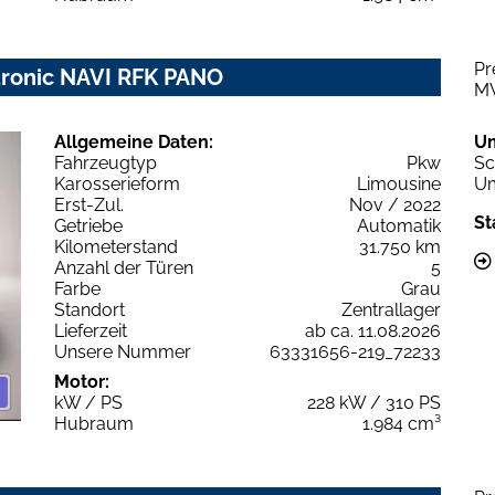
Pr
 tronic NAVI RFK PANO
M
Allgemeine Daten:
U
Fahrzeugtyp
Pkw
Sc
Karosserieform
Limousine
Um
Erst-Zul.
Nov / 2022
St
Getriebe
Automatik
Kilometerstand
31.750 km
Anzahl der Türen
5
Farbe
Grau
Standort
Zentrallager
Lieferzeit
ab ca. 11.08.2026
Unsere Nummer
63331656-219_72233
Motor:
kW / PS
228 kW / 310 PS
Hubraum
1.984 cm³