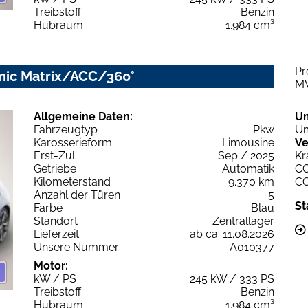
Treibstoff
Benzin
Hubraum
1.984 cm³
Pr
onic Matrix/ACC/360°
M
Allgemeine Daten:
U
Fahrzeugtyp
Pkw
Um
Karosserieform
Limousine
Ve
Erst-Zul.
Sep / 2025
Kr
Getriebe
Automatik
C
Kilometerstand
9.370 km
C
Anzahl der Türen
5
St
Farbe
Blau
Standort
Zentrallager
Lieferzeit
ab ca. 11.08.2026
Unsere Nummer
A010377
Motor:
kW / PS
245 kW / 333 PS
Treibstoff
Benzin
Hubraum
1.984 cm³