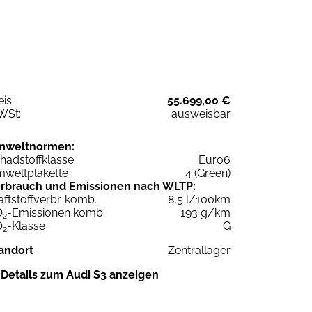
eis:
55.699,00 €
WSt:
ausweisbar
mweltnormen:
hadstoffklasse
Euro6
weltplakette
4 (Green)
rbrauch und Emissionen nach WLTP:
aftstoffverbr. komb.
8,5 l/100km
O
-Emissionen komb.
193 g/km
2
O
-Klasse
G
2
andort
Zentrallager
Details zum Audi S3 anzeigen