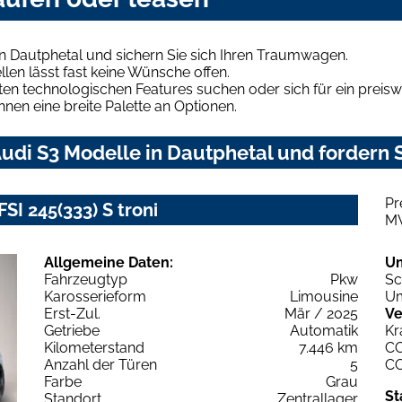
n Dautphetal und sichern Sie sich Ihren Traumwagen.
len lässt fast keine Wünsche offen.
en technologischen Features suchen oder sich für ein preiswe
hnen eine breite Palette an Optionen.
di S3 Modelle in Dautphetal und fordern S
Pr
SI 245(333) S troni
M
Allgemeine Daten:
U
Fahrzeugtyp
Pkw
Sc
Karosserieform
Limousine
Um
Erst-Zul.
Mär / 2025
Ve
Getriebe
Automatik
Kr
Kilometerstand
7.446 km
C
Anzahl der Türen
5
C
Farbe
Grau
St
Standort
Zentrallager