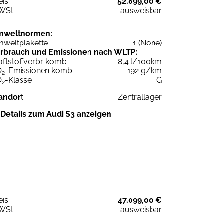
eis:
52.899,00 €
WSt:
ausweisbar
mweltnormen:
weltplakette
1 (None)
rbrauch und Emissionen nach WLTP:
aftstoffverbr. komb.
8,4 l/100km
O
-Emissionen komb.
192 g/km
2
O
-Klasse
G
2
andort
Zentrallager
Details zum Audi S3 anzeigen
eis:
47.099,00 €
WSt:
ausweisbar