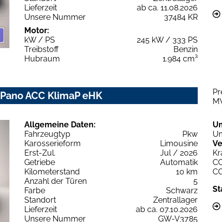
Lieferzeit
ab ca. 11.08.2026
Unsere Nummer
37484 KR
Motor:
kW / PS
245 kW / 333 PS
Treibstoff
Benzin
Hubraum
1.984 cm³
Pr
Z Pano ACC KlimaP eHK
M
Allgemeine Daten:
U
Fahrzeugtyp
Pkw
Um
Karosserieform
Limousine
Ve
Erst-Zul.
Jul / 2026
Kr
Getriebe
Automatik
C
Kilometerstand
10 km
C
Anzahl der Türen
5
St
Farbe
Schwarz
Standort
Zentrallager
Lieferzeit
ab ca. 07.10.2026
Unsere Nummer
GW-V3785