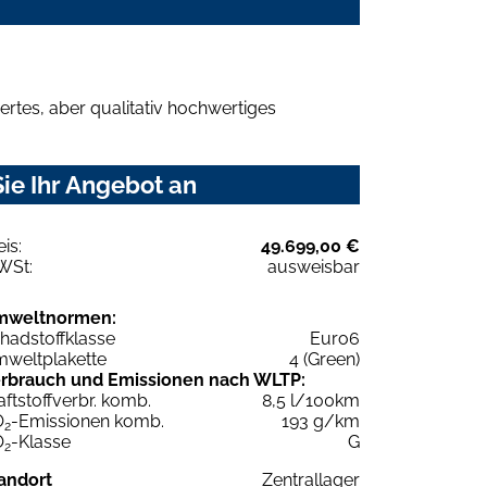
rtes, aber qualitativ hochwertiges
ie Ihr Angebot an
eis:
49.699,00 €
WSt:
ausweisbar
mweltnormen:
hadstoffklasse
Euro6
weltplakette
4 (Green)
rbrauch und Emissionen nach WLTP:
aftstoffverbr. komb.
8,5 l/100km
O
-Emissionen komb.
193 g/km
2
O
-Klasse
G
2
andort
Zentrallager