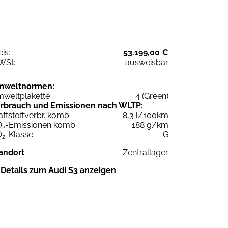
eis:
53.199,00 €
WSt:
ausweisbar
mweltnormen:
weltplakette
4 (Green)
rbrauch und Emissionen nach WLTP:
aftstoffverbr. komb.
8,3 l/100km
O
-Emissionen komb.
188 g/km
2
O
-Klasse
G
2
andort
Zentrallager
Details zum Audi S3 anzeigen