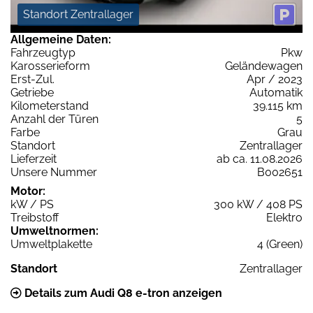
Standort Zentrallager
Allgemeine Daten:
Fahrzeugtyp
Pkw
Karosserieform
Geländewagen
Erst-Zul.
Apr / 2023
Getriebe
Automatik
Kilometerstand
39.115 km
Anzahl der Türen
5
Farbe
Grau
Standort
Zentrallager
Lieferzeit
ab ca. 11.08.2026
Unsere Nummer
B002651
Motor:
kW / PS
300 kW / 408 PS
Treibstoff
Elektro
Umweltnormen:
Umweltplakette
4 (Green)
Standort
Zentrallager
Details zum Audi Q8 e-tron anzeigen