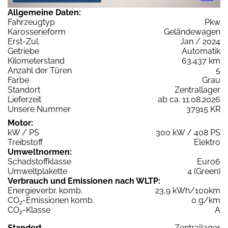
Allgemeine Daten:
Fahrzeugtyp
Pkw
Karosserieform
Geländewagen
Erst-Zul.
Jan / 2024
Getriebe
Automatik
Kilometerstand
63.437 km
Anzahl der Türen
5
Farbe
Grau
Standort
Zentrallager
Lieferzeit
ab ca. 11.08.2026
Unsere Nummer
37915 KR
Motor:
kW / PS
300 kW / 408 PS
Treibstoff
Elektro
Umweltnormen:
Schadstoffklasse
Euro6
Umweltplakette
4 (Green)
Verbrauch und Emissionen nach WLTP:
Energieverbr. komb.
23,9 kWh/100km
CO
-Emissionen komb.
0 g/km
2
CO
-Klasse
A
2
Standort
Zentrallager