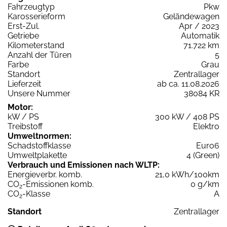
Fahrzeugtyp
Pkw
Karosserieform
Geländewagen
Erst-Zul.
Apr / 2023
Getriebe
Automatik
Kilometerstand
71.722 km
Anzahl der Türen
5
Farbe
Grau
Standort
Zentrallager
Lieferzeit
ab ca. 11.08.2026
Unsere Nummer
38084 KR
Motor:
kW / PS
300 kW / 408 PS
Treibstoff
Elektro
Umweltnormen:
Schadstoffklasse
Euro6
Umweltplakette
4 (Green)
Verbrauch und Emissionen nach WLTP:
Energieverbr. komb.
21,0 kWh/100km
CO
-Emissionen komb.
0 g/km
2
CO
-Klasse
A
2
Standort
Zentrallager