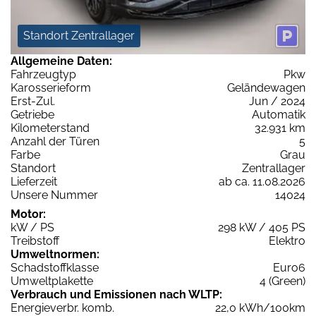
Standort Zentrallager
Allgemeine Daten:
Fahrzeugtyp
Pkw
Karosserieform
Geländewagen
Erst-Zul.
Jun / 2024
Getriebe
Automatik
Kilometerstand
32.931 km
Anzahl der Türen
5
Farbe
Grau
Standort
Zentrallager
Lieferzeit
ab ca. 11.08.2026
Unsere Nummer
14024
Motor:
kW / PS
298 kW / 405 PS
Treibstoff
Elektro
Umweltnormen:
Schadstoffklasse
Euro6
Umweltplakette
4 (Green)
Verbrauch und Emissionen nach WLTP:
Energieverbr. komb.
22,0 kWh/100km