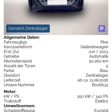
Standort Zentrallager
Allgemeine Daten:
Fahrzeugtyp
Pkw
Karosserieform
Geländewagen
Erst-Zul.
Jun / 2023
Getriebe
Automatik
Kilometerstand
50.260 km
Anzahl der Türen
5
Farbe
Blau
Standort
Zentrallager
Lieferzeit
ab ca. 11.08.2026
Unsere Nummer
B016632
Motor:
kW / PS
250 kW / 340 PS
Treibstoff
Elektro
Umweltnormen:
Schadstoffklasse
Euro6d