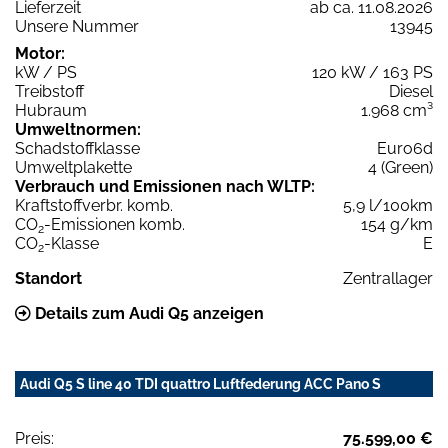
Lieferzeit
ab ca. 11.08.2026
Unsere Nummer
13945
Motor:
kW / PS
120 kW / 163 PS
Treibstoff
Diesel
Hubraum
1.968 cm³
Umweltnormen:
Schadstoffklasse
Euro6d
Umweltplakette
4 (Green)
Verbrauch und Emissionen nach WLTP:
Kraftstoffverbr. komb.
5,9 l/100km
CO
-Emissionen komb.
154 g/km
2
CO
-Klasse
E
2
Standort
Zentrallager
Details zum Audi Q5 anzeigen
Audi Q5 S line 40 TDI quattro Luftfederung ACC Pano S
Preis:
75.599,00 €