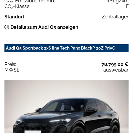
CO
-Emissionen komb.
161 g/km
2
CO
-Klasse
F
2
Standort
Zentrallager
Details zum Audi Q5 anzeigen
Audi Q5 Sportback 2xS line Tech Pano BlackP 20Z PrivG
Preis:
78.799,00 €
MWSt:
ausweisbar