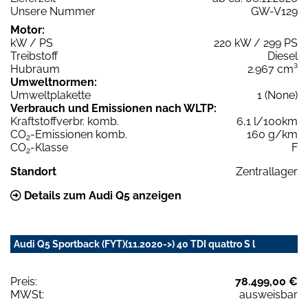
Unsere Nummer
GW-V129
Motor:
kW / PS
220 kW / 299 PS
Treibstoff
Diesel
Hubraum
2.967 cm³
Umweltnormen:
Umweltplakette
1 (None)
Verbrauch und Emissionen nach WLTP:
Kraftstoffverbr. komb.
6,1 l/100km
CO
-Emissionen komb.
160 g/km
2
CO
-Klasse
F
2
Standort
Zentrallager
Details zum Audi Q5 anzeigen
Audi Q5 Sportback (FYT)(11.2020->) 40 TDI quattro S l
Preis:
78.499,00 €
MWSt:
ausweisbar