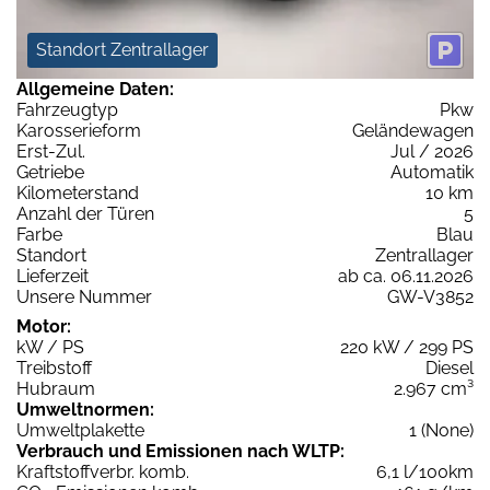
Standort Zentrallager
Allgemeine Daten:
Fahrzeugtyp
Pkw
Karosserieform
Geländewagen
Erst-Zul.
Jul / 2026
Getriebe
Automatik
Kilometerstand
10 km
Anzahl der Türen
5
Farbe
Blau
Standort
Zentrallager
Lieferzeit
ab ca. 06.11.2026
Unsere Nummer
GW-V3852
Motor:
kW / PS
220 kW / 299 PS
Treibstoff
Diesel
Hubraum
2.967 cm³
Umweltnormen:
Umweltplakette
1 (None)
Verbrauch und Emissionen nach WLTP:
Kraftstoffverbr. komb.
6,1 l/100km