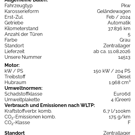
Fahrzeugtyp
Pkw
Karosserieform
Geländewagen
Erst-Zul.
Feb / 2024
Getriebe
Automatik
Kilometerstand
37.836 km
Anzahl der Türen
5
Farbe
Grau
Standort
Zentrallager
Lieferzeit
ab ca. 11.08.2026
Unsere Nummer
14513
Motor:
kW / PS
150 kW / 204 PS
Treibstoff
Diesel
Hubraum
1.968 cm³
Umweltnormen:
Schadstoffklasse
Euro6d
Umweltplakette
4 (Green)
Verbrauch und Emissionen nach WLTP:
Kraftstoffverbr. komb.
6,7 l/100km
CO
-Emissionen komb.
175 g/km
2
CO
-Klasse
F
2
Standort
Zentrallager