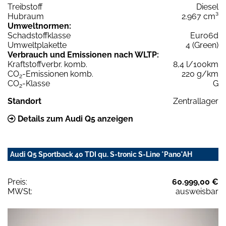
Treibstoff
Diesel
Hubraum
2.967 cm³
Umweltnormen:
Schadstoffklasse
Euro6d
Umweltplakette
4 (Green)
Verbrauch und Emissionen nach WLTP:
Kraftstoffverbr. komb.
8,4 l/100km
CO
-Emissionen komb.
220 g/km
2
CO
-Klasse
G
2
Standort
Zentrallager
Details zum Audi Q5 anzeigen
Audi Q5 Sportback 40 TDI qu. S-tronic S-Line *Pano*AH
Preis:
60.999,00 €
MWSt:
ausweisbar