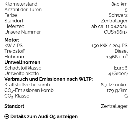
Kilometerstand
850 km
Anzahl der Türen
5
Farbe
Schwarz
Standort
Zentrallager
Lieferzeit
ab ca. 11.08.2026
Unsere Nummer
GUS36697
Motor:
kW / PS
150 kW / 204 PS
Treibstoff
Diesel
Hubraum
1.968 cm³
Umweltnormen:
Schadstoffklasse
Euro6
Umweltplakette
4 (Green)
Verbrauch und Emissionen nach WLTP:
Kraftstoffverbr. komb.
6,7 l/100km
CO
-Emissionen komb.
179 g/km
2
CO
-Klasse
G
2
Standort
Zentrallager
Details zum Audi Q5 anzeigen