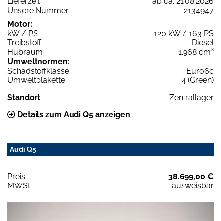
Lieferzeit
ab ca. 21.08.2026
Unsere Nummer
2134947
Motor:
kW / PS
120 kW / 163 PS
Treibstoff
Diesel
Hubraum
1.968 cm³
Umweltnormen:
Schadstoffklasse
Euro6c
Umweltplakette
4 (Green)
Standort
Zentrallager
Details zum Audi Q5 anzeigen
Audi Q5
Preis:
38.699,00 €
MWSt:
ausweisbar