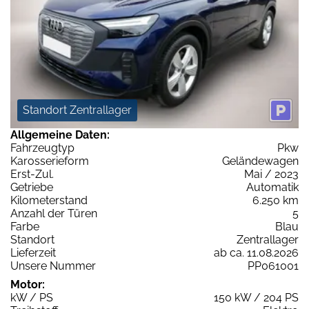
Standort Zentrallager
Allgemeine Daten:
Fahrzeugtyp
Pkw
Karosserieform
Geländewagen
Erst-Zul.
Mai / 2023
Getriebe
Automatik
Kilometerstand
6.250 km
Anzahl der Türen
5
Farbe
Blau
Standort
Zentrallager
Lieferzeit
ab ca. 11.08.2026
Unsere Nummer
PP061001
Motor:
kW / PS
150 kW / 204 PS