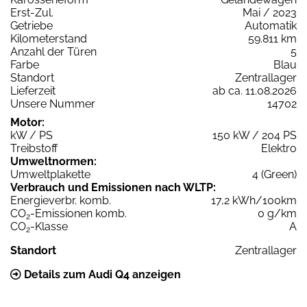
Erst-Zul.
Mai / 2023
Getriebe
Automatik
Kilometerstand
59.811 km
Anzahl der Türen
5
Farbe
Blau
Standort
Zentrallager
Lieferzeit
ab ca. 11.08.2026
Unsere Nummer
14702
Motor:
kW / PS
150 kW / 204 PS
Treibstoff
Elektro
Umweltnormen:
Umweltplakette
4 (Green)
Verbrauch und Emissionen nach WLTP:
Energieverbr. komb.
17,2 kWh/100km
CO
-Emissionen komb.
0 g/km
2
CO
-Klasse
A
2
Standort
Zentrallager
Details zum Audi Q4 anzeigen