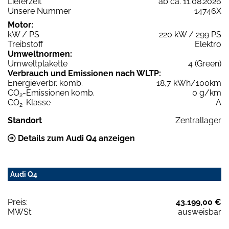
Lieferzeit
ab ca. 11.08.2026
Unsere Nummer
14746X
Motor:
kW / PS
220 kW / 299 PS
Treibstoff
Elektro
Umweltnormen:
Umweltplakette
4 (Green)
Verbrauch und Emissionen nach WLTP:
Energieverbr. komb.
18,7 kWh/100km
CO
-Emissionen komb.
0 g/km
2
CO
-Klasse
A
2
Standort
Zentrallager
Details zum Audi Q4 anzeigen
Audi Q4
Preis:
43.199,00 €
MWSt:
ausweisbar