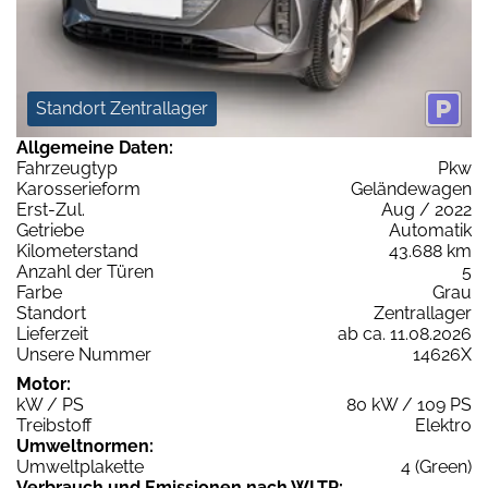
Standort Zentrallager
Allgemeine Daten:
Fahrzeugtyp
Pkw
Karosserieform
Geländewagen
Erst-Zul.
Aug / 2022
Getriebe
Automatik
Kilometerstand
43.688 km
Anzahl der Türen
5
Farbe
Grau
Standort
Zentrallager
Lieferzeit
ab ca. 11.08.2026
Unsere Nummer
14626X
Motor:
kW / PS
80 kW / 109 PS
Treibstoff
Elektro
Umweltnormen:
Umweltplakette
4 (Green)
Verbrauch und Emissionen nach WLTP: