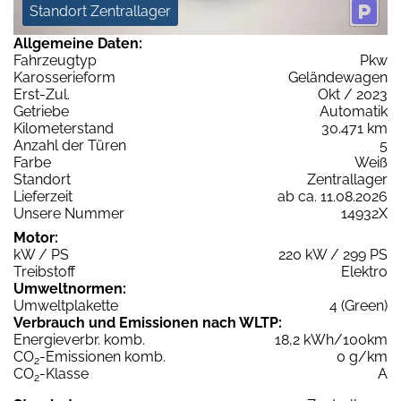
Standort Zentrallager
Allgemeine Daten:
Fahrzeugtyp
Pkw
Karosserieform
Geländewagen
Erst-Zul.
Okt / 2023
Getriebe
Automatik
Kilometerstand
30.471 km
Anzahl der Türen
5
Farbe
Weiß
Standort
Zentrallager
Lieferzeit
ab ca. 11.08.2026
Unsere Nummer
14932X
Motor:
kW / PS
220 kW / 299 PS
Treibstoff
Elektro
Umweltnormen:
Umweltplakette
4 (Green)
Verbrauch und Emissionen nach WLTP:
Energieverbr. komb.
18,2 kWh/100km
CO
-Emissionen komb.
0 g/km
2
CO
-Klasse
A
2