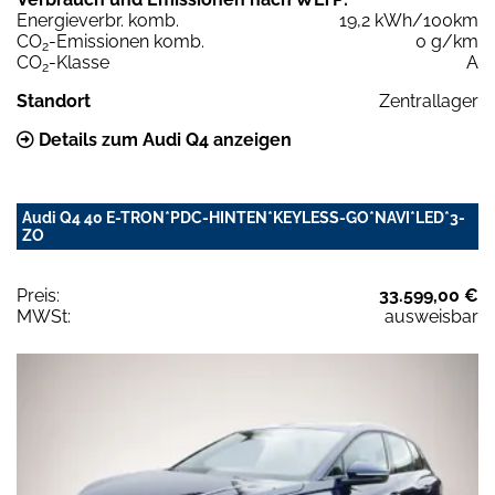
Energieverbr. komb.
19,2 kWh/100km
CO
-Emissionen komb.
0 g/km
2
CO
-Klasse
A
2
Standort
Zentrallager
Details zum Audi Q4 anzeigen
Audi Q4 40 E-TRON*PDC-HINTEN*KEYLESS-GO*NAVI*LED*3-
ZO
Preis:
33.599,00 €
MWSt:
ausweisbar