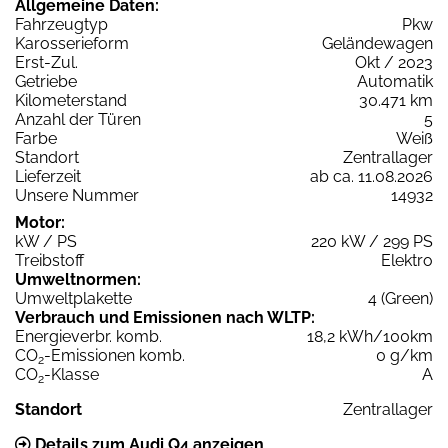
Allgemeine Daten:
Fahrzeugtyp
Pkw
Karosserieform
Geländewagen
Erst-Zul.
Okt / 2023
Getriebe
Automatik
Kilometerstand
30.471 km
Anzahl der Türen
5
Farbe
Weiß
Standort
Zentrallager
Lieferzeit
ab ca. 11.08.2026
Unsere Nummer
14932
Motor:
kW / PS
220 kW / 299 PS
Treibstoff
Elektro
Umweltnormen:
Umweltplakette
4 (Green)
Verbrauch und Emissionen nach WLTP:
Energieverbr. komb.
18,2 kWh/100km
CO
-Emissionen komb.
0 g/km
2
CO
-Klasse
A
2
Standort
Zentrallager
Details zum Audi Q4 anzeigen