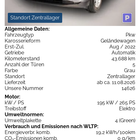
Standort Zentrallager
Allgemeine Daten:
Fahrzeugtyp
Pkw
Karosserieform
Geländewagen
Erst-Zul.
Aug / 2022
Getriebe
Automatik
Kilometerstand
43.688 km
Anzahl der Türen
5
Farbe
Grau
Standort
Zentrallager
Lieferzeit
ab ca. 11.08.2026
Unsere Nummer
14626
Motor:
kW / PS
195 kW / 265 PS
Treibstoff
Elektro
Umweltnormen:
Umweltplakette
4 (Green)
Verbrauch und Emissionen nach WLTP:
Energieverbr. komb.
19,2 kWh/100km
CO
-Emissionen komb.
0 g/km
2