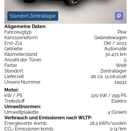
Standort Zentrallager
Allgemeine Daten:
Fahrzeugtyp
Pkw
Karosserieform
Geländewagen
Erst-Zul.
Okt / 2023
Getriebe
Automatik
Kilometerstand
30.471 km
Anzahl der Türen
5
Farbe
Weiß
Standort
Zentrallager
Lieferzeit
ab ca. 11.08.2026
Unsere Nummer
14932
Motor:
kW / PS
220 kW / 299 PS
Treibstoff
Elektro
Umweltnormen:
Umweltplakette
4 (Green)
Verbrauch und Emissionen nach WLTP:
Energieverbr. komb.
18,2 kWh/100km
CO
-Emissionen komb.
0 g/km
2