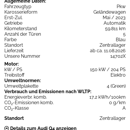
Allgemeine Daten:
Fahrzeugtyp
Pkw
Karosserieform
Geländewagen
Erst-Zul.
Mai / 2023
Getriebe
Automatik
Kilometerstand
59.811 km
Anzahl der Türen
5
Farbe
Blau
Standort
Zentrallager
Lieferzeit
ab ca. 11.08.2026
Unsere Nummer
14702X
Motor:
kW / PS
150 kW / 204 PS
Treibstoff
Elektro
Umweltnormen:
Umweltplakette
4 (Green)
Verbrauch und Emissionen nach WLTP:
Energieverbr. komb.
17,2 kWh/100km
CO
-Emissionen komb.
0 g/km
2
CO
-Klasse
A
2
Standort
Zentrallager
Details zum Audi Q4 anzeigen