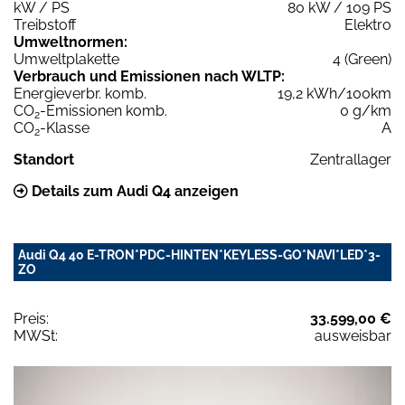
kW / PS
80 kW / 109 PS
Treibstoff
Elektro
Umweltnormen:
Umweltplakette
4 (Green)
Verbrauch und Emissionen nach WLTP:
Energieverbr. komb.
19,2 kWh/100km
CO
-Emissionen komb.
0 g/km
2
CO
-Klasse
A
2
Standort
Zentrallager
Details zum Audi Q4 anzeigen
Audi Q4 40 E-TRON*PDC-HINTEN*KEYLESS-GO*NAVI*LED*3-
ZO
Preis:
33.599,00 €
MWSt:
ausweisbar