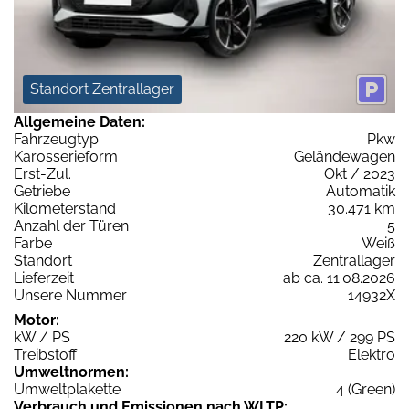
Standort Zentrallager
Allgemeine Daten:
Fahrzeugtyp
Pkw
Karosserieform
Geländewagen
Erst-Zul.
Okt / 2023
Getriebe
Automatik
Kilometerstand
30.471 km
Anzahl der Türen
5
Farbe
Weiß
Standort
Zentrallager
Lieferzeit
ab ca. 11.08.2026
Unsere Nummer
14932X
Motor:
kW / PS
220 kW / 299 PS
Treibstoff
Elektro
Umweltnormen:
Umweltplakette
4 (Green)
Verbrauch und Emissionen nach WLTP: