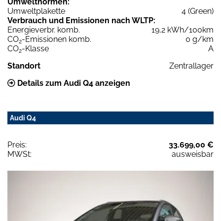
Umweltnormen:
Umweltplakette
4 (Green)
Verbrauch und Emissionen nach WLTP:
Energieverbr. komb.
19,2 kWh/100km
CO
-Emissionen komb.
0 g/km
2
CO
-Klasse
A
2
Standort
Zentrallager
Details zum Audi Q4 anzeigen
Audi Q4
Preis:
33.699,00 €
MWSt:
ausweisbar