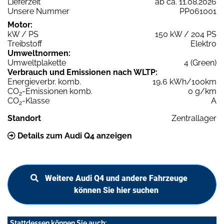
Lieferzeit
ab ca. 11.08.2026
Unsere Nummer
PP061001
Motor:
kW / PS
150 kW / 204 PS
Treibstoff
Elektro
Umweltnormen:
Umweltplakette
4 (Green)
Verbrauch und Emissionen nach WLTP:
Energieverbr. komb.
19,6 kWh/100km
CO
-Emissionen komb.
0 g/km
2
CO
-Klasse
A
2
Standort
Zentrallager
Details zum Audi Q4 anzeigen
Weitere Audi Q4 und andere Fahrzeuge
können Sie hier suchen
Stattdessen können Sie auch: