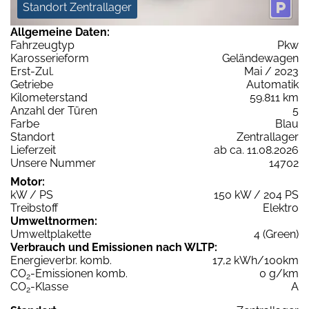
Standort Zentrallager
Allgemeine Daten:
Fahrzeugtyp
Pkw
Karosserieform
Geländewagen
Erst-Zul.
Mai / 2023
Getriebe
Automatik
Kilometerstand
59.811 km
Anzahl der Türen
5
Farbe
Blau
Standort
Zentrallager
Lieferzeit
ab ca. 11.08.2026
Unsere Nummer
14702
Motor:
kW / PS
150 kW / 204 PS
Treibstoff
Elektro
Umweltnormen:
Umweltplakette
4 (Green)
Verbrauch und Emissionen nach WLTP:
Energieverbr. komb.
17,2 kWh/100km
CO
-Emissionen komb.
0 g/km
2
CO
-Klasse
A
2