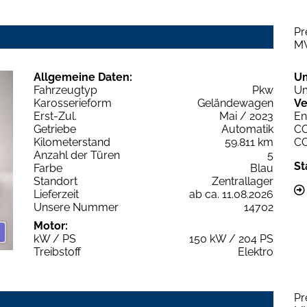
Pr
M
Allgemeine Daten:
U
Fahrzeugtyp
Pkw
Um
Karosserieform
Geländewagen
Ve
Erst-Zul.
Mai / 2023
En
Getriebe
Automatik
C
Kilometerstand
59.811 km
C
Anzahl der Türen
5
St
Farbe
Blau
Standort
Zentrallager
Lieferzeit
ab ca. 11.08.2026
Unsere Nummer
14702
Motor:
kW / PS
150 kW / 204 PS
Treibstoff
Elektro
Pr