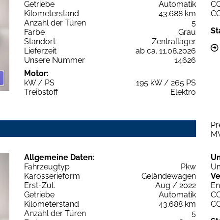
Getriebe
Automatik
C
Kilometerstand
43.688 km
C
Anzahl der Türen
5
St
Farbe
Grau
Standort
Zentrallager
Lieferzeit
ab ca. 11.08.2026
Unsere Nummer
14626
Motor:
kW / PS
195 kW / 265 PS
Treibstoff
Elektro
Pr
M
Allgemeine Daten:
U
Fahrzeugtyp
Pkw
Um
Karosserieform
Geländewagen
Ve
Erst-Zul.
Aug / 2022
En
Getriebe
Automatik
C
Kilometerstand
43.688 km
C
Anzahl der Türen
5