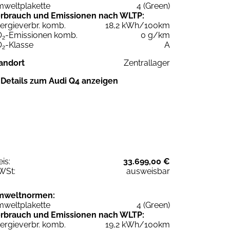
weltplakette
4 (Green)
rbrauch und Emissionen nach WLTP:
ergieverbr. komb.
18,2 kWh/100km
O
-Emissionen komb.
0 g/km
2
O
-Klasse
A
2
andort
Zentrallager
Details zum Audi Q4 anzeigen
eis:
33.699,00 €
WSt:
ausweisbar
mweltnormen:
weltplakette
4 (Green)
rbrauch und Emissionen nach WLTP:
ergieverbr. komb.
19,2 kWh/100km