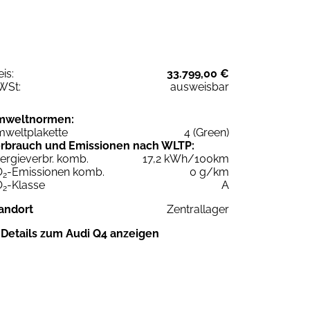
eis:
33.799,00 €
WSt:
ausweisbar
mweltnormen:
weltplakette
4 (Green)
rbrauch und Emissionen nach WLTP:
ergieverbr. komb.
17,2 kWh/100km
O
-Emissionen komb.
0 g/km
2
O
-Klasse
A
2
andort
Zentrallager
Details zum Audi Q4 anzeigen