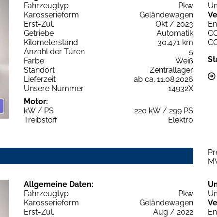
Fahrzeugtyp
Pkw
Um
Karosserieform
Geländewagen
Ve
Erst-Zul.
Okt / 2023
En
Getriebe
Automatik
C
Kilometerstand
30.471 km
C
Anzahl der Türen
5
St
Farbe
Weiß
Standort
Zentrallager
Lieferzeit
ab ca. 11.08.2026
Unsere Nummer
14932X
Motor:
kW / PS
220 kW / 299 PS
Treibstoff
Elektro
Pr
M
Allgemeine Daten:
U
Fahrzeugtyp
Pkw
Um
Karosserieform
Geländewagen
Ve
Erst-Zul.
Aug / 2022
En