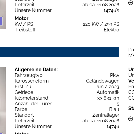
Lieferzeit
ab ca. 11.08.2026
Unsere Nummer
14746X
Motor:
kW / PS
220 kW / 299 PS
Treibstoff
Elektro
Pr
M
Allgemeine Daten:
U
Fahrzeugtyp
Pkw
Um
Karosserieform
Geländewagen
Ve
Erst-Zul.
Jun / 2023
En
Getriebe
Automatik
C
Kilometerstand
33.631 km
C
Anzahl der Türen
5
St
Farbe
Blau
Standort
Zentrallager
Lieferzeit
ab ca. 11.08.2026
Unsere Nummer
14746