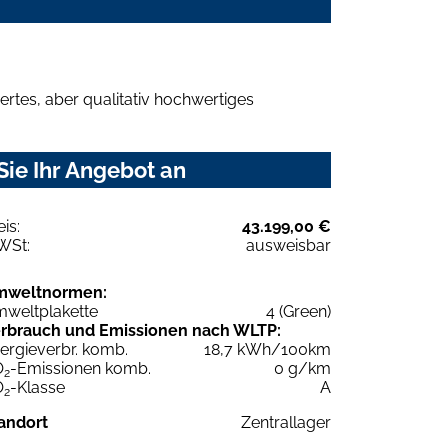
rtes, aber qualitativ hochwertiges
Sie Ihr Angebot an
eis:
43.199,00 €
WSt:
ausweisbar
mweltnormen:
weltplakette
4 (Green)
rbrauch und Emissionen nach WLTP:
ergieverbr. komb.
18,7 kWh/100km
O
-Emissionen komb.
0 g/km
2
O
-Klasse
A
2
andort
Zentrallager