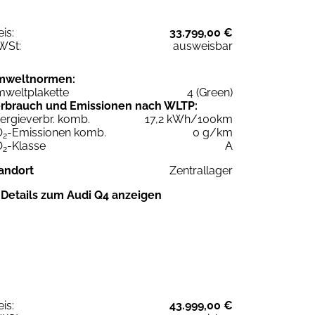
eis:
33.799,00 €
WSt:
ausweisbar
mweltnormen:
weltplakette
4 (Green)
rbrauch und Emissionen nach WLTP:
ergieverbr. komb.
17,2 kWh/100km
O
-Emissionen komb.
0 g/km
2
O
-Klasse
A
2
andort
Zentrallager
Details zum Audi Q4 anzeigen
eis:
43.999,00 €