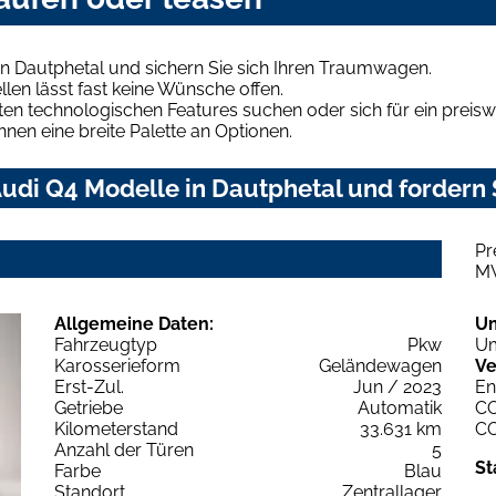
n Dautphetal und sichern Sie sich Ihren Traumwagen.
len lässt fast keine Wünsche offen.
en technologischen Features suchen oder sich für ein preiswe
hnen eine breite Palette an Optionen.
udi Q4 Modelle in Dautphetal und fordern 
Pr
M
Allgemeine Daten:
U
Fahrzeugtyp
Pkw
Um
Karosserieform
Geländewagen
Ve
Erst-Zul.
Jun / 2023
En
Getriebe
Automatik
C
Kilometerstand
33.631 km
C
Anzahl der Türen
5
St
Farbe
Blau
Standort
Zentrallager