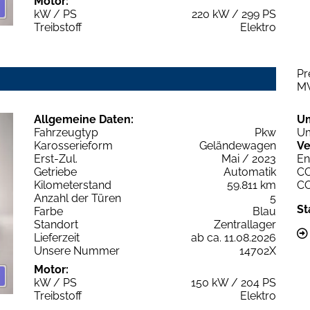
Motor:
kW / PS
220 kW / 299 PS
Treibstoff
Elektro
Pr
M
Allgemeine Daten:
U
Fahrzeugtyp
Pkw
Um
Karosserieform
Geländewagen
Ve
Erst-Zul.
Mai / 2023
En
Getriebe
Automatik
C
Kilometerstand
59.811 km
C
Anzahl der Türen
5
St
Farbe
Blau
Standort
Zentrallager
Lieferzeit
ab ca. 11.08.2026
Unsere Nummer
14702X
Motor:
kW / PS
150 kW / 204 PS
Treibstoff
Elektro