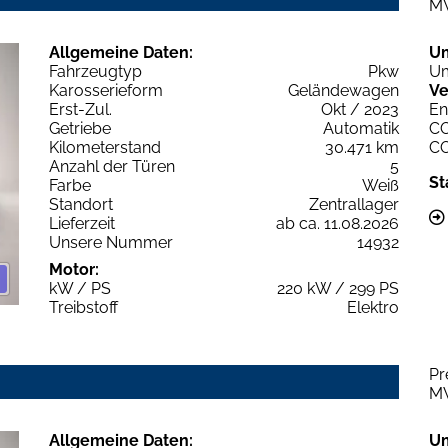
M
Allgemeine Daten:
U
Fahrzeugtyp
Pkw
Um
Karosserieform
Geländewagen
Ve
Erst-Zul.
Okt / 2023
En
Getriebe
Automatik
C
Kilometerstand
30.471 km
C
Anzahl der Türen
5
St
Farbe
Weiß
Standort
Zentrallager
Lieferzeit
ab ca. 11.08.2026
Unsere Nummer
14932
Motor:
kW / PS
220 kW / 299 PS
Treibstoff
Elektro
Pr
M
Allgemeine Daten:
U