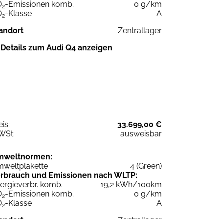
O
-Emissionen komb.
0 g/km
2
O
-Klasse
A
2
andort
Zentrallager
Details zum Audi Q4 anzeigen
eis:
33.699,00 €
WSt:
ausweisbar
mweltnormen:
weltplakette
4 (Green)
rbrauch und Emissionen nach WLTP:
ergieverbr. komb.
19,2 kWh/100km
O
-Emissionen komb.
0 g/km
2
O
-Klasse
A
2