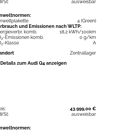
WSt:
ausweisbar
mweltnormen:
weltplakette
4 (Green)
rbrauch und Emissionen nach WLTP:
ergieverbr. komb.
18,2 kWh/100km
O
-Emissionen komb.
0 g/km
2
O
-Klasse
A
2
andort
Zentrallager
Details zum Audi Q4 anzeigen
eis:
43.999,00 €
WSt:
ausweisbar
mweltnormen: