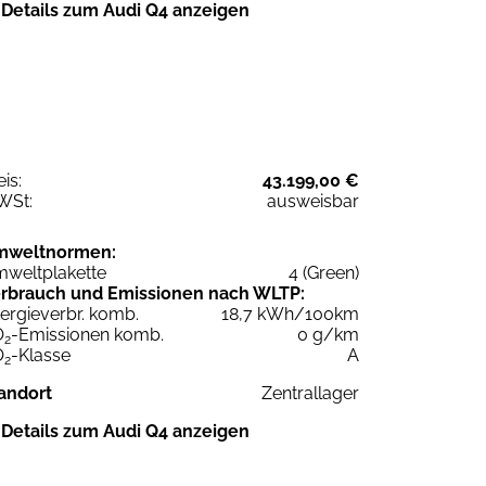
Details zum Audi Q4 anzeigen
eis:
43.199,00 €
WSt:
ausweisbar
mweltnormen:
weltplakette
4 (Green)
rbrauch und Emissionen nach WLTP:
ergieverbr. komb.
18,7 kWh/100km
O
-Emissionen komb.
0 g/km
2
O
-Klasse
A
2
andort
Zentrallager
Details zum Audi Q4 anzeigen