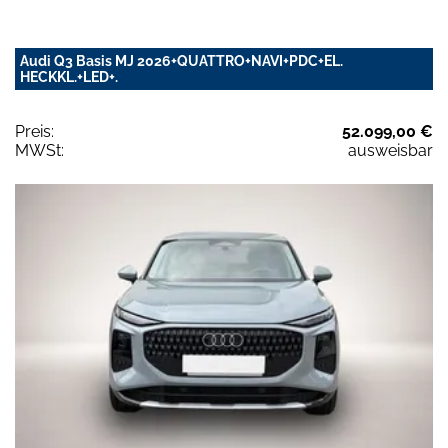
Audi Q3 Basis MJ 2026+QUATTRO+NAVI+PDC+EL.
HECKKL.+LED+.
Preis:
52.099,00 €
MWSt:
ausweisbar