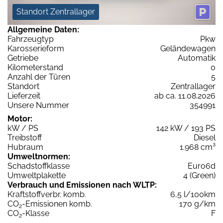
Standort Zentrallager
Allgemeine Daten:
Fahrzeugtyp
Pkw
Karosserieform
Geländewagen
Getriebe
Automatik
Kilometerstand
0
Anzahl der Türen
5
Standort
Zentrallager
Lieferzeit
ab ca. 11.08.2026
Unsere Nummer
354991
Motor:
kW / PS
142 kW / 193 PS
Treibstoff
Diesel
Hubraum
1.968 cm³
Umweltnormen:
Schadstoffklasse
Euro6d
Umweltplakette
4 (Green)
Verbrauch und Emissionen nach WLTP:
Kraftstoffverbr. komb.
6,5 l/100km
CO
-Emissionen komb.
170 g/km
2
CO
-Klasse
F
2