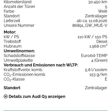
Kilometerstand
30.450 km
Anzahl der Türen
5
Farbe
Weiß
Standort
Zentrallager
Lieferzeit
ab ca. 11.08.2026
Unsere Nummer
86891_GW_MUE-V
Motor:
kW / PS
110 kW / 150 PS
Treibstoff
Diesel
Hubraum
1.968 cm³
Umweltnormen:
Schadstoffklasse
Euro6d-TEMP
Umweltplakette
4 (Green)
Verbrauch und Emissionen nach WLTP:
Kraftstoffverbr. komb.
5,8 l/100km
CO
-Emissionen komb.
153 g/km
2
CO
-Klasse
E
2
Standort
Zentrallager
Details zum Audi Q3 anzeigen