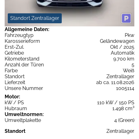
Standort Zentrallager
Allgemeine Daten:
Fahrzeugtyp
Pkw
Karosserieform
Geländewagen
Erst-Zul.
Okt / 2025
Getriebe
Automatik
Kilometerstand
9.700 km
Anzahl der Türen
5
Farbe
Weiß
Standort
Zentrallager
Lieferzeit
ab ca. 11.08.2026
Unsere Nummer
1005114
Motor:
kW / PS
110 kW / 150 PS
Hubraum
1.498 cm³
Umweltnormen:
Umweltplakette
4 (Green)
Standort
Zentrallager