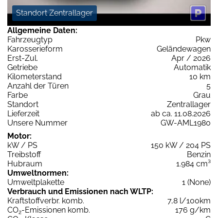
Standort Zentrallager
Allgemeine Daten:
Fahrzeugtyp
Pkw
Karosserieform
Geländewagen
Erst-Zul.
Apr / 2026
Getriebe
Automatik
Kilometerstand
10 km
Anzahl der Türen
5
Farbe
Grau
Standort
Zentrallager
Lieferzeit
ab ca. 11.08.2026
Unsere Nummer
GW-AML1980
Motor:
kW / PS
150 kW / 204 PS
Treibstoff
Benzin
Hubraum
1.984 cm³
Umweltnormen:
Umweltplakette
1 (None)
Verbrauch und Emissionen nach WLTP:
Kraftstoffverbr. komb.
7,8 l/100km
CO
-Emissionen komb.
176 g/km
2