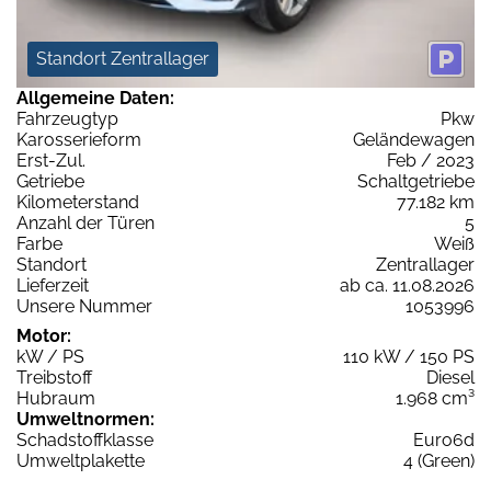
Standort Zentrallager
Allgemeine Daten:
Fahrzeugtyp
Pkw
Karosserieform
Geländewagen
Erst-Zul.
Feb / 2023
Getriebe
Schaltgetriebe
Kilometerstand
77.182 km
Anzahl der Türen
5
Farbe
Weiß
Standort
Zentrallager
Lieferzeit
ab ca. 11.08.2026
Unsere Nummer
1053996
Motor:
kW / PS
110 kW / 150 PS
Treibstoff
Diesel
Hubraum
1.968 cm³
Umweltnormen:
Schadstoffklasse
Euro6d
Umweltplakette
4 (Green)