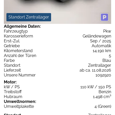
Standort Zentrallager
Allgemeine Daten:
Fahrzeugtyp
Pkw
Karosserieform
Geländewagen
Erst-Zul.
Sep / 2025
Getriebe
Automatik
Kilometerstand
14.190 km
Anzahl der Türen
5
Farbe
Blau
Standort
Zentrallager
Lieferzeit
ab ca. 11.08.2026
Unsere Nummer
1092920
Motor:
kW / PS
110 kW / 150 PS
Treibstoff
Benzin
Hubraum
1.498 cm³
Umweltnormen:
Umweltplakette
4 (Green)