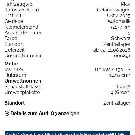
Fahrzeugtyp
Pkw
Karosserieform
Geländewagen
Erst-Zul.
Okt / 2025
Getriebe
Automatik
Kilometerstand
5.177 km
Anzahl der Türen
5
Farbe
Schwarz
Standort
Zentrallager
Lieferzeit
ab ca. 11.08.2026
Unsere Nummer
1006891
Motor:
kW / PS
110 kW / 150 PS
Hubraum
1.498 cm³
Umweltnormen:
Schadstoffklasse
Euro6
Umweltplakette
4 (Green)
Standort
Zentrallager
Details zum Audi Q3 anzeigen
Audi Q3 Sportback NEU TFSI quattro S line TechPro+HUD+M.