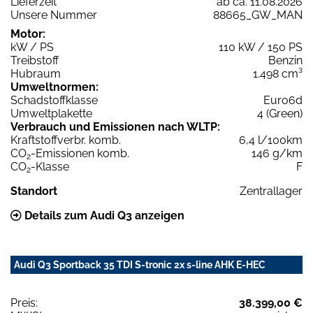
Lieferzeit
ab ca. 11.08.2026
Unsere Nummer
88665_GW_MAN
Motor:
kW / PS
110 kW / 150 PS
Treibstoff
Benzin
Hubraum
1.498 cm³
Umweltnormen:
Schadstoffklasse
Euro6d
Umweltplakette
4 (Green)
Verbrauch und Emissionen nach WLTP:
Kraftstoffverbr. komb.
6,4 l/100km
CO
-Emissionen komb.
146 g/km
2
CO
-Klasse
F
2
Standort
Zentrallager
Details zum Audi Q3 anzeigen
Audi Q3 Sportback 35 TDI S-tronic 2x s-line AHK E-HEC
Preis:
38.399,00 €