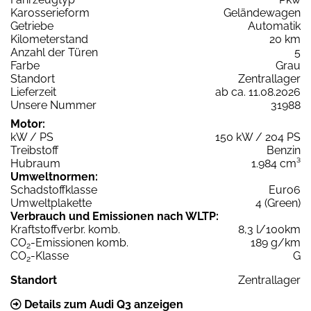
Karosserieform
Geländewagen
Getriebe
Automatik
Kilometerstand
20 km
Anzahl der Türen
5
Farbe
Grau
Standort
Zentrallager
Lieferzeit
ab ca. 11.08.2026
Unsere Nummer
31988
Motor:
kW / PS
150 kW / 204 PS
Treibstoff
Benzin
Hubraum
1.984 cm³
Umweltnormen:
Schadstoffklasse
Euro6
Umweltplakette
4 (Green)
Verbrauch und Emissionen nach WLTP:
Kraftstoffverbr. komb.
8,3 l/100km
CO
-Emissionen komb.
189 g/km
2
CO
-Klasse
G
2
Standort
Zentrallager
Details zum Audi Q3 anzeigen