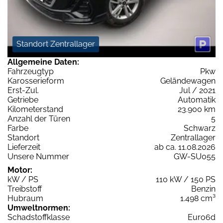
Standort Zentrallager
Allgemeine Daten:
Fahrzeugtyp
Pkw
Karosserieform
Geländewagen
Erst-Zul.
Jul / 2021
Getriebe
Automatik
Kilometerstand
23.900 km
Anzahl der Türen
5
Farbe
Schwarz
Standort
Zentrallager
Lieferzeit
ab ca. 11.08.2026
Unsere Nummer
GW-SU055
Motor:
kW / PS
110 kW / 150 PS
Treibstoff
Benzin
Hubraum
1.498 cm³
Umweltnormen:
Schadstoffklasse
Euro6d