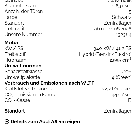
Kilometerstand
21.831 km
Anzahl der Türen
5
Farbe
Schwarz
Standort
Zentrallager
Lieferzeit
ab ca. 11.08.2026
Unsere Nummer
132364
Motor:
kW / PS
340 kW / 462 PS
Treibstoff
Hybrid (Benzin/Elektro)
Hubraum
2.995 cm³
Umweltnormen:
Schadstoffklasse
Euro6
Umweltplakette
4 (Green)
Verbrauch und Emissionen nach WLTP:
Kraftstoffverbr. komb.
22,7 l/100km
CO
-Emissionen komb.
44 g/km
2
CO
-Klasse
B
2
Standort
Zentrallager
Details zum Audi A8 anzeigen