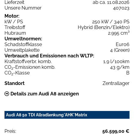
Lieferzeit
ab ca. 11.08.2026
Unsere Nummer
407023
Motor:
kW / PS
250 kW / 340 PS
Treibstoff
Hybrid (Benzin/Elektro)
Hubraum
2.995 cm³
Umweltnormen:
Schadstoffklasse
Euro6
Umweltplakette
4 (Green)
Verbrauch und Emissionen nach WLTP:
Kraftstoffverbr. komb.
1,9 l/100km
CO
-Emissionen komb.
43 g/km
2
CO
-Klasse
B
2
Standort
Zentrallager
Details zum Audi A8 anzeigen
Audi A8 50 TDI Allradlenkung*AHK*Matrix
Preis:
56.599,00 €