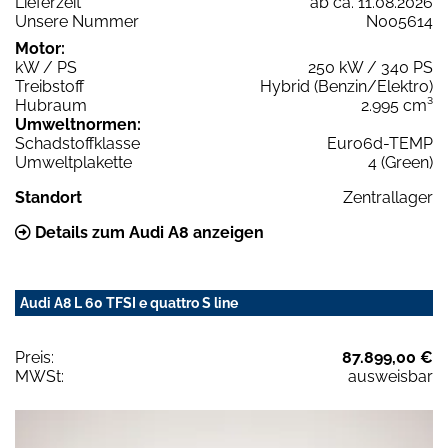
Lieferzeit
ab ca. 11.08.2026
Unsere Nummer
N005614
Motor:
kW / PS
250 kW / 340 PS
Treibstoff
Hybrid (Benzin/Elektro)
Hubraum
2.995 cm³
Umweltnormen:
Schadstoffklasse
Euro6d-TEMP
Umweltplakette
4 (Green)
Standort
Zentrallager
Details zum Audi A8 anzeigen
Audi A8 L 60 TFSI e quattro S line
Preis:
87.899,00 €
MWSt:
ausweisbar